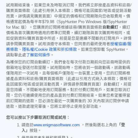
試用期結束後，如果您未及時取消訂閱，我們將立即按產品資料和註冊/
購買頁面條款（此處引用併入本條款；價格可能因國家/地區或促銷活動
而異，詳情請見購買頁面）中規定的價格和訂閱期限向您收取費用。價
格通常起價為每半年
$79.98
（SpyHunter Pro Windows 版/SpyHunter
for Mac 版）。您購買的訂閱將根據註冊/購買頁面條款
自動續訂
，續訂
價格為首次購買時適用的標準訂閱費，續訂期限與首次購買時相同，或
如促銷資料/購買頁面中所述，前提是您是連續不間斷的訂閱用戶。詳情
請參閱購買頁面。試用須遵守本條款、您同意的最終使用者
授權協議/服
務條款
、
隱私權/Cookie 政策
和
折扣條款
。如果您想卸載 SpyHunter，
請點擊此處
了解如何操作
。
為確保您的訂閱自動續訂，我們會在每次付款日期前向您註冊時提供的
郵箱地址發送付款提醒。試用開始時，您將收到一個啟動碼，該啟動碼
僅限用於一次試用，且每個帳戶僅限在一台裝置上使用。您的訂閱將根
據產品資料和註冊/購買頁面條款（此處以引用方式納入本條款；價格可
能因國家/地區或促銷活動而異，詳情請參閱購買頁面）自動續訂，前提
是您持續、不間斷地使用訂閱服務。對於付費訂閱用戶，如果您取消訂
閱，您仍可繼續使用您的產品直到付費訂閱期結束。如果您希望獲得當
前訂閱期的退款，您必須在最近一次購買後的 30 天內取消訂閱併申請
退款，退款處理完畢後，您將立即停止使用全部功能。
您可以按以下步驟取消訂閱或試用：
請造訪
www.enigmasoftware.com
，然後點選右上角的
「登
入」
按鈕。