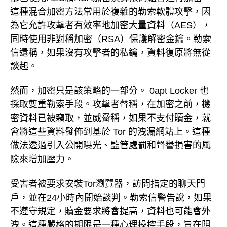
這種混合加密方法常用於複雜的勒索軟體攻擊，因
為它允許攻擊者有效率地加密大量資料（AES），
同時使用非對稱加密（RSA）保護解密金鑰。勒索
信還稱，如果沒有攻擊者的私鑰，資料復原將無從
談起。
然而，加密只是該策略的一部分。 0apt Locker 也
採取雙重勒索手段。攻擊者聲稱，在加密之前，機
密資料已被竊取，並威脅稱，如果不支付贖金，就
會將這些資料發佈到基於 Tor 的洩漏網站上。這種
做法透過引入公開曝光、監管處罰和聲譽損害的風
險來增加壓力。
受害者被要求安裝Tor瀏覽器，訪問指定的聊天門
戶，並在24小時內開始談判。勒索信警告說，如果
不遵守規定，贖金要求將會提高，資料也可能會外
洩。這種嚴格的期限是一種心理操控手段，旨在阻