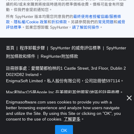
續約和/或未來購買將按屆時適用的標準價格收費。價格可能會有所變
動，但我們會提前通知您。
所有 SpyHunter 版本均需您同意我們的
最終使用者授權協議/服務條
款
、
隱私權/Cookie 政策
和
折扣條款
。另請參閱我們的
常見問題
和
威脅
評估標準
。如果您想卸載 SpyHunter，
請了解如何操作
。
首頁
程序卸載步驟
SpyHunter 的威脅評估標準
SpyHunter
附加條款和條件
RegHunter附加條款
註冊辦事處：愛爾蘭都柏林的1 Castle Street, 3rd Floor, Dublin 2
D02XD82 Ireland。
EnigmaSoft Limited，私人股份有限公司，公司註冊號597114。
Mac和MacOS是Apple Inc.在美國和其他國家/地區的註冊商標。
Enigmasoftware.com uses cookies to provide you with a
版權所有2016-
2026
. EnigmaSoft Ltd. 保留所有權利。
better browsing experience and analyze how users navigate
and utilize the Site. By using this Site or clicking on "OK", you
consent to the use of cookies.
了解更多
。