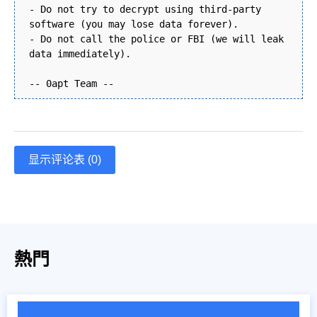
- Do not try to decrypt using third-party
software (you may lose data forever).
- Do not call the police or FBI (we will leak
data immediately).
-- 0apt Team --
显示评论表 (0)
熱門