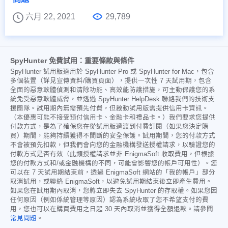
六月 22, 2021
29,789
SpyHunter 免費試用：重要條款與條件
SpyHunter 試用版適用於 SpyHunter Pro 或 SpyHunter for Mac，包含
多個裝置（詳見宣傳資料/購買頁面），提供一次性 7 天試用期，包含
全面的惡意軟體偵測和清除功能、高效能防護措施，可主動保護您的系
統免受惡意軟體威脅，並透過 SpyHunter HelpDesk 聯絡我們的技術支
援團隊。試用期內無需預先付費，但啟動試用版需提供信用卡資訊。
（本優惠可能不接受預付信用卡、金融卡和禮品卡。）我們要求您提供
付款方式，是為了確保您在從試用版過渡到付費訂閱（如果您決定購
買）期間，能夠持續獲得不間斷的安全保護。試用期間，您的付款方式
不會被預先扣款，但我們會向您的金融機構發送授權請求，以驗證您的
付款方式是否有效（此類授權請求並非 EnigmaSoft 收取費用，但根據
您的付款方式和/或金融機構的不同，可能會影響您的帳戶可用性）。您
可以在 7 天試用期結束前，透過 EnigmaSoft 網站的「我的帳戶」部分
取消試用，或聯絡 EnigmaSoft，以避免試用期結束後立即產生費用。
如果您在試用期內取消，您將立即失去 SpyHunter 的存取權。如果您因
任何原因（例如係統管理等原因）認為系統收取了您不希望支付的費
用，您也可以在購買費用之日起 30 天內取消並獲得全額退款。請參閱
常見問題
。