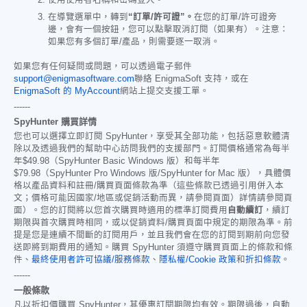
使用使用者名稱和密碼登入。
在導覽選單中，轉到
“訂單/許可證”。
在您的訂單/許可證旁
邊，會有一個按鈕，您可以點擊取消訂閱（如果有）。注意：
如果您有多個訂單/產品，則需要逐一取消。
如果您有任何疑問或問題，可以透過電子郵件
support@enigmasoftware.com
聯絡 EnigmaSoft 支持，或在
EnigmaSoft 的 MyAccount
網站上提交支援工單。
------
SpyHunter 購買詳情
您也可以選擇立即訂閱 SpyHunter，享受其全部功能，包括惡意軟體清
除以及透過我們的幫助中心訪問我們的支援部門。訂閱價格通常為每半
年
$49.98
（SpyHunter Basic Windows 版）和每半年
$79.98
（SpyHunter Pro Windows 版/SpyHunter for Mac 版），具體價
格以產品資料和註冊/購買頁面條款為準（這些條款已透過引用併入本
文；價格可能因國家/地區或促銷活動而異，請參閱頁面）詳情請參閱頁
面）。您的訂閱將以您首次購買時適用的標準訂閱費用
自動續訂
，續訂
期限與首次購買時相同，或以促銷資料/購買頁面中規定的期限為準。前
提是您是連續不間斷的訂閱用戶，並且我們會在您的訂閱到期前向您發
送即將到期費用的通知。購買 SpyHunter 須遵守購買頁面上的條款和條
件、
最終使用者許可協議/服務條款
、
隱私權/Cookie 政策
和
折扣條款
。
------
一般條款
凡以折扣價購買 SpyHunter，其優惠訂閱期限均有效。期限過後，自動