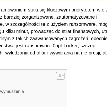
ramowaniem stała się kluczowym priorytetem w er
az bardziej zorganizowane, zautomatyzowane i
e, w szczególności te z użyciem ransomware, mo
gu kilku minut, prowadząc do strat finansowych, ut
 Jednym z takich zaawansowanych zagrożeń, obecni
ństwa, jest ransomware 0apt Locker, szczep
 wyłudzania od ofiar i wywierania na nie presji, a
o wymuszenia