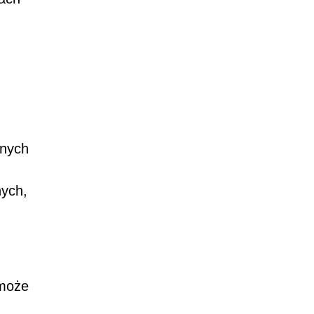
anych
nych,
 może