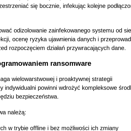
strzeniać się bocznie, infekując kolejne podłącz
wać odizolowanie zainfekowanego systemu od sie
ekcji, ocenę ryzyka ujawnienia danych i przeprowa
rzed rozpoczęciem działań przywracających dane.
rogramowaniem ransomware
a wielowarstwowej i proaktywnej strategii
cy indywidualni powinni wdrożyć kompleksowe środ
zędziu bezpieczeństwa.
wa należą:
h w trybie offline i bez możliwości ich zmiany