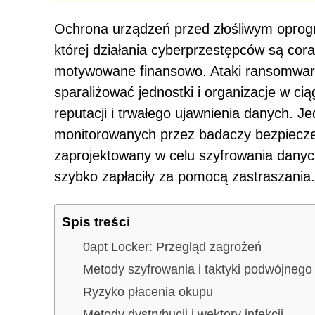
Ochrona urządzeń przed złośliwym oprog
której działania cyberprzestępców są cor
motywowane finansowo. Ataki ransomwar
sparaliżować jednostki i organizacje w cią
reputacji i trwałego ujawnienia danych.
monitorowanych przez badaczy bezpiecze
zaprojektowany w celu szyfrowania danych,
szybko zapłaciły za pomocą zastraszania.
Spis treści
0apt Locker: Przegląd zagrożeń
Metody szyfrowania i taktyki podwójneg
Ryzyko płacenia okupu
Metody dystrybucji i wektory infekcji