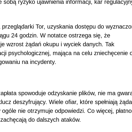
 sobą ryzyko ujawnienia informacji, kar regulacyjn
a przeglądarki Tor, uzyskania dostępu do wyznacz
ciągu 24 godzin. W notatce ostrzega się, że
je wzrost żądań okupu i wyciek danych. Tak
cji psychologicznej, mająca na celu zniechęcenie o
gowaniu na incydenty.
apłata spowoduje odzyskanie plików, nie ma gwara
ucz deszyfrujący. Wiele ofiar, które spełniają żąda
 ogóle nie otrzymuje odpowiedzi. Co więcej, płatno
i zachęcają do dalszych ataków.