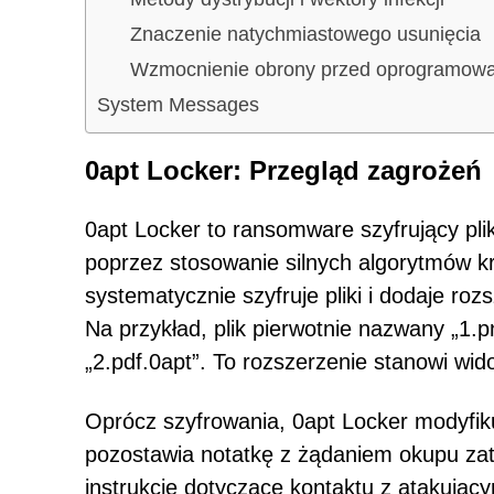
Znaczenie natychmiastowego usunięcia
Wzmocnienie obrony przed oprogramow
System Messages
0apt Locker: Przegląd zagrożeń
0apt Locker to ransomware szyfrujący plik
poprzez stosowanie silnych algorytmów k
systematycznie szyfruje pliki i dodaje roz
Na przykład, plik pierwotnie nazwany „1.p
„2.pdf.0apt”. To rozszerzenie stanowi wid
Oprócz szyfrowania, 0apt Locker modyfiku
pozostawia notatkę z żądaniem okupu za
instrukcje dotyczące kontaktu z atakujący