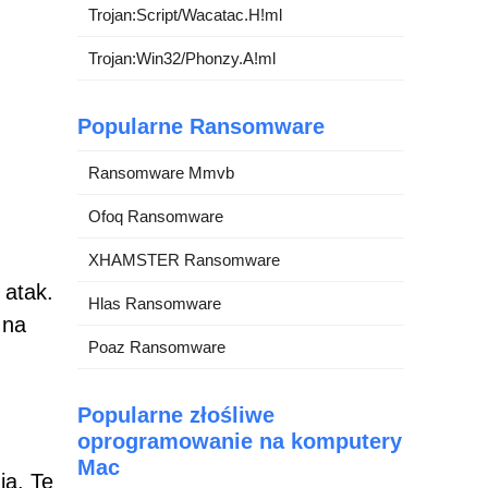
Trojan:Script/Wacatac.H!ml
Trojan:Win32/Phonzy.A!ml
Popularne Ransomware
Ransomware Mmvb
Ofoq Ransomware
h
XHAMSTER Ransomware
 atak.
Hlas Ransomware
 na
Poaz Ransomware
Popularne złośliwe
oprogramowanie na komputery
Mac
ia. Te