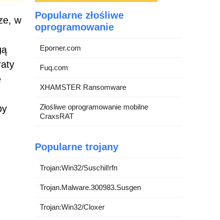
Popularne złośliwe
ze, w
oprogramowanie
Eporner.com
gą
raty
Fuq.com
e
XHAMSTER Ransomware
Złośliwe oprogramowanie mobilne
by
CraxsRAT
Popularne trojany
Trojan:Win32/Suschil!rfn
Trojan.Malware.300983.Susgen
Trojan:Win32/Cloxer