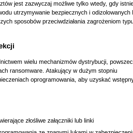
ów jest zazwyczaj możliwe tylko wtedy, gdy istnie
odu utrzymywanie bezpiecznych i odizolowanych k
szych sposobów przeciwdziałania zagrożeniom typ
ekcji
ednictwem wielu mechanizmów dystrybucji, powszec
ch ransomware. Atakujący w dużym stopniu
ezpieczeniach oprogramowania, aby uzyskać wstępn
erające złośliwe załączniki lub linki
programowania ze znanymi lukami w zabezpieczeni