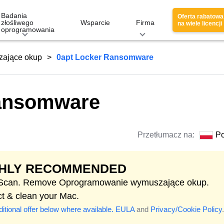
Badania
Oferta rabatowa
złośliwego
Wsparcie
Firma
na wiele licencji
oprogramowania
ające okup
0apt Locker Ransomware
Ransomware
Przetłumacz na:
Po
GHLY RECOMMENDED
 Scan. Remove Oprogramowanie wymuszające okup.
ct & clean your Mac.
itional offer below where available.
EULA
and
Privacy/Cookie Policy
.