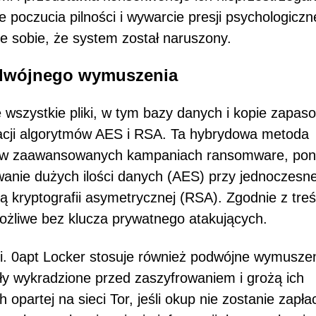
poczucia pilności i wywarcie presji psychologiczne
e sobie, że system został naruszony.
podwójnego wymuszenia
e wszystkie pliki, w tym bazy danych i kopie zapas
cji algorytmów AES i RSA. Ta hybrydowa metoda
a w zaawansowanych kampaniach ransomware, po
anie dużych ilości danych (AES) przy jednoczesne
 kryptografii asymetrycznej (RSA). Zgodnie z treś
ożliwe bez klucza prywatnego atakujących.
gii. 0apt Locker stosuje również podwójne wymuszen
ły wykradzione przed zaszyfrowaniem i grożą ich
opartej na sieci Tor, jeśli okup nie zostanie zapła