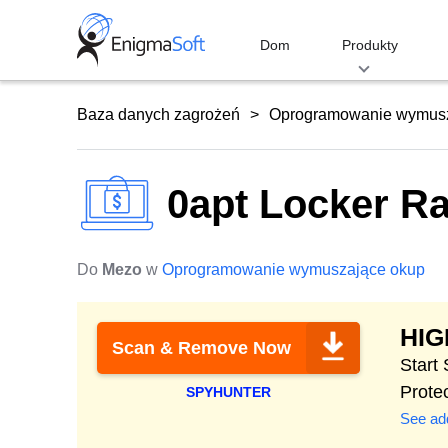
Skip
to
Dom
Produkty
content
Baza danych zagrożeń
Oprogramowanie wymusz
0apt Locker 
Do
Mezo
w
Oprogramowanie wymuszające okup
HI
Scan & Remove Now
Start
Prote
SPYHUNTER
See add