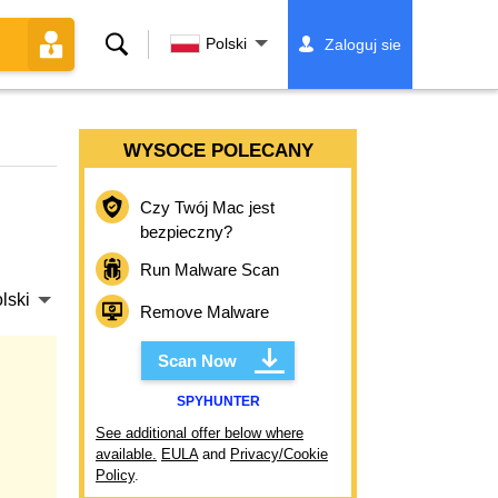
Szukaj
Polski
Zaloguj sie
WYSOCE POLECANY
Czy Twój Mac jest
bezpieczny?
Run Malware Scan
lski
Remove Malware
Scan Now
SPYHUNTER
See additional offer below where
available.
EULA
and
Privacy/Cookie
Policy
.