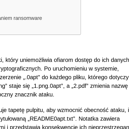
aniem ransomware
i, który uniemożliwia ofiarom dostęp do ich danyc
ryptograficznych. Po uruchomieniu w systemie,
szerzenie „.0apt” do każdego pliku, którego dotyczy
ng” staje się „1.png.0apt”, a „2.pdf” zmienia nazwę
oczny znacznik ataku.
je tapetę pulpitu, aby wzmocnić obecność ataku, i
tytułowaną „README0apt.txt”. Notatka zawiera
mi i przedstawia konsekwencje ich nieprzestrzegan