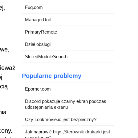
j,
Fuq.com
ManagerUnit
PrimaryRemote
Dział obsługi
owe,
SkilledModuleSearch
nieważ
Popularne problemy
j
cią
Eporner.com
Discord pokazuje czarny ekran podczas
udostępniania ekranu
ia.
Czy Lookmovie.io jest bezpieczny?
cony.
Jak naprawić błąd „Sterownik drukarki jest
niedostępny”