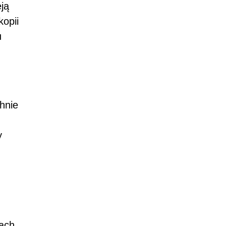
ją
opii
u
hnie
y
ach