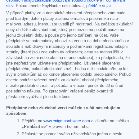
osobních údajů/zásadám používání souborů cookie
a
Podmínkám
slev
. Pokud chcete SpyHunter odinstalovat,
přečtěte si jak
.
V případě platby za automatické obnovení předplatného vám bude
před každým datem platby zaslána e-mailová připomínka na e-
mailovou adresu, kterou jste uvedli při registraci. Na začátku zkušební
doby obdržíte aktivační kód, který je omezen na použití pouze na
jednu zkušební dobu a pouze pro jedno zařízení na účet. Vaše
předplatné se automaticky obnoví za cenu a na dobu předplatného v
souladu s nabídkovými materiály a podmínkami registrační/nákupní
stránky (které jsou zde zahrnuty odkazem; ceny se mohou lišit v
závislosti na zemi nebo akci na stránce nákupu), za předpokladu, že
jste nepřetržitým uživatelem předplatného. Uživatelé placeného
předplatného, pokud předplatné zruší, budou mít i nadále přístup ke
svým produktům až do konce placeného období předplatného. Pokud
chcete obdržet vrácení peněz za aktuální období předplatného,
musíte předplatné zrušit a požádat o vrácení peněz do 30 dnů od
posledního nákupu. Po zpracování vrácení peněz okamžitě
přestanete využívat plnou funkčnost.
Předplatné nebo zkušební verzi můžete zrušit následujícím
způsobem:
Přejděte na
www.enigmasoftware.com
a klikněte na tlačítko
„Přihlásit se“
v pravém horním rohu.
Přihlaste se pomocí svého uživatelského jména a hesla.