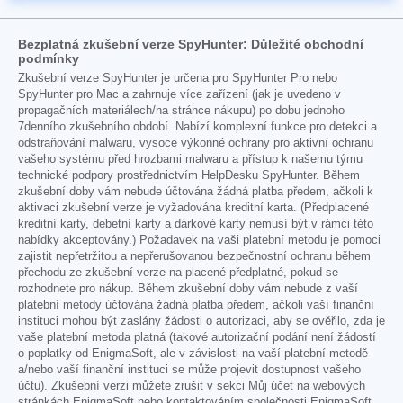
Bezplatná zkušební verze SpyHunter: Důležité obchodní
podmínky
Zkušební verze SpyHunter je určena pro SpyHunter Pro nebo
SpyHunter pro Mac a zahrnuje více zařízení (jak je uvedeno v
propagačních materiálech/na stránce nákupu) po dobu jednoho
7denního zkušebního období. Nabízí komplexní funkce pro detekci a
odstraňování malwaru, vysoce výkonné ochrany pro aktivní ochranu
vašeho systému před hrozbami malwaru a přístup k našemu týmu
technické podpory prostřednictvím HelpDesku SpyHunter. Během
zkušební doby vám nebude účtována žádná platba předem, ačkoli k
aktivaci zkušební verze je vyžadována kreditní karta. (Předplacené
kreditní karty, debetní karty a dárkové karty nemusí být v rámci této
nabídky akceptovány.) Požadavek na vaši platební metodu je pomoci
zajistit nepřetržitou a nepřerušovanou bezpečnostní ochranu během
přechodu ze zkušební verze na placené předplatné, pokud se
rozhodnete pro nákup. Během zkušební doby vám nebude z vaší
platební metody účtována žádná platba předem, ačkoli vaší finanční
instituci mohou být zaslány žádosti o autorizaci, aby se ověřilo, zda je
vaše platební metoda platná (takové autorizační podání není žádostí
o poplatky od EnigmaSoft, ale v závislosti na vaší platební metodě
a/nebo vaší finanční instituci se může projevit dostupnost vašeho
účtu). Zkušební verzi můžete zrušit v sekci Můj účet na webových
stránkách EnigmaSoft nebo kontaktováním společnosti EnigmaSoft