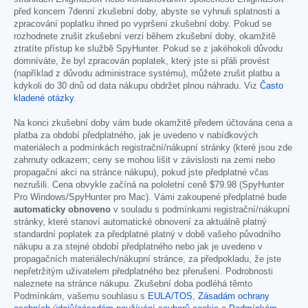
před koncem 7denní zkušební doby, abyste se vyhnuli splatnosti a
zpracování poplatku ihned po vypršení zkušební doby. Pokud se
rozhodnete zrušit zkušební verzi během zkušební doby, okamžitě
ztratíte přístup ke službě SpyHunter. Pokud se z jakéhokoli důvodu
domníváte, že byl zpracován poplatek, který jste si přáli provést
(například z důvodu administrace systému), můžete zrušit platbu a
kdykoli do 30 dnů od data nákupu obdržet plnou náhradu. Viz
Často
kladené otázky
.
Na konci zkušební doby vám bude okamžitě předem účtována cena a
platba za období předplatného, jak je uvedeno v nabídkových
materiálech a podmínkách registrační/nákupní stránky (které jsou zde
zahrnuty odkazem; ceny se mohou lišit v závislosti na zemi nebo
propagační akci na stránce nákupu), pokud jste předplatné včas
nezrušili. Cena obvykle začíná na pololetní ceně
$79.98
(SpyHunter
Pro Windows/SpyHunter pro Mac). Vámi zakoupené předplatné bude
automaticky obnoveno
v souladu s podmínkami registrační/nákupní
stránky, které stanoví automatické obnovení za aktuálně platný
standardní poplatek za předplatné platný v době vašeho původního
nákupu a za stejné období předplatného nebo jak je uvedeno v
propagačních materiálech/nákupní stránce, za předpokladu, že jste
nepřetržitým uživatelem předplatného bez přerušení. Podrobnosti
naleznete na stránce nákupu. Zkušební doba podléhá těmto
Podmínkám, vašemu souhlasu s
EULA/TOS
,
Zásadám ochrany