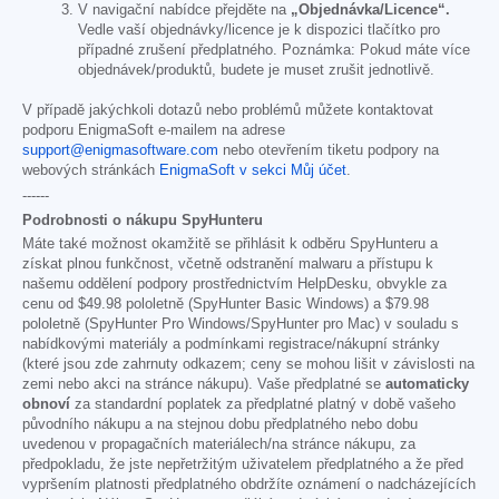
V navigační nabídce přejděte na
„Objednávka/Licence“.
Vedle vaší objednávky/licence je k dispozici tlačítko pro
případné zrušení předplatného. Poznámka: Pokud máte více
objednávek/produktů, budete je muset zrušit jednotlivě.
V případě jakýchkoli dotazů nebo problémů můžete kontaktovat
podporu EnigmaSoft e-mailem na adrese
support@enigmasoftware.com
nebo otevřením tiketu podpory na
webových stránkách
EnigmaSoft v sekci Můj účet
.
------
Podrobnosti o nákupu SpyHunteru
Máte také možnost okamžitě se přihlásit k odběru SpyHunteru a
získat plnou funkčnost, včetně odstranění malwaru a přístupu k
našemu oddělení podpory prostřednictvím HelpDesku, obvykle za
cenu od
$49.98
pololetně (SpyHunter Basic Windows) a
$79.98
pololetně (SpyHunter Pro Windows/SpyHunter pro Mac) v souladu s
nabídkovými materiály a podmínkami registrace/nákupní stránky
(které jsou zde zahrnuty odkazem; ceny se mohou lišit v závislosti na
zemi nebo akci na stránce nákupu). Vaše předplatné se
automaticky
obnoví
za standardní poplatek za předplatné platný v době vašeho
původního nákupu a na stejnou dobu předplatného nebo dobu
uvedenou v propagačních materiálech/na stránce nákupu, za
předpokladu, že jste nepřetržitým uživatelem předplatného a že před
vypršením platnosti předplatného obdržíte oznámení o nadcházejících