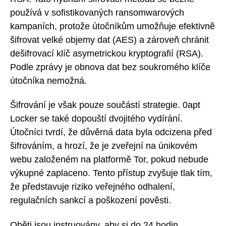
používá v sofistikovaných ransomwarových
kampaních, protože útočníkům umožňuje efektivně
šifrovat velké objemy dat (AES) a zároveň chránit
dešifrovací klíč asymetrickou kryptografií (RSA).
Podle zprávy je obnova dat bez soukromého klíče
útočníka nemožná.
Šifrování je však pouze součástí strategie. 0apt
Locker se také dopouští dvojitého vydírání.
Útočníci tvrdí, že důvěrná data byla odcizena před
šifrováním, a hrozí, že je zveřejní na únikovém
webu založeném na platformě Tor, pokud nebude
výkupné zaplaceno. Tento přístup zvyšuje tlak tím,
že představuje riziko veřejného odhalení,
regulačních sankcí a poškození pověsti.
Oběti jsou instruovány, aby si do 24 hodin