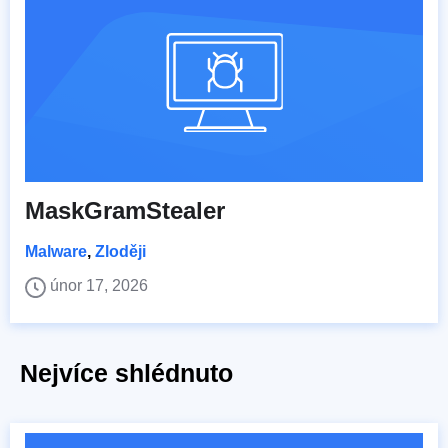
MaskGramStealer
Malware
,
Zloději
únor 17, 2026
Nejvíce shlédnuto