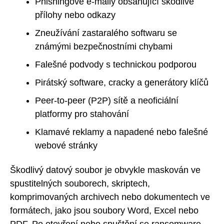
Phishingové e-maily obsahující škodlivé
přílohy nebo odkazy
Zneužívání zastaralého softwaru se
známými bezpečnostními chybami
Falešné podvody s technickou podporou
Pirátský software, cracky a generátory klíčů
Peer-to-peer (P2P) sítě a neoficiální
platformy pro stahování
Klamavé reklamy a napadené nebo falešné
webové stránky
Škodlivý datový soubor je obvykle maskován ve
spustitelných souborech, skriptech,
komprimovaných archivech nebo dokumentech ve
formátech, jako jsou soubory Word, Excel nebo
PDF. Po otevření nebo spuštění se ransomware