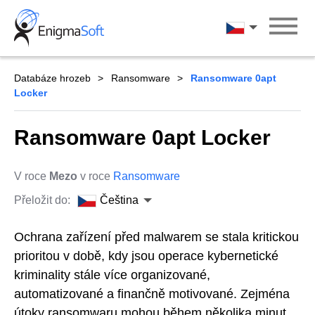
Skip
to
Čeština
content
Databáze hrozeb
Ransomware
Ransomware 0apt
Locker
Ransomware 0apt Locker
V roce
Mezo
v roce
Ransomware
Přeložit do:
Čeština
Ochrana zařízení před malwarem se stala kritickou
prioritou v době, kdy jsou operace kybernetické
kriminality stále více organizované,
automatizované a finančně motivované. Zejména
útoky ransomwaru mohou během několika minut