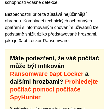
schopnosti včasné detekce.
Bezpečnostní priorita zůstává nejúčinnější
obranou. Kombinací technických ochranných
opatření s informovaným chováním uživatelů lze
podstatně snížit riziko představované hrozbami,
jako je 0apt Locker Ransomware.
Máte podezření, že váš počítač
může být infikován
Ransomware 0apt Locker
a
dalšími hrozbami?
Prohledejte
počítač pomocí počítače
SpyHunter
SpyHunter je výkonný nástroj pro nápravu a