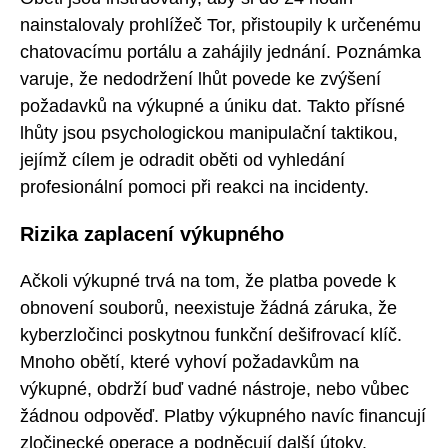
nainstalovaly prohlížeč Tor, přistoupily k určenému
chatovacímu portálu a zahájily jednání. Poznámka
varuje, že nedodržení lhůt povede ke zvýšení
požadavků na výkupné a úniku dat. Takto přísné
lhůty jsou psychologickou manipulační taktikou,
jejímž cílem je odradit oběti od vyhledání
profesionální pomoci při reakci na incidenty.
Rizika zaplacení výkupného
Ačkoli výkupné trvá na tom, že platba povede k
obnovení souborů, neexistuje žádná záruka, že
kyberzločinci poskytnou funkční dešifrovací klíč.
Mnoho obětí, které vyhoví požadavkům na
výkupné, obdrží buď vadné nástroje, nebo vůbec
žádnou odpověď. Platby výkupného navíc financují
zločinecké operace a podněcují další útoky.