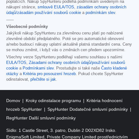
poplatcích. Nákup SpyHunteru podléhá podmínkám uvedeným na
nákupní stránce,
smlouvě EULA/TOS
,
zásadám ochrany osobních
údajů/zásadám používání souborů cookie
a
podmínkám slev
.
------
Všeobecné podmínky
Jakýkoli nákup SpyHunteru za zlevněnou cenu platí po nabízené
zlevněné období předplatného. Poté se pro automatické obnovení
a/nebo budoucí nákupy uplatní aktuálně platná standardní cena. Ceny
se mohou změnit, i když vás o změnách cen předem upozorníme.
Všechny verze SpyHunteru podléhají vašemu souhlasu s našimi
EULA/TOS
,
Zásadami ochrany osobních údajů/používání souborů
cookie
a
Podmínkami slev
. Prostudujte si také naše
Často kladené
otázky
a
Kritéria pro posouzení hrozeb
. Pokud chcete SpyHunter
odinstalovat,
přečtěte si jak
.
Domov
Kroky odinstalace programu
Kritéria hodnocení
hrozeb SpyHunter
SpyHunter Dodatečné smluvní podmínky
RegHunter Další smluvní podmínky
Sídlo: 1 Castle Street, 3. patro, Dublin 2 D02XD82 Irsko.
EnigmaSoft Limited, Private Company Limited prostřednictvím