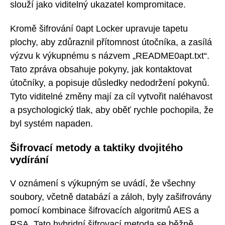
slouží jako viditelný ukazatel kompromitace.
Kromě šifrování 0apt Locker upravuje tapetu
plochy, aby zdůraznil přítomnost útočníka, a zasílá
výzvu k výkupnému s názvem „README0apt.txt“.
Tato zpráva obsahuje pokyny, jak kontaktovat
útočníky, a popisuje důsledky nedodržení pokynů.
Tyto viditelné změny mají za cíl vytvořit naléhavost
a psychologický tlak, aby oběť rychle pochopila, že
byl systém napaden.
Šifrovací metody a taktiky dvojitého
vydírání
V oznámení s výkupným se uvádí, že všechny
soubory, včetně databází a záloh, byly zašifrovány
pomocí kombinace šifrovacích algoritmů AES a
RSA. Tato hybridní šifrovací metoda se běžně