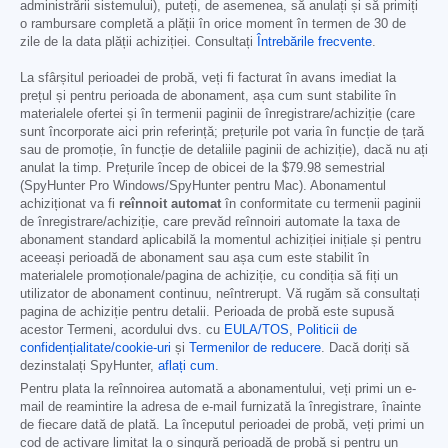
administrării sistemului), puteți, de asemenea, să anulați și să primiți
o rambursare completă a plății în orice moment în termen de 30 de
zile de la data plății achiziției. Consultați
Întrebările frecvente
.
La sfârșitul perioadei de probă, veți fi facturat în avans imediat la
prețul și pentru perioada de abonament, așa cum sunt stabilite în
materialele ofertei și în termenii paginii de înregistrare/achiziție (care
sunt încorporate aici prin referință; prețurile pot varia în funcție de țară
sau de promoție, în funcție de detaliile paginii de achiziție), dacă nu ați
anulat la timp. Prețurile încep de obicei de la
$79.98
semestrial
(SpyHunter Pro Windows/SpyHunter pentru Mac). Abonamentul
achiziționat va fi
reînnoit automat
în conformitate cu termenii paginii
de înregistrare/achiziție, care prevăd reînnoiri automate la taxa de
abonament standard aplicabilă la momentul achiziției inițiale și pentru
aceeași perioadă de abonament sau așa cum este stabilit în
materialele promoționale/pagina de achiziție, cu condiția să fiți un
utilizator de abonament continuu, neîntrerupt. Vă rugăm să consultați
pagina de achiziție pentru detalii. Perioada de probă este supusă
acestor Termeni, acordului dvs. cu
EULA/TOS
,
Politicii de
confidențialitate/cookie-uri
și
Termenilor de reducere
. Dacă doriți să
dezinstalați SpyHunter,
aflați cum
.
Pentru plata la reînnoirea automată a abonamentului, veți primi un e-
mail de reamintire la adresa de e-mail furnizată la înregistrare, înainte
de fiecare dată de plată. La începutul perioadei de probă, veți primi un
cod de activare limitat la o singură perioadă de probă și pentru un