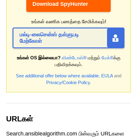
Download SpyHunter
உங்கள் வணிக பணத்தை சேமிக்கவும்!
மல்டி-லைசென்ஸ் தள்ளுபடி
மேற்கோள்
உங்கள் OS இல்லையா?
விண்டோஸ்®
மற்றும்
மேக்®
க்கு
பதிவிறக்கவும்.
See additional offer below where available.
EULA
and
Privacy/Cookie Policy
.
URLகள்
Search.ansiblealgorithm.com பின்வரும் URLகளை