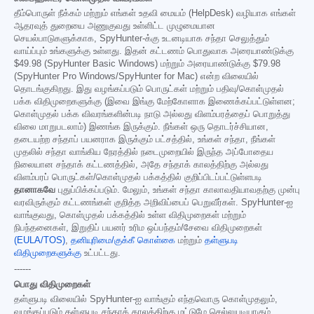
தீம்பொருள் நீக்கம் மற்றும் எங்கள் உதவி மையம் (HelpDesk) வழியாக எங்கள்
ஆதரவுத் துறையை அணுகுவது உள்ளிட்ட முழுமையான
செயல்பாடுகளுக்காக, SpyHunter-க்கு உடனடியாக சந்தா செலுத்தும்
வாய்ப்பும் உங்களுக்கு உள்ளது. இதன் கட்டணம் பொதுவாக அரையாண்டுக்கு
$49.98
(SpyHunter Basic Windows) மற்றும் அரையாண்டுக்கு
$79.98
(SpyHunter Pro Windows/SpyHunter for Mac) என்ற விலையில்
தொடங்குகிறது. இது வழங்கப்படும் பொருட்கள் மற்றும் பதிவு/கொள்முதல்
பக்க விதிமுறைகளுக்கு (இவை இங்கு மேற்கோளாக இணைக்கப்பட்டுள்ளன;
கொள்முதல் பக்க விவரங்களின்படி நாடு அல்லது விளம்பரத்தைப் பொறுத்து
விலை மாறுபடலாம்) இணங்க இருக்கும். நீங்கள் ஒரு தொடர்ச்சியான,
தடையற்ற சந்தாப் பயனராக இருக்கும் பட்சத்தில், உங்கள் சந்தா, நீங்கள்
முதலில் சந்தா வாங்கிய நேரத்தில் நடைமுறையில் இருந்த அப்போதைய
நிலையான சந்தாக் கட்டணத்தில், அதே சந்தாக் காலத்திற்கு அல்லது
விளம்பரப் பொருட்கள்/கொள்முதல் பக்கத்தில் குறிப்பிடப்பட்டுள்ளபடி
தானாகவே
புதுப்பிக்கப்படும். மேலும், உங்கள் சந்தா காலாவதியாவதற்கு முன்பு
வரவிருக்கும் கட்டணங்கள் குறித்த அறிவிப்பைப் பெறுவீர்கள். SpyHunter-ஐ
வாங்குவது, கொள்முதல் பக்கத்தில் உள்ள விதிமுறைகள் மற்றும்
நிபந்தனைகள், இறுதிப் பயனர் உரிம ஒப்பந்தம்/சேவை விதிமுறைகள்
(EULA/TOS)
,
தனியுரிமை/குக்கீ கொள்கை
மற்றும்
தள்ளுபடி
விதிமுறைகளுக்கு
உட்பட்டது.
------
பொது விதிமுறைகள்
தள்ளுபடி விலையில் SpyHunter-ஐ வாங்கும் எந்தவொரு கொள்முதலும்,
வழங்கப்படும் தள்ளுபடி சந்தாக் காலத்திற்கு மட்டுமே செல்லுபடியாகும்.