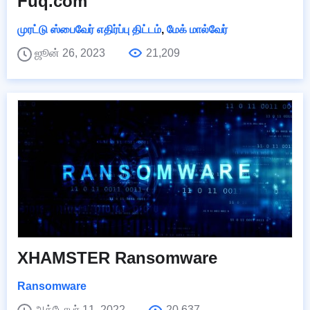
Fuq.com
முரட்டு ஸ்பைவேர் எதிர்ப்பு திட்டம்
,
மேக் மால்வேர்
ஜூன் 26, 2023
21,209
XHAMSTER Ransomware
Ransomware
அக்டோபர் 11, 2022
20,637