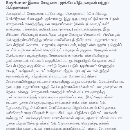
SpyHunter இலவச சோதனை: முக்கிய விதிமுறைகள் மற்றும்
நிபந்தனைகள்
ஸ்பைஹன்டர் சோதனைப் பதிப்பானது, ஸ்பைஹன்டர் ப்ரோ அல்லது
மேக்கிற்கான ஸ்பைஹன்டருக்கானது. இது ஒரு முறை மட்டுமேயான 7-நாள்
சோதனைக் காலத்திற்கு, பல சாதனங்களை (விளம்பரப் பொருட்கள்/
வாங்குதல் பக்கத்தில் குறிப்பிடப்பட்டுள்ளபடி) உள்ளடக்கியுள்ளது. இது
விரிவான தீம்பொருள் கண்டறிதல் மற்றும் அகற்றும் செயல்பாடு, தீம்பொருள்
அச்சுறுத்தல்களிலிருந்து உங்கள் கணினியைத் தீவிரமாகப் பாதுகாக்க உயர்
செயல்திறன் கொண்ட பாதுகாப்பு அமைப்புகள், மற்றும் ஸ்பைஹன்டர் ஹெல்ப்
டெஸ்க் வழியாக எங்கள் தொழில்நுட்ப ஆதரவுக் குழுவை அணுகும் வசதி
ஆகியவற்றை வழங்குகிறது. சோதனைக் காலத்தில் உங்களிடமிருந்து
முன்பணமாகக் கட்டணம் வசூலிக்கப்படாது, இருப்பினும் சோதனையைச்
செயல்படுத்த ஒரு கிரெடிட் கார்டு தேவைப்படும். (முன்பணம் செலுத்திய
கிரெடிட் கார்டுகள், டெபிட் கார்டுகள் மற்றும் பரிசு அட்டைகள் இந்தச்
சலுகையின் கீழ் ஏற்றுக்கொள்ளப்படாமல் போகலாம்.) நீங்கள்
சோதனையிலிருந்து கட்டணச் சந்தாவிற்கு மாறும் பட்சத்தில், தொடர்ச்சியான,
தடையற்ற பாதுகாப்பை உறுதி செய்வதற்காகவே உங்கள் கட்டண முறைக்கான
தேவை உள்ளது. சோதனைக் காலத்தில் உங்கள் கட்டண முறைக்கு
முன்பணமாக எந்தத் தொகையும் வசூலிக்கப்படாது, இருப்பினும் உங்கள்
கட்டண முறை செல்லுபடியாகும் என்பதைச் சரிபார்க்க உங்கள் நிதி
நிறுவனத்திற்கு அங்கீகாரக் கோரிக்கைகள் அனுப்பப்படலாம் (அத்தகைய
அங்கீகாரச் சமர்ப்பிப்புகள் EnigmaSoft-ஆல் விதிக்கப்படும் கட்டணங்கள்
அல்லது கட்டணங்களுக்கான கோரிக்கைகள் அல்ல, ஆனால் உங்கள் கட்டண
முறை மற்றும்/அல்லது உங்கள் நிதி நிறுவனத்தைப் பொறுத்து, உங்கள்
கணக்கின் பயன்பாட்டில் தாக்கத்தை ஏற்படுத்தலாம்). உங்கள் சோதனைக்