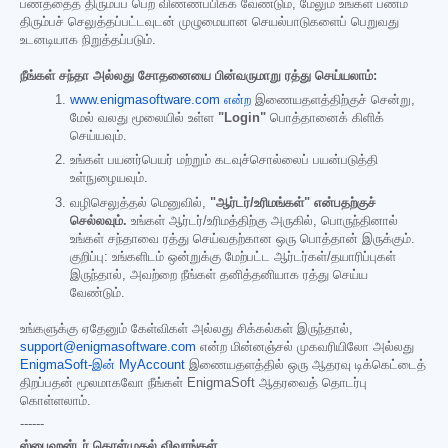
பணத்தைத் திரும்பப் பெற விண்ணப்பிக்க வேண்டும், மேலும் உங்கள் பணம்
திரும்பச் செலுத்தப்பட்டவுடன் முழுமையான செயல்பாடுகளைப் பெறுவது
உடனடியாக நிறுத்தப்படும்.
நீங்கள் சந்தா அல்லது சோதனையை பின்வருமாறு ரத்து செய்யலாம்:
www.enigmasoftware.com என்ற
இணையதளத்திற்குச் சென்று,
மேல் வலது மூலையில் உள்ள
"Login"
பொத்தானைக் கிளிக்
செய்யவும்.
உங்கள் பயனர்பெயர் மற்றும் கடவுச்சொல்லைப் பயன்படுத்தி
உள்நுழையவும்.
வழிசெலுத்தல் மெனுவில்,
"ஆர்டர்/உரிமங்கள்" என்பதற்குச்
செல்லவும்.
உங்கள் ஆர்டர்/உரிமத்திற்கு அருகில், பொருந்தினால்
உங்கள் சந்தாவை ரத்து செய்வதற்கான ஒரு பொத்தான் இருக்கும்.
குறிப்பு: உங்களிடம் ஒன்றுக்கு மேற்பட்ட ஆர்டர்கள்/தயாரிப்புகள்
இருந்தால், அவற்றை நீங்கள் தனித்தனியாக ரத்து செய்ய
வேண்டும்.
உங்களுக்கு ஏதேனும் கேள்விகள் அல்லது சிக்கல்கள் இருந்தால்,
support@enigmasoftware.com
என்ற மின்னஞ்சல் முகவரியிலோ அல்லது
EnigmaSoft-இன் MyAccount
இணையதளத்தில் ஒரு ஆதரவு டிக்கெட்டைத்
திறப்பதன் மூலமாகவோ நீங்கள் EnigmaSoft ஆதரவைத் தொடர்பு
கொள்ளலாம்.
------
ஸ்பைஹன்டர் கொள்முதல் விவரங்கள்