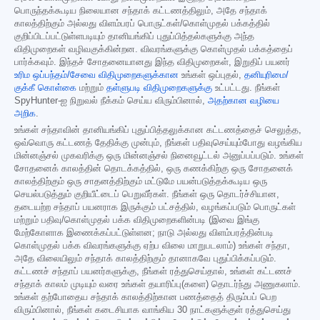
பொருந்தக்கூடிய நிலையான சந்தாக் கட்டணத்திலும், அதே சந்தாக்
காலத்திற்கும் அல்லது விளம்பரப் பொருட்கள்/கொள்முதல் பக்கத்தில்
குறிப்பிடப்பட்டுள்ளபடியும் தானியங்கிப் புதுப்பித்தல்களுக்கு அந்த
விதிமுறைகள் வழிவகுக்கின்றன. விவரங்களுக்கு கொள்முதல் பக்கத்தைப்
பார்க்கவும். இந்தச் சோதனையானது இந்த விதிமுறைகள், இறுதிப் பயனர்
உரிம ஒப்பந்தம்/சேவை விதிமுறைகளுக்கான
உங்கள் ஒப்புதல்,
தனியுரிமை/
குக்கீ கொள்கை
மற்றும்
தள்ளுபடி விதிமுறைகளுக்கு
உட்பட்டது. நீங்கள்
SpyHunter-ஐ நிறுவல் நீக்கம் செய்ய விரும்பினால்,
அதற்கான வழியை
அறிக
.
உங்கள் சந்தாவின் தானியங்கிப் புதுப்பித்தலுக்கான கட்டணத்தைச் செலுத்த,
ஒவ்வொரு கட்டணத் தேதிக்கு முன்பும், நீங்கள் பதிவுசெய்யும்போது வழங்கிய
மின்னஞ்சல் முகவரிக்கு ஒரு மின்னஞ்சல் நினைவூட்டல் அனுப்பப்படும். உங்கள்
சோதனைக் காலத்தின் தொடக்கத்தில், ஒரு கணக்கிற்கு ஒரு சோதனைக்
காலத்திற்கும் ஒரு சாதனத்திற்கும் மட்டுமே பயன்படுத்தக்கூடிய ஒரு
செயல்படுத்தும் குறியீட்டைப் பெறுவீர்கள். நீங்கள் ஒரு தொடர்ச்சியான,
தடையற்ற சந்தாப் பயனராக இருக்கும் பட்சத்தில், வழங்கப்படும் பொருட்கள்
மற்றும் பதிவு/கொள்முதல் பக்க விதிமுறைகளின்படி (இவை இங்கு
மேற்கோளாக இணைக்கப்பட்டுள்ளன; நாடு அல்லது விளம்பரத்தின்படி
கொள்முதல் பக்க விவரங்களுக்கு ஏற்ப விலை மாறுபடலாம்) உங்கள் சந்தா,
அதே விலையிலும் சந்தாக் காலத்திற்கும் தானாகவே புதுப்பிக்கப்படும்.
கட்டணச் சந்தாப் பயனர்களுக்கு, நீங்கள் ரத்துசெய்தால், உங்கள் கட்டணச்
சந்தாக் காலம் முடியும் வரை உங்கள் தயாரிப்பு(களை) தொடர்ந்து அணுகலாம்.
உங்கள் தற்போதைய சந்தாக் காலத்திற்கான பணத்தைத் திரும்பப் பெற
விரும்பினால், நீங்கள் கடைசியாக வாங்கிய 30 நாட்களுக்குள் ரத்துசெய்து