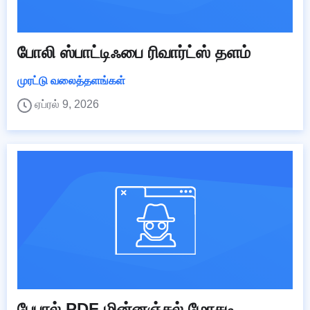
போலி ஸ்பாட்டிஃபை ரிவார்ட்ஸ் தளம்
முரட்டு வலைத்தளங்கள்
ஏப்ரல் 9, 2026
பேபால் PDF மின்னஞ்சல் மோசடி