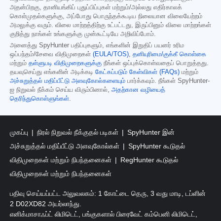
அதன்பிறகு, தானியங்கிப் புதுப்பிப்புகள் மற்றும்/அல்லது எதிர்காலக்
கொள்முதல்களுக்கு, அப்போது பொருந்தக்கூடிய நிலையான விலையேற்றம்
அமலுக்கு வரும். விலை மாற்றத்திற்கு உட்பட்டது, இருப்பினும் விலை மாற்றங்கள்
குறித்து நாங்கள் உங்களுக்கு முன்கூட்டியே அறிவிப்போம்.
அனைத்து SpyHunter பதிப்புகளும், எங்களின் இறுதிப் பயனர் உரிம
ஒப்பந்தம்/சேவை விதிமுறைகள்
(EULA/TOS)
,
தனியுரிமை/குக்கீ கொள்கை
மற்றும்
தள்ளுபடி விதிமுறைகளுக்கு
நீங்கள் ஒப்புக்கொள்வதைப் பொறுத்தது.
தயவுசெய்து எங்களின் அடிக்கடி
கேட்கப்படும் கேள்விகள் (FAQs)
மற்றும்
அச்சுறுத்தல் மதிப்பீட்டு அளவுகோல்களையும்
பார்க்கவும். நீங்கள் SpyHunter-
ஐ நிறுவல் நீக்கம் செய்ய விரும்பினால்,
அதற்கான வழியைத்
தெரிந்துகொள்ளுங்கள்
.
முகப்பு
நிரல் நிறுவல் நீக்குதல் படிகள்
SpyHunter இன்
அச்சுறுத்தல் மதிப்பீட்டு அளவுகோல்கள்
SpyHunter கூடுதல்
விதிமுறைகள் மற்றும் நிபந்தனைகள்
RegHunter கூடுதல்
விதிமுறைகள் மற்றும் நிபந்தனைகள்
பதிவு செய்யப்பட்ட அலுவலகம்: 1 கோட்டை தெரு, 3 வது மாடி, டப்ளின்
2 D02XD82 அயர்லாந்து.
எனிக்மாசாஃப்ட் லிமிடெட், பங்குகளால் பிரைவேட் கம்பெனி லிமிடெட்,