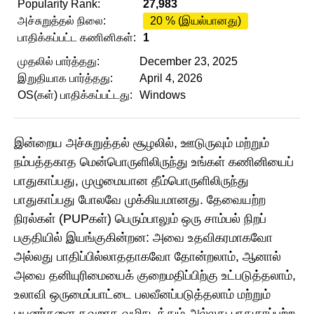
Popularity Rank:
27,983
அச்சுறுத்தல் நிலை:
20 % (இயல்பானது)
பாதிக்கப்பட்ட கணினிகள்:
1
முதலில் பார்த்தது:
December 23, 2025
இறுதியாக பார்த்தது:
April 4, 2026
OS(கள்) பாதிக்கப்பட்டது:
Windows
இன்றைய அச்சுறுத்தல் சூழலில், ஊடுருவும் மற்றும்
நம்பத்தகாத மென்பொருளிலிருந்து உங்கள் கணினியைப்
பாதுகாப்பது, முழுமையான தீம்பொருளிலிருந்து
பாதுகாப்பது போலவே முக்கியமானது. தேவையற்ற
நிரல்கள் (PUPகள்) பெரும்பாலும் ஒரு சாம்பல் நிறப்
பகுதியில் இயங்குகின்றன: அவை உதவிகரமாகவோ
அல்லது பாதிப்பில்லாததாகவோ தோன்றலாம், ஆனால்
அவை தனியுரிமையைக் குறைமதிப்பிற்கு உட்படுத்தலாம்,
உலாவி ஒருமைப்பாட்டை பலவீனப்படுத்தலாம் மற்றும்
பயனர்களை தவறாக வழிநடத்தும் அல்லது பாதுகாப்பற்ற