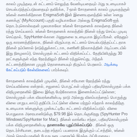
காலம் முடிந்தவுடன் கட்டணம் செலுத்த வேண்டியதையும் அது உடனடியாகச்
செயல்படுத்தப்படுவதையும் தவிர்க்க, 7-நாள் சோதனைக் காலம் முடிவதற்குள்
உங்கள் கணக்கிற்கான EnigmaSoft-இன் இணையதளத்தில் உள்ள 'எனது
கணக்கு' (MyAccount) பகுதி வழியாகவோ அல்லது EnigmaSoft-ஐத்
தொடர்புகொள்வதன் மூலமாகவோ உங்கள் சோதனைக் காலத்தை நீங்கள்
ரத்து செய்யலாம். உங்கள் சோதனைக் காலத்தில் நீங்கள் ரத்து செய்ய முடிவு
செய்தால், SpyHunter-க்கான அணுகலை உடனடியாக இழப்பீர்கள். ஏதேனும்
ஒரு காரணத்திற்காக, நீங்கள் விரும்பாத கட்டணம் செயல்படுத்தப்பட்டதாக
நீங்கள் நம்பினால் (எடுத்துக்காட்டாக, கணினி நிர்வாகத்தின் அடிப்படையில்
இது நிகழலாம்), கொள்முதல் கட்டணம் விதிக்கப்பட்ட தேதியிலிருந்து 30
நாட்களுக்குள் எந்த நேரத்திலும் நீங்கள் ரத்துசெய்து, அந்தக்
கட்டணத்திற்கான முழுத் தொகையையும் திரும்பப் பெறலாம்.
அடிக்கடி
கேட்கப்படும் கேள்விகளைப்
பார்க்கவும்.
சோதனைக் காலத்தின் முடிவில், நீங்கள் சரியான நேரத்தில் ரத்து
செய்யவில்லை என்றால், சலுகைப் பொருட்கள் மற்றும் பதிவு/கொள்முதல் பக்க
விதிமுறைகளில் (இவை இங்கு மேற்கோளாக இணைக்கப்பட்டுள்ளன;
கொள்முதல் பக்க விவரங்களின்படி நாடு அல்லது விளம்பரத்தைப் பொறுத்து
விலை மாறுபடலாம்) குறிப்பிடப்பட்டுள்ள விலை மற்றும் சந்தாக் காலத்திற்கு
உடனடியாக உங்களுக்கு முன்கூட்டியே கட்டணம் விதிக்கப்படும். விலை
பொதுவாக அரையாண்டுக்கு
$79.98
இல் தொடங்குகிறது (SpyHunter Pro
Windows/SpyHunter for Mac). நீங்கள் வாங்கிய சந்தா, பதிவு/கொள்முதல்
பக்க விதிமுறைகளின்படி
தானாகவே புதுப்பிக்கப்படும்
. நீங்கள் ஒரு
தொடர்ச்சியான, தடையற்ற சந்தாப் பயனராக இருக்கும் பட்சத்தில், உங்கள்
அசல் கொள்முதலின் போது நடைமுறையில் இருந்த அப்போதைய