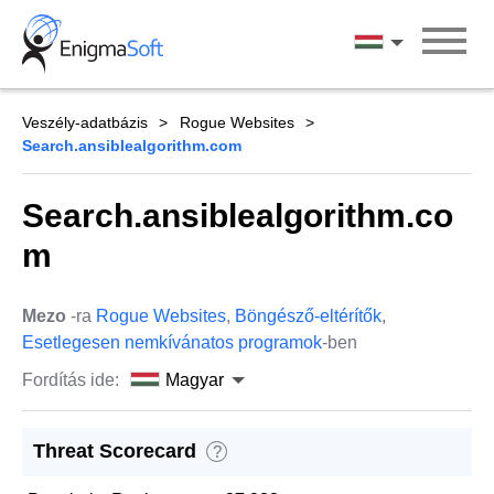
Skip
to
Magyar
content
Veszély-adatbázis
Rogue Websites
Search.ansiblealgorithm.com
Search.ansiblealgorithm.co
m
Mezo
-ra
Rogue Websites
,
Böngésző-eltérítők
,
Esetlegesen nemkívánatos programok
-ben
Fordítás ide:
Magyar
Threat Scorecard
?