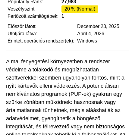
Popularity Rank:
27,983
Veszélyszint:
20 % (Normál)
Fertőzött számítógépek:
1
Először látott:
December 23, 2025
Utoljára látva:
April 4, 2026
Érintett operációs rendszer(ek):
Windows
A mai fenyegetési környezetben a rendszer
védelme a tolakodó és megbízhatatlan
szoftverekkel szemben ugyanolyan fontos, mint a
nyílt kártevők elleni védekezés. A potenciálisan
nemkívánatos programok (PUP-ok) gyakran egy
szürke zónában működnek: hasznosnak vagy
ártalmatlannak tűnhetnek, mégis alááshatják az
adatvédelmet, gyengíthetik a böngésző
integritását, és félrevezető vagy nem biztonságos
online tartalmaknak tehetik ki a felhasználókat. Az