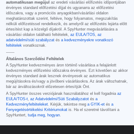
automatikusan megújul
az eredeti vásárlási előfizetés időpontjában
érvényes standard előfizetési díjjal és ugyanarra az előfizetési
időszakra, vagy a promóciós anyagokban/vásárlási oldalon
meghatározottak szerint, feltéve, hogy folyamatos, megszakítás
nélküli előfizetéssel rendelkezik, és amelyről az előfizetés lejárta előtt
értesítést kap a közelgő díjakról. A SpyHunter megvásárlására a
vásárlási oldalon található feltételek,
az EULA/TOS
,
az
adatvédelmi/süti szabályzat
és
a kedvezményekre vonatkozó
feltételek
vonatkoznak.
-------
Általános Szerződési Feltételek
A SpyHunter kedvezményes áron történő vásárlása a felajánlott
kedvezményes előfizetési időszakra érvényes. Ezt követően az akkor
érvényes standard árak lesznek érvényesek az automatikus
megújításokra és/vagy a jövőbeni vásárlásokra. Az árak változhatnak,
bár az árváltozásokról előzetesen értesítjük Önt.
A SpyHunter összes verziójának használatához el kell fogadnia
az
EULA/TOS-t
,
az Adatvédelmi/Süti Szabályzatot
és
a
Kedvezményfeltételeket
. Kérjük, tekintse meg
a GYIK-et
és
a
Fenyegetésértékelési Kritériumokat
is. Ha el szeretné távolítani a
SpyHuntert,
tudja meg, hogyan
.