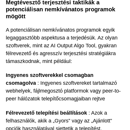
Megtévesztő terjesztési taktikák a
potenciálisan nemkívánatos programok
mögött
A potenciálisan nemkívánatos programok egyik
legaggasztóbb aspektusa a terjedésük. Az olyan
szoftverek, mint az AI Output Algo Tool, gyakran
félrevezető és agresszív terjesztési stratégiákra
támaszkodnak, mint például:
Ingyenes szoftverekkel csomagban
csomagolva
: Ingyenes szoftvereket tartalmazó
webhelyek, fájlmegosztó platformok vagy peer-to-
peer hálózatok telepítőcsomagjaiban rejtve
Félrevezető telepítési beállítások
: Azok a
felhasználók, akik a „Gyors” vagy az „Ajánlott”
opciók használatával siettetik a telepítést,