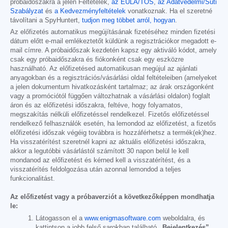
próbaidőszakra a jelen Feltételek,
az EULA/TOS
,
az Adatvédelmi/Süti
Szabályzat
és
a Kedvezményfeltételek
vonatkoznak. Ha el szeretné
távolítani a SpyHuntert,
tudjon meg többet arról, hogyan
.
Az előfizetés automatikus megújításának fizetéséhez minden fizetési
dátum előtt e-mail emlékeztetőt küldünk a regisztrációkor megadott e-
mail címre. A próbaidőszak kezdetén kapsz egy aktiváló kódot, amely
csak egy próbaidőszakra és fiókonként csak egy eszközre
használható. Az előfizetésed automatikusan megújul az ajánlati
anyagokban és a regisztrációs/vásárlási oldal feltételeiben (amelyeket
a jelen dokumentum hivatkozásként tartalmaz; az árak országonként
vagy a promóciótól függően változhatnak a vásárlási oldalon) foglalt
áron és az előfizetési időszakra, feltéve, hogy folyamatos,
megszakítás nélküli előfizetéssel rendelkezel. Fizetős előfizetéssel
rendelkező felhasználók esetén, ha lemondod az előfizetést, a fizetős
előfizetési időszak végéig továbbra is hozzáférhetsz a termék(ek)hez.
Ha visszatérítést szeretnél kapni az aktuális előfizetési időszakra,
akkor a legutóbbi vásárlástól számított 30 napon belül le kell
mondanod az előfizetést és kérned kell a visszatérítést, és a
visszatérítés feldolgozása után azonnal lemondod a teljes
funkcionalitást.
Az előfizetést vagy a próbaverziót a következőképpen mondhatja
le:
Látogasson el a
www.enigmasoftware.com
weboldalra, és
kattintson a jobb felső sarokban található
„Bejelentkezés”