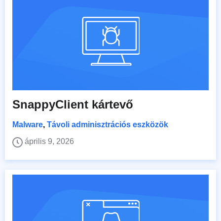
SnappyClient kártevő
Malware
,
Távoli adminisztrációs eszközök
április 9, 2026