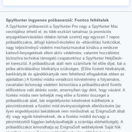
SpyHunter ingyenes próbaverzió: Fontos feltételek
A SpyHunter próbaverzió a SpyHunter Pro vagy a SpyHunter Mac
verziójához érhető el, és több eszközt tartalmaz (a promóciós
anyagokban/vásárlási oldalon leírtak szerint) egy egyszeri 7 napos
próbaidőszakra, átfogó kártevő-észlelési és -eltávolítási funkciókat,
nagy teljesítményű védelmi mechanizmusokat kínálva a rendszer
kártevő-fenyegetések elleni aktív védelmére, valamint hozzáférést
biztosítva technikai támogató csapatunkhoz a SpyHunter HelpDesk-
en keresztül. A próbaidőszak alatt nem számítunk fel előre díjat, bár a
próba aktiválásához hitelkártya szükséges. (Előre fizetett hitelkártyák,
bankkártyák és ajándékkártyák nem feltétlenül elfogadottak ebben az
ajánlatban.) A fizetési módra vonatkozó követelmény a folyamatos,
zavartalan biztonsági védelem biztosítása a próbaidőszakról fizetős
előfizetésre való áttérés során, amennyiben úgy dönt, hogy vásárol. A
fizetési módra nem terheljük meg előre a fizetési összeget a
próbaidőszak alatt, bár engedélyezési kérelmeket küldhetünk a
pénzintézetének a fizetési mód érvényességének ellenőrzésére (az
ilyen engedélyezési beküldések nem minősülnek az EnigmaSoft általi
díj- vagy egyéb kérelmeknek, de a fizetési módtól és/vagy a
pénzintézettől függően befolyásolhatják a számlája elérhetőségét). A
próbaidőszakot lemondhatja az EnigmaSoft webhelyének Saját fiók