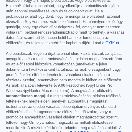
részében, vagy a 7 napos próbaidőszak vége előtt felvéve az
EnigmaSofttal a kapcsolatot, hogy elkerülje a próbaidőszak lejárta
után azonnal esedékessé váló és feldolgozott díjat. Ha a
próbaidőszak alatt úgy dönt, hogy lemondja az előfizetést, azonnal
elveszíti a SpyHunterhez való hozzáférését. Ha bármilyen okból úgy
gondolja, hogy egy olyan díjat dolgoztak fel, amelyet nem szeretett
volna (ami például rendszeradminisztráció miatt történhet), a vásárlás
dátumától számított 30 napon belül bármikor lemondhatja az
előfizetést, és teljes visszatérítést kaphat a díjért. Lásd
a GYIK-ot
.
A próbaidőszak végén a díjat azonnal előre kiszámlázzuk az ajánlati
anyagokban és a regisztrációs/vásárlási oldalon meghatározott áron
és az előfizetési időszakra vonatkozóan (amelyeket a jelen
dokumentum hivatkozásként tartalmaz; az árak országonként vagy
promóciónként eltérőek lehetnek a vásárlási oldalon található
részletek szerint), amennyiben nem mondta le időben az előfizetést.
Az árak általában félévente
$79.98
kezdődnek (SpyHunter Pro
Windows/SpyHunter Mac rendszerre). A megvásárolt előfizetés
automatikusan megújul
a regisztrációs/vásárlási oldalon található
feltételeknek megfelelően, amelyek automatikus megújítást
biztosítanak az eredeti vásárlás időpontjában érvényes standard
előfizetési díjjal és ugyanarra az előfizetési időszakra, vagy a
promóciós anyagokban/vásárlási oldalon meghatározottak szerint,
feltéve, hogy Ön folyamatos, megszakítás nélküli előfizetéssel
rendelkezik. A részletekért kérjük, tekintse meg a vásárlási oldalt. A