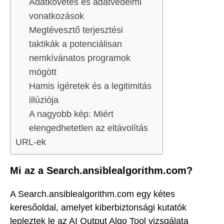
Adatkövetés és adatvédelmi
vonatkozások
Megtévesztő terjesztési
taktikák a potenciálisan
nemkívánatos programok
mögött
Hamis ígéretek és a legitimitás
illúziója
A nagyobb kép: Miért
elengedhetetlen az eltávolítás
URL-ek
Mi az a Search.ansiblealgorithm.com?
A Search.ansiblealgorithm.com egy kétes
keresőoldal, amelyet kiberbiztonsági kutatók
lepleztek le az AI Output Algo Tool vizsgálata