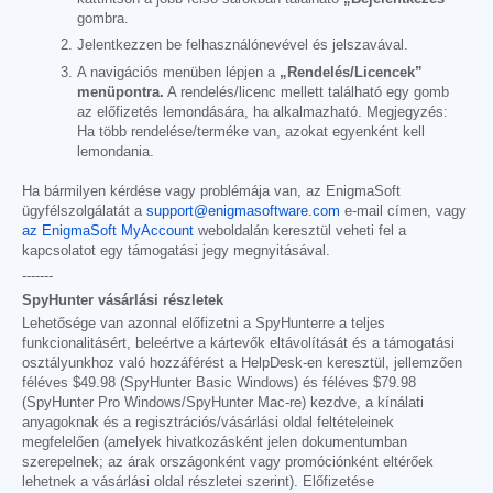
gombra.
Jelentkezzen be felhasználónevével és jelszavával.
A navigációs menüben lépjen a
„Rendelés/Licencek”
menüpontra.
A rendelés/licenc mellett található egy gomb
az előfizetés lemondására, ha alkalmazható. Megjegyzés:
Ha több rendelése/terméke van, azokat egyenként kell
lemondania.
Ha bármilyen kérdése vagy problémája van, az EnigmaSoft
ügyfélszolgálatát a
support@enigmasoftware.com
e-mail címen, vagy
az EnigmaSoft MyAccount
weboldalán keresztül veheti fel a
kapcsolatot egy támogatási jegy megnyitásával.
-------
SpyHunter vásárlási részletek
Lehetősége van azonnal előfizetni a SpyHunterre a teljes
funkcionalitásért, beleértve a kártevők eltávolítását és a támogatási
osztályunkhoz való hozzáférést a HelpDesk-en keresztül, jellemzően
féléves
$49.98
(SpyHunter Basic Windows) és féléves
$79.98
(SpyHunter Pro Windows/SpyHunter Mac-re) kezdve, a kínálati
anyagoknak és a regisztrációs/vásárlási oldal feltételeinek
megfelelően (amelyek hivatkozásként jelen dokumentumban
szerepelnek; az árak országonként vagy promóciónként eltérőek
lehetnek a vásárlási oldal részletei szerint). Előfizetése