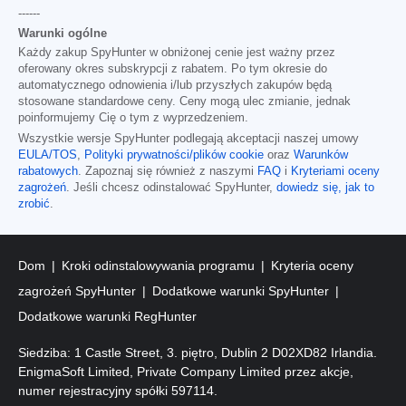
------
Warunki ogólne
Każdy zakup SpyHunter w obniżonej cenie jest ważny przez
oferowany okres subskrypcji z rabatem. Po tym okresie do
automatycznego odnowienia i/lub przyszłych zakupów będą
stosowane standardowe ceny. Ceny mogą ulec zmianie, jednak
poinformujemy Cię o tym z wyprzedzeniem.
Wszystkie wersje SpyHunter podlegają akceptacji naszej umowy
EULA/TOS
,
Polityki prywatności/plików cookie
oraz
Warunków
rabatowych
. Zapoznaj się również z naszymi
FAQ
i
Kryteriami oceny
zagrożeń
. Jeśli chcesz odinstalować SpyHunter,
dowiedz się, jak to
zrobić
.
Dom
Kroki odinstalowywania programu
Kryteria oceny
zagrożeń SpyHunter
Dodatkowe warunki SpyHunter
Dodatkowe warunki RegHunter
Siedziba: 1 Castle Street, 3. piętro, Dublin 2 D02XD82 Irlandia.
EnigmaSoft Limited, Private Company Limited przez akcje,
numer rejestracyjny spółki 597114.