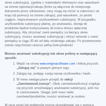
okres subskrypcji, zgodnie z materiałami ofertowymi oraz warunkami
na stronie rejestracji/zakupu (które są włączone do niniejszego
dokumentu przez odniesienie; ceny mogą się różnić w zależności od
kraju lub promocji na stronie zakupu), pod warunkiem, że jesteś
ciągłym, nieprzerwanym użytkownikiem subskrypcji. W przypadku
użytkowników subskrypcji płatnej, po anulowaniu, dostęp do
produktów będzie kontynuowany do końca okresu opłaconej
subskrypcji. Aby otrzymać zwrot pieniędzy za bieżący okres
subskrypcji, musisz anulować subskrypcję i złożyć wniosek o zwrot
pieniędzy w ciągu 30 dni od daty ostatniego zakupu. Po przetworzeniu
zwrotu natychmiast utracisz pełną funkcjonalność.
Możesz anulować subskrypcję lub okres próbny w następujący
sposób:
Wejdź na stronę
www.enigmasoftware.com
i kliknij przycisk
„Zaloguj się”
w prawym górnym rogu.
Zaloguj się, podając swoją nazwę użytkownika i hasło.
W menu nawigacyjnym przejdź do
sekcji
„Zamówienie/Licencje”.
Obok zamówienia/licencji znajduje
się przycisk umożliwiający anulowanie subskrypcji, jeśli ma
to zastosowanie. Uwaga: jeśli masz wiele
zamówień/produktów, musisz anulować je osobno.
W razie pytań lub problemów można skontaktować się z pomocą