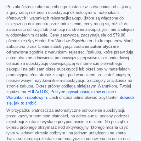
Po zakończeniu okresu próbnego zostaniesz natychmiast obciążony
z góry ceną i okresem subskrypcji określonymi w materiałach
ofertowych i warunkach rejestracji/zakupu (które są włączone do
niniejszego dokumentu przez odniesienie; ceny mogą się różnić w
zależności od kraju lub promocji na stronie zakupu), jeśli nie anulujesz
w odpowiednim czasie. Ceny zazwyczaj zaczynają się od
$79.98
półrocznie (SpyHunter Pro Windows/SpyHunter dla komputerów Mac).
Zakupiona przez Ciebie subskrypcja zostanie
automatycznie
odnowiona
zgodnie z warunkami rejestracji/zakupu, które przewidują
automatyczne odnowienia po obowiązującej wówczas standardowej
opłacie za subskrypcję obowiązującej w momencie pierwotnego
zakupu i na taki sam okres subskrypcji lub określony w materiałach
promocyjnych/na stronie zakupu, pod warunkiem, że jesteś ciągłym,
nieprzerwanym użytkownikiem subskrypcji. Szczegóły znajdziesz na
stronie zakupu. Okres próbny podlega niniejszym Warunkom, Twojej
zgodzie na
EULA/TOS
,
Polityce prywatności/plików cookie
i
Warunkom rabatowym
. Jeśli chcesz odinstalować SpyHunter,
dowiedz
się, jak to zrobić
.
W przypadku płatności za automatyczne odnowienie subskrypcji,
przed każdym terminem płatności, na adres e-mail podany podczas
rejestracji zostanie wysłane przypomnienie e-mailem. Na początku
okresu próbnego otrzymasz kod aktywacyjny, którego można użyć
tylko w jednym okresie próbnym i na jednym urządzeniu na konto.
Twoja subskrypcja zostanie automatycznie odnowiona po cenie i na