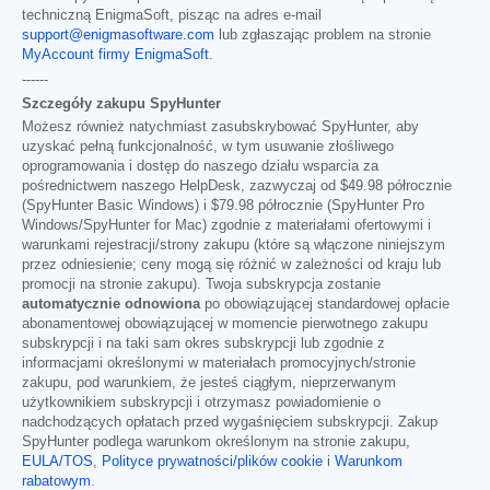
techniczną EnigmaSoft, pisząc na adres e-mail
support@enigmasoftware.com
lub zgłaszając problem na stronie
MyAccount firmy EnigmaSoft
.
------
Szczegóły zakupu SpyHunter
Możesz również natychmiast zasubskrybować SpyHunter, aby
uzyskać pełną funkcjonalność, w tym usuwanie złośliwego
oprogramowania i dostęp do naszego działu wsparcia za
pośrednictwem naszego HelpDesk, zazwyczaj od
$49.98
półrocznie
(SpyHunter Basic Windows) i
$79.98
półrocznie (SpyHunter Pro
Windows/SpyHunter for Mac) zgodnie z materiałami ofertowymi i
warunkami rejestracji/strony zakupu (które są włączone niniejszym
przez odniesienie; ceny mogą się różnić w zależności od kraju lub
promocji na stronie zakupu). Twoja subskrypcja zostanie
automatycznie odnowiona
po obowiązującej standardowej opłacie
abonamentowej obowiązującej w momencie pierwotnego zakupu
subskrypcji i na taki sam okres subskrypcji lub zgodnie z
informacjami określonymi w materiałach promocyjnych/stronie
zakupu, pod warunkiem, że jesteś ciągłym, nieprzerwanym
użytkownikiem subskrypcji i otrzymasz powiadomienie o
nadchodzących opłatach przed wygaśnięciem subskrypcji. Zakup
SpyHunter podlega warunkom określonym na stronie zakupu,
EULA/TOS
,
Polityce prywatności/plików cookie
i
Warunkom
rabatowym
.