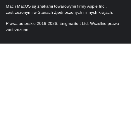
Mac i MacOS są znakami towarowymi firmy Apple Inc.,
zastrzeżonymi w Stanach Zjednoczonych i innych krajach.
Prawa autorskie 2016-
2026
. EnigmaSoft Ltd. Wszelkie prawa
zastrzeżone.