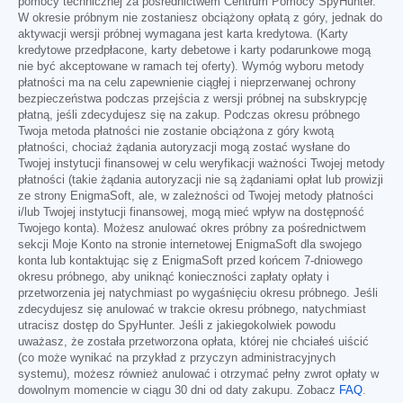
pomocy technicznej za pośrednictwem Centrum Pomocy SpyHunter.
W okresie próbnym nie zostaniesz obciążony opłatą z góry, jednak do
aktywacji wersji próbnej wymagana jest karta kredytowa. (Karty
kredytowe przedpłacone, karty debetowe i karty podarunkowe mogą
nie być akceptowane w ramach tej oferty). Wymóg wyboru metody
płatności ma na celu zapewnienie ciągłej i nieprzerwanej ochrony
bezpieczeństwa podczas przejścia z wersji próbnej na subskrypcję
płatną, jeśli zdecydujesz się na zakup. Podczas okresu próbnego
Twoja metoda płatności nie zostanie obciążona z góry kwotą
płatności, chociaż żądania autoryzacji mogą zostać wysłane do
Twojej instytucji finansowej w celu weryfikacji ważności Twojej metody
płatności (takie żądania autoryzacji nie są żądaniami opłat lub prowizji
ze strony EnigmaSoft, ale, w zależności od Twojej metody płatności
i/lub Twojej instytucji finansowej, mogą mieć wpływ na dostępność
Twojego konta). Możesz anulować okres próbny za pośrednictwem
sekcji Moje Konto na stronie internetowej EnigmaSoft dla swojego
konta lub kontaktując się z EnigmaSoft przed końcem 7-dniowego
okresu próbnego, aby uniknąć konieczności zapłaty opłaty i
przetworzenia jej natychmiast po wygaśnięciu okresu próbnego. Jeśli
zdecydujesz się anulować w trakcie okresu próbnego, natychmiast
utracisz dostęp do SpyHunter. Jeśli z jakiegokolwiek powodu
uważasz, że została przetworzona opłata, której nie chciałeś uiścić
(co może wynikać na przykład z przyczyn administracyjnych
systemu), możesz również anulować i otrzymać pełny zwrot opłaty w
dowolnym momencie w ciągu 30 dni od daty zakupu. Zobacz
FAQ
.