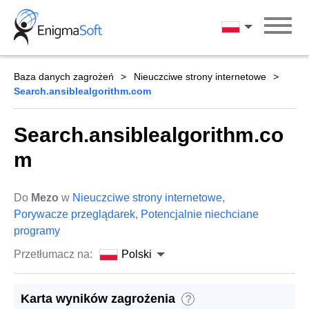
Skip
to
Polski
content
Baza danych zagrożeń
Nieuczciwe strony internetowe
Search.ansiblealgorithm.com
Search.ansiblealgorithm.co
m
Do
Mezo
w
Nieuczciwe strony internetowe
,
Porywacze przeglądarek
,
Potencjalnie niechciane
programy
Przetłumacz na:
Polski
Karta wyników zagrożenia
?