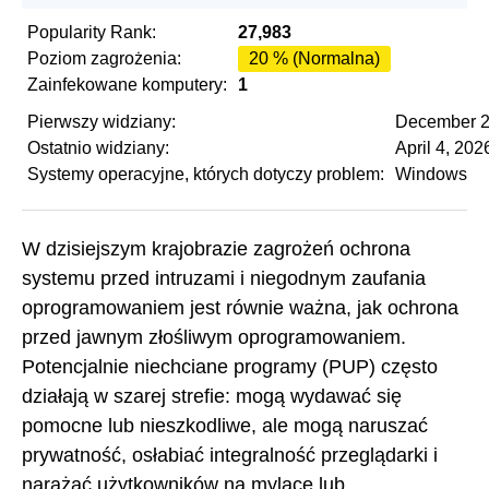
Popularity Rank:
27,983
Poziom zagrożenia:
20 % (Normalna)
Zainfekowane komputery:
1
Pierwszy widziany:
December 2
Ostatnio widziany:
April 4, 202
Systemy operacyjne, których dotyczy problem:
Windows
W dzisiejszym krajobrazie zagrożeń ochrona
systemu przed intruzami i niegodnym zaufania
oprogramowaniem jest równie ważna, jak ochrona
przed jawnym złośliwym oprogramowaniem.
Potencjalnie niechciane programy (PUP) często
działają w szarej strefie: mogą wydawać się
pomocne lub nieszkodliwe, ale mogą naruszać
prywatność, osłabiać integralność przeglądarki i
narażać użytkowników na mylące lub