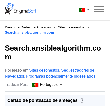
Skip
to
Português
content
Banco de Dados de Ameaças
Sites desonestos
Search.ansiblealgorithm.com
Search.ansiblealgorithm.co
m
Por
Mezo
em
Sites desonestos
,
Sequestradores de
Navegador
,
Programas potencialmente indesejados
Traduzir Para:
Português
Cartão de pontuação de ameaças
?