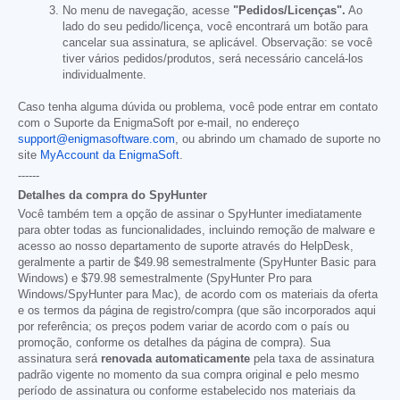
No menu de navegação, acesse
"Pedidos/Licenças".
Ao
lado do seu pedido/licença, você encontrará um botão para
cancelar sua assinatura, se aplicável. Observação: se você
tiver vários pedidos/produtos, será necessário cancelá-los
individualmente.
Caso tenha alguma dúvida ou problema, você pode entrar em contato
com o Suporte da EnigmaSoft por e-mail, no endereço
support@enigmasoftware.com
, ou abrindo um chamado de suporte no
site
MyAccount da EnigmaSoft
.
------
Detalhes da compra do SpyHunter
Você também tem a opção de assinar o SpyHunter imediatamente
para obter todas as funcionalidades, incluindo remoção de malware e
acesso ao nosso departamento de suporte através do HelpDesk,
geralmente a partir de
$49.98
semestralmente (SpyHunter Basic para
Windows) e
$79.98
semestralmente (SpyHunter Pro para
Windows/SpyHunter para Mac), de acordo com os materiais da oferta
e os termos da página de registro/compra (que são incorporados aqui
por referência; os preços podem variar de acordo com o país ou
promoção, conforme os detalhes da página de compra). Sua
assinatura será
renovada automaticamente
pela taxa de assinatura
padrão vigente no momento da sua compra original e pelo mesmo
período de assinatura ou conforme estabelecido nos materiais da