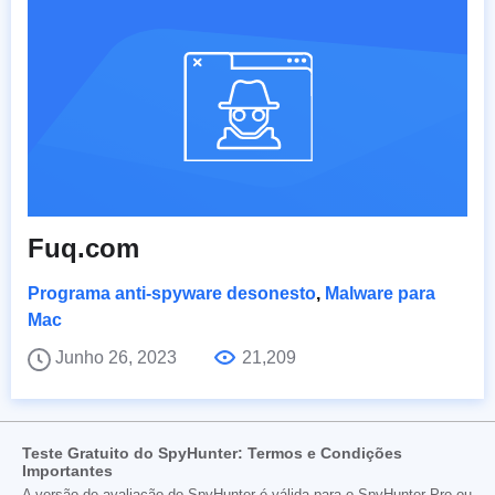
Fuq.com
Programa anti-spyware desonesto
,
Malware para
Mac
Junho 26, 2023
21,209
Teste Gratuito do SpyHunter: Termos e Condições
Importantes
A versão de avaliação do SpyHunter é válida para o SpyHunter Pro ou