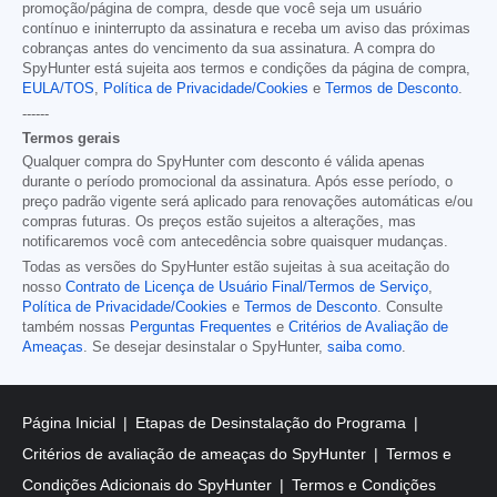
promoção/página de compra, desde que você seja um usuário
contínuo e ininterrupto da assinatura e receba um aviso das próximas
cobranças antes do vencimento da sua assinatura. A compra do
SpyHunter está sujeita aos termos e condições da página de compra,
EULA/TOS
,
Política de Privacidade/Cookies
e
Termos de Desconto
.
------
Termos gerais
Qualquer compra do SpyHunter com desconto é válida apenas
durante o período promocional da assinatura. Após esse período, o
preço padrão vigente será aplicado para renovações automáticas e/ou
compras futuras. Os preços estão sujeitos a alterações, mas
notificaremos você com antecedência sobre quaisquer mudanças.
Todas as versões do SpyHunter estão sujeitas à sua aceitação do
nosso
Contrato de Licença de Usuário Final/Termos de Serviço
,
Política de Privacidade/Cookies
e
Termos de Desconto
. Consulte
também nossas
Perguntas Frequentes
e
Critérios de Avaliação de
Ameaças
. Se desejar desinstalar o SpyHunter,
saiba como
.
Página Inicial
Etapas de Desinstalação do Programa
Critérios de avaliação de ameaças do SpyHunter
Termos e
Condições Adicionais do SpyHunter
Termos e Condições