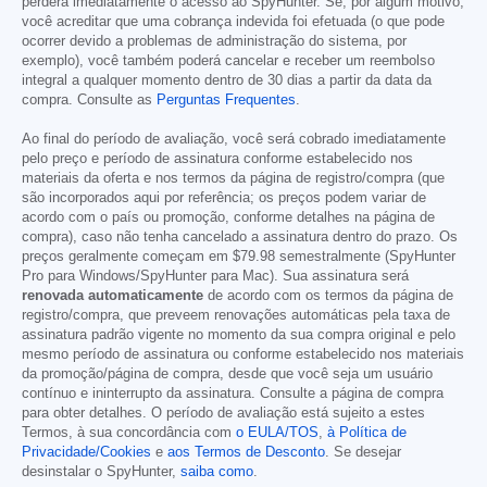
perderá imediatamente o acesso ao SpyHunter. Se, por algum motivo,
você acreditar que uma cobrança indevida foi efetuada (o que pode
ocorrer devido a problemas de administração do sistema, por
exemplo), você também poderá cancelar e receber um reembolso
integral a qualquer momento dentro de 30 dias a partir da data da
compra. Consulte as
Perguntas Frequentes
.
Ao final do período de avaliação, você será cobrado imediatamente
pelo preço e período de assinatura conforme estabelecido nos
materiais da oferta e nos termos da página de registro/compra (que
são incorporados aqui por referência; os preços podem variar de
acordo com o país ou promoção, conforme detalhes na página de
compra), caso não tenha cancelado a assinatura dentro do prazo. Os
preços geralmente começam em
$79.98
semestralmente (SpyHunter
Pro para Windows/SpyHunter para Mac). Sua assinatura será
renovada automaticamente
de acordo com os termos da página de
registro/compra, que preveem renovações automáticas pela taxa de
assinatura padrão vigente no momento da sua compra original e pelo
mesmo período de assinatura ou conforme estabelecido nos materiais
da promoção/página de compra, desde que você seja um usuário
contínuo e ininterrupto da assinatura. Consulte a página de compra
para obter detalhes. O período de avaliação está sujeito a estes
Termos, à sua concordância com
o EULA/TOS
,
à Política de
Privacidade/Cookies
e
aos Termos de Desconto
. Se desejar
desinstalar o SpyHunter,
saiba como
.