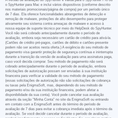
o SpyHunter para Mac e inclui vários dispositivos (conforme descrito
nos materiais promocionais/página de compra) por um período único
de 7 dias. Ela oferece funcionalidades abrangentes de detecção e
remoção de malware, proteções de alto desempenho para proteger
ativamente seu sistema contra ameaças de malware e acesso à
nossa equipe de suporte técnico por meio do HelpDesk do SpyHunter.
Você não será cobrado antecipadamente durante o período de
avaliação, embora seja necessário um cartão de crédito para ativá-la.
(Cartões de crédito pré-pagos, cartões de débito e cartões-presente
podem não ser aceitos nesta oferta.) A exigência do seu método de
pagamento visa garantir proteção de segurança contínua e ininterrupta
durante a transição da versão de avaliação para uma assinatura paga,
caso você decida comprar. Seu método de pagamento não será
cobrado antecipadamente durante o período de avaliação, embora
solicitações de autorização possam ser enviadas à sua instituição
financeira para verificar a validade do seu método de pagamento
(essas solicitações de autorização não são solicitações de cobrança
ou taxas pela EnigmaSoft, mas, dependendo do seu método de
pagamento e/ou da sua instituição financeira, podem afetar a
disponibilidade da sua conta). Você pode cancelar sua avaliação
através da seção "Minha Conta" no site da EnigmaSoft ou entrando
em contato com a EnigmaSoft antes do término do período de
avaliação de 7 dias para evitar a cobrança imediata após o término da
avaliação. Se você decidir cancelar durante o período de avaliação,