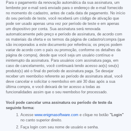
Para o pagamento da renovação automática da sua assinatura, um
lembrete por e-mail será enviado para o endereço de e-mail fornecido
no momento do cadastro, antes de cada data de pagamento. No início
do seu período de teste, você receberá um código de ativação que
pode ser usado apenas uma vez por período de teste e em apenas
um dispositivo por conta. Sua assinatura será renovada
automaticamente pelo preço e período de assinatura, de acordo com
os materiais da oferta e os termos da página de cadastro/compra (que
são incorporados a este documento por referência; os preços podem
variar de acordo com o país ou promoção, conforme os detalhes da
página de compra), desde que você seja um usuário contínuo e
ininterrupto da assinatura. Para usuários com assinatura paga, em
caso de cancelamento, você continuará tendo acesso ao(s) seu(s)
produto(s) até o final do período de assinatura paga. Se desejar
receber um reembolso referente ao período de assinatura atual, você
deve cancelar e solicitar o reembolso em até 30 dias após a sua
última compra, e você deixará de ter acesso a todas as
funcionalidades assim que o seu reembolso for processado.
Você pode cancelar uma assinatura ou período de teste da
seguinte forma:
Acesse
www.enigmasoftware.com
e clique no botão
"Login"
no canto superior direito.
Faça login com seu nome de usuário e senha.