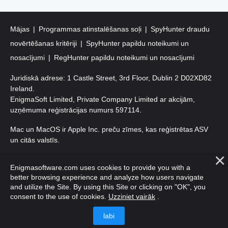
Mājas
Programmas atinstalēšanas soļi
SpyHunter draudu
novērtēšanas kritēriji
SpyHunter papildu noteikumi un
nosacījumi
RegHunter papildu noteikumi un nosacījumi
Juridiskā adrese: 1 Castle Street, 3rd Floor, Dublin 2 D02XD82
Ireland.
EnigmaSoft Limited, Private Company Limited ar akcijām,
uzņēmuma reģistrācijas numurs 597114.
Mac un MacOS ir Apple Inc. preču zīmes, kas reģistrētas ASV
un citās valstīs.
Autortiesības 2016-
2026
. EnigmaSoft Ltd. Visas tiesības
Enigmasoftware.com uses cookies to provide you with a
aizsargātas.
better browsing experience and analyze how users navigate
and utilize the Site. By using this Site or clicking on "OK", you
consent to the use of cookies.
Uzziniet vairāk
.