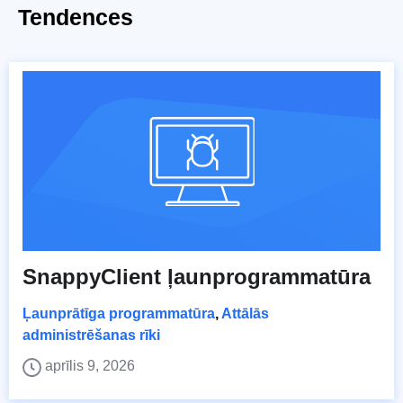
Tendences
SnappyClient ļaunprogrammatūra
Ļaunprātīga programmatūra
,
Attālās
administrēšanas rīki
aprīlis 9, 2026