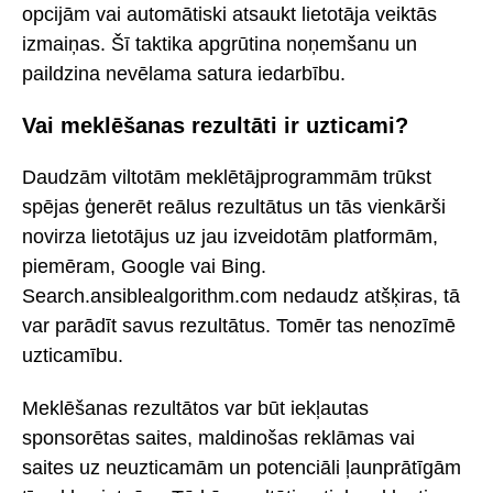
opcijām vai automātiski atsaukt lietotāja veiktās
izmaiņas. Šī taktika apgrūtina noņemšanu un
paildzina nevēlama satura iedarbību.
Vai meklēšanas rezultāti ir uzticami?
Daudzām viltotām meklētājprogrammām trūkst
spējas ģenerēt reālus rezultātus un tās vienkārši
novirza lietotājus uz jau izveidotām platformām,
piemēram, Google vai Bing.
Search.ansiblealgorithm.com nedaudz atšķiras, tā
var parādīt savus rezultātus. Tomēr tas nenozīmē
uzticamību.
Meklēšanas rezultātos var būt iekļautas
sponsorētas saites, maldinošas reklāmas vai
saites uz neuzticamām un potenciāli ļaunprātīgām