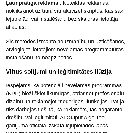
Ļaunprātīga reklāma
: Noteiktas reklāmas,
noklikšķinot uz tām, var aktivizēt skriptus, kas sāk
lejupielādi vai instalēšanu bez skaidras lietotāja
atļaujas.
Šīs metodes izmanto neuzmanību un uzticēšanos,
atvieglojot lietotājiem nevēlamas programmatūras
instalēšanu, to neapzinoties.
Viltus solījumi un leģitimitātes ilūzija
Iespējams, ka potenciāli nevēlamas programmas
(NPP) bieži šķiet likumīgas, atdarinot profesionālu
dizainu un reklamējot “noderīgas” funkcijas. Pat ja
rīks darbojas tieši tā, kā reklamēts, tas negarantē
drošību vai leģitimitāti. AI Output Algo Tool
gadījumā oficiāla izskata lejupielādes lapas