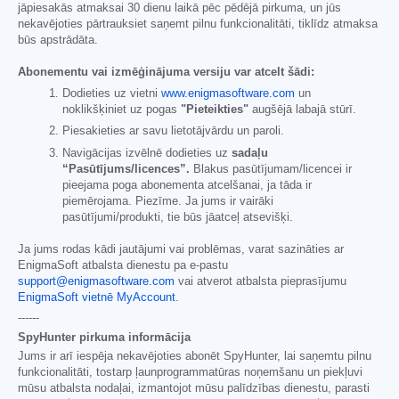
jāpiesakās atmaksai 30 dienu laikā pēc pēdējā pirkuma, un jūs
nekavējoties pārtrauksiet saņemt pilnu funkcionalitāti, tiklīdz atmaksa
būs apstrādāta.
Abonementu vai izmēģinājuma versiju var atcelt šādi:
Dodieties uz vietni
www.enigmasoftware.com
un
noklikšķiniet uz pogas
"Pieteikties"
augšējā labajā stūrī.
Piesakieties ar savu lietotājvārdu un paroli.
Navigācijas izvēlnē dodieties uz
sadaļu
“Pasūtījums/licences”.
Blakus pasūtījumam/licencei ir
pieejama poga abonementa atcelšanai, ja tāda ir
piemērojama. Piezīme. Ja jums ir vairāki
pasūtījumi/produkti, tie būs jāatceļ atsevišķi.
Ja jums rodas kādi jautājumi vai problēmas, varat sazināties ar
EnigmaSoft atbalsta dienestu pa e-pastu
support@enigmasoftware.com
vai atverot atbalsta pieprasījumu
EnigmaSoft vietnē MyAccount
.
------
SpyHunter pirkuma informācija
Jums ir arī iespēja nekavējoties abonēt SpyHunter, lai saņemtu pilnu
funkcionalitāti, tostarp ļaunprogrammatūras noņemšanu un piekļuvi
mūsu atbalsta nodaļai, izmantojot mūsu palīdzības dienestu, parasti