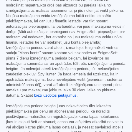
nodrošināt nepārtrauktu drošības aizsardzību pārejas laikā no
izmēģinājuma uz maksas abonementu, ja jūs nolemjat veikt pirkumu.
No jūsu maksājuma veida izmēģinājuma laikā netiks iekasēta
priekšapmaksa, lai gan jūsu finanšu iestādei var tikt nosūtīti
autorizācijas pieprasījumi, lai pārbaudītu, vai jūsu maksājuma veids ir
derīgs (šādi autorizācijas iesniegumi nav EnigmaSoft pieprasījumi par
maksām vai nodevām, bet atkarībā no jūsu maksājuma veida un/vai
finanšu iestādes tie var ietekmēt jūsu konta pieejamību).
Izmēģinājuma periodu varat atcelt, izmantojot EnigmaSoft vietnes
sadaļu “Mans konts” savam kontam vai sazinoties ar EnigmaSoft
pirms 7 dienu izmēģinājuma perioda beigām, lai izvairītos no
maksājuma saņemšanas un apstrādes tūlīt pēc izmēģinājuma perioda
beigām. Ja nolemjat atcelt izmēģinājuma periodu, jūs nekavējoties
zaudēsiet piekļuvi SpyHunter. Ja kāda iemesla dēļ uzskatāt, ka ir
apstrādāts maksājums, kuru nevēlējāties veikt (piemēram, sistēmas
administrēšanas dēļ), varat arī atcelt izmēģinājumu un saņemt pilnu
atmaksu par maksājumu jebkurā laikā 30 dienu laikā no pirkuma
datuma. Skatiet
bieži uzdotos jautājumus
.
Izmēģinājuma perioda beigās jums nekavējoties tiks iekasēta
priekšapmaksa par cenu un abonēšanas periodu, kā norādīts
piedāvājuma materiālos un reģistrācijas/pirkuma lapas noteikumos
(kas ir iekļauti šeit ar atsauci; cenas var atšķirties atkarībā no valsts
vai akcijas katras pirkuma lapas detaļās), ja neesat savlaicīgi atcēlis