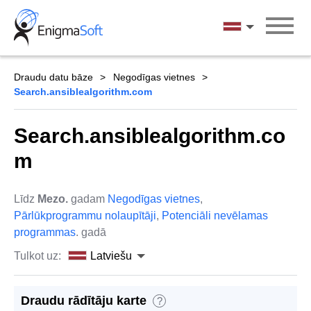
Skip
to
Latviešu
content
Draudu datu bāze
Negodīgas vietnes
Search.ansiblealgorithm.com
Search.ansiblealgorithm.co
m
Līdz
Mezo.
gadam
Negodīgas vietnes
,
Pārlūkprogrammu nolaupītāji
,
Potenciāli nevēlamas
programmas
. gadā
Tulkot uz:
Latviešu
Draudu rādītāju karte
?