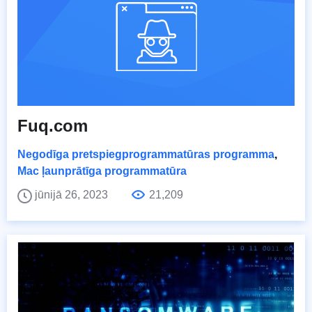
Fuq.com
Negodīga pretspiegprogrammatūras programma
,
Mac ļaunprātīga programmatūra
jūnijā 26, 2023
21,209