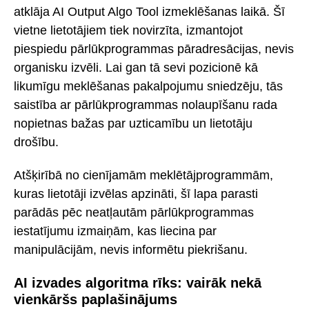
atklāja AI Output Algo Tool izmeklēšanas laikā. Šī
vietne lietotājiem tiek novirzīta, izmantojot
piespiedu pārlūkprogrammas pāradresācijas, nevis
organisku izvēli. Lai gan tā sevi pozicionē kā
likumīgu meklēšanas pakalpojumu sniedzēju, tās
saistība ar pārlūkprogrammas nolaupīšanu rada
nopietnas bažas par uzticamību un lietotāju
drošību.
Atšķirībā no cienījamām meklētājprogrammām,
kuras lietotāji izvēlas apzināti, šī lapa parasti
parādās pēc neatļautām pārlūkprogrammas
iestatījumu izmaiņām, kas liecina par
manipulācijām, nevis informētu piekrišanu.
AI izvades algoritma rīks: vairāk nekā
vienkāršs paplašinājums