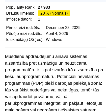
Popularity Rank:
27,983
Draudu līmenis:
20 % (Normāls)
Inficētie datori:
1
Pirmo reizi redzēts:
December 23, 2025
Pēdējo reizi redzēts:
April 4, 2026
Ietekmētā(s) OS(-es):
Windows
Mūsdienu apdraudējumu ainavā sistēmas
aizsardzība pret uzmācīgu un neuzticamu
programmatūru ir tikpat svarīga kā aizsardzība pret
tiešu ļaunprogrammatūru. Potenciāli nevēlamas
programmas (PUP) bieži darbojas pelēkajā zonā:
tās var šķist noderīgas vai nekaitīgas, tomēr tās
var apdraudēt privātumu, vājināt
pārlūkprogrammas integritāti un pakļaut lietotājus
maldinošam vai nedrošam tiešsaistes saturam.