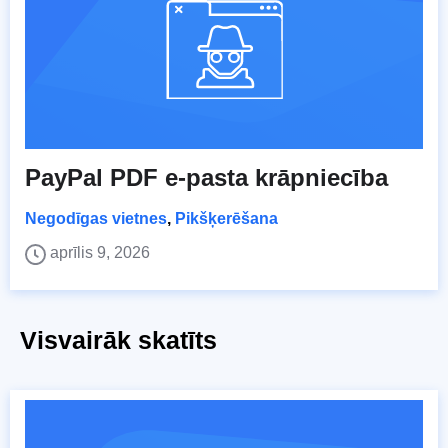
PayPal PDF e-pasta krāpniecība
Negodīgas vietnes
,
Pikšķerēšana
aprīlis 9, 2026
Visvairāk skatīts