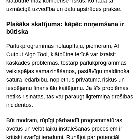
klātbūtne maz kompensē riskus, ko rada tā
uzmācīgā uzvedība un datu apstrādes prakse.
Plašāks skatījums: kāpēc noņemšana ir
būtiska
Pārlūkprogrammas nolaupītāju, piemēram, AI
Output Algo Tool, klātbūtne ierīcē var izraisīt
kaskādes problēmas, tostarp pārlūkprogrammas
veiktspējas samazināšanos, pastāvīgu maldinoša
satura iedarbību, nopietnus privātuma riskus un
iespējamu finansiālu kaitējumu. Ja šīs problēmas
netiks risinātas, tās var pāraugt ilgtermiņa drošības
incidentos.
Būt modram, rūpīgi pārbaudīt programmatūras
avotus un veltīt laiku instalēšanas procesiem ir
kritiski svarīgi ieradumi. Runājot par potenciāli