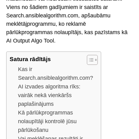
Viens no šādiem gadījumiem ir saistīts ar
Search.ansiblealgorithm.com, apšaubāmu
meklētājprogrammu, ko reklamē
pārlūkprogrammas nolaupītājs, kas pazīstams kā
AI Output Algo Tool.
Satura rādītājs
Kas ir
Search.ansiblealgorithm.com?
AI izvades algoritma rīks:
vairāk nekā vienkāršs
paplašinājums
Kā pārlūkprogrammas
nolaupītāji kontrolē jūsu
pārlūkošanu
Vai meklēšanas rezultāti ir