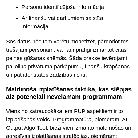
Personu identificējoša informācija
Ar finanšu vai darījumiem saistīta
informācija
Šos datus pēc tam varētu monetizēt, pārdodot tos
trešajām personām, vai ļaunprātīgi izmantot citās
peļņas gūšanas shēmās. Šāda prakse ievērojami
palielina privātuma pārkāpumu, finanšu krāpšanas
un pat identitātes zādzības risku.
Maldinoša izplatīšanas taktika, kas slēpjas
aiz potenciāli nevēlamām programmām
Viens no satraucošākajiem PUP aspektiem ir to
izplatīšanās veids. Programmatūra, piemēram, AI
Output Algo Tool, bieži vien izmanto maldinošas un
agresīvas izplatīšanas stratēģijas, piemēram: