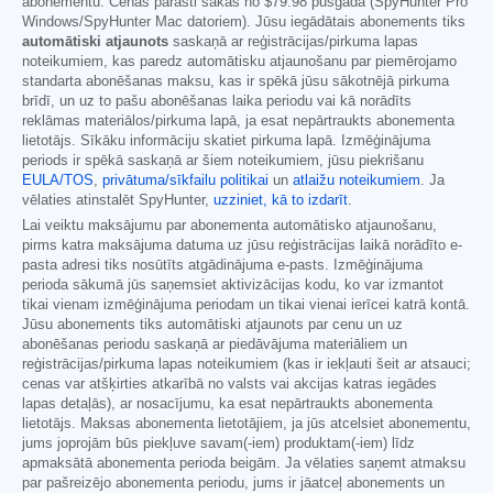
abonementu. Cenas parasti sākas no
$79.98
pusgadā (SpyHunter Pro
Windows/SpyHunter Mac datoriem). Jūsu iegādātais abonements tiks
automātiski atjaunots
saskaņā ar reģistrācijas/pirkuma lapas
noteikumiem, kas paredz automātisku atjaunošanu par piemērojamo
standarta abonēšanas maksu, kas ir spēkā jūsu sākotnējā pirkuma
brīdī, un uz to pašu abonēšanas laika periodu vai kā norādīts
reklāmas materiālos/pirkuma lapā, ja esat nepārtraukts abonementa
lietotājs. Sīkāku informāciju skatiet pirkuma lapā. Izmēģinājuma
periods ir spēkā saskaņā ar šiem noteikumiem, jūsu piekrišanu
EULA/TOS
,
privātuma/sīkfailu politikai
un
atlaižu noteikumiem
. Ja
vēlaties atinstalēt SpyHunter,
uzziniet, kā to izdarīt
.
Lai veiktu maksājumu par abonementa automātisko atjaunošanu,
pirms katra maksājuma datuma uz jūsu reģistrācijas laikā norādīto e-
pasta adresi tiks nosūtīts atgādinājuma e-pasts. Izmēģinājuma
perioda sākumā jūs saņemsiet aktivizācijas kodu, ko var izmantot
tikai vienam izmēģinājuma periodam un tikai vienai ierīcei katrā kontā.
Jūsu abonements tiks automātiski atjaunots par cenu un uz
abonēšanas periodu saskaņā ar piedāvājuma materiāliem un
reģistrācijas/pirkuma lapas noteikumiem (kas ir iekļauti šeit ar atsauci;
cenas var atšķirties atkarībā no valsts vai akcijas katras iegādes
lapas detaļās), ar nosacījumu, ka esat nepārtraukts abonementa
lietotājs. Maksas abonementa lietotājiem, ja jūs atcelsiet abonementu,
jums joprojām būs piekļuve savam(-iem) produktam(-iem) līdz
apmaksātā abonementa perioda beigām. Ja vēlaties saņemt atmaksu
par pašreizējo abonementa periodu, jums ir jāatceļ abonements un