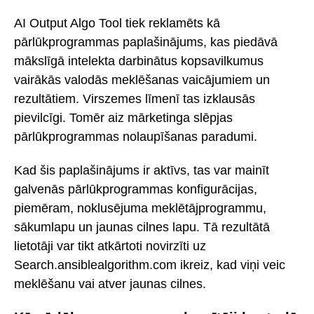
AI Output Algo Tool tiek reklamēts kā
pārlūkprogrammas paplašinājums, kas piedāvā
mākslīgā intelekta darbinātus kopsavilkumus
vairākās valodās meklēšanas vaicājumiem un
rezultātiem. Virszemes līmenī tas izklausās
pievilcīgi. Tomēr aiz mārketinga slēpjas
pārlūkprogrammas nolaupīšanas paradumi.
Kad šis paplašinājums ir aktīvs, tas var mainīt
galvenās pārlūkprogrammas konfigurācijas,
piemēram, noklusējuma meklētājprogrammu,
sākumlapu un jaunas cilnes lapu. Tā rezultātā
lietotāji var tikt atkārtoti novirzīti uz
Search.ansiblealgorithm.com ikreiz, kad viņi veic
meklēšanu vai atver jaunas cilnes.