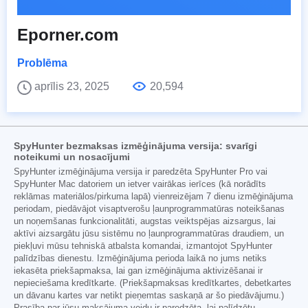
Eporner.com
Problēma
aprīlis 23, 2025
20,594
SpyHunter bezmaksas izmēģinājuma versija: svarīgi
noteikumi un nosacījumi
SpyHunter izmēģinājuma versija ir paredzēta SpyHunter Pro vai
SpyHunter Mac datoriem un ietver vairākas ierīces (kā norādīts
reklāmas materiālos/pirkuma lapā) vienreizējam 7 dienu izmēģinājuma
periodam, piedāvājot visaptverošu ļaunprogrammatūras noteikšanas
un noņemšanas funkcionalitāti, augstas veiktspējas aizsargus, lai
aktīvi aizsargātu jūsu sistēmu no ļaunprogrammatūras draudiem, un
piekļuvi mūsu tehniskā atbalsta komandai, izmantojot SpyHunter
palīdzības dienestu. Izmēģinājuma perioda laikā no jums netiks
iekasēta priekšapmaksa, lai gan izmēģinājuma aktivizēšanai ir
nepieciešama kredītkarte. (Priekšapmaksas kredītkartes, debetkartes
un dāvanu kartes var netikt pieņemtas saskaņā ar šo piedāvājumu.)
Prasība par jūsu maksājuma veidu ir paredzēta, lai palīdzētu