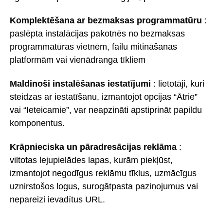
Komplektēšana ar bezmaksas programmatūru
:
paslēpta instalācijas pakotnēs no bezmaksas
programmatūras vietnēm, failu mitināšanas
platformām vai vienādranga tīkliem
Maldinoši instalēšanas iestatījumi
: lietotāji, kuri
steidzas ar iestatīšanu, izmantojot opcijas “Ātrie”
vai “Ieteicamie”, var neapzināti apstiprināt papildu
komponentus.
Krāpnieciska un pāradresācijas reklāma
:
viltotas lejupielādes lapas, kurām piekļūst,
izmantojot negodīgus reklāmu tīklus, uzmācīgus
uznirstošos logus, surogātpasta paziņojumus vai
nepareizi ievadītus URL.