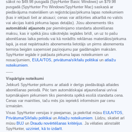
sākot no
$49.98
pusgadā (SpyHunter Basic Windows) un
$79.98
pusgadā (SpyHunter Pro Windows/SpyHunter Mac) saskaņā ar
piedāvājuma materiāliem un reģistrācijas/pirkuma lapas noteikumiem
(kas ir iekļauti šeit ar atsauci; cenas var atšķirties atkarībā no valsts
vai akcijas katrā pirkuma lapas detaļās). Jūsu abonements tiks
automātiski atjaunots
par piemērojamo standarta abonēšanas
maksu, kas ir spēkā jūsu sākotnējās iegādes brīdī, un uz to pašu
abonēšanas laika periodu vai kā norādīts reklāmas materiālos/pirkuma
lapā, ja esat nepārtraukts abonementa lietotājs un pirms abonementa
termiņa beigām saņemsiet paziņojumu par gaidāmajām maksām.
SpyHunter iegāde ir pakļauta pirkuma lapas noteikumiem un
nosacījumiem,
EULA/TOS
,
privātuma/sīkfailu politikai
un
atlaižu
noteikumiem
.
------
Vispārīgie noteikumi
Jebkurš SpyHunter pirkums ar atlaidi ir derīgs piedāvātajā atlaides
abonēšanas periodā. Pēc tam automātiskajai atjaunošanai un/vai
turpmākajiem pirkumiem tiks piemērota spēkā esošā standarta cena.
Cenas var mainīties, taču mēs jūs iepriekš informēsim par cenu
izmaiņām.
Visas SpyHunter versijas ir pieejamas, ja piekrītat mūsu
EULA/TOS
,
Privātuma/Sīkfailu politikai
un
Atlaižu noteikumiem
. Lūdzu, skatiet arī
mūsu
BUJ
un
Draudu novērtēšanas kritērijus
. Ja vēlaties atinstalēt
SpyHunter,
uzziniet, kā to izdarīt
.