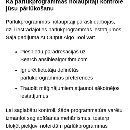
Kā pārlūkprogrammas nolaupītāji kontrolē
jūsu pārlūkošanu
Pārlūkprogrammas nolaupītāji parasti darbojas,
dziļi iestrādājoties pārlūkprogrammas iestatījumos.
Šajā gadījumā AI Output Algo Tool var:
Piespiedu pāradresācijas uz
Search.ansiblealgorithm.com
Ignorēt lietotāja definētās
pārlūkprogrammas preferences
Traucēt mēģinājumiem atjaunot sākotnējos
iestatījumus
Lai saglabātu kontroli, šāda programmatūra varētu
izmantot saglabāšanas mehānismus, tostarp
bloķēt piekļuvi noteiktām pārlūkprogrammas