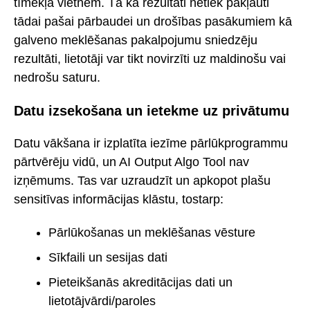
tīmekļa vietnēm. Tā kā rezultāti netiek pakļauti
tādai pašai pārbaudei un drošības pasākumiem kā
galveno meklēšanas pakalpojumu sniedzēju
rezultāti, lietotāji var tikt novirzīti uz maldinošu vai
nedrošu saturu.
Datu izsekošana un ietekme uz privātumu
Datu vākšana ir izplatīta iezīme pārlūkprogrammu
pārtvērēju vidū, un AI Output Algo Tool nav
izņēmums. Tas var uzraudzīt un apkopot plašu
sensitīvas informācijas klāstu, tostarp:
Pārlūkošanas un meklēšanas vēsture
Sīkfaili un sesijas dati
Pieteikšanās akreditācijas dati un
lietotājvārdi/paroles