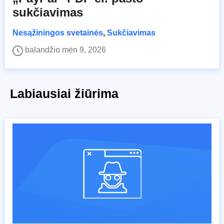
sukčiavimas
Nesąžiningos svetainės
,
Sukčiavimas
balandžio mėn 9, 2026
Labiausiai žiūrima