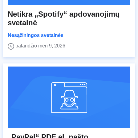
Netikra „Spotify“ apdovanojimų
svetainė
Nesąžiningos svetainės
balandžio mėn 9, 2026
„PayPal“ PDF el. pašto