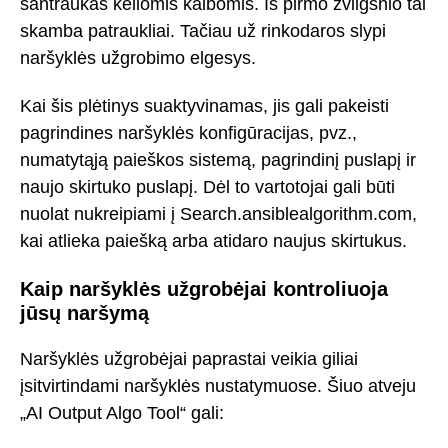
santraukas keliomis kalbomis. Iš pirmo žvilgsnio tai
skamba patraukliai. Tačiau už rinkodaros slypi
naršyklės užgrobimo elgesys.
Kai šis plėtinys suaktyvinamas, jis gali pakeisti
pagrindines naršyklės konfigūracijas, pvz.,
numatytąją paieškos sistemą, pagrindinį puslapį ir
naujo skirtuko puslapį. Dėl to vartotojai gali būti
nuolat nukreipiami į Search.ansiblealgorithm.com,
kai atlieka paiešką arba atidaro naujus skirtukus.
Kaip naršyklės užgrobėjai kontroliuoja
jūsų naršymą
Naršyklės užgrobėjai paprastai veikia giliai
įsitvirtindami naršyklės nustatymuose. Šiuo atveju
„AI Output Algo Tool“ gali: