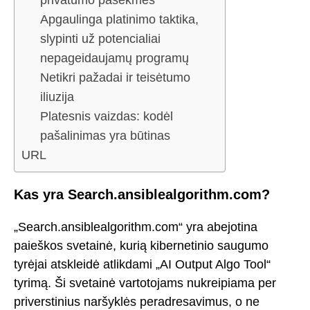
privatumo pasekmės
Apgaulinga platinimo taktika,
slypinti už potencialiai
nepageidaujamų programų
Netikri pažadai ir teisėtumo
iliuzija
Platesnis vaizdas: kodėl
pašalinimas yra būtinas
URL
Kas yra Search.ansiblealgorithm.com?
„Search.ansiblealgorithm.com“ yra abejotina
paieškos svetainė, kurią kibernetinio saugumo
tyrėjai atskleidė atlikdami „AI Output Algo Tool“
tyrimą. Ši svetainė vartotojams nukreipiama per
priverstinius naršyklės peradresavimus, o ne