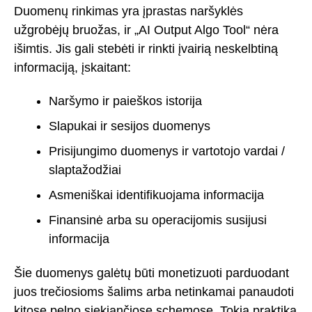
Duomenų rinkimas yra įprastas naršyklės
užgrobėjų bruožas, ir „AI Output Algo Tool“ nėra
išimtis. Jis gali stebėti ir rinkti įvairią neskelbtiną
informaciją, įskaitant:
Naršymo ir paieškos istorija
Slapukai ir sesijos duomenys
Prisijungimo duomenys ir vartotojo vardai /
slaptažodžiai
Asmeniškai identifikuojama informacija
Finansinė arba su operacijomis susijusi
informacija
Šie duomenys galėtų būti monetizuoti parduodant
juos trečiosioms šalims arba netinkamai panaudoti
kitose pelno siekiančiose schemose. Tokia praktika