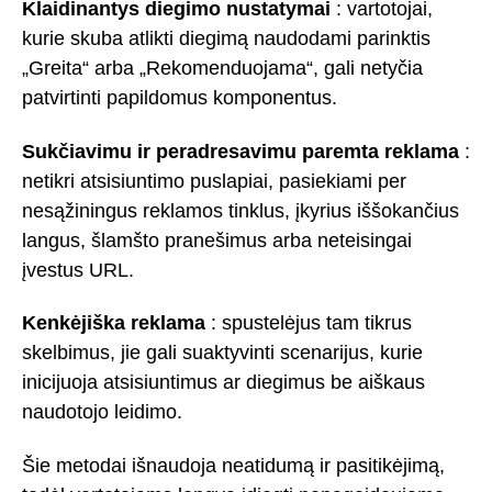
Klaidinantys diegimo nustatymai
: vartotojai,
kurie skuba atlikti diegimą naudodami parinktis
„Greita“ arba „Rekomenduojama“, gali netyčia
patvirtinti papildomus komponentus.
Sukčiavimu ir peradresavimu paremta reklama
:
netikri atsisiuntimo puslapiai, pasiekiami per
nesąžiningus reklamos tinklus, įkyrius iššokančius
langus, šlamšto pranešimus arba neteisingai
įvestus URL.
Kenkėjiška reklama
: spustelėjus tam tikrus
skelbimus, jie gali suaktyvinti scenarijus, kurie
inicijuoja atsisiuntimus ar diegimus be aiškaus
naudotojo leidimo.
Šie metodai išnaudoja neatidumą ir pasitikėjimą,