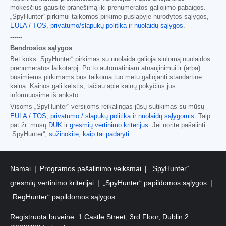
mokesčius gausite pranešimą iki prenumeratos galiojimo pabaigos.
„SpyHunter“ pirkimui taikomos pirkimo puslapyje nurodytos sąlygos,
EULA / TOS
,
privatumo/slapukų politika
ir
nuolaidų sąlygos
.
------
Bendrosios sąlygos
Bet koks „SpyHunter“ pirkimas su nuolaida galioja siūlomą nuolaidos
prenumeratos laikotarpį. Po to automatiniam atnaujinimui ir (arba)
būsimiems pirkimams bus taikoma tuo metu galiojanti standartinė
kaina. Kainos gali keistis, tačiau apie kainų pokyčius jus
informuosime iš anksto.
Visoms „SpyHunter“ versijoms reikalingas jūsų sutikimas su mūsų
EULA / TOS
,
privatumo / slapukų politika
ir
nuolaidų sąlygomis
. Taip
pat žr. mūsų
DUK
ir
grėsmių vertinimo kriterijus
. Jei norite pašalinti
„SpyHunter“,
sužinokite, kaip tai padaryti
.
Namai
Programos pašalinimo veiksmai
„SpyHunter“
grėsmių vertinimo kriterijai
„SpyHunter“ papildomos sąlygos
„RegHunter“ papildomos sąlygos
Registruota buveinė: 1 Castle Street, 3rd Floor, Dublin 2