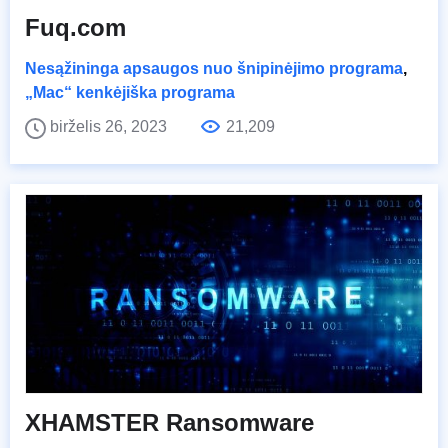
Fuq.com
Nesąžininga apsaugos nuo šnipinėjimo programa
,
„Mac“ kenkėjiška programa
birželis 26, 2023
21,209
XHAMSTER Ransomware