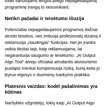
todėl vartotojams lengva įdiegti nepageidaujamą
programinę įrangą to nesuvokiant.
Netikri pažadai ir teisėtumo iliuzija
Potencialiai nepageidaujamos programos dažnai
atrodo teisėtos, nes imituoja profesionalų dizainą ir
reklamuoja „naudingas“ funkcijas. Net jei įrankis
veikia tiksliai taip, kaip reklamuojama, tai
negarantuoja saugumo ar teisėtumo. „AI Output
Algo Tool“ atveju oficialiai atrodantis atsisiuntimo
puslapis menkai kompensuoja riziką, kurią kelia jo
įkyrus elgesys ir duomenų tvarkymo praktika.
Platesnis vaizdas: kodėl pašalinimas yra
būtinas
Naršyklės užgrobėjų, tokių kaip „AI Output Algo