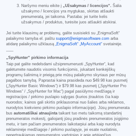
Naršymo meniu eikite į
„Užsakymas / licencijos“.
Šalia
užsakymo / licencijos yra mygtukas, skirtas atšaukti
prenumeratą, jei taikoma. Pastaba: jei turite kelis
užsakymus / produktus, turėsite juos atšaukti atskirai.
Jei turite klausimų ar problemų, galite susisiekti su „EnigmaSoft“
palaikymo tarnyba el. paštu
support@enigmasoftware.com
arba
atidarę palaikymo užklausą
„EnigmaSoft“ „MyAccount“
svetainėje.
------
„SpyHunter“ pirkimo informacija
Taip pat galite nedelsdami užsiprenumeruoti „SpyHunter“, kad
galėtumėte naudotis visomis funkcijomis, įskaitant kenkėjiškų
programų šalinimą ir prieigą prie mūsų palaikymo skyriaus per mūsų
pagalbos tarnybą. Paprastai kaina prasideda nuo
$49.98
kas pusmetį
(„SpyHunter Basic Windows“) ir
$79.98
kas pusmetį („SpyHunter Pro
Windows“ / „SpyHunter for Mac“) pagal pasiūlymo medžiagą ir
registracijos / pirkimo puslapio sąlygas (kurios įtrauktos čia kaip
nuorodos; kainos gali skirtis priklausomai nuo šalies arba reklamos,
nurodytos kiekvieno pirkimo puslapio informacijoje). Jūsų prenumerata
bus
automatiškai atnaujinta
taikant tuo metu taikomą standartinį
prenumeratos mokestį, galiojantį jūsų pradinės prenumeratos įsigijimo
metu, ir tam pačiam prenumeratos laikotarpiui arba kaip nurodyta
reklaminėje medžiagoje / pirkimo puslapyje, jei esate nuolatinis,
nepertraukiamas prenumeratos vartotojas ir apie artėjančius