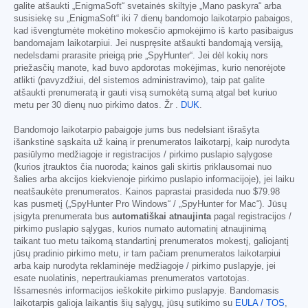
galite atšaukti „EnigmaSoft“ svetainės skiltyje „Mano paskyra“ arba
susisiekę su „EnigmaSoft“ iki 7 dienų bandomojo laikotarpio pabaigos,
kad išvengtumėte mokėtino mokesčio apmokėjimo iš karto pasibaigus
bandomajam laikotarpiui. Jei nuspręsite atšaukti bandomąją versiją,
nedelsdami prarasite prieigą prie „SpyHunter“. Jei dėl kokių nors
priežasčių manote, kad buvo apdorotas mokėjimas, kurio nenorėjote
atlikti (pavyzdžiui, dėl sistemos administravimo), taip pat galite
atšaukti prenumeratą ir gauti visą sumokėtą sumą atgal bet kuriuo
metu per 30 dienų nuo pirkimo datos. Žr .
DUK
.
Bandomojo laikotarpio pabaigoje jums bus nedelsiant išrašyta
išankstinė sąskaita už kainą ir prenumeratos laikotarpį, kaip nurodyta
pasiūlymo medžiagoje ir registracijos / pirkimo puslapio sąlygose
(kurios įtrauktos čia nuoroda; kainos gali skirtis priklausomai nuo
šalies arba akcijos kiekvienoje pirkimo puslapio informacijoje), jei laiku
neatšaukėte prenumeratos. Kainos paprastai prasideda nuo
$79.98
kas pusmetį („SpyHunter Pro Windows“ / „SpyHunter for Mac“). Jūsų
įsigyta prenumerata bus
automatiškai atnaujinta
pagal registracijos /
pirkimo puslapio sąlygas, kurios numato automatinį atnaujinimą
taikant tuo metu taikomą standartinį prenumeratos mokestį, galiojantį
jūsų pradinio pirkimo metu, ir tam pačiam prenumeratos laikotarpiui
arba kaip nurodyta reklaminėje medžiagoje / pirkimo puslapyje, jei
esate nuolatinis, nepertraukiamas prenumeratos vartotojas.
Išsamesnės informacijos ieškokite pirkimo puslapyje. Bandomasis
laikotarpis galioja laikantis šių sąlygų, jūsų sutikimo su
EULA / TOS
,