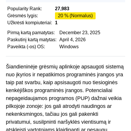
Popularity Rank:
27,983
Grėsmės lygis:
20 % (Normalus)
Užkrėsti kompiuteriai:
1
Pirmą kartą pamatytas:
December 23, 2025
Paskutinį kartą matytas:
April 4, 2026
Paveikta (-os) OS:
Windows
Šiandieninėje grėsmių aplinkoje apsaugoti sistemą
nuo įkyrios ir nepatikimos programinės įrangos yra
taip pat svarbu, kaip apsisaugoti nuo tiesioginės
kenkėjiškos programinės įrangos. Potencialiai
nepageidaujamos programos (PUP) dažnai veikia
pilkojoje zonoje: jos gali atrodyti naudingos ar
nekenksmingos, tačiau jos gali pakenkti
privatumui, susilpninti naršyklės vientisumą ir
atskleisti vartotojams klaidinantį ar nesaugų