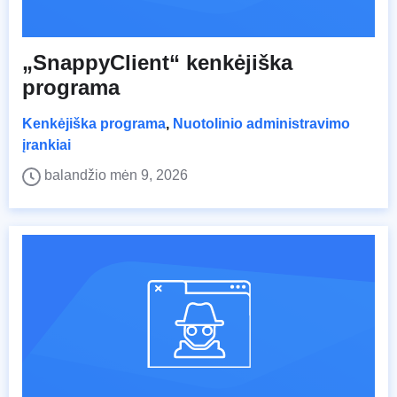
„SnappyClient“ kenkėjiška
programa
Kenkėjiška programa
,
Nuotolinio administravimo
įrankiai
balandžio mėn 9, 2026