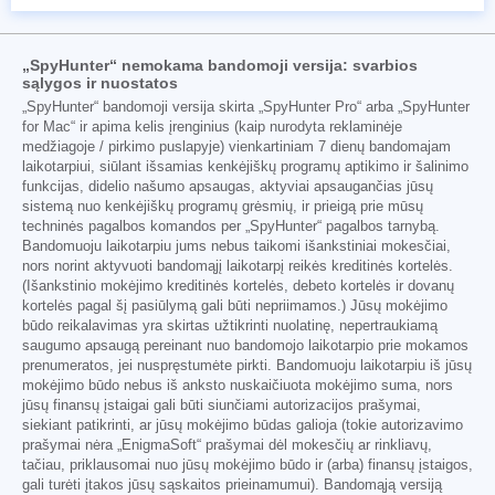
„SpyHunter“ nemokama bandomoji versija: svarbios
sąlygos ir nuostatos
„SpyHunter“ bandomoji versija skirta „SpyHunter Pro“ arba „SpyHunter
for Mac“ ir apima kelis įrenginius (kaip nurodyta reklaminėje
medžiagoje / pirkimo puslapyje) vienkartiniam 7 dienų bandomajam
laikotarpiui, siūlant išsamias kenkėjiškų programų aptikimo ir šalinimo
funkcijas, didelio našumo apsaugas, aktyviai apsaugančias jūsų
sistemą nuo kenkėjiškų programų grėsmių, ir prieigą prie mūsų
techninės pagalbos komandos per „SpyHunter“ pagalbos tarnybą.
Bandomuoju laikotarpiu jums nebus taikomi išankstiniai mokesčiai,
nors norint aktyvuoti bandomąjį laikotarpį reikės kreditinės kortelės.
(Išankstinio mokėjimo kreditinės kortelės, debeto kortelės ir dovanų
kortelės pagal šį pasiūlymą gali būti nepriimamos.) Jūsų mokėjimo
būdo reikalavimas yra skirtas užtikrinti nuolatinę, nepertraukiamą
saugumo apsaugą pereinant nuo bandomojo laikotarpio prie mokamos
prenumeratos, jei nuspręstumėte pirkti. Bandomuoju laikotarpiu iš jūsų
mokėjimo būdo nebus iš anksto nuskaičiuota mokėjimo suma, nors
jūsų finansų įstaigai gali būti siunčiami autorizacijos prašymai,
siekiant patikrinti, ar jūsų mokėjimo būdas galioja (tokie autorizavimo
prašymai nėra „EnigmaSoft“ prašymai dėl mokesčių ar rinkliavų,
tačiau, priklausomai nuo jūsų mokėjimo būdo ir (arba) finansų įstaigos,
gali turėti įtakos jūsų sąskaitos prieinamumui). Bandomąją versiją