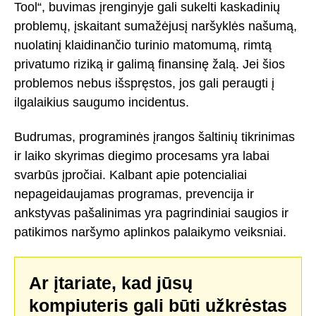
Tool“, buvimas įrenginyje gali sukelti kaskadinių
problemų, įskaitant sumažėjusį naršyklės našumą,
nuolatinį klaidinančio turinio matomumą, rimtą
privatumo riziką ir galimą finansinę žalą. Jei šios
problemos nebus išspręstos, jos gali peraugti į
ilgalaikius saugumo incidentus.
Budrumas, programinės įrangos šaltinių tikrinimas
ir laiko skyrimas diegimo procesams yra labai
svarbūs įpročiai. Kalbant apie potencialiai
nepageidaujamas programas, prevencija ir
ankstyvas pašalinimas yra pagrindiniai saugios ir
patikimos naršymo aplinkos palaikymo veiksniai.
Ar įtariate, kad jūsų
kompiuteris gali būti užkrėstas