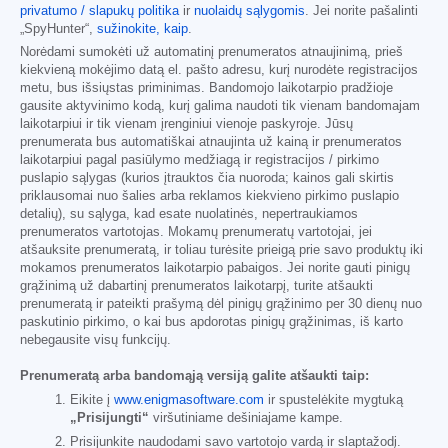
privatumo / slapukų politika
ir
nuolaidų sąlygomis
. Jei norite pašalinti
„SpyHunter“,
sužinokite, kaip
.
Norėdami sumokėti už automatinį prenumeratos atnaujinimą, prieš
kiekvieną mokėjimo datą el. pašto adresu, kurį nurodėte registracijos
metu, bus išsiųstas priminimas. Bandomojo laikotarpio pradžioje
gausite aktyvinimo kodą, kurį galima naudoti tik vienam bandomajam
laikotarpiui ir tik vienam įrenginiui vienoje paskyroje. Jūsų
prenumerata bus automatiškai atnaujinta už kainą ir prenumeratos
laikotarpiui pagal pasiūlymo medžiagą ir registracijos / pirkimo
puslapio sąlygas (kurios įtrauktos čia nuoroda; kainos gali skirtis
priklausomai nuo šalies arba reklamos kiekvieno pirkimo puslapio
detalių), su sąlyga, kad esate nuolatinės, nepertraukiamos
prenumeratos vartotojas. Mokamų prenumeratų vartotojai, jei
atšauksite prenumeratą, ir toliau turėsite prieigą prie savo produktų iki
mokamos prenumeratos laikotarpio pabaigos. Jei norite gauti pinigų
grąžinimą už dabartinį prenumeratos laikotarpį, turite atšaukti
prenumeratą ir pateikti prašymą dėl pinigų grąžinimo per 30 dienų nuo
paskutinio pirkimo, o kai bus apdorotas pinigų grąžinimas, iš karto
nebegausite visų funkcijų.
Prenumeratą arba bandomąją versiją galite atšaukti taip:
Eikite į
www.enigmasoftware.com
ir spustelėkite mygtuką
„Prisijungti“
viršutiniame dešiniajame kampe.
Prisijunkite naudodami savo vartotojo vardą ir slaptažodį.