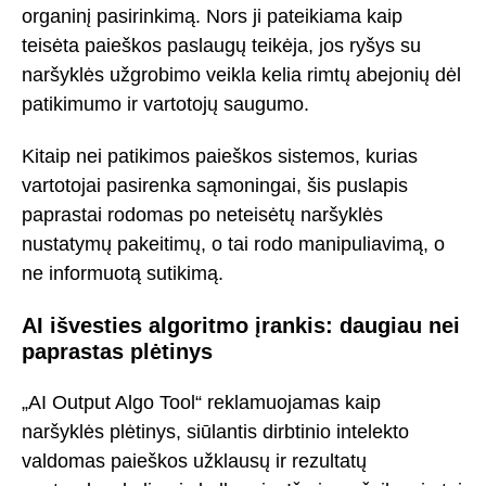
organinį pasirinkimą. Nors ji pateikiama kaip
teisėta paieškos paslaugų teikėja, jos ryšys su
naršyklės užgrobimo veikla kelia rimtų abejonių dėl
patikimumo ir vartotojų saugumo.
Kitaip nei patikimos paieškos sistemos, kurias
vartotojai pasirenka sąmoningai, šis puslapis
paprastai rodomas po neteisėtų naršyklės
nustatymų pakeitimų, o tai rodo manipuliavimą, o
ne informuotą sutikimą.
AI išvesties algoritmo įrankis: daugiau nei
paprastas plėtinys
„AI Output Algo Tool“ reklamuojamas kaip
naršyklės plėtinys, siūlantis dirbtinio intelekto
valdomas paieškos užklausų ir rezultatų