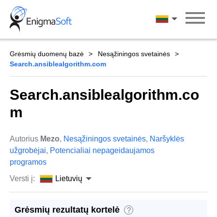
Skip
to
Lietuvių
content
Grėsmių duomenų bazė
Nesąžiningos svetainės
Search.ansiblealgorithm.com
Search.ansiblealgorithm.co
m
Autorius
Mezo
,
Nesąžiningos svetainės
,
Naršyklės
užgrobėjai
,
Potencialiai nepageidaujamos
programos
Versti į:
Lietuvių
Grėsmių rezultatų kortelė
?