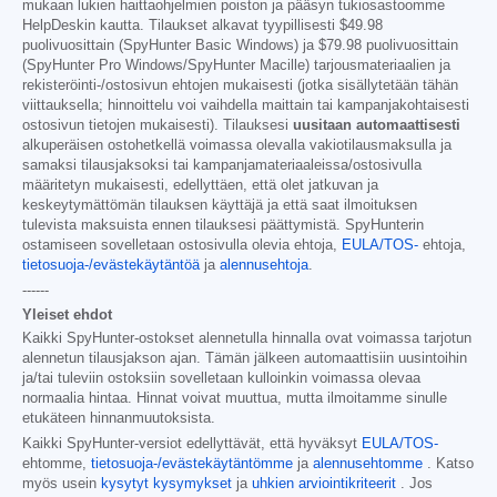
mukaan lukien haittaohjelmien poiston ja pääsyn tukiosastoomme
HelpDeskin kautta. Tilaukset alkavat tyypillisesti
$49.98
puolivuosittain (SpyHunter Basic Windows) ja
$79.98
puolivuosittain
(SpyHunter Pro Windows/SpyHunter Macille) tarjousmateriaalien ja
rekisteröinti-/ostosivun ehtojen mukaisesti (jotka sisällytetään tähän
viittauksella; hinnoittelu voi vaihdella maittain tai kampanjakohtaisesti
ostosivun tietojen mukaisesti). Tilauksesi
uusitaan automaattisesti
alkuperäisen ostohetkellä voimassa olevalla vakiotilausmaksulla ja
samaksi tilausjaksoksi tai kampanjamateriaaleissa/ostosivulla
määritetyn mukaisesti, edellyttäen, että olet jatkuvan ja
keskeytymättömän tilauksen käyttäjä ja että saat ilmoituksen
tulevista maksuista ennen tilauksesi päättymistä. SpyHunterin
ostamiseen sovelletaan ostosivulla olevia ehtoja,
EULA/TOS-
ehtoja,
tietosuoja-/evästekäytäntöä
ja
alennusehtoja
.
------
Yleiset ehdot
Kaikki SpyHunter-ostokset alennetulla hinnalla ovat voimassa tarjotun
alennetun tilausjakson ajan. Tämän jälkeen automaattisiin uusintoihin
ja/tai tuleviin ostoksiin sovelletaan kulloinkin voimassa olevaa
normaalia hintaa. Hinnat voivat muuttua, mutta ilmoitamme sinulle
etukäteen hinnanmuutoksista.
Kaikki SpyHunter-versiot edellyttävät, että hyväksyt
EULA/TOS-
ehtomme,
tietosuoja-/evästekäytäntömme
ja
alennusehtomme
. Katso
myös usein
kysytyt kysymykset
ja
uhkien arviointikriteerit
. Jos