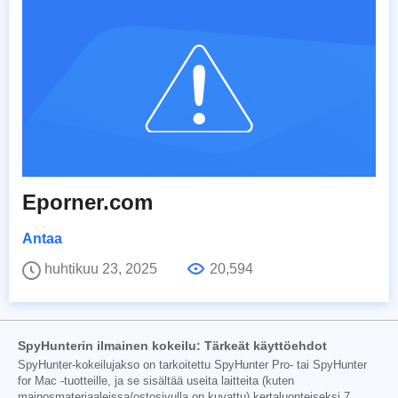
Eporner.com
Antaa
huhtikuu 23, 2025
20,594
SpyHunterin ilmainen kokeilu: Tärkeät käyttöehdot
SpyHunter-kokeilujakso on tarkoitettu SpyHunter Pro- tai SpyHunter
for Mac -tuotteille, ja se sisältää useita laitteita (kuten
mainosmateriaaleissa/ostosivulla on kuvattu) kertaluonteiseksi 7