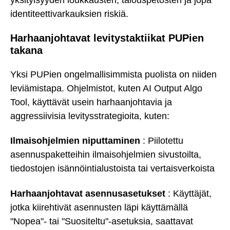
identiteettivarkauksien riskiä.
Harhaanjohtavat levitystaktiikat PUPien
takana
Yksi PUPien ongelmallisimmista puolista on niiden
leviämistapa. Ohjelmistot, kuten AI Output Algo
Tool, käyttävät usein harhaanjohtavia ja
aggressiivisia levitysstrategioita, kuten:
Ilmaisohjelmien niputtaminen
: Piilotettu
asennuspaketteihin ilmaisohjelmien sivustoilta,
tiedostojen isännöintialustoista tai vertaisverkoista
Harhaanjohtavat asennusasetukset
: Käyttäjät,
jotka kiirehtivät asennusten läpi käyttämällä
"Nopea"- tai "Suositeltu"-asetuksia, saattavat