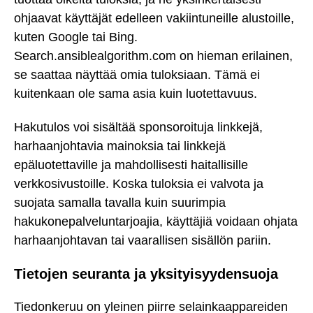
ohjaavat käyttäjät edelleen vakiintuneille alustoille,
kuten Google tai Bing.
Search.ansiblealgorithm.com on hieman erilainen,
se saattaa näyttää omia tuloksiaan. Tämä ei
kuitenkaan ole sama asia kuin luotettavuus.
Hakutulos voi sisältää sponsoroituja linkkejä,
harhaanjohtavia mainoksia tai linkkejä
epäluotettaville ja mahdollisesti haitallisille
verkkosivustoille. Koska tuloksia ei valvota ja
suojata samalla tavalla kuin suurimpia
hakukonepalveluntarjoajia, käyttäjiä voidaan ohjata
harhaanjohtavan tai vaarallisen sisällön pariin.
Tietojen seuranta ja yksityisyydensuoja
Tiedonkeruu on yleinen piirre selainkaappareiden