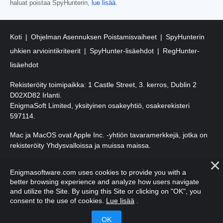
haluat poistaa SpyHunterin,
lue lisää
.
Koti
Ohjelman Asennuksen Poistamisvaiheet
SpyHunterin
uhkien arviointikriteerit
SpyHunter-lisäehdot
RegHunter-
lisäehdot
Rekisteröity toimipaikka: 1 Castle Street, 3. kerros, Dublin 2
D02XD82 Irlanti.
EnigmaSoft Limited, yksityinen osakeyhtiö, osakerekisteri
597114.
Mac ja MacOS ovat Apple Inc. -yhtiön tavaramerkkejä, jotka on
rekisteröity Yhdysvalloissa ja muissa maissa.
Tekijänoikeudet 2016-
2026
. EnigmaSoft Ltd. Kaikki oikeudet
Enigmasoftware.com uses cookies to provide you with a
pidätetään.
better browsing experience and analyze how users navigate
and utilize the Site. By using this Site or clicking on "OK", you
consent to the use of cookies.
Lue lisää
.