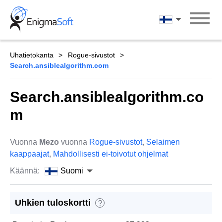
Skip
to
Suomi
content
Uhatietokanta
Rogue-sivustot
Search.ansiblealgorithm.com
Search.ansiblealgorithm.co
m
Vuonna
Mezo
vuonna
Rogue-sivustot
,
Selaimen
kaappaajat
,
Mahdollisesti ei-toivotut ohjelmat
Käännä:
Suomi
Uhkien tuloskortti
?