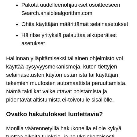
Pakota uudelleenohjaukset osoitteeseen
Search.ansiblealgorithm.com
Ohita käyttäjän määrittämät selainasetukset
Häiritse yrityksiä palauttaa alkuperäiset
asetukset
Hallinnan ylläpitämiseksi tällainen ohjelmisto voi
käyttää pysyvyysmekanismeja, kuten tiettyjen
selainasetusten käytön estämistä tai käyttäjän
tekemien muutosten automaattista peruuttamista.
Nämä taktiikat vaikeuttavat poistamista ja
pidentävät altistumista ei-toivotulle sisällölle.
Ovatko hakutulokset luotettavia?
Monilla väärennetyillä hakukoneilla ei ole kykyä
tuottaa oikeita tuloksia, ja ne yksinkertaisesti