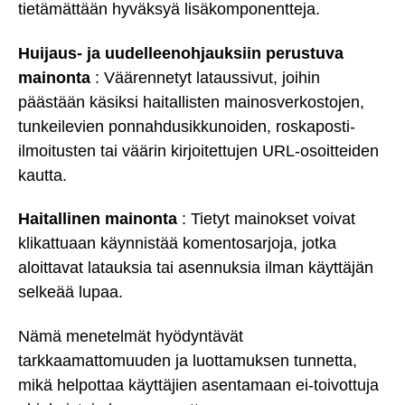
tietämättään hyväksyä lisäkomponentteja.
Huijaus- ja uudelleenohjauksiin perustuva
mainonta
: Väärennetyt lataussivut, joihin
päästään käsiksi haitallisten mainosverkostojen,
tunkeilevien ponnahdusikkunoiden, roskaposti-
ilmoitusten tai väärin kirjoitettujen URL-osoitteiden
kautta.
Haitallinen mainonta
: Tietyt mainokset voivat
klikattuaan käynnistää komentosarjoja, jotka
aloittavat latauksia tai asennuksia ilman käyttäjän
selkeää lupaa.
Nämä menetelmät hyödyntävät
tarkkaamattomuuden ja luottamuksen tunnetta,
mikä helpottaa käyttäjien asentamaan ei-toivottuja