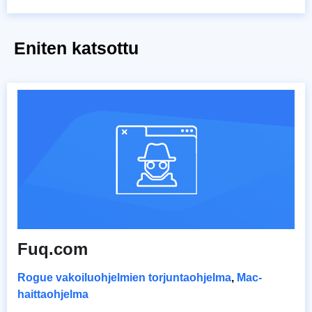
Eniten katsottu
Fuq.com
Rogue vakoiluohjelmien torjuntaohjelma
,
Mac-
haittaohjelma