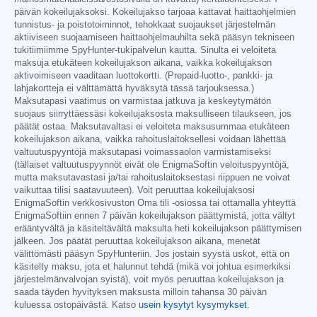
päivän kokeilujaksoksi. Kokeilujakso tarjoaa kattavat haittaohjelmien
tunnistus- ja poistotoiminnot, tehokkaat suojaukset järjestelmän
aktiiviseen suojaamiseen haittaohjelmauhilta sekä pääsyn tekniseen
tukitiimiimme SpyHunter-tukipalvelun kautta. Sinulta ei veloiteta
maksuja etukäteen kokeilujakson aikana, vaikka kokeilujakson
aktivoimiseen vaaditaan luottokortti. (Prepaid-luotto-, pankki- ja
lahjakortteja ei välttämättä hyväksytä tässä tarjouksessa.)
Maksutapasi vaatimus on varmistaa jatkuva ja keskeytymätön
suojaus siirryttäessäsi kokeilujaksosta maksulliseen tilaukseen, jos
päätät ostaa. Maksutavaltasi ei veloiteta maksusummaa etukäteen
kokeilujakson aikana, vaikka rahoituslaitoksellesi voidaan lähettää
valtuutuspyyntöjä maksutapasi voimassaolon varmistamiseksi
(tällaiset valtuutuspyynnöt eivät ole EnigmaSoftin veloituspyyntöjä,
mutta maksutavastasi ja/tai rahoituslaitoksestasi riippuen ne voivat
vaikuttaa tilisi saatavuuteen). Voit peruuttaa kokeilujaksosi
EnigmaSoftin verkkosivuston Oma tili -osiossa tai ottamalla yhteyttä
EnigmaSoftiin ennen 7 päivän kokeilujakson päättymistä, jotta vältyt
erääntyvältä ja käsiteltävältä maksulta heti kokeilujakson päättymisen
jälkeen. Jos päätät peruuttaa kokeilujakson aikana, menetät
välittömästi pääsyn SpyHunteriin. Jos jostain syystä uskot, että on
käsitelty maksu, jota et halunnut tehdä (mikä voi johtua esimerkiksi
järjestelmänvalvojan syistä), voit myös peruuttaa kokeilujakson ja
saada täyden hyvityksen maksusta milloin tahansa 30 päivän
kuluessa ostopäivästä. Katso
usein kysytyt kysymykset
.