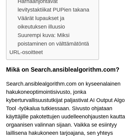
Harhaanjohtavat
levitystaktiikat PUPien takana
Väärät lupaukset ja
oikeutuksen illuusio
Suurempi kuva: Miksi
poistaminen on välttämätöntä
URL-osoitteet
Mikä on Search.ansiblealgorithm.com?
Search.ansiblealgorithm.com on kyseenalainen
hakukoneoptimointisivusto, jonka
kyberturvallisuustutkijat paljastivat AI Output Algo
Tool -työkalua tutkiessaan. Sivusto ohjataan
käyttäjille pakotettujen uudelleenohjausten kautta
orgaanisen valinnan sijaan. Vaikka se esiintyy
laillisena hakukoneen tarjoajana, sen yhteys