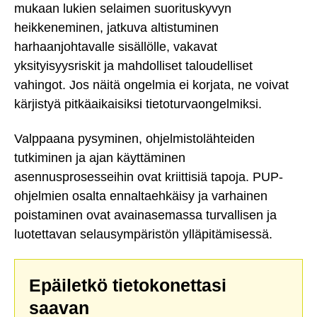
mukaan lukien selaimen suorituskyvyn
heikkeneminen, jatkuva altistuminen
harhaanjohtavalle sisällölle, vakavat
yksityisyysriskit ja mahdolliset taloudelliset
vahingot. Jos näitä ongelmia ei korjata, ne voivat
kärjistyä pitkäaikaisiksi tietoturvaongelmiksi.
Valppaana pysyminen, ohjelmistolähteiden
tutkiminen ja ajan käyttäminen
asennusprosesseihin ovat kriittisiä tapoja. PUP-
ohjelmien osalta ennaltaehkäisy ja varhainen
poistaminen ovat avainasemassa turvallisen ja
luotettavan selausympäristön ylläpitämisessä.
Epäiletkö tietokonettasi
saavan