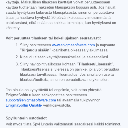
käyttäjä. Maksullisen tilauksen käyttäjät voivat peruuttaessaan
käyttää tuotteitaan maksetun tilausjakson loppuun asti. Jos haluat
saada hyvityksen kuluvasta tilausjaksosta, sinun on peruutettava
tilaus ja haettava hyvitystä 30 päivän kuluessa viimeisimmästä
ostoksestasi, etkä enää saa kaikkia toimintoja, kun hyvityksesi on
käsitelty.
Voit peruuttaa tilauksen tai kokeilujakson seuraavasti:
Siirry osoitteeseen
www.enigmasoftware.com
ja napsauta
"Kirjaudu sisään"
-painiketta oikeassa yläkulmassa.
Kirjaudu sisään käyttäjätunnuksellasi ja salasanallasi.
Siirry navigointivalikossa kohtaan
"Tilaukset/Lisenssit".
Tilauksesi/lisenssisi vieressä on painike, jolla voit peruuttaa
tilauksesi tarvittaessa. Huomautus: Jos sinulla on useita
tilauksia/tuotteita, sinun on peruutettava ne yksitellen.
Jos sinulla on kysyttävää tai ongelmia, voit ottaa yhteyttä
EnigmaSoftin tukeen sähköpostitse osoitteeseen
support@enigmasoftware.com
tai avaamalla tukipyynnön
EnigmaSoftin Omatili-
verkkosivustolla.
------
SpyHunterin ostotiedot
Voit myös tilata SpyHunterin välittömästi saadaksesi kaikki toiminnot,