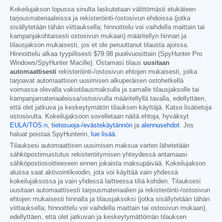
Kokeilujakson lopussa sinulta laskutetaan välittömästi etukäteen
tarjousmateriaaleissa ja rekisteröinti-/ostosivun ehdoissa (jotka
sisällytetään tähän viittauksella; hinnoittelu voi vaihdella maittain tai
kampanjakohtaisesti ostosivun mukaan) määritellyn hinnan ja
tilausjakson mukaisesti, jos et ole peruuttanut tilausta ajoissa.
Hinnoittelu alkaa tyypillisesti
$79.98
puolivuosittain (SpyHunter Pro
Windows/SpyHunter Macille). Ostamasi tilaus
uusitaan
automaattisesti
rekisteröinti-/ostosivun ehtojen mukaisesti, jotka
tarjoavat automaattisen uusimisen alkuperäisen ostohetkellä
voimassa olevalla vakiotilausmaksulla ja samalle tilausjaksolle tai
kampanjamateriaaleissa/ostosivulla määritellyllä tavalla, edellyttäen,
että olet jatkuva ja keskeytymätön tilauksen käyttäjä. Katso lisätietoja
ostosivulta. Kokeilujaksoon sovelletaan näitä ehtoja, hyväksyt
EULA/TOS:n
,
tietosuoja-/evästekäytännön
ja
alennusehdot
. Jos
haluat poistaa SpyHunterin,
lue lisää
.
Tilauksesi automaattisen uusimisen maksua varten lähetetään
sähköpostimuistutus rekisteröitymisen yhteydessä antamaasi
sähköpostiosoitteeseen ennen jokaista maksupäivää. Kokeilujakson
alussa saat aktivointikoodin, jota voi käyttää vain yhdessä
kokeilujaksossa ja vain yhdessä laitteessa tiliä kohden. Tilauksesi
uusitaan automaattisesti tarjousmateriaalien ja rekisteröinti-/ostosivun
ehtojen mukaisesti hinnalla ja tilausjaksoksi (jotka sisällytetään tähän
viittauksella; hinnoittelu voi vaihdella maittain tai ostosivun mukaan),
edellyttäen, että olet jatkuvan ja keskeytymättömän tilauksen