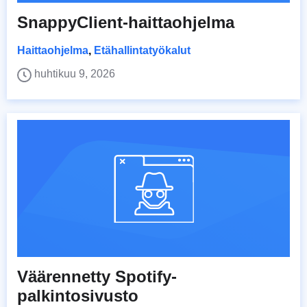
SnappyClient-haittaohjelma
Haittaohjelma
,
Etähallintatyökalut
huhtikuu 9, 2026
Väärennetty Spotify-
palkintosivusto