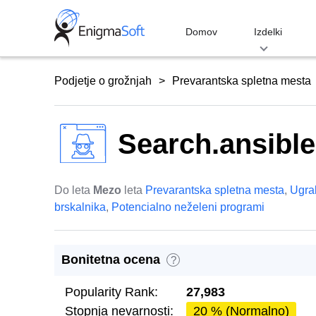
Skip
to
Domov
Izdelki
content
Podjetje o grožnjah
Prevarantska spletna mesta
Search.ansibl
Do leta
Mezo
leta
Prevarantska spletna mesta
,
Ugrab
brskalnika
,
Potencialno neželeni programi
Bonitetna ocena
?
Popularity Rank:
27,983
Stopnja nevarnosti:
20 % (Normalno)