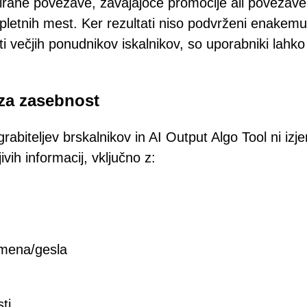
orirane povezave, zavajajoče promocije ali povezav
spletnih mest. Ker rezultati niso podvrženi enakemu
i večjih ponudnikov iskalnikov, so uporabniki lahko
 za zasebnost
rabiteljev brskalnikov in AI Output Algo Tool ni izj
vih informacij, vključno z:
imena/gesla
ti