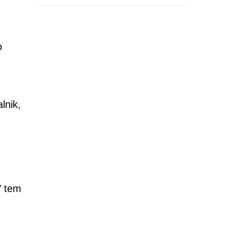
o
.
lnik,
V tem