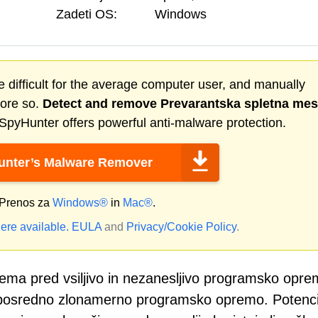
Zadeti OS:
Windows
 difficult for the average computer user, and manually
more so.
Detect and remove
Prevarantska spletna mes
SpyHunter offers powerful anti-malware protection.
nter’s Malware Remover
Prenos za
Windows®
in
Mac®
.
ere available.
EULA
and
Privacy/Cookie Policy
.
tema pred vsiljivo in nezanesljivo programsko opr
posredno zlonamerno programsko opremo. Potenci