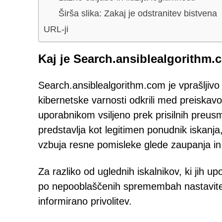
Širša slika: Zakaj je odstranitev bistvena
URL-ji
Kaj je Search.ansiblealgorithm
Search.ansiblealgorithm.com je vprašljivo 
kibernetske varnosti odkrili med preiskavo
uporabnikom vsiljeno prek prisilnih preus
predstavlja kot legitimen ponudnik iskanj
vzbuja resne pomisleke glede zaupanja in
Za razliko od uglednih iskalnikov, ki jih u
po nepooblaščenih spremembah nastavitev 
informirano privolitev.