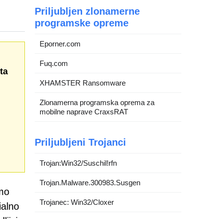
Priljubljen zlonamerne
programske opreme
Eporner.com
Fuq.com
ta
XHAMSTER Ransomware
Zlonamerna programska oprema za
mobilne naprave CraxsRAT
Priljubljeni Trojanci
Trojan:Win32/Suschil!rfn
Trojan.Malware.300983.Susgen
emo
Trojanec: Win32/Cloxer
alno