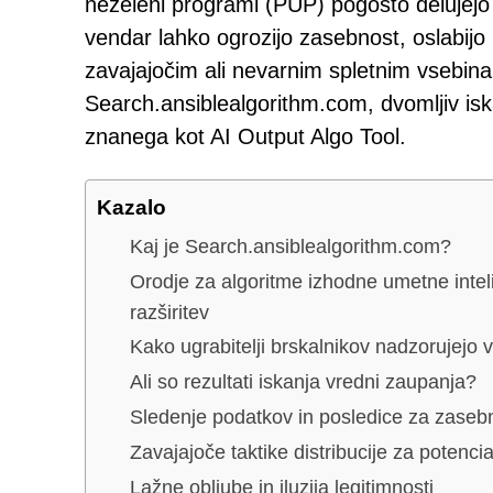
neželeni programi (PUP) pogosto delujejo v
vendar lahko ogrozijo zasebnost, oslabijo i
zavajajočim ali nevarnim spletnim vsebin
Search.ansiblealgorithm.com, dvomljiv iska
znanega kot AI Output Algo Tool.
Kazalo
Kaj je Search.ansiblealgorithm.com?
Orodje za algoritme izhodne umetne intel
razširitev
Kako ugrabitelji brskalnikov nadzorujejo 
Ali so rezultati iskanja vredni zaupanja?
Sledenje podatkov in posledice za zaseb
Zavajajoče taktike distribucije za potenc
Lažne obljube in iluzija legitimnosti