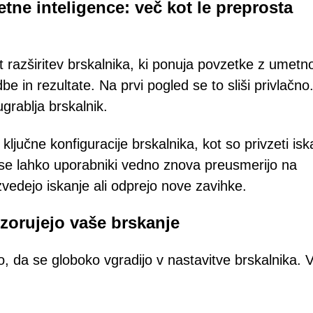
tne inteligence: več kot le preprosta
t razširitev brskalnika, ki ponuja povzetke z umetn
be in rezultate. Na prvi pogled se to sliši privlačno
grablja brskalnik.
ključne konfiguracije brskalnika, kot so privzeti iska
se lahko uporabniki vedno znova preusmerijo na
vedejo iskanje ali odprejo nove zavihke.
dzorujejo vaše brskanje
ko, da se globoko vgradijo v nastavitve brskalnika. 