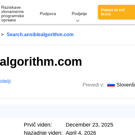
Raziskave
Popust za več
zlonamerne
Podpora
Podjetje
licenc
programske
opreme
Search.ansiblealgorithm.com
ealgorithm.com
itelji
Prevedi v:
Slovenš
Prvič viden:
December 23, 2025
Nazadnje viden:
April 4, 2026