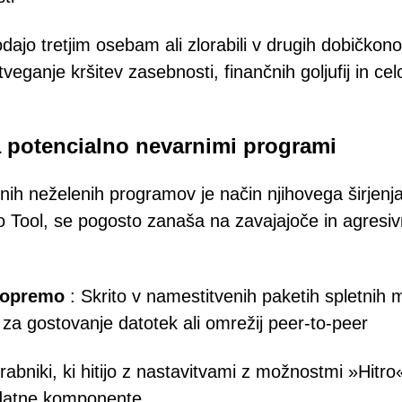
odajo tretjim osebam ali zlorabili v drugih dobičkon
ganje kršitev zasebnosti, finančnih goljufij in cel
za potencialno nevarnimi programi
tnih neželenih programov je način njihovega širjenja
 Tool, se pogosto zanaša na zavajajoče in agresi
 opremo
: Skrito v namestitvenih paketih spletnih 
a gostovanje datotek ali omrežij peer-to-peer
abniki, ki hitijo z nastavitvami z možnostmi »Hitro«
odatne komponente.