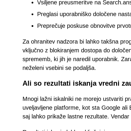
Vsiljene preusmeritve na Search.an
Preglasi uporabniško določene nasta
Preprečuje poskuse obnovitve prvotn
Za ohranitev nadzora bi lahko takšna pr
vključno z blokiranjem dostopa do določen
sprememb, ki jih je naredil uporabnik. Zara
neželeni vsebini se podaljša.
Ali so rezultati iskanja vredni z
Mnogi lažni iskalniki ne morejo ustvariti 
uveljavljene platforme, kot sta Google al
saj lahko prikaže lastne rezultate. Vendar