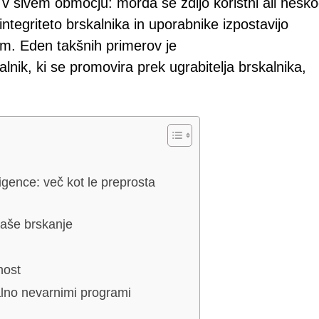
 sivem območju: morda se zdijo koristni ali neškodl
ntegriteto brskalnika in uporabnike izpostavijo
am. Eden takšnih primerov je
lnik, ki se promovira prek ugrabitelja brskalnika,
igence: več kot le preprosta
vaše brskanje
nost
ialno nevarnimi programi