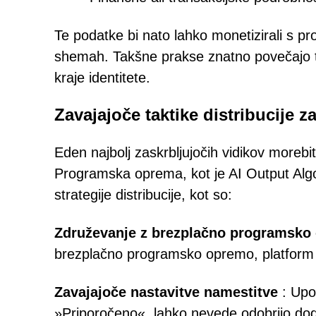
Te podatke bi nato lahko monetizirali s pr
shemah. Takšne prakse znatno povečajo tve
kraje identitete.
Zavajajoče taktike distribucije 
Eden najbolj zaskrbljujočih vidikov morebi
Programska oprema, kot je AI Output Algo
strategije distribucije, kot so:
Združevanje z brezplačno programsko
brezplačno programsko opremo, platform z
Zavajajoče nastavitve namestitve
: Upor
»Priporočeno«, lahko nevede odobrijo d