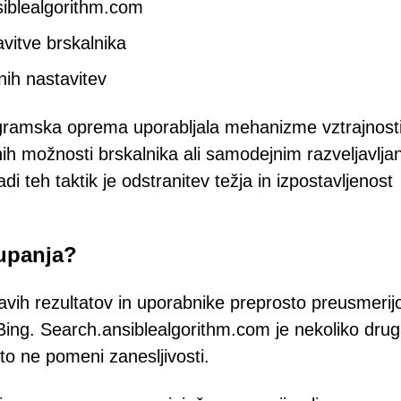
siblealgorithm.com
vitve brskalnika
ih nastavitev
ogramska oprema uporabljala mehanizme vztrajnosti
ih možnosti brskalnika ali samodejnim razveljavlja
di teh taktik je odstranitev težja in izpostavljenost
aupanja?
pravih rezultatov in uporabnike preprosto preusmerij
i Bing. Search.ansiblealgorithm.com je nekoliko dru
 to ne pomeni zanesljivosti.