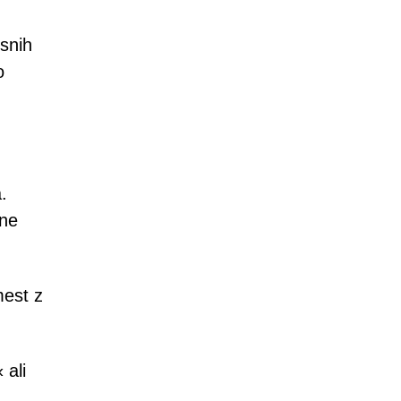
osnih
o
.
vne
mest z
 ali