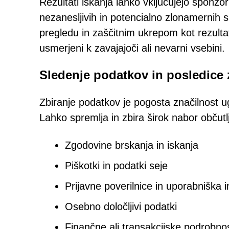
Rezultati iskanja lahko vključujejo sponz
nezanesljivih in potencialno zlonamernih 
pregledu in zaščitnim ukrepom kot rezultat
usmerjeni k zavajajoči ali nevarni vsebini.
Sledenje podatkov in posledice
Zbiranje podatkov je pogosta značilnost ug
Lahko spremlja in zbira širok nabor občutlji
Zgodovine brskanja in iskanja
Piškotki in podatki seje
Prijavne poverilnice in uporabniška 
Osebno določljivi podatki
Finančne ali transakcijske podrobnos