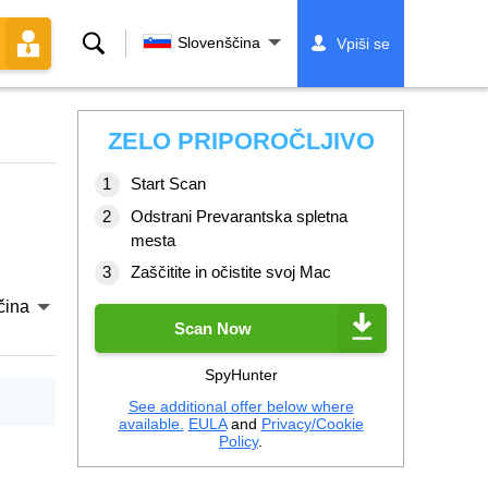
Iskanje
Slovenščina
Vpiši se
ZELO PRIPOROČLJIVO
Start Scan
Odstrani Prevarantska spletna
mesta
Zaščitite in očistite svoj Mac
čina
Scan Now
SpyHunter
See additional offer below where
available.
EULA
and
Privacy/Cookie
Policy
.