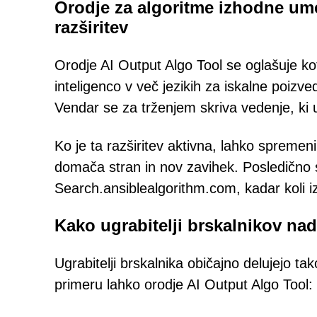
Orodje za algoritme izhodne ume
razširitev
Orodje AI Output Algo Tool se oglašuje ko
inteligenco v več jezikih za iskalne poizved
Vendar se za trženjem skriva vedenje, ki u
Ko je ta razširitev aktivna, lahko spremeni 
domača stran in nov zavihek. Posledično 
Search.ansiblealgorithm.com, kadar koli iz
Kako ugrabitelji brskalnikov na
Ugrabitelji brskalnika običajno delujejo ta
primeru lahko orodje AI Output Algo Tool: