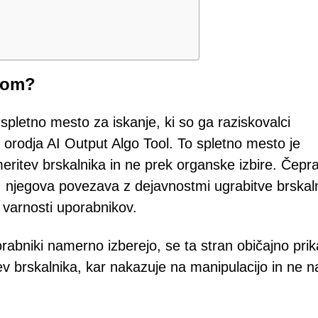
.com?
spletno mesto za iskanje, ki so ga raziskovalci
 orodja AI Output Algo Tool. To spletno mesto je
meritev brskalnika in ne prek organske izbire. Čepr
a, njegova povezava z dejavnostmi ugrabitve brskal
 varnosti uporabnikov.
porabniki namerno izberejo, se ta stran običajno pri
brskalnika, kar nakazuje na manipulacijo in ne n