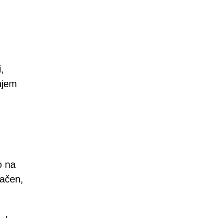
,
njem
o na
gačen,