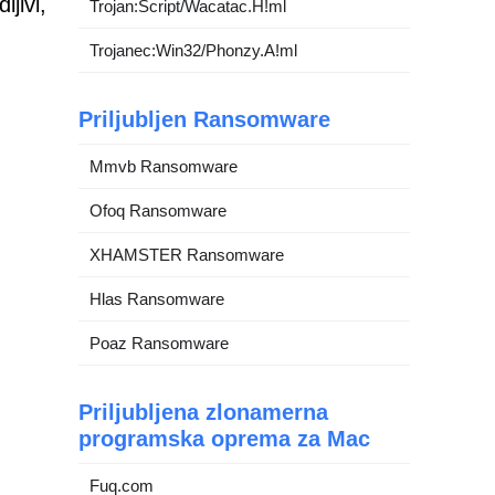
jivi,
Trojan:Script/Wacatac.H!ml
Trojanec:Win32/Phonzy.A!ml
Priljubljen Ransomware
Mmvb Ransomware
Ofoq Ransomware
XHAMSTER Ransomware
Hlas Ransomware
Poaz Ransomware
Priljubljena zlonamerna
programska oprema za Mac
Fuq.com