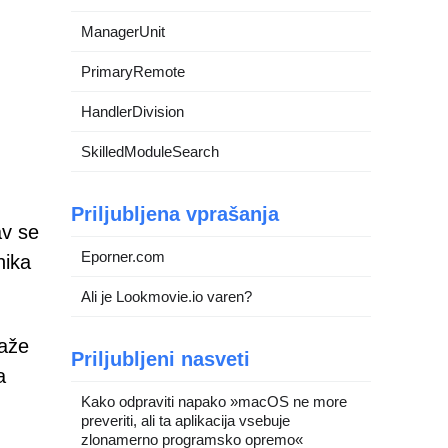
ManagerUnit
PrimaryRemote
HandlerDivision
SkilledModuleSearch
Priljubljena vprašanja
av se
Eporner.com
nika
Ali je Lookmovie.io varen?
kaže
Priljubljeni nasveti
a
Kako odpraviti napako »macOS ne more
preveriti, ali ta aplikacija vsebuje
zlonamerno programsko opremo«