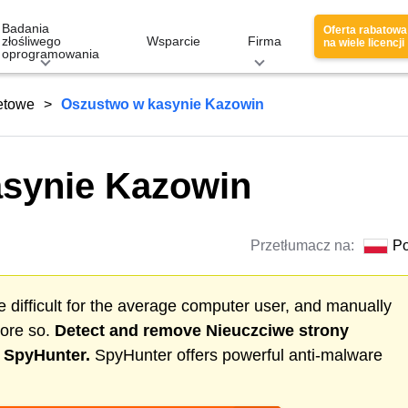
Badania
Oferta rabatowa
złośliwego
Wsparcie
Firma
na wiele licencji
oprogramowania
netowe
Oszustwo w kasynie Kazowin
synie Kazowin
Przetłumacz na:
Po
 difficult for the average computer user, and manually
more so.
Detect and remove
Nieuczciwe strony
h SpyHunter.
SpyHunter offers powerful anti-malware