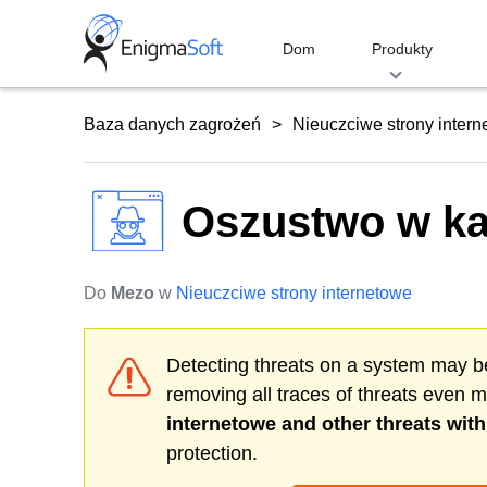
Skip
to
Dom
Produkty
content
Baza danych zagrożeń
Nieuczciwe strony inter
Oszustwo w ka
Do
Mezo
w
Nieuczciwe strony internetowe
Detecting threats on a system may be
removing all traces of threats even 
internetowe
and other threats wit
protection.