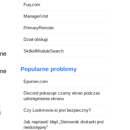
Fuq.com
ManagerUnit
PrimaryRemote
Dział obsługi
SkilledModuleSearch
lne
Popularne problemy
ane
Eporner.com
Discord pokazuje czarny ekran podczas
udostępniania ekranu
a
Czy Lookmovie.io jest bezpieczny?
i
Jak naprawić błąd „Sterownik drukarki jest
niedostępny”