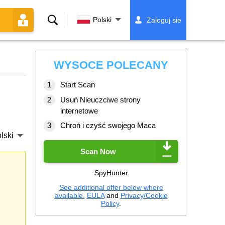
Szukaj
Polski
Zaloguj sie
WYSOCE POLECANY
Start Scan
Usuń Nieuczciwe strony
internetowe
Chroń i czyść swojego Maca
lski
Scan Now
SpyHunter
See additional offer below where
available.
EULA
and
Privacy/Cookie
Policy
.