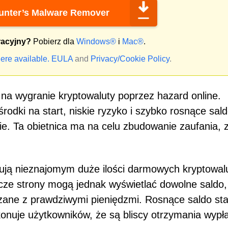
nter’s Malware Remover
racyjny?
Pobierz dla
Windows®
i
Mac®
.
ere available.
EULA
and
Privacy/Cookie Policy
.
 na wygranie kryptowaluty poprzez hazard online.
odki na start, niskie ryzyko i szybko rosnące sal
ie. Ta obietnica ma na celu zbudowanie zaufania, 
ują nieznajomym duże ilości darmowych kryptowal
cze strony mogą jednak wyświetlać dowolne saldo,
zane z prawdziwymi pieniędzmi. Rosnące saldo sta
nuje użytkowników, że są bliscy otrzymania wypła