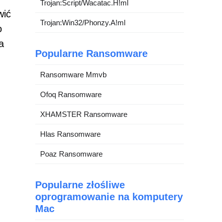
Trojan:Script/Wacatac.H!ml
wić
Trojan:Win32/Phonzy.A!ml
o
a
Popularne Ransomware
Ransomware Mmvb
Ofoq Ransomware
XHAMSTER Ransomware
Hlas Ransomware
Poaz Ransomware
Popularne złośliwe
oprogramowanie na komputery
Mac