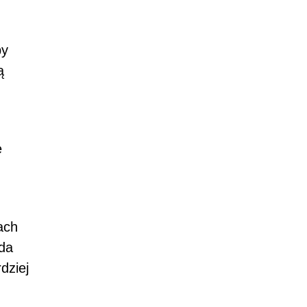
by
ą
ę
ach
żda
dziej