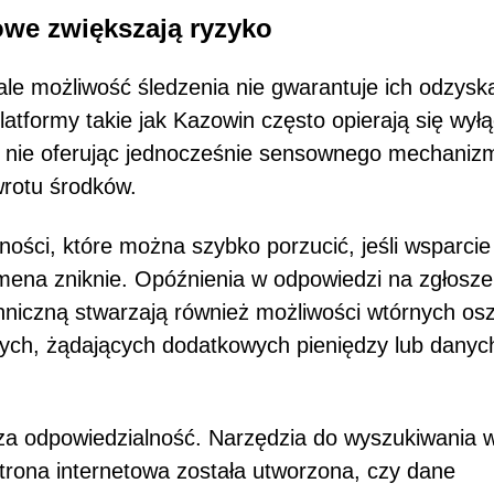
owe zwiększają ryzyko
le możliwość śledzenia nie gwarantuje ich odzysk
latformy takie jak Kazowin często opierają się wył
, nie oferując jednocześnie sensownego mechaniz
rotu środków.
ności, które można szybko porzucić, jeśli wsparcie
mena zniknie. Opóźnienia w odpowiedzi na zgłoszen
niczną stwarzają również możliwości wtórnych os
ych, żądających dodatkowych pieniędzy lub danyc
za odpowiedzialność. Narzędzia do wyszukiwania 
trona internetowa została utworzona, czy dane