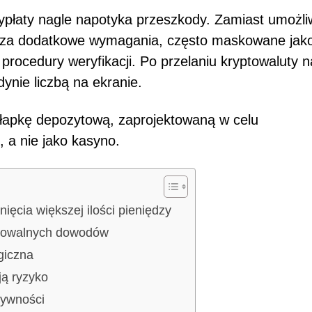
ypłaty nagle napotyka przeszkody. Zamiast umożli
dza dodatkowe wymagania, często maskowane jak
procedury weryfikacji. Po przelaniu kryptowaluty n
dynie liczbą na ekranie.
ułapkę depozytową, zaprojektowaną w celu
, a nie jako kasyno.
ięcia większej ilości pieniędzy
ikowalnych dowodów
giczna
ją ryzyko
tywności