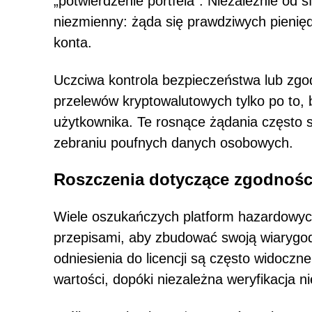
„potwierdzenie portfela”. Niezależnie od
niezmienny: żąda się prawdziwych pienię
konta.
Uczciwa kontrola bezpieczeństwa lub zg
przelewów kryptowalutowych tylko po to, 
użytkownika. Te rosnące żądania często s
zebraniu poufnych danych osobowych.
Roszczenia dotyczące zgodnoś
Wiele oszukańczych platform hazardowych
przepisami, aby zbudować swoją wiarygod
odniesienia do licencji są często widoczn
wartości, dopóki niezależna weryfikacja n