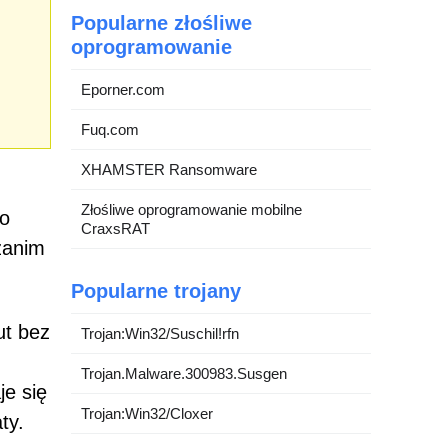
Popularne złośliwe
oprogramowanie
Eporner.com
Fuq.com
XHAMSTER Ransomware
Złośliwe oprogramowanie mobilne
do
CraxsRAT
zanim
Popularne trojany
ut bez
Trojan:Win32/Suschil!rfn
Trojan.Malware.300983.Susgen
je się
Trojan:Win32/Cloxer
ty.