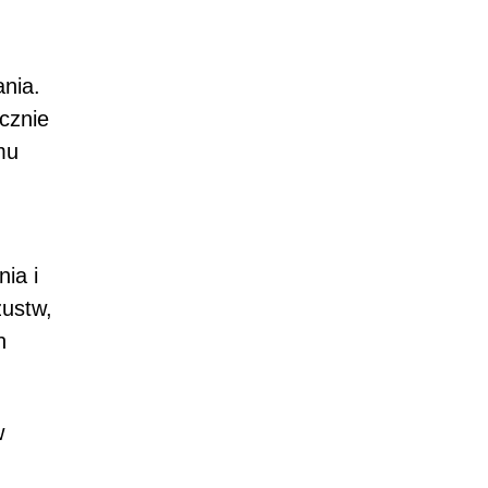
ania.
ącznie
mu
ia i
zustw,
h
w