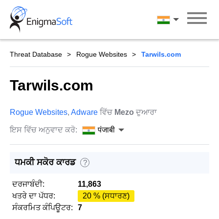
Skip
to
पंजाबी
content
Threat Database
Rogue Websites
Tarwils.com
Tarwils.com
Rogue Websites
,
Adware
ਵਿੱਚ
Mezo
ਦੁਆਰਾ
ਇਸ ਵਿੱਚ ਅਨੁਵਾਦ ਕਰੋ:
पंजाबी
ਧਮਕੀ ਸਕੋਰ ਕਾਰਡ
?
ਦਰਜਾਬੰਦੀ:
11,863
ਖਤਰੇ ਦਾ ਪੱਧਰ:
20 % (ਸਧਾਰਣ)
ਸੰਕਰਮਿਤ ਕੰਪਿਊਟਰ:
7