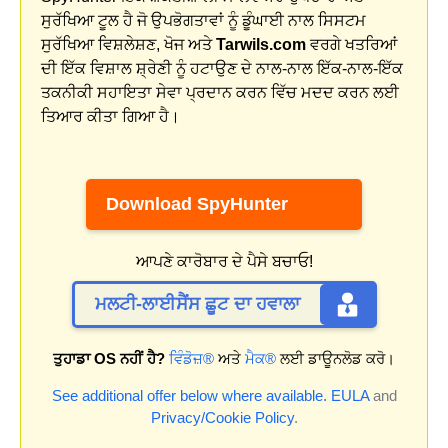
ਸੁਰੱਖਿਆ ਟੂਲ ਹੈ ਜੋ ਉਪਭੋਗਤਾਵਾਂ ਨੂੰ ਡੂੰਘਾਈ ਨਾਲ ਸਿਸਟਮ
ਸੁਰੱਖਿਆ ਵਿਸ਼ਲੇਸ਼ਣ, ਖੋਜ ਅਤੇ
Tarwils.com
ਵਰਗੇ ਖਤਰਿਆਂ
ਦੀ ਇੱਕ ਵਿਸ਼ਾਲ ਸ਼੍ਰੇਣੀ ਨੂੰ ਹਟਾਉਣ ਦੇ ਨਾਲ-ਨਾਲ ਇੱਕ-ਨਾਲ-ਇੱਕ
ਤਕਨੀਕੀ ਸਹਾਇਤਾ ਸੇਵਾ ਪ੍ਰਦਾਨ ਕਰਨ ਵਿੱਚ ਮਦਦ ਕਰਨ ਲਈ
ਤਿਆਰ ਕੀਤਾ ਗਿਆ ਹੈ।
Download SpyHunter
ਆਪਣੇ ਕਾਰੋਬਾਰ ਦੇ ਪੈਸੇ ਬਚਾਓ!
ਮਲਟੀ-ਲਾਈਸੈਂਸ ਛੂਟ ਦਾ ਹਵਾਲਾ
ਤੁਹਾਡਾ OS ਨਹੀਂ ਹੈ?
ਵਿੰਡੋਜ਼®
ਅਤੇ
ਮੈਕ®
ਲਈ ਡਾਊਨਲੋਡ ਕਰੋ।
See additional offer below where available.
EULA
and
Privacy/Cookie Policy
.