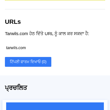
URLs
Tarwils.com ਹੇਠ ਦਿੱਤੇ URL ਨੂੰ ਕਾਲ ਕਰ ਸਕਦਾ ਹੈ:
tarwils.com
ਟਿੱਪਣੀ ਫਾਰਮ ਦਿਖਾਓ (0)
ਪ੍ਰਚਲਿਤ