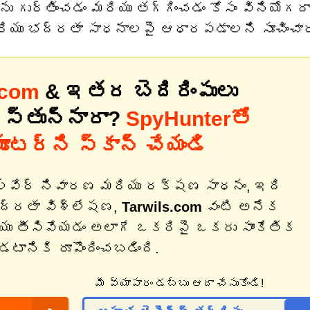
ును గుర్తించడం మరియు తగ్గించడం కోసం వినియోగద
 మరియు భద్రతా సాధనాలపై ఆధారపడాలని సూచించార
.com
& ఇతర బెదిరింపులు
ిస్తున్నారా?
SpyHunterతో
యూటర్‌ని స్కాన్ చేయండి
ల్వేర్ నివారణ మరియు రక్షణ సాధనం, ఇది
భద్రతా విశ్లేషణ,
Tarwils.com
వంటి అనేక
ియు తీసివేయడం అలాగే ఒకరిపై ఒకరు సాంకేతిక
ానికి రూపొందించబడింది.
మీ వ్యాపారం డబ్బు ఆదా చేసుకోండి!