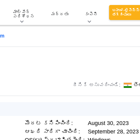
బహుళ-లైసెన్స్
మాల్వేర్
మద్దతు
కంపెనీ
తగ్గింపులు
పరిశోధన
om
దీనికి అనువదించండి:
తె
మొదట కనిపించింది:
August 30, 2023
ఆఖరి సారిగా చూచింది:
September 28, 2023