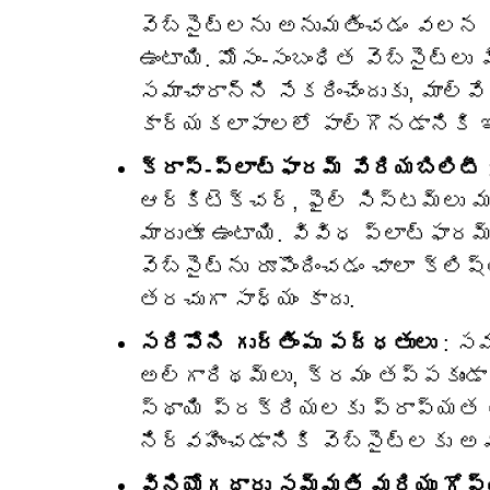
వెబ్‌సైట్‌లను అనుమతించడం వల
ఉంటాయి. మోసం-సంబంధిత వెబ్‌సైట్‌ల
సమాచారాన్ని సేకరించేందుకు, మాల
కార్యకలాపాలలో పాల్గొనడానికి ఇట
క్రాస్-ప్లాట్‌ఫారమ్ వేరియబిలిటీ
ఆర్కిటెక్చర్, ఫైల్ సిస్టమ్‌లు మ
మారుతూ ఉంటాయి. వివిధ ప్లాట్‌ఫార
వెబ్‌సైట్‌ను రూపొందించడం చాలా క్
తరచుగా సాధ్యం కాదు.
సరిపోని గుర్తింపు పద్ధతులు
: సమ
అల్గారిథమ్‌లు, క్రమం తప్పకుండా
స్థాయి ప్రక్రియలకు ప్రాప్య
నిర్వహించడానికి వెబ్‌సైట్‌లకు 
వినియోగదారు సమ్మతి మరియు గోప