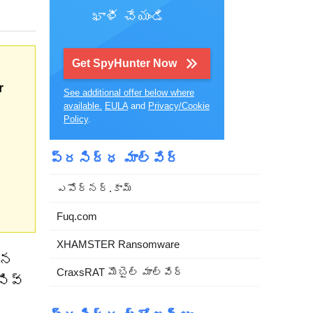
ఖాళీ చేయండి
Get SpyHunter Now
r
See additional offer below where
available.
EULA
and
Privacy/Cookie
Policy
.
ప్రసిద్ధ మాల్వేర్
ఎపోర్నర్.కామ్
Fuq.com
XHAMSTER Ransomware
ిన
CraxsRAT మొబైల్ మాల్వేర్
సివ్