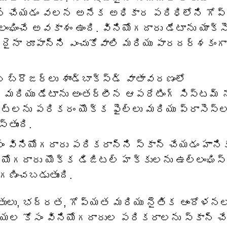
న్ చేయడం వలన అనేక అధికార పరిధిలోని గోప
ించే అవకాశం ఉంది. వినియోగదారు డేటాను యాక్స
ఏదైనా రూపాన్ని ఎంచుకోవాలి మరియు పారదర్శకంగా
 బ్రౌజర్‌లు శాండ్‌బాక్స్డ్ వాతావరణంలో
డ్ మరియు డేటాను అంతర్లీన ఆపరేటింగ్ సిస్టమ్ న
ైట్‌లను పరికరం యొక్క ఫైల్‌లు మరియు ప్రాసెస్‌
్తుంది.
ోసం వినియోగదారు పరికరాన్ని స్కాన్ చేయడం హాని
యోగదారు యొక్క డిజిటల్ హక్కులను ఉల్లంఘిస్త
ణించబడుతుంది.
ిమితులు, భద్రత, గోప్యత మరియు నైతిక ఆందోళన
మస్యల కోసం వినియోగదారుల పరికరాలను స్కాన్ చ