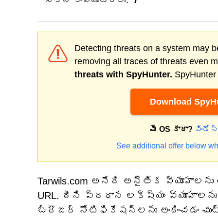
సోకిన కంప్యూటర్లు:
7
Detecting threats on a system may be
removing all traces of threats even 
threats with SpyHunter.
SpyHunter o
Download SpyHu
మీ OS కాదా?
విండోస
See additional offer below wh
Tarwils.com అనేది అనైతిక వ్యూహాలను
URL. దీని ప్రధాన లక్ష్యం వ్యూహాలను
బ్రౌజర్ నోటిఫికేషన్‌లను అందించడం చుట్ట