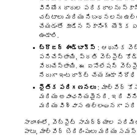
వినియోగదారుల పరికరాలను స్కా
చట్టాలు మరియు నిబంధనలను ఉల్లంఘ
చేయడంతో కూడిన స్కానింగ్ యొక్క 
ఉండాలి.
బ్రౌజర్ శాండ్‌బాక్స్
: ఆధునిక వెబ్
పనిచేస్తాయి, ప్రతి వెబ్‌సైట్ కో
వేరుచేస్తాయి. ఈ ఐసోలేషన్ వెబ్‌స
నేరుగా ఇంటరాక్ట్ చేయకుండా నిరోధిస
నైతిక పరిగణనలు
: మాల్వేర్ క
మరియు అవాంఛనీయమైనది. ఇది విని
మరియు విశ్వాస ఉల్లంఘనగా పరిగ
సారాంశంలో, వెబ్‌సైట్ సామర్థ్యాల పర
పాటు, మాల్వేర్ బెదిరింపులు మరియు స