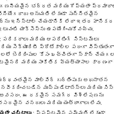
న గణనీయమైన భద్రత మరియు గోప్యతా ప్రమాదా
ు వినియోగదారు అనుమతి లేకుండా సున్నితమైన
్వేర్‌ను ఇన్‌స్టాల్ చేయడానికి లేదా ఇతర హానిక
ువంటి యాక్సెస్‌ను ఉపయోగించుకోవచ్చు.
: పరికరాలు మరియు ఆపరేటింగ్ సిస్టమ్‌లు
రియు సెక్యూరిటీ ప్రోటోకాల్‌ల పరంగా విస్తృతంగా
మ్‌లలో బెదిరింపుల కోసం ఖచ్చితంగా స్కాన్ చేయగ
లిష్టమైనది మరియు సాంకేతిక వ్యత్యాసాల కారణంగా
ర్థవంతమైన మాల్వేర్ గుర్తింపుకు అధునాతన
 నవీకరించబడిన ముప్పు డేటాబేస్‌లు మరియు సిస
త అవసరం. ఈ రకమైన సమగ్ర విశ్లేషణను
అవసరమైన వనరులు మరియు యంత్రాంగాలు లేవు.
్యతా చట్టాలు
: స్పష్టమైన సమ్మతి లేకుండా