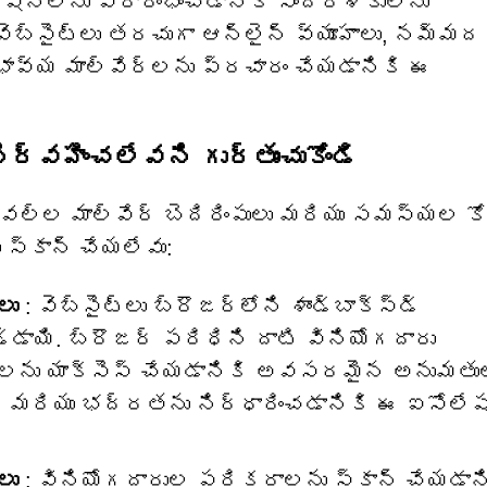
ికేషన్‌లను ప్రారంభించడానికి సందర్శకులను
వెబ్‌సైట్‌లు తరచుగా ఆన్‌లైన్ వ్యూహాలు, నమ్మ
భావ్య మాల్వేర్‌లను ప్రచారం చేయడానికి ఈ
 నిర్వహించలేవని గుర్తుంచుకోండి
వల్ల మాల్వేర్ బెదిరింపులు మరియు సమస్యల కో
 స్కాన్ చేయలేవు:
లు
: వెబ్‌సైట్‌లు బ్రౌజర్‌లోని శాండ్‌బాక్స్డ్
డ్డాయి. బ్రౌజర్ పరిధిని దాటి వినియోగదారు
స్‌లను యాక్సెస్ చేయడానికి అవసరమైన అనుమతు
యత మరియు భద్రతను నిర్ధారించడానికి ఈ ఐసోలే
లు
: వినియోగదారుల పరికరాలను స్కాన్ చేయడాన