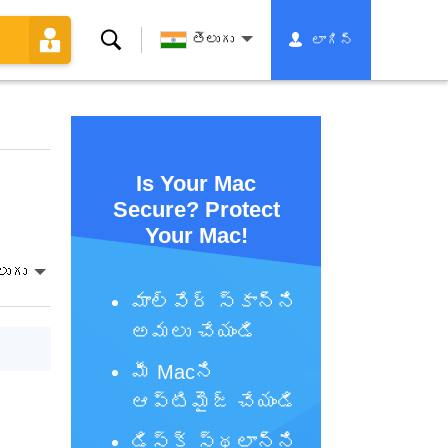
శోధన
తెలుగు
లాగిన్
Is Your Mac
Secure? Protect
Your Mac!
లుగు
మాల్వేర్ స్కాన్‌ని
అమలు చేయండి
మీ Macని
ఆప్టిమైజ్ చేయండి
డిస్క్ స్థలాన్ని