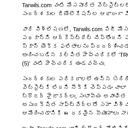
Tarwils.com వంటి మోసపూరిత వెబ్‌సైట్‌ల
సందర్శకుల జియోలొకేషన్‌ల ఆధారంగా వి
వారి విశ్లేషణలో, Tarwils.com పేజీ 
పథకాన్ని ఆర్కెస్ట్రేట్ చేస్తోందని ప
స్కాన్ యొక్క ఫలితాలను ప్రదర్శించడా
అందించబడిన కల్పిత హెచ్చరికలో 'TR
(5)' వంటి హెచ్చరిక ఉండవచ్చు.
సందర్శకుల పరికరాలలో ఉన్న బెదిరింప
వెబ్‌సైట్‌కి లేదని నొక్కి చెప్పడం చాలా
బ్రౌజర్ హైజాకర్‌లు, సంభావ్య అవాంఛి
అసురక్షిత సాఫ్ట్‌వేర్‌లతో సహా విశ్
ఆమోదించడానికి ఈ రకమైన వ్యూహాలు స