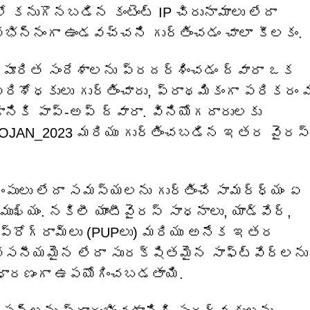
లో కనుగొనబడిన కంటెంట్ IP చిరునామాలు లేదా
భిన్నంగా ఉండవచ్చని గుర్తించడం చాలా కీలకం.
మోసపూరిత సందేశాలను ప్రదర్శించడం ద్వారా ఒక
రిశోధకులు గుర్తించారు, ప్రాథమికంగా పరికరం మ
నికి పాప్-అప్ ద్వారా. వినియోగదారులకు
OJAN_2023 మరియు గుర్తించబడిన ఇతర వైరస్‌
ులు లేదా సమస్యలను గుర్తించే సామర్ధ్యం ఏ
 ముఖ్యం. నకిలీ యాంటీవైరస్ సాధనాలు, యాడ్‌వేర్,
త ప్రోగ్రామ్‌లు (PUPలు) మరియు అనేక ఇతర
వసనీయమైన లేదా సురక్షితమైన సాఫ్ట్‌వేర్‌లను
ాధారణంగా ఉపయోగించబడతాయి.