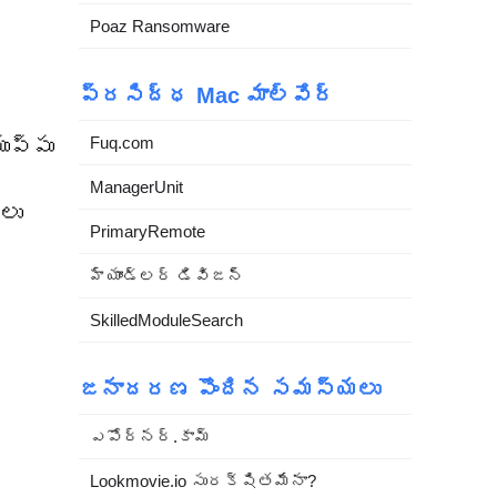
Poaz Ransomware
ప్రసిద్ధ Mac మాల్వేర్
Fuq.com
ుప్పు
ManagerUnit
లు
PrimaryRemote
హ్యాండ్లర్ డివిజన్
SkilledModuleSearch
జనాదరణ పొందిన సమస్యలు
ఎపోర్నర్.కామ్
Lookmovie.io సురక్షితమేనా?