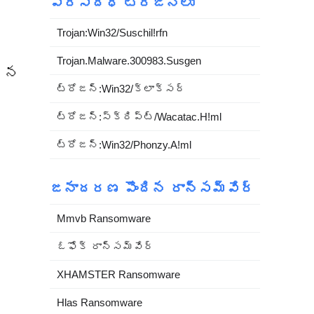
ప్రసిద్ధ ట్రోజన్లు
Trojan:Win32/Suschil!rfn
Trojan.Malware.300983.Susgen
గిన
ట్రోజన్:Win32/క్లాక్సర్
ట్రోజన్:స్క్రిప్ట్/Wacatac.H!ml
ట్రోజన్:Win32/Phonzy.A!ml
జనాదరణ పొందిన రాన్సమ్‌వేర్
Mmvb Ransomware
ఓఫోక్ రాన్సమ్‌వేర్
XHAMSTER Ransomware
Hlas Ransomware