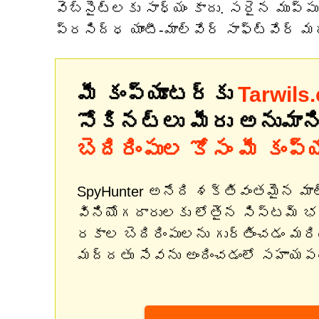
వెబ్‌సైట్‌లకు సాధ్యం కాదు. సరైన ముప్ప
ప్రసిద్ధ యాంటీ-మాల్వేర్ సాఫ్ట్‌వేర్
మీ కంప్యూటర్‌కు
Tarwils
సోకినట్లు మీరు అనుమాన
బెదిరింపుల కోసం మీ కంప్
SpyHunter అనేది శక్తివంతమైన మా
వినియోగదారులకు లోతైన సిస్టమ్ 
రకాల బెదిరింపులను గుర్తించడం మర
మద్దతు సేవను అందించడంలో సహాయపడట