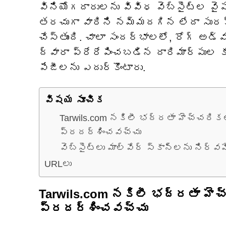
వినియోగదారులను వివిధ వెబ్‌సైట్‌ల వై
తరచుగా వారిని నమ్మదగిన లేదా సురక్
చేస్తుంది. చాలా సందర్భాలలో, రోగ్ అడ్వ
ద్వారా ప్రేరేపించబడిన దారిమార్పుల 
పేజీలను ఎదుర్కొంటారు.
విషయ సూచిక
Tarwils.com నకిలీ భద్రతా హెచ్చరి
ప్రదర్శించవచ్చు
వెబ్‌సైట్‌లు మాల్వేర్ స్కాన్‌లను నిర్వహ
URLలు
Tarwils.com నకిలీ భద్రతా హె
ప్రదర్శించవచ్చు