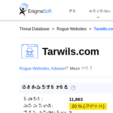
Skip
to
హోమ్
ఉత్పత్తులు
content
Threat Database
Rogue Websites
Tarwils.c
Tarwils.com
Rogue Websites
,
Adware
లో
Mezo
నాటికి
బెదిరింపు స్కోర్‌కార్డ్
?
ర్యాంకింగ్:
11,863
ముప్పు స్థాయి:
20 % (సాధారణ)