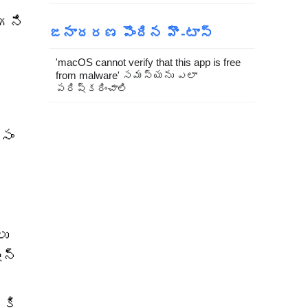
దగని
జనాదరణ పొందిన హౌ-టాస్
'macOS cannot verify that this app is free
from malware' సమస్యను ఎలా
పరిష్కరించాలి
సం
లు
షన్
ికి