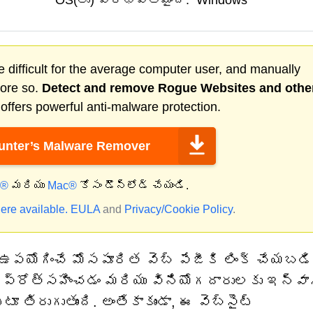
OS(లు) ప్రభావితమైంది:
Windows
 difficult for the average computer user, and manually
more so.
Detect and remove
Rogue Websites
and othe
ffers powerful anti-malware protection.
nter’s Malware Remover
్®
మరియు
Mac®
కోసం డౌన్‌లోడ్ చేయండి.
ere available.
EULA
and
Privacy/Cookie Policy
.
 ఉపయోగించే మోసపూరిత వెబ్ పేజీకి లింక్ చేయబడ
 ప్రోత్సహించడం మరియు వినియోగదారులకు ఇన్వా
ూ తిరుగుతుంది. అంతేకాకుండా, ఈ వెబ్‌సైట్