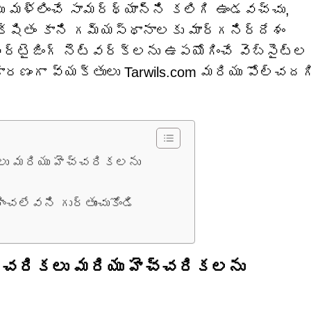
పు మళ్లించే సామర్థ్యాన్ని కలిగి ఉండవచ్చు,
షితం కాని గమ్యస్థానాలకు మార్గనిర్దేశం
ర్టైజింగ్ నెట్‌వర్క్‌లను ఉపయోగించే వెబ్‌సైట్‌ల
కారణంగా వ్యక్తులు Tarwils.com మరియు పోల్చద
కలు మరియు హెచ్చరికలను
ించలేవని గుర్తుంచుకోండి
చ్చరికలు మరియు హెచ్చరికలను