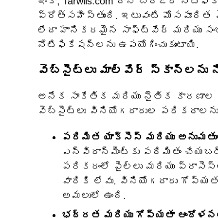
ఇంకా, Tarwils.com దాని బ్రౌజర్ నోటిఫ
ప్రోత్సహిస్తుంది. ఇటువంటి మోసపూరిత 
లేదా హానికరమైన సాఫ్ట్‌వేర్ మరియు సం
నోటిఫికేషన్‌లను ఉపయోగించుకుంటాయి.
వెబ్‌సైట్‌లు మాల్వేర్ స్కాన్‌లను
అనేక సాంకేతిక మరియు నైతిక కారణాల 
వెబ్‌సైట్‌లు వినియోగదారుల పరికరాలను
పరిమిత యాక్సెస్ మరియు అనుమతు
ఎన్విరాన్‌మెంట్‌కు పరిమితం చేయబ
పరికరంలో ఫైల్‌లు మరియు ప్రాసె
వారికి లేవు. వినియోగదారు గోప్
అమలులో ఉంది.
భద్రత మరియు గోప్యతా ఆందోళన