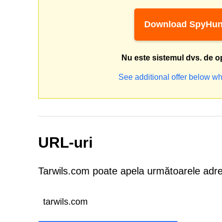
Download SpyHun
Nu este sistemul dvs. de o
See additional offer below wh
URL-uri
Tarwils.com poate apela următoarele adr
tarwils.com