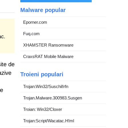
Malware popular
Eporner.com
Fuq.com
ac.
XHAMSTER Ransomware
CraxsRAT Mobile Malware
ite de
azive
Troieni populari
Trojan:Win32/Suschil!rfn
de
Trojan.Malware.300983.Susgen
Troian: Win32/Cloxer
Trojan:Script/Wacatac.H!ml