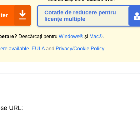
Cotație de reducere pentru
ter
licențe multiple
perare?
Descărcați pentru
Windows®
și
Mac®
.
ere available.
EULA
and
Privacy/Cookie Policy
.
ese URL: