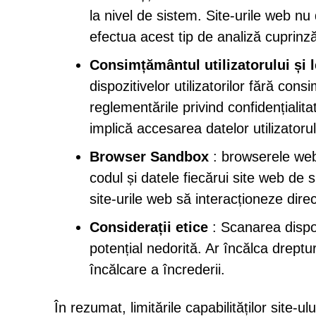
la nivel de sistem. Site-urile web 
efectua acest tip de analiză cuprinz
Consimțământul utilizatorului și l
dispozitivelor utilizatorilor fără cons
reglementările privind confidențialit
implică accesarea datelor utilizatorul
Browser Sandbox
: browserele we
codul și datele fiecărui site web de
site-urile web să interacționeze direct
Considerații etice
: Scanarea dispozi
potențial nedorită. Ar încălca drepturi
încălcare a încrederii.
În rezumat, limitările capabilităților site