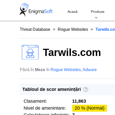
Skip
to
Acasă
Produse
content
Threat Database
Rogue Websites
Tarwils.c
Tarwils.com
Până în
Mezo
în
Rogue Websites
,
Adware
Tabloul de scor amenințări
?
Clasament:
11,863
Nivel de amenintare:
20 % (Normal)