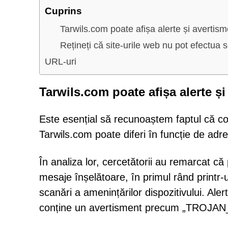
Cuprins
Tarwils.com poate afișa alerte și avertism
Rețineți că site-urile web nu pot efectu
URL-uri
Tarwils.com poate afișa alerte și
Este esențial să recunoaștem faptul că co
Tarwils.com poate diferi în funcție de adres
În analiza lor, cercetătorii au remarcat c
mesaje înșelătoare, în primul rând printr-
scanări a amenințărilor dispozitivului. Aler
conține un avertisment precum „TROJAN_202