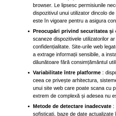
browser. Le lipsesc permisiunile nec
dispozitivul unui utilizator dincolo 
este în vigoare pentru a asigura confid
Preocupări privind securitatea și 
scaneze dispozitivele utilizatorilor a
confidențialitate. Site-urile web leg
a extrage informații sensibile, a ins
dăunătoare fără consimțământul utili
Variabilitate între platforme
: disp
ceea ce privește arhitectura, sisteme
unui site web care poate scana cu pr
extrem de complexă și adesea nu est
Metode de detectare inadecvate
: 
sofisticați, baze de date actualizat