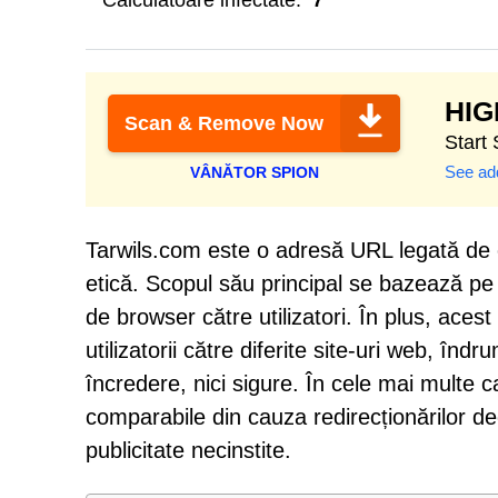
Calculatoare infectate:
7
HI
Scan & Remove Now
Start
See add
VÂNĂTOR SPION
Tarwils.com este o adresă URL legată de o
etică. Scopul său principal se bazează pe p
de browser către utilizatori. În plus, ace
utilizatorii către diferite site-uri web, înd
încredere, nici sigure. În cele mai multe c
comparabile din cauza redirecționărilor de
publicitate necinstite.