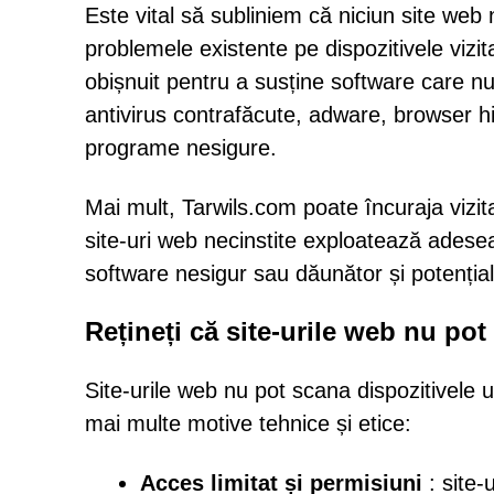
Este vital să subliniem că niciun site web
problemele existente pe dispozitivele vizita
obișnuit pentru a susține software care nu 
antivirus contrafăcute, adware, browser hi
programe nesigure.
Mai mult, Tarwils.com poate încuraja vizitat
site-uri web necinstite exploatează adesea 
software nesigur sau dăunător și potenția
Rețineți că site-urile web nu po
Site-urile web nu pot scana dispozitivele u
mai multe motive tehnice și etice:
Acces limitat și permisiuni
: site-