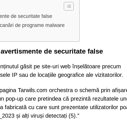
ente de securitate false
a scanări de programe malware
 avertismente de securitate false
nținutul găsit pe site-uri web înșelătoare precum
ele IP sau de locațiile geografice ale vizitatorilor.
ă pagina Tarwils.com orchestra o schemă prin afișa
un pop-up care pretindea că prezintă rezultatele un
ta fabricată cu care sunt prezentate utilizatorilor po
3 și alți viruși detectați (5).”