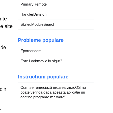
PrimaryRemote
HandlerDivision
ente
SkilledModuleSearch
e alte
Probleme populare
 de
Eporner.com
,
Este Lookmovie.io sigur?
Instrucțiuni populare
Cum se remediază eroarea „macOS nu
din
poate verifica dacă această aplicație nu
conține programe malware”
n