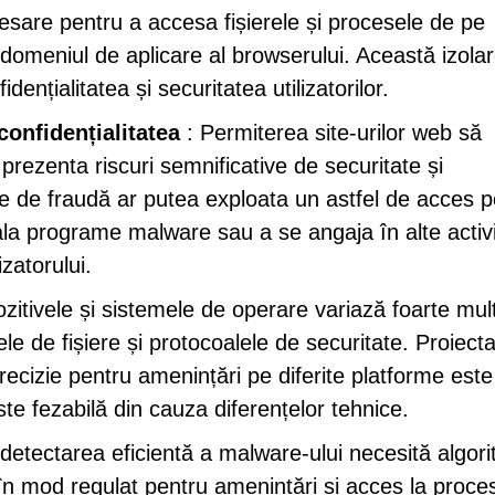
esare pentru a accesa fișierele și procesele de pe
de domeniul de aplicare al browserului. Această izola
ențialitatea și securitatea utilizatorilor.
confidențialitatea
: Permiterea site-urilor web să
r prezenta riscuri semnificative de securitate și
ate de fraudă ar putea exploata un astfel de acces 
tala programe malware sau a se angaja în alte activi
zatorului.
ozitivele și sistemele de operare variază foarte mul
le de fișiere și protocoalele de securitate. Proiect
ecizie pentru amenințări pe diferite platforme este
e fezabilă din cauza diferențelor tehnice.
detectarea eficientă a malware-ului necesită algori
e în mod regulat pentru amenințări și acces la proce