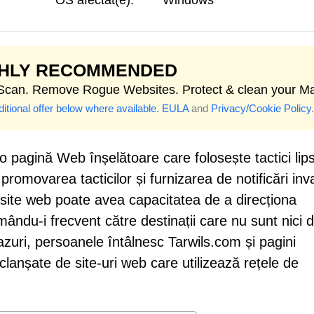
OS afectat(e):
Windows
GHLY RECOMMENDED
 Scan. Remove Rogue Websites. Protect & clean your M
itional offer below where available.
EULA
and
Privacy/Cookie Policy
.
 pagină Web înșelătoare care folosește tactici lips
romovarea tacticilor și furnizarea de notificări inv
st site web poate avea capacitatea de a direcționa
rumându-i frecvent către destinații care nu sunt nici 
azuri, persoanele întâlnesc Tarwils.com și pagini
clanșate de site-uri web care utilizează rețele de