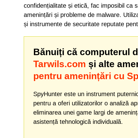
confidențialitate și etică, fac imposibil ca 
amenințări și probleme de malware. Utiliza
și instrumente de securitate reputate pen
Bănuiți că computerul dv
Tarwils.com
și alte ame
pentru amenințări cu S
SpyHunter este un instrument puternic
pentru a oferi utilizatorilor o analiză a
eliminarea unei game largi de amenință
asistență tehnologică individuală.