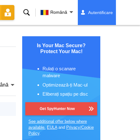
Căutare
Română
Autentificare
Is Your Mac Secure?
Protect Your Mac!
Rulați o scanare
malware
Optimizează-ți Mac-ul
ână
Eliberați spațiu pe disc
Get SpyHunter Now
See additional offer below where
available.
EULA
and
Privacy/Cookie
Policy
.