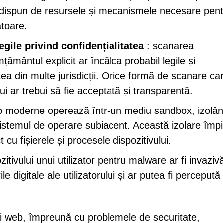
nu dispun de resursele și mecanismele necesare pent
ătoare.
egile privind confidențialitatea
: scanarea
imțământul explicit ar încălca probabil legile și
atea din multe jurisdicții. Orice formă de scanare ca
ui ar trebui să fie acceptată și transparentă.
b moderne operează într-un mediu sandbox, izolâ
 sistemul de operare subiacent. Această izolare împ
 cu fișierele și procesele dispozitivului.
tivului unui utilizator pentru malware ar fi invazivă
le digitale ale utilizatorului și ar putea fi percepută
-ului web, împreună cu problemele de securitate,