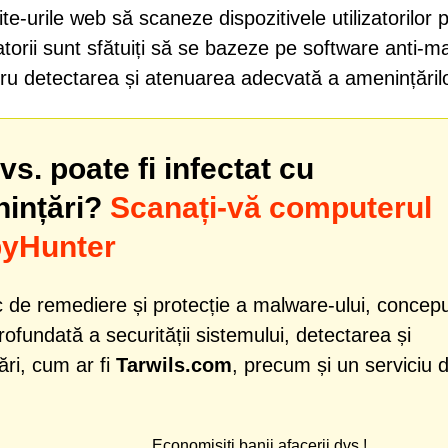
site-urile web să scaneze dispozitivele utilizatorilor 
torii sunt sfătuiți să se bazeze pe software anti-m
tru detectarea și atenuarea adecvată a amenințărilo
s. poate fi infectat cu
nințări?
Scanați-vă computerul
pyHunter
 de remediere și protecție a malware-ului, concep
profundată a securității sistemului, detectarea și
ri, cum ar fi
Tarwils.com
, precum și un serviciu 
Economisiți banii afacerii dvs.!