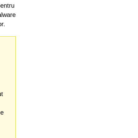
pentru
alware
r.
ut
de