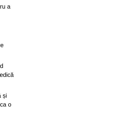
ru a
re
nd
iedică
 și
 ca o