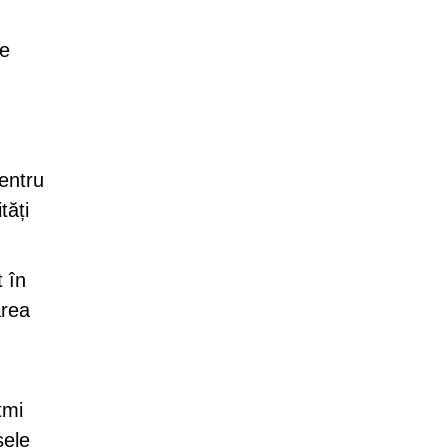
re
pentru
tăți
t în
area
tmi
sele