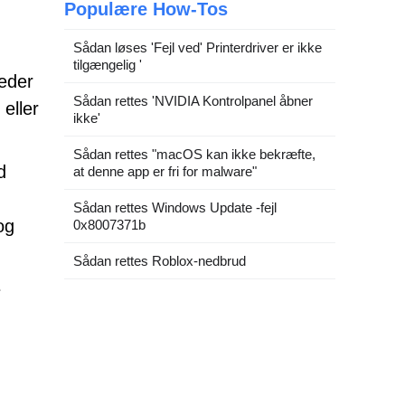
Populære How-Tos
Sådan løses 'Fejl ved' Printerdriver er ikke
tilgængelig '
teder
Sådan rettes 'NVIDIA Kontrolpanel åbner
eller
ikke'
Sådan rettes "macOS kan ikke bekræfte,
d
at denne app er fri for malware"
Sådan rettes Windows Update -fejl
og
0x8007371b
Sådan rettes Roblox-nedbrud
e