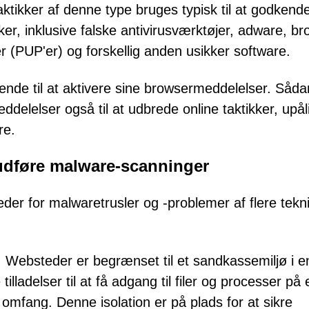
tikker af denne type bruges typisk til at godkend
kker, inklusive falske antivirusværktøjer, adware, b
 (PUP'er) og forskellig anden usikker software.
nde til at aktivere sine browsermeddelelser. Såd
delelser også til at udbrede online taktikker, upåli
re.
 udføre malware-scanninger
er for malwaretrusler og -problemer af flere tekn
 Websteder er begrænset til et sandkassemiljø i e
ladelser til at få adgang til filer og processer på 
mfang. Denne isolation er på plads for at sikre