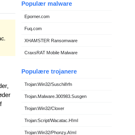
Populær malware
Eporner.com
Fuq.com
ac.
XHAMSTER Ransomware
CraxsRAT Mobile Malware
Populære trojanere
.
Trojan:Win32/Suschil!rfn
der,
tøder
Trojan.Malware.300983.Susgen
f
Trojan:Win32/Cloxer
Trojan:Script/Wacatac.H!ml
Trojan:Win32/Phonzy.A!ml