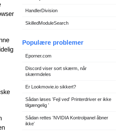
e
HandlerDivision
rowser
SkilledModuleSearch
anne
Populære problemer
delig
Eporner.com
Discord viser sort skærm, når
skærmdeles
Er Lookmovie.io sikkert?
iske
Sådan løses 'Fejl ved' Printerdriver er ikke
tilgængelig '
n
Sådan rettes 'NVIDIA Kontrolpanel åbner
ikke'
en