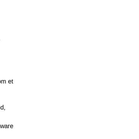
r
om et
d,
tware