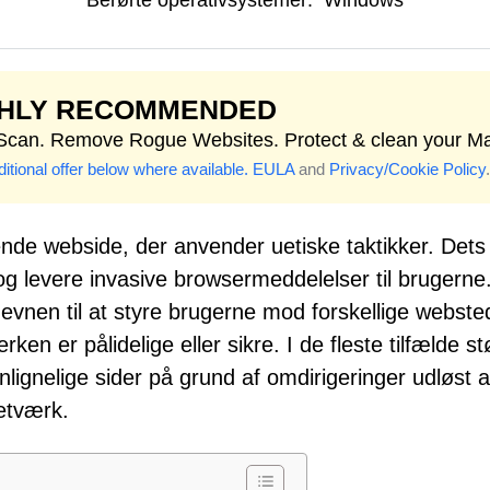
Berørte operativsystemer:
Windows
GHLY RECOMMENDED
 Scan. Remove Rogue Websites. Protect & clean your M
itional offer below where available.
EULA
and
Privacy/Cookie Policy
.
dende webside, der anvender uetiske taktikker. Dets
g levere invasive browsermeddelelser til brugerne
nen til at styre brugerne mod forskellige webste
rken er pålidelige eller sikre. I de fleste tilfælde s
ignelige sider på grund af omdirigeringer udløst a
etværk.