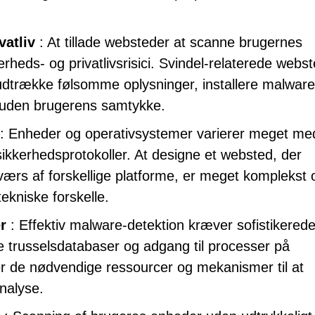
atliv
: At tillade websteder at scanne brugernes
rheds- og privatlivsrisici. Svindel-relaterede webs
udtrække følsomme oplysninger, installere malware 
er uden brugerens samtykke.
: Enheder og operativsystemer varierer meget me
 sikkerhedsprotokoller. At designe et websted, der
tværs af forskellige platforme, er meget komplekst 
ekniske forskelle.
r
: Effektiv malware-detektion kræver sofistikered
 trusselsdatabaser og adgang til processer på
 de nødvendige ressourcer og mekanismer til at
nalyse.