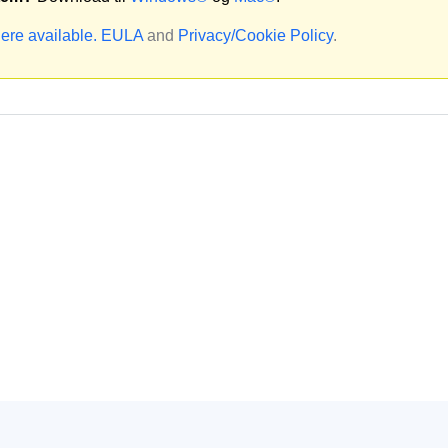
ere available.
EULA
and
Privacy/Cookie Policy
.