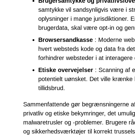
Brugersamtykke og privatlivslove
samtykke vil sandsynligvis være i st
oplysninger i mange jurisdiktioner. 
brugerdata, skal være opt-in og gen
Browsersandkasse
: Moderne webbr
hvert websteds kode og data fra det
forhindrer websteder i at interagere
Etiske overvejelser
: Scanning af e
potentielt uønsket. Det ville krænke
tillidsbrud.
Sammenfattende gør begrænsningerne af 
privatliv og etiske bekymringer, det umul
malwaretrusler og -problemer. Brugere rå
og sikkerhedsværktøjer til korrekt trussel