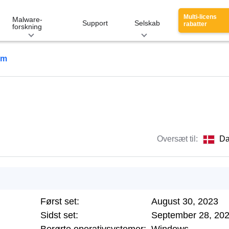
Multi-licens
Malware-
Support
Selskab
rabatter
forskning
om
Oversæt til:
Da
Først set:
August 30, 2023
Sidst set:
September 28, 20