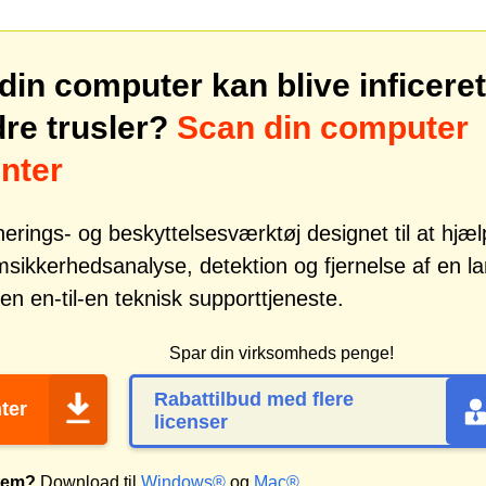
din computer kan blive inficeret
re trusler?
Scan din computer
nter
erings- og beskyttelsesværktøj designet til at hjæ
kkerhedsanalyse, detektion og fjernelse af en l
n en-til-en teknisk supporttjeneste.
Spar din virksomheds penge!
Rabattilbud med flere
ter
licenser
stem?
Download til
Windows®
og
Mac®
.