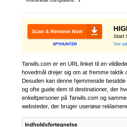
Inficerede computere:
7
HI
Scan & Remove Now
Start
See add
SPYHUNTER
Tarwils.com er en URL linket til en vildle
hovedmål drejer sig om at fremme taktik o
Desuden kan denne hjemmeside besidde ev
og ofte guide dem til destinationer, der hve
enkeltpersoner på Tarwils.com og sammenl
websteder, der bruger useriøse reklamen
Indholdsfortegnelse