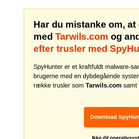
Har du mistanke om, at 
med
Tarwils.com
og and
efter trusler med SpyHu
SpyHunter er et kraftfuldt malware-san
brugerne med en dybdegående systemsi
række trusler som
Tarwils.com
samt e
Download SpyHun
Ikke dit operativsy