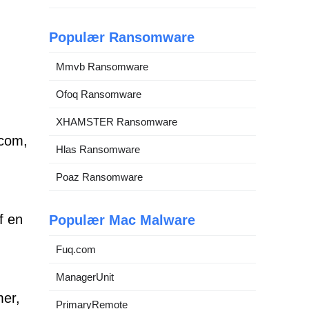
Populær Ransomware
Mmvb Ransomware
Ofoq Ransomware
XHAMSTER Ransomware
.com,
Hlas Ransomware
Poaz Ransomware
f en
Populær Mac Malware
Fuq.com
ManagerUnit
mer,
PrimaryRemote