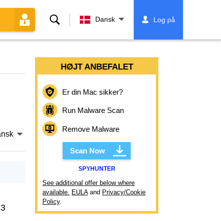
Søg
Dansk
Log på
HØJT ANBEFALET
Er din Mac sikker?
Run Malware Scan
Remove Malware
nsk
Scan Now
SPYHUNTER
See additional offer below where
available.
EULA
and
Privacy/Cookie
Policy
.
23