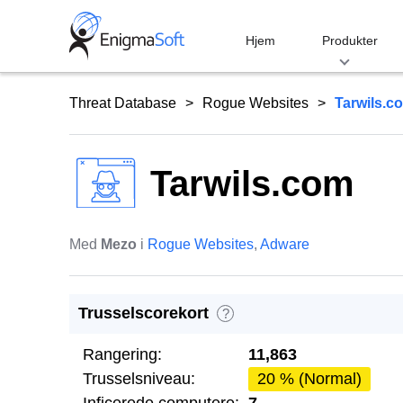
Skip
to
Hjem
Produkter
content
Threat Database
Rogue Websites
Tarwils.c
Tarwils.com
Med
Mezo
i
Rogue Websites
,
Adware
Trusselscorekort
?
Rangering:
11,863
Trusselsniveau:
20 % (Normal)