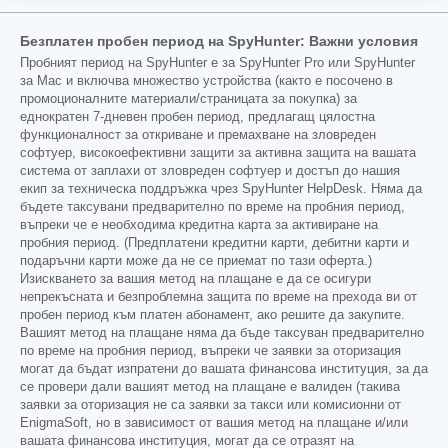
Безплатен пробен период на SpyHunter: Важни условия
Пробният период на SpyHunter е за SpyHunter Pro или SpyHunter
за Mac и включва множество устройства (както е посочено в
промоционалните материали/страницата за покупка) за
еднократен 7-дневен пробен период, предлагащ цялостна
функционалност за откриване и премахване на зловреден
софтуер, високоефективни защити за активна защита на вашата
система от заплахи от зловреден софтуер и достъп до нашия
екип за техническа поддръжка чрез SpyHunter HelpDesk. Няма да
бъдете таксувани предварително по време на пробния период,
въпреки че е необходима кредитна карта за активиране на
пробния период. (Предплатени кредитни карти, дебитни карти и
подаръчни карти може да не се приемат по тази оферта.)
Изискването за вашия метод на плащане е да се осигури
непрекъсната и безпроблемна защита по време на прехода ви от
пробен период към платен абонамент, ако решите да закупите.
Вашият метод на плащане няма да бъде таксуван предварително
по време на пробния период, въпреки че заявки за оторизация
могат да бъдат изпратени до вашата финансова институция, за да
се провери дали вашият метод на плащане е валиден (такива
заявки за оторизация не са заявки за такси или комисионни от
EnigmaSoft, но в зависимост от вашия метод на плащане и/или
вашата финансова институция, могат да се отразят на