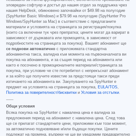
зловреден софтуер и достъп до нашия отдел за поддръжка чрез
нашия HelpDesk, обикновено започвайки от
$49.98
на полугодие
(SpyHunter Basic Windows) и
$79.98
на полугодие (SpyHunter Pro
Windows/SpyHunter за Mac) в съответствие с предлаганите
материали и условията на страницата за регистрация/покупка
(които са включени тук чрез препратка; цените могат да варират в
зависимост от държавата или промоцията, в зависимост от
подробностите на страницата за покупка). Вашият абонамент ще
се поднови автоматично
с приложимата стандартна
абонаментна такса, валидна към момента на първоначалната ви
покупка на абонамента, и за същия период на абонамента или
както е посочено в промоционалните материали/страницата за
покупка, при условие че сте потребител с непрекъснат абонамент
и за който ще получите известие за предстоящи такси преди
изтичането на абонамента ви. Закупуването на SpyHunter е
предмет на условията на страницата за покупка,
EULA/TOS
,
Политика за поверителност/бисквитки
и
Условия за отстъпки
.
------
Общи условия
Всяка покупка на SpyHunter с намалена цена е валидна за
предложения период на абонамент с намалена цена. След това
ще се прилагат стандартните цени, приложими към този момент,
за автоматично подновяване и/или бъдещи покупки. Цените
подлежат на промяна, въпреки че ще ви уведомим предварително