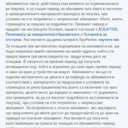
абонаментна такса, действаща към момента на първоначалната
ви покупка, и за същия период на абонамент или както е посочено
в промоционалните материали/страницата за покупка, при
условие че сте потребител с непрекъснат абонамент. Моля, вижте
страницата за покупка за подробности. Пробният период е
предмет на настоящите Условия, вашето съгласие с
EULA/TOS
,
Политиката за поверителност/бисквитките
и
Условията за
отстъпка
. Ако желаете да деинсталирате SpyHunter,
научете как
.
За плащане при автоматично подновяване на абонамента ви, ще
бъде изпратено имейл напомняне на имейл адреса, който сте
предоставили при регистрацията си, преди всяка дата на
плащане. В началото на пробния период ще получите
активационен код, който е ограничен до само един пробен период
и само за едно устройство на акаунт. Абонаментът ви ще се
поднови автоматично на цената и за периода на абонамента в
съответствие с материалите за предлагане и условията на
страницата за регистрация/покупка (които са включени тук чрез
препратка; цените могат да варират в зависимост от държавата
или промоцията, за да се посочат подробности за страницата за
покупка), при условие че сте потребител с непрекъснат
абонамент. За потребители с платен абонамент, ако анулирате,
ще продължите да имате достъп до продукта(ите) си до края на
периода на платения абонамент. Ако желаете да получите
възстановяване на сумата за текущия си абонаментен период,