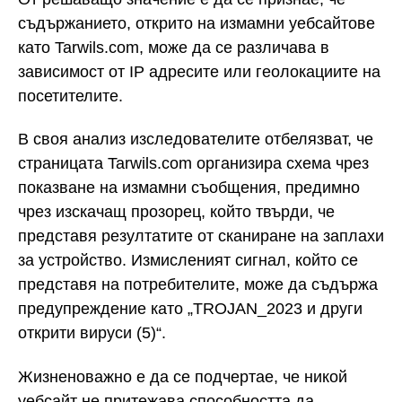
съдържанието, открито на измамни уебсайтове
като Tarwils.com, може да се различава в
зависимост от IP адресите или геолокациите на
посетителите.
В своя анализ изследователите отбелязват, че
страницата Tarwils.com организира схема чрез
показване на измамни съобщения, предимно
чрез изскачащ прозорец, който твърди, че
представя резултатите от сканиране на заплахи
за устройство. Измисленият сигнал, който се
представя на потребителите, може да съдържа
предупреждение като „TROJAN_2023 и други
открити вируси (5)“.
Жизненоважно е да се подчертае, че никой
уебсайт не притежава способността да