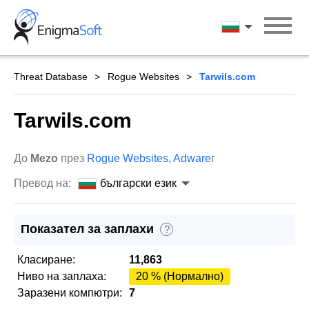
Skip
to
български ези
content
Threat Database
Rogue Websites
Tarwils.com
Tarwils.com
До
Mezo
през
Rogue Websites
,
Adware
г
Превод на:
български език
Показател за заплахи
?
Класиране:
11,863
Ниво на заплаха:
20 % (Нормално)
Заразени компютри:
7