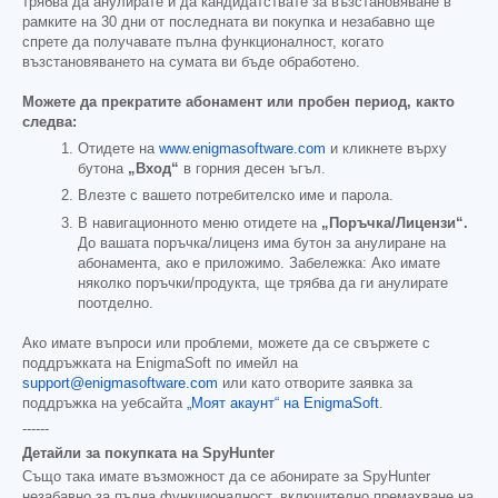
трябва да анулирате и да кандидатствате за възстановяване в
рамките на 30 дни от последната ви покупка и незабавно ще
спрете да получавате пълна функционалност, когато
възстановяването на сумата ви бъде обработено.
Можете да прекратите абонамент или пробен период, както
следва:
Отидете на
www.enigmasoftware.com
и кликнете върху
бутона
„Вход“
в горния десен ъгъл.
Влезте с вашето потребителско име и парола.
В навигационното меню отидете на
„Поръчка/Лицензи“.
До вашата поръчка/лиценз има бутон за анулиране на
абонамента, ако е приложимо. Забележка: Ако имате
няколко поръчки/продукта, ще трябва да ги анулирате
поотделно.
Ако имате въпроси или проблеми, можете да се свържете с
поддръжката на EnigmaSoft по имейл на
support@enigmasoftware.com
или като отворите заявка за
поддръжка на уебсайта
„Моят акаунт“ на EnigmaSoft
.
------
Детайли за покупката на SpyHunter
Също така имате възможност да се абонирате за SpyHunter
незабавно за пълна функционалност, включително премахване на