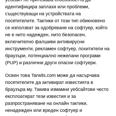
идентифицира заплахи или проблеми,
съществуващи на устройствата на
посетителите. Тактики от този тип обикновено
се използват за одобряване на софтуер, който
не е нито надежден, нито безопасен,
включително фалшиви антивирусни
инструменти, рекламен софтуер, похитители на
браузъри, потенциално нежелани програми
(PUP) и различни други опасни софтуери.
Освен това Tarwils.com може да насърчава
посетителите да активират известията в
браузъра му. Такива измамни уебсайтове често
експлоатират тези известия и за
разпространяване на онлайн тактики,
ненадежден или вреден софтуер и