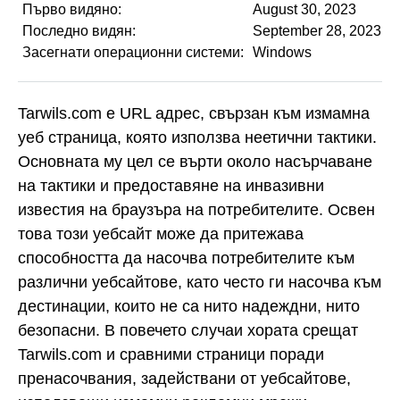
Първо видяно:
August 30, 2023
Последно видян:
September 28, 2023
Засегнати операционни системи:
Windows
Tarwils.com е URL адрес, свързан към измамна
уеб страница, която използва неетични тактики.
Основната му цел се върти около насърчаване
на тактики и предоставяне на инвазивни
известия на браузъра на потребителите. Освен
това този уебсайт може да притежава
способността да насочва потребителите към
различни уебсайтове, като често ги насочва към
дестинации, които не са нито надеждни, нито
безопасни. В повечето случаи хората срещат
Tarwils.com и сравними страници поради
пренасочвания, задействани от уебсайтове,