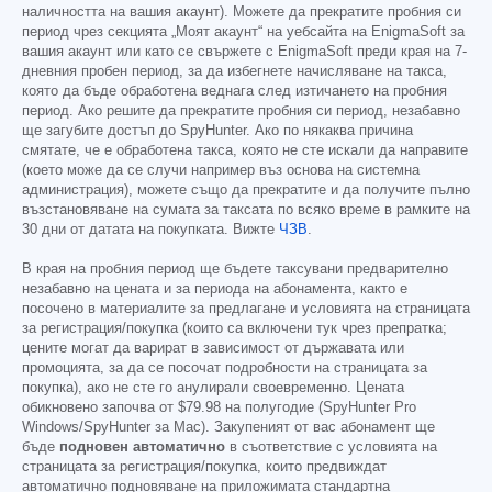
наличността на вашия акаунт). Можете да прекратите пробния си
период чрез секцията „Моят акаунт“ на уебсайта на EnigmaSoft за
вашия акаунт или като се свържете с EnigmaSoft преди края на 7-
дневния пробен период, за да избегнете начисляване на такса,
която да бъде обработена веднага след изтичането на пробния
период. Ако решите да прекратите пробния си период, незабавно
ще загубите достъп до SpyHunter. Ако по някаква причина
смятате, че е обработена такса, която не сте искали да направите
(което може да се случи например въз основа на системна
администрация), можете също да прекратите и да получите пълно
възстановяване на сумата за таксата по всяко време в рамките на
30 дни от датата на покупката. Вижте
ЧЗВ
.
В края на пробния период ще бъдете таксувани предварително
незабавно на цената и за периода на абонамента, както е
посочено в материалите за предлагане и условията на страницата
за регистрация/покупка (които са включени тук чрез препратка;
цените могат да варират в зависимост от държавата или
промоцията, за да се посочат подробности на страницата за
покупка), ако не сте го анулирали своевременно. Цената
обикновено започва от
$79.98
на полугодие (SpyHunter Pro
Windows/SpyHunter за Mac). Закупеният от вас абонамент ще
бъде
подновен автоматично
в съответствие с условията на
страницата за регистрация/покупка, които предвиждат
автоматично подновяване на приложимата стандартна