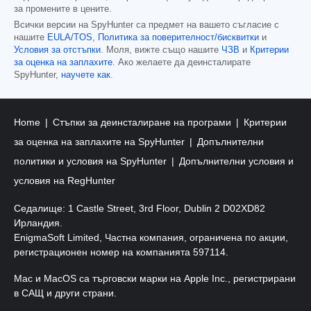
за промените в цените.
Всички версии на SpyHunter са предмет на вашето съгласие с
нашите
EULA/TOS
,
Политика за поверителност/бисквитки
и
Условия за отстъпки
. Моля, вижте също нашите
ЧЗВ
и
Критерии
за оценка на заплахите
. Ако желаете да деинсталирате
SpyHunter,
научете как
.
Home
Стъпки за деинсталиране на програми
Критерии
за оценка на заплахите на SpyHunter
Допълнителни
политики и условия на SpyHunter
Допълнителни условия и
условия на RegHunter
Седалище: 1 Castle Street, 3rd Floor, Dublin 2 D02XD82
Ирландия.
EnigmaSoft Limited, Частна компания, ограничена по акции,
регистрационен номер на компанията 597114.
Mac и MacOS са търговски марки на Apple Inc., регистрирани
в САЩ и други страни.