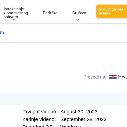
Istraživanje
Popusti za više
zlonamjernog
Podrška
Društvo
licenci
softvera
om
Prevedi na:
Hrva
Prvi put viđeno:
August 30, 2023
Zadnje viđeno:
September 28, 2023