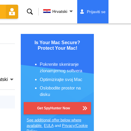
Traži
Hrvatski
Prijaviti se
Is Your Mac Secure?
Protect Your Mac!
Pokrenite skeniranje
zlonamjernog softvera
Optimizirajte svoj Mac
tski
Oslobodite prostor na
disku
Get SpyHunter Now
See additional offer below where
available.
EULA
and
Privacy/Cookie