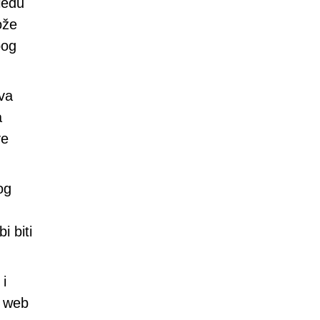
gledu
ože
bog
eva
a
ve
og
i biti
 i
a web