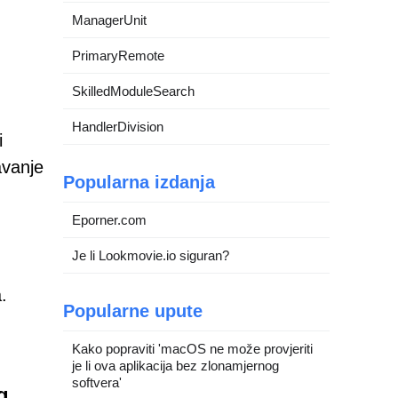
ManagerUnit
PrimaryRemote
SkilledModuleSearch
HandlerDivision
i
avanje
Popularna izdanja
Eporner.com
Je li Lookmovie.io siguran?
.
Popularne upute
Kako popraviti 'macOS ne može provjeriti
je li ova aplikacija bez zlonamjernog
softvera'
g