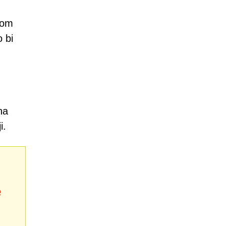
rom
o bi
na
i.
e