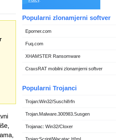
Policy
.
Popularni zlonamjerni softver
Eporner.com
r
Fuq.com
XHAMSTER Ransomware
CraxsRAT mobilni zlonamjerni softver
Popularni Trojanci
Trojan:Win32/Suschil!rfn
Trojan.Malware.300983.Susgen
vni
iše,
Trojanac: Win32/Cloxer
cama,
Trojan:Script/Wacatac.H!ml