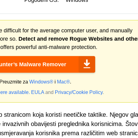
Pogođeni OS:
Windows
 difficult for the average computer user, and manually
more so.
Detect and remove
Rogue Websites
and othe
ffers powerful anti-malware protection.
nter’s Malware Remover
Preuzmite za
Windows®
i
Mac®
.
ere available.
EULA
and
Privacy/Cookie Policy
.
tranicom koja koristi neetičke taktike. Njegov gla
e invazivnih obavijesti preglednika korisnicima. Štov
smjeravanja korisnika prema različitim web strani