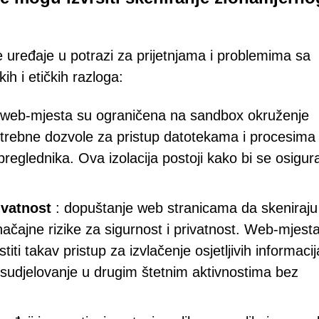
 uređaje u potrazi za prijetnjama i problemima sa
ih i etičkih razloga:
 web-mjesta su ograničena na sandbox okruženje
otrebne dozvole za pristup datotekama i procesima
eglednika. Ova izolacija postoji kako bi se osigur
ivatnost
: dopuštanje web stranicama da skeniraju
načajne rizike za sigurnost i privatnost. Web-mjest
ti takav pristup za izvlačenje osjetljivih informacij
li sudjelovanje u drugim štetnim aktivnostima bez