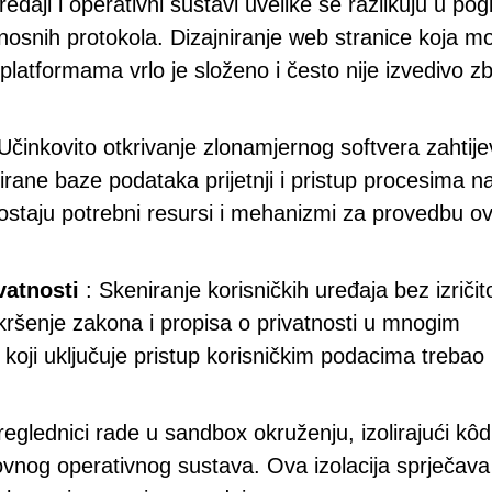
ređaji i operativni sustavi uvelike se razlikuju u po
rnosnih protokola. Dizajniranje web stranice koja m
m platformama vrlo je složeno i često nije izvedivo z
Učinkovito otkrivanje zlonamjernog softvera zahtij
rirane baze podataka prijetnji i pristup procesima n
ostaju potrebni resursi i mehanizmi za provedbu o
vatnosti
: Skeniranje korisničkih uređaja bez izričit
o kršenje zakona i propisa o privatnosti u mnogim
 koji uključuje pristup korisničkim podacima trebao b
glednici rade u sandbox okruženju, izolirajući kôd
vnog operativnog sustava. Ova izolacija sprječav