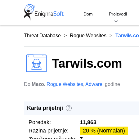
Skip
to
Dom
Proizvodi
content
Threat Database
Rogue Websites
Tarwils.c
Tarwils.com
Do
Mezo.
Rogue Websites
,
Adware
. godine
Karta prijetnji
?
Poredak:
11,863
Razina prijetnje:
20 % (Normalan)