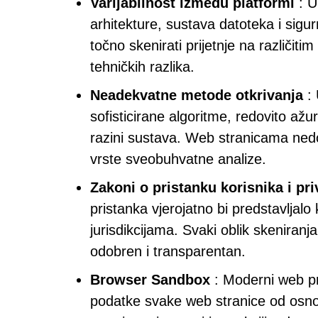
Varijabilnost između platformi
: U
arhitekture, sustava datoteka i sigu
točno skenirati prijetnje na različiti
tehničkih razlika.
Neadekvatne metode otkrivanja
: 
sofisticirane algoritme, redovito ažu
razini sustava. Web stranicama ned
vrste sveobuhvatne analize.
Zakoni o pristanku korisnika i pri
pristanka vjerojatno bi predstavljal
jurisdikcijama. Svaki oblik skeniranja
odobren i transparentan.
Browser Sandbox
: Moderni web pre
podatke svake web stranice od osno