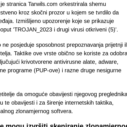
 da je stranica Tarwils.com orkestrirala shemu
stveno kroz skočni prozor u kojem se tvrdilo da
uređaja. Izmišljeno upozorenje koje se prikazuje
put 'TROJAN_2023 i drugi virusi otkriveni (5)'.
o ne posjeduje sposobnost prepoznavanja prijetnji il
telja. Taktike ove vrste obično se koriste za odobr
ključujući krivotvorene antivirusne alate, adware,
jene programe (PUP-ove) i razne druge nesigurne
titelje da omoguće obavijesti njegovog preglednika
te obavijesti i za širenje internetskih taktika,
ijalnog zlonamjernog softvera.
e mogu izvršiti skeniranje zlonamjerno