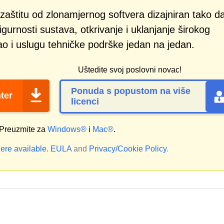
zaštitu od zlonamjernog softvera dizajniran tako d
gurnosti sustava, otkrivanje i uklanjanje širokog
ao i uslugu tehničke podrške jedan na jedan.
Uštedite svoj poslovni novac!
Ponuda s popustom na više
ter
licenci
Preuzmite za
Windows®
i
Mac®
.
ere available.
EULA
and
Privacy/Cookie Policy
.