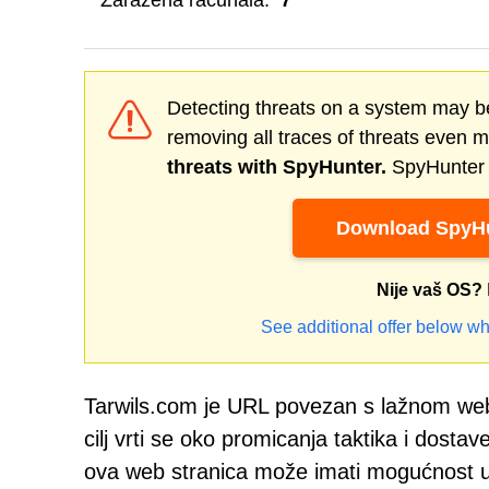
Zaražena računala:
7
Detecting threats on a system may be
removing all traces of threats even 
threats with SpyHunter.
SpyHunter o
Download SpyHu
Nije vaš OS?
See additional offer below wh
Tarwils.com je URL povezan s lažnom web s
cilj vrti se oko promicanja taktika i dostav
ova web stranica može imati mogućnost u