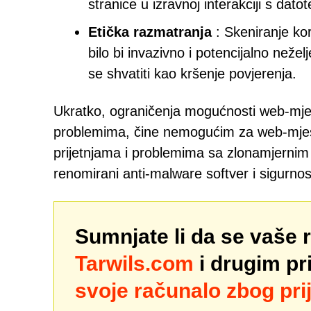
stranice u izravnoj interakciji s dat
Etička razmatranja
: Skeniranje ko
bilo bi invazivno i potencijalno nežel
se shvatiti kao kršenje povjerenja.
Ukratko, ograničenja mogućnosti web-mjes
problemima, čine nemogućim za web-mjesta
prijetnjama i problemima sa zlonamjernim
renomirani anti-malware softver i sigurnosn
Sumnjate li da se vaše 
Tarwils.com
i drugim pr
svoje računalo zbog prij