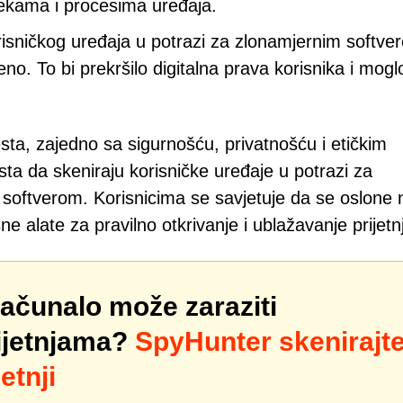
otekama i procesima uređaja.
risničkog uređaja u potrazi za zlonamjernim softve
jeno. To bi prekršilo digitalna prava korisnika i mogl
ta, zajedno sa sigurnošću, privatnošću i etičkim
 da skeniraju korisničke uređaje u potrazi za
 softverom. Korisnicima se savjetuje da se oslone 
e alate za pravilno otkrivanje i ublažavanje prijetnj
računalo može zaraziti
ijetnjama?
SpyHunter skenirajt
etnji