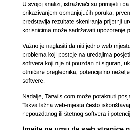
U svojoj analizi, istraživači su primijetili
prikazivanjem obmanjujućih poruka, prven
predstavlja rezultate skeniranja prijetnji 
korisnicima može sadržavati upozorenje po
Važno je naglasiti da niti jedno web mjest
problema koji postoje na uređajima posjeti
softvera koji nije ni pouzdan ni siguran, u
otmičare preglednika, potencijalno nežel
softvere.
Nadalje, Tarwils.com može potaknuti posje
Takva lažna web-mjesta često iskorištavaju 
nepouzdanog ili štetnog softvera i potenc
Imajte na umu da web stranice n