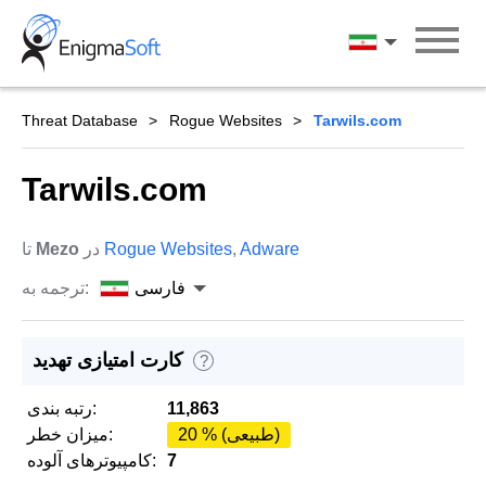
Skip
to
فارسی
content
Threat Database
Rogue Websites
Tarwils.com
Tarwils.com
Adware
,
Rogue Websites
در
Mezo
تا
فارسی
ترجمه به:
کارت امتیازی تهدید
?
11,863
رتبه بندی:
20 % (طبیعی)
میزان خطر:
7
کامپیوترهای آلوده: