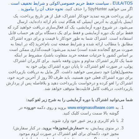
EULA/TOS
،
سیاست حفظ حریم خصوصی/کوکی
و
شرایط تخفیف است
.
اگر می خواهید SpyHunter را حذف کنید،
نحوه حذف آن را بیاموزید
.
برای پرداخت هزینه تمدید خودکار اشتراک، قبل از هر تاریخ پرداخت، یک
ایمیل یادآوری به آدرس ایمیلی که هنگام ثبت نام ارائه داده‌اید، ارسال
می‌شود. در شروع دوره آزمایشی، یک کد فعال‌سازی دریافت خواهید کرد که
فقط برای یک دوره آزمایشی و فقط برای یک دستگاه برای هر حساب قابل
استفاده است. اشتراک شما به طور خودکار با قیمت و برای دوره اشتراک
مطابق با مطالب ارائه شده و شرایط صفحه ثبت نام/خرید (که در اینجا به
صورت مرجع گنجانده شده است) تمدید می‌شود؛ قیمت‌گذاری ممکن است
بر اساس کشور یا جزئیات صفحه خرید متفاوت باشد)، مشروط بر اینکه
شما یک کاربر اشتراک مداوم و بدون وقفه باشید. برای کاربران اشتراک
پولی، در صورت لغو اشتراک، تا پایان دوره اشتراک پولی خود به
محصول(های) خود دسترسی خواهید داشت. اگر مایل به دریافت بازپرداخت
برای دوره اشتراک فعلی خود هستید، باید ظرف 30 روز از آخرین خرید خود،
اشتراک را لغو کرده و درخواست بازپرداخت دهید و بلافاصله پس از پردازش
بازپرداخت، دریافت کامل قابلیت‌ها متوقف خواهد شد.
شما می‌توانید اشتراک یا دوره آزمایشی را به شرح زیر لغو کنید:
به
www.enigmasoftware.com
بروید و روی دکمه
«ورود»
در
گوشه بالا سمت راست کلیک کنید.
با نام کاربری و رمز عبور خود وارد شوید.
در منوی پیمایش، به
«سفارش/مجوزها» بروید.
در کنار سفارش/
مجوز خود، دکمه‌ای برای لغو اشتراک در صورت لزوم موجود