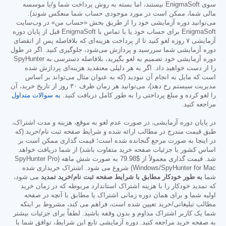
سوی EnigmaSoft نیستند، اما بسته به روش پرداخت شما و/یا موسسه
مالی شما، ممکن است در مورد موجودی حساب شما منعکس شوند).
می‌توانید دوره آزمایشی خود را از طریق بخش «حساب من» در وب‌سایت
EnigmaSoft برای حساب خود یا با تماس با EnigmaSoft قبل از پایان دوره
آزمایشی ۷ روزه لغو کنید تا از پرداخت هزینه‌ای که بلافاصله پس از انقضای
دوره آزمایشی شما سررسید و پردازش می‌شود، جلوگیری کنید. اگر در طول
دوره آزمایشی خود تصمیم به لغو بگیرید، بلافاصله دسترسی به SpyHunter
را از دست خواهید داد. اگر به هر دلیلی معتقدید هزینه‌ای پردازش شده
است که مایل به انجام آن نبودید (که به عنوان مثال می‌تواند بر اساس
مدیریت سیستم رخ دهد)، می‌توانید هر زمان ظرف ۳۰ روز از تاریخ خرید، آن
را لغو کرده و مبلغ پرداختی را به طور کامل دریافت کنید.
به سوالات متداول
مراجعه کنید.
در پایان دوره آزمایشی، در صورت عدم لغو به موقع، هزینه و مدت اشتراک،
طبق قیمت مندرج در مطالب ارائه شده و شرایط صفحه ثبت نام/خرید (که
در اینجا به صورت مرجع گنجانده شده است؛ قیمت گذاری ممکن است بر
اساس کشور یا جزئیات صفحه خرید متفاوت باشد) از شما دریافت خواهد
شد. قیمت گذاری معمولاً از
$79.98
به صورت شش ماهه (SpyHunter Pro
Windows/SpyHunter for Mac) شروع می شود. اشتراک خریداری شده
شما
به طور خودکار مطابق با شرایط صفحه ثبت نام/خرید تمدید
می شود،
که تمدید خودکار را با هزینه اشتراک استاندارد مربوطه که در زمان خرید
اولیه شما و برای همان دوره زمانی اشتراک یا مطابق با آنچه در صفحه
مطالب تبلیغاتی/خرید تعیین شده است، فراهم می کند، مشروط بر اینکه
شما یک کاربر اشتراک مداوم و بدون وقفه باشید. لطفاً برای جزئیات بیشتر
به صفحه خرید مراجعه کنید. دوره آزمایشی تابع این شرایط، توافق شما با