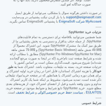
است. توجه: اگر چندین سفارش/محصول دارید، باید آنها را به
صورت جداگانه لغو کنید.
در صورت داشتن هرگونه سوال یا مشکلی، می‌توانید از طریق ایمیل
support@enigmasoft.com
یا با باز کردن تیکت پشتیبانی در وب‌سایت
MyAccount شرکت EnigmaSoft
با پشتیبانی EnigmaSoft تماس بگیرید.
------
جزئیات خرید SpyHunter
شما همچنین می‌توانید بلافاصله برای دسترسی به تمام قابلیت‌های
SpyHunter، از جمله حذف بدافزار و دسترسی به بخش پشتیبانی ما از
طریق میز کمک ما، مشترک SpyHunter شوید. این اشتراک معمولاً از
$49.98
شش ماهه (SpyHunter Basic Windows) و
$79.98
شش ماهه
(SpyHunter Pro Windows/SpyHunter for Mac) مطابق با مطالب ارائه
شده و شرایط صفحه ثبت نام/خرید (که در اینجا به صورت مرجع گنجانده
شده‌اند) شروع می‌شود. قیمت‌گذاری ممکن است بر اساس کشور یا
جزئیات صفحه خرید، بسته به تبلیغات، متفاوت باشد. اشتراک شما
به طور
خودکار
با هزینه اشتراک استاندارد قابل اجرا در زمان خرید اولیه اشتراک و
برای همان دوره زمانی اشتراک یا همانطور که در صفحه خرید/مواد تبلیغاتی
ذکر شده است، تمدید می‌شود، مشروط بر اینکه شما یک کاربر اشتراک
مداوم و بدون وقفه باشید و قبل از انقضای اشتراک خود، از هزینه‌های بعدی
مطلع شوید. خرید SpyHunter تابع شرایط و ضوابط موجود در صفحه خرید،
EULA/TOS
،
سیاست حفظ حریم خصوصی/کوکی
و
شرایط تخفیف
است.
------
شرایط عمومی