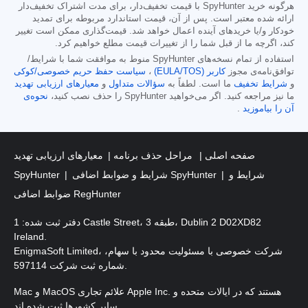
هرگونه خرید SpyHunter با قیمت تخفیف‌دار، برای مدت اشتراک تخفیف‌دار
ارائه شده معتبر است. پس از آن، قیمت استاندارد مربوطه برای تمدید
خودکار و/یا خریدهای آینده اعمال خواهد شد. قیمت‌گذاری ممکن است تغییر
کند، اگرچه ما از قبل شما را از تغییرات قیمت مطلع خواهیم کرد.
استفاده از تمام نسخه‌های SpyHunter منوط به موافقت شما با شرایط/
توافق‌نامه‌ی مجوز
کاربر (EULA/TOS)
،
سیاست حفظ حریم خصوصی/کوکی
و
شرایط تخفیف
ما است. لطفاً به
سؤالات متداول
و
معیارهای ارزیابی تهدید
ما نیز مراجعه کنید. اگر می‌خواهید SpyHunter را حذف نصب کنید،
نحوه‌ی
آن را بیاموزید
.
صفحه اصلی
مراحل حذف برنامه
معیارهای ارزیابی تهدید
شرایط و
شرایط و ضوابط اضافی SpyHunter
SpyHunter
ضوابط اضافی RegHunter
دفتر ثبت شده: 1 Castle Street، طبقه 3، Dublin 2 D02XD82
Ireland.
EnigmaSoft Limited، شرکت خصوصی با مسئولیت محدود با سهام،
شماره ثبت شرکت 597114.
Mac و MacOS علائم تجاری Apple Inc. هستند که در ایالات متحده و
سایر کشورها ثبت شده اند.