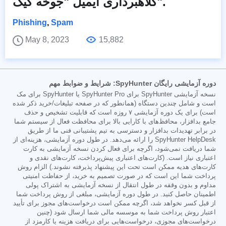
کلاهبرداری ایمیل "جوخه گیک".
Phishing
,
Spam
May 8, 2023
15,882
دوره آزمایشی رایگان SpyHunter: شرایط و ضوابط مهم
نسخه آزمایشی SpyHunter برای SpyHunter Pro یا SpyHunter برای مک
است و شامل چندین دستگاه (همانطور که در صفحه تبلیغات/خرید ذکر شده
است) برای یک دوره آزمایشی ۷ روزه است که قابلیت تشخیص و حذف
جامع بدافزار، محافظ‌های با کارایی بالا برای محافظت فعال از سیستم شما
در برابر تهدیدات بدافزار و دسترسی به تیم پشتیبانی فنی ما از طریق
SpyHunter HelpDesk را ارائه می‌دهد. در طول دوره آزمایشی، هزینه‌ای از
شما دریافت نمی‌شود، اگرچه برای فعال کردن نسخه آزمایشی به کارت
اعتباری نیاز است. (کارت‌های اعتباری پیش‌پرداخت، کارت‌های نقدی و
کارت‌های هدیه ممکن است تحت این پیشنهاد پذیرفته نشوند.) الزام روش
پرداخت شما این است که در صورت تصمیم به خرید، از حفاظت امنیتی
مداوم و بدون وقفه در طول انتقال از نسخه آزمایشی به اشتراک پولی
اطمینان حاصل کنید. در طول دوره آزمایشی، مبلغی از روش پرداخت شما
از قبل کسر نخواهد شد، اگرچه ممکن است درخواست‌های مجوز برای تأیید
اعتبار روش پرداخت شما به موسسه مالی شما ارسال شود (چنین
درخواست‌های مجوزی، درخواست‌هایی برای دریافت هزینه یا کارمزد از