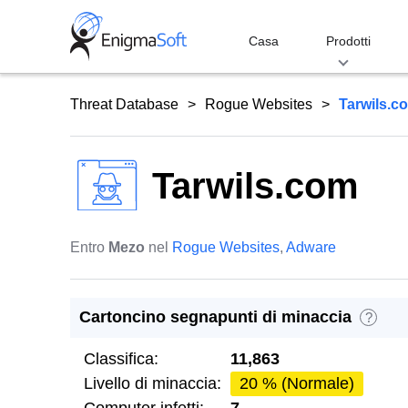
Skip
to
Casa
Prodotti
content
Threat Database
Rogue Websites
Tarwils.c
Tarwils.com
Entro
Mezo
nel
Rogue Websites
,
Adware
Cartoncino segnapunti di minaccia
?
Classifica:
11,863
Livello di minaccia:
20 % (Normale)