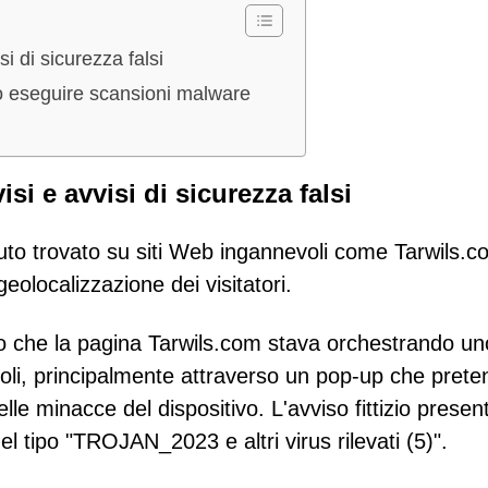
i di sicurezza falsi
o eseguire scansioni malware
si e avvisi di sicurezza falsi
uto trovato su siti Web ingannevoli come Tarwils.c
 geolocalizzazione dei visitatori.
tato che la pagina Tarwils.com stava orchestrando un
li, principalmente attraverso un pop-up che pret
elle minacce del dispositivo. L'avviso fittizio presen
l tipo "TROJAN_2023 e altri virus rilevati (5)".