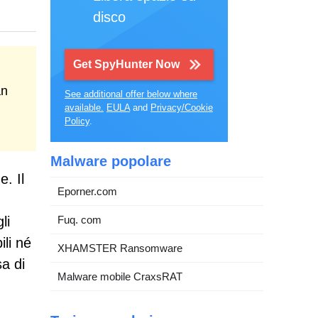
disco
Get SpyHunter Now
an
See additional offer below where
available.
EULA
and
Privacy/Cookie
Policy
.
Malware popolare
. Il
Eporner.com
li
Fuq. com
ili né
XHAMSTER Ransomware
sa di
Malware mobile CraxsRAT