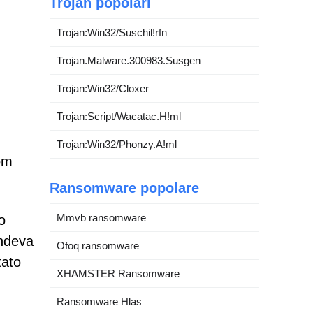
Trojan popolari
Trojan:Win32/Suschil!rfn
Trojan.Malware.300983.Susgen
Trojan:Win32/Cloxer
Trojan:Script/Wacatac.H!ml
Trojan:Win32/Phonzy.A!ml
om
Ransomware popolare
Mmvb ransomware
o
endeva
Ofoq ransomware
tato
XHAMSTER Ransomware
Ransomware Hlas