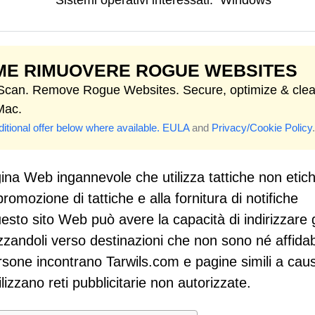
Sistemi operativi interessati:
Windows
ME RIMUOVERE ROGUE WEBSITES
 Scan. Remove Rogue Websites. Secure, optimize & cle
Mac.
itional offer below where available.
EULA
and
Privacy/Cookie Policy
.
na Web ingannevole che utilizza tattiche non etiche
promozione di tattiche e alla fornitura di notifiche
uesto sito Web può avere la capacità di indirizzare g
izzandoli verso destinazioni che non sono né affidab
ersone incontrano Tarwils.com e pagine simili a cau
ilizzano reti pubblicitarie non autorizzate.