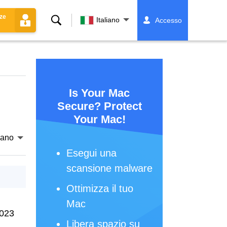
nze
Ricerca
Italiano
Accesso
Is Your Mac
Secure? Protect
Your Mac!
liano
Esegui una
scansione malware
Ottimizza il tuo
Mac
2023
Libera spazio su