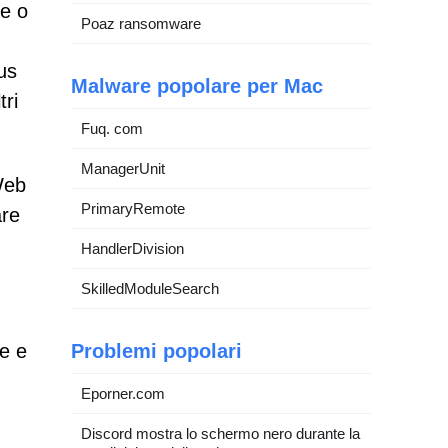
ce o
Poaz ransomware
us
Malware popolare per Mac
tri
Fuq. com
ManagerUnit
 Web
PrimaryRemote
are
HandlerDivision
SkilledModuleSearch
ce e
Problemi popolari
Eporner.com
Discord mostra lo schermo nero durante la