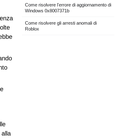
Come risolvere l'errore di aggiornamento di
Windows 0x8007371b
senza
Come risolvere gli arresti anomali di
olte
Roblox
rebbe
lando
nto
re
lle
 alla