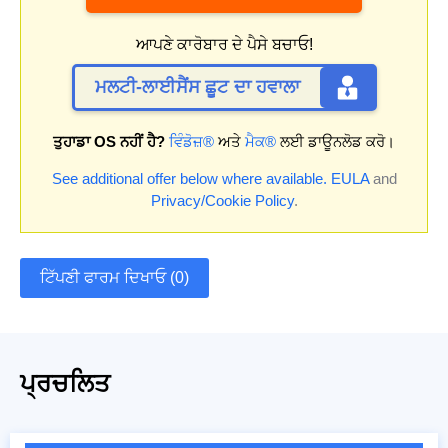
ਆਪਣੇ ਕਾਰੋਬਾਰ ਦੇ ਪੈਸੇ ਬਚਾਓ!
ਮਲਟੀ-ਲਾਈਸੈਂਸ ਛੂਟ ਦਾ ਹਵਾਲਾ
ਤੁਹਾਡਾ OS ਨਹੀਂ ਹੈ?
ਵਿੰਡੋਜ਼®
ਅਤੇ
ਮੈਕ®
ਲਈ ਡਾਊਨਲੋਡ ਕਰੋ।
See additional offer below where available.
EULA
and
Privacy/Cookie Policy
.
ਟਿੱਪਣੀ ਫਾਰਮ ਦਿਖਾਓ (0)
ਪ੍ਰਚਲਿਤ