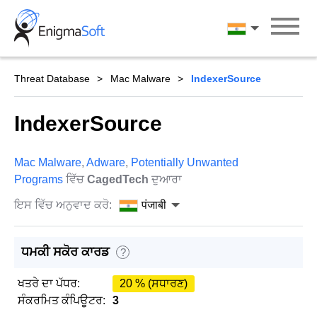
Skip
to
पंजाबी
content
Threat Database
Mac Malware
IndexerSource
IndexerSource
Mac Malware
,
Adware
,
Potentially Unwanted
Programs
ਵਿੱਚ
CagedTech
ਦੁਆਰਾ
ਇਸ ਵਿੱਚ ਅਨੁਵਾਦ ਕਰੋ:
पंजाबी
ਧਮਕੀ ਸਕੋਰ ਕਾਰਡ
?
ਖਤਰੇ ਦਾ ਪੱਧਰ:
20 % (ਸਧਾਰਣ)
ਸੰਕਰਮਿਤ ਕੰਪਿਊਟਰ:
3