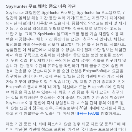
SpyHunter 무료 체험: 중요 이용 약관
SpyHunter 체험판은 SpyHunter Pro 또는 SpyHunter for Mac용으로, 7
일간의 일회성 체험 기간 동안 여러 기기(프로모션 자료/구매 페이지에
명시된 대로)에서 사용할 수 있습니다. 종합적인 악성코드 탐지 및 제거
기능, 시스템을 악성코드 위협으로부터 적극적으로 보호하는 고성능
보안 기능, 그리고 SpyHunter 헬프데스크를 통한 기술 지원팀 이용 혜
택을 제공합니다. 체험 기간 동안에는 요금이 청구되지 않지만, 체험판
활성화를 위해 신용카드 정보가 필요합니다. (선불 신용카드, 직불카드,
상품권은 이 체험판에서 사용할 수 없습니다.) 결제 수단 정보는 체험판
에서 유료 구독으로 전환하는 과정에서 중단 없는 보안 보호를 보장하
기 위한 것입니다. 체험 기간 동안에는 결제 금액이 선불로 청구되지 않
습니다. 단, 결제 수단의 유효성을 확인하기 위해 금융 기관에 승인 요
청이 전송될 수 있습니다(이러한 승인 요청은 EnigmaSoft에서 요금을
청구하는 것이 아니며, 결제 수단 및/또는 금융 기관에 따라 계정 사용
가능 여부에 영향을 미칠 수 있습니다). 7일 체험 기간이 종료되기 전에
EnigmaSoft 웹사이트의 '내 계정' 섹션에서 또는 EnigmaSoft에 연락하
여 체험을 취소할 수 있습니다. 체험 기간 종료 후 즉시 요금이 청구되
는 것을 방지하려면 취소하는 것이 좋습니다. 체험 기간 중에 취소하면
SpyHunter 이용 권한이 즉시 상실됩니다. 시스템 관리 등의 이유로 원
치 않는 요금이 청구된 경우, 구매일로부터 30일 이내에 언제든지 취소
하고 전액 환불받을 수 있습니다. 자세한
내용은 FAQ를
참조하세요.
체험 기간 종료 시, 제때 취소하지 않은 경우 제공 자료 및 등록/구매 페
이지 약관(본 약관에 참조로 포함됨, 가격은 국가 또는 프로모션에 따라