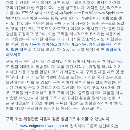
다를 수 있으며 구매 페이지 세부 정보는 별도 참조)에 명시된 가격과
구독 기간에 대한 요금이 즉시 선불 청구됩니다. 가격은 일반적으로 6
개월마다
$79.98
부터 시작합니다(SpyHunter Pro Windows/SpyHunter
for Mac). 구매하신 구독은 등록/구매 페이지 약관에 따라
자동으로 갱
신
됩니다. 해당 약관은 최초 구매 시점에 적용되는 표준 구독료로 동일
한 구독 기간 또는 프로모션 자료/구매 페이지에 명시된 기간 동안 자동
갱신을 규정하고 있으며, 이는 구독을 지속적으로 유지하는 사용자에
게 적용됩니다. 자세한 내용은 구매 페이지를 참조하십시오. 체험판은
본 약관, 최종
사용자 라이선스 계약/서비스 약관
,
개인정보/쿠키 정책
및
할인 약관
의 적용을 받습니다. SpyHunter를 제거하려면
방법을 알
아보세요
.
구독 자동 갱신 결제 시, 각 결제일 전에 등록 시 제공하신 이메일 주소
로 알림 이메일이 발송됩니다. 체험 기간 시작 시, 계정당 하나의 기기
에서만 사용 가능한 활성화 코드가 제공됩니다. 구독은 제공 자료 및 등
록/구매 페이지 약관(본 약관에 참조로 포함됨, 가격은 국가 또는 프로
모션에 따라 다를 수 있으며 구매 페이지 세부 정보는 별도 참조)에 명
시된 가격 및 구독 기간으로 자동 갱신됩니다. 유료 구독 사용자의 경
우, 구독을 취소하더라도 유료 구독 기간이 종료될 때까지 제품을 계속
이용할 수 있습니다. 현재 구독 기간에 대한 환불을 원하시는 경우, 최
근 구매일로부터 30일 이내에 구독을 취소하고 환불을 신청해야 하며,
환불 처리가 완료되면 모든 기능 이용이 즉시 중단됩니다.
구독 또는 체험판은 다음과 같은 방법으로 취소할 수 있습니다.
www.enigmasoftware.com
에 접속하여 오른쪽 상단에 있는