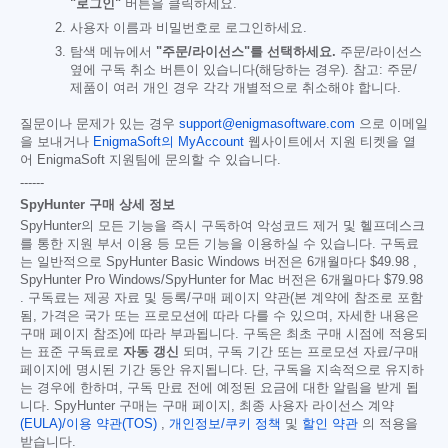
"로그인"
버튼을 클릭하세요.
사용자 이름과 비밀번호로 로그인하세요.
탐색 메뉴에서
"주문/라이선스"를 선택하세요.
주문/라이선스
옆에 구독 취소 버튼이 있습니다(해당하는 경우). 참고: 주문/
제품이 여러 개인 경우 각각 개별적으로 취소해야 합니다.
질문이나 문제가 있는 경우
support@enigmasoftware.com
으로 이메일
을 보내거나
EnigmaSoft의 MyAccount
웹사이트에서 지원 티켓을 열
어 EnigmaSoft 지원팀에 문의할 수 있습니다.
------
SpyHunter 구매 상세 정보
SpyHunter의 모든 기능을 즉시 구독하여 악성코드 제거 및 헬프데스크
를 통한 지원 부서 이용 등 모든 기능을 이용하실 수 있습니다. 구독료
는 일반적으로 SpyHunter Basic Windows 버전은 6개월마다
$49.98
,
SpyHunter Pro Windows/SpyHunter for Mac 버전은 6개월마다
$79.98
. 구독료는 제공 자료 및 등록/구매 페이지 약관(본 계약에 참조로 포함
됨, 가격은 국가 또는 프로모션에 따라 다를 수 있으며, 자세한 내용은
구매 페이지 참조)에 따라 부과됩니다. 구독은 최초 구매 시점에 적용되
는 표준 구독료로
자동 갱신
되며, 구독 기간 또는 프로모션 자료/구매
페이지에 명시된 기간 동안 유지됩니다. 단, 구독을 지속적으로 유지하
는 경우에 한하며, 구독 만료 전에 예정된 요금에 대한 알림을 받게 됩
니다. SpyHunter 구매는 구매 페이지, 최종 사용자 라이선스 계약
(EULA)/이용 약관(TOS)
,
개인정보/쿠키 정책
및
할인 약관
의 적용을
받습니다.