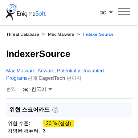
Skip
to
한국어
content
Threat Database
Mac Malware
IndexerSource
IndexerSource
Mac Malware
,
Adware
,
Potentially Unwanted
Programs
년에
CagedTech
년까지
번역 :
한국어
위협 스코어카드
?
위협 수준:
20 % (정상)
감염된 컴퓨터:
3