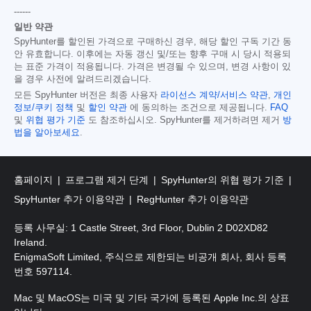
------
일반 약관
SpyHunter를 할인된 가격으로 구매하신 경우, 해당 할인 구독 기간 동
안 유효합니다. 이후에는 자동 갱신 및/또는 향후 구매 시 당시 적용되
는 표준 가격이 적용됩니다. 가격은 변경될 수 있으며, 변경 사항이 있
을 경우 사전에 알려드리겠습니다.
모든 SpyHunter 버전은 최종 사용자
라이선스 계약/서비스 약관
,
개인
정보/쿠키 정책
및
할인 약관
에 동의하는 조건으로 제공됩니다.
FAQ
및
위협 평가 기준
도 참조하십시오. SpyHunter를 제거하려면 제거
방
법을 알아보세요
.
홈페이지
프로그램 제거 단계
SpyHunter의 위협 평가 기준
SpyHunter 추가 이용약관
RegHunter 추가 이용약관
등록 사무실: 1 Castle Street, 3rd Floor, Dublin 2 D02XD82
Ireland.
EnigmaSoft Limited, 주식으로 제한되는 비공개 회사, 회사 등록
번호 597114.
Mac 및 MacOS는 미국 및 기타 국가에 등록된 Apple Inc.의 상표