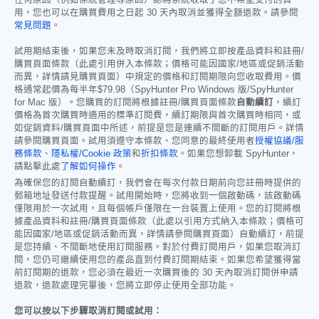
用，您也可以在購買費用之日起 30 天內取消並獲得全額退款。請參閱
常見問題
。
試用期結束後，如果您未及時取消訂閱，我們將立即按產品資料和註冊/
購買頁面條款（此處引用併入本條款；價格可能因國家/地區或促銷活動
而異，詳情請見購買頁面）中規定的價格和訂閱期限向您收取費用。價
格通常起價為每半年
$79.98
（SpyHunter Pro Windows 版/SpyHunter
for Mac 版）。您購買的訂閱將根據註冊/購買頁面條款
自動續訂
，續訂
價格為首次購買時適用的標準訂閱費，續訂期限與首次購買時相同，或
如促銷資料/購買頁面中所述，前提是您是連續不間斷的訂閱用戶。詳情
請參閱購買頁面。試用須遵守本條款、您同意的最終使用者
授權協議/服
務條款
、
隱私權/Cookie 政策
和
折扣條款
。如果您想卸載 SpyHunter，
請點擊此處
了解如何操作
。
為確保您的訂閱自動續訂，我們會在每次付款日期前向您註冊時提供的
郵箱地址發送付款提醒。試用開始時，您將收到一個啟動碼，該啟動碼
僅限用於一次試用，且每個帳戶僅限在一台裝置上使用。您的訂閱將根
據產品資料和註冊/購買頁面條款（此處以引用方式納入本條款；價格可
能因國家/地區或促銷活動而異，詳情請參閱購買頁面）自動續訂，前提
是您持續、不間斷地使用訂閱服務。對於付費訂閱用戶，如果您取消訂
閱，您仍可繼續使用您的產品直到付費訂閱期結束。如果您希望獲得當
前訂閱期的退款，您必須在最近一次購買後的 30 天內取消訂閱併申請
退款，退款處理完畢後，您將立即停止使用全部功能。
您可以按以下步驟取消訂閱或試用：