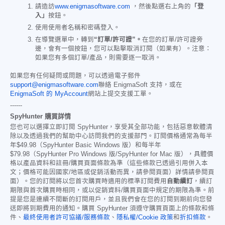
請造訪
www.enigmasoftware.com
，然後點選右上角的
「登
入」
按鈕。
使用使用者名稱和密碼登入。
在導覽選單中，轉到
“訂單/許可證”。
在您的訂單/許可證旁
邊，會有一個按鈕，您可以點擊取消訂閱（如果有）。注意：
如果您有多個訂單/產品，則需要逐一取消。
如果您有任何疑問或問題，可以透過電子郵件
support@enigmasoftware.com
聯絡 EnigmaSoft 支持，或在
EnigmaSoft 的 MyAccount
網站上提交支援工單。
------
SpyHunter 購買詳情
您也可以選擇立即訂閱 SpyHunter，享受其全部功能，包括惡意軟體清
除以及透過我們的幫助中心訪問我們的支援部門。訂閱價格通常為每半
年
$49.98
（SpyHunter Basic Windows 版）和每半年
$79.98
（SpyHunter Pro Windows 版/SpyHunter for Mac 版），具體價
格以產品資料和註冊/購買頁面條款為準（這些條款已透過引用併入本
文；價格可能因國家/地區或促銷活動而異，請參閱頁面）詳情請參閱頁
面）。您的訂閱將以您首次購買時適用的標準訂閱費用
自動續訂
，續訂
期限與首次購買時相同，或以促銷資料/購買頁面中規定的期限為準。前
提是您是連續不間斷的訂閱用戶，並且我們會在您的訂閱到期前向您發
送即將到期費用的通知。購買 SpyHunter 須遵守購買頁面上的條款和條
件、
最終使用者許可協議/服務條款
、
隱私權/Cookie 政策
和
折扣條款
。