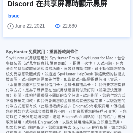
Discord 在共享屏幕時顯示黑屏
Issue
June 22, 2021
22,680
SpyHunter 免費試用：重要條款與條件
SpyHunter 試用版適用於 SpyHunter Pro 或 SpyHunter for Mac，包含
多個裝置（詳見宣傳資料/購買頁面），提供一次性 7 天試用期，包含
全面的惡意軟體偵測和清除功能、高效能防護措施，可主動保護您的系
統免受惡意軟體威脅，並透過 SpyHunter HelpDesk 聯絡我們的技術支
援團隊。試用期內無需預先付費，但啟動試用版需提供信用卡資訊。
（本優惠可能不接受預付信用卡、金融卡和禮品卡。）我們要求您提供
付款方式，是為了確保您在從試用版過渡到付費訂閱（如果您決定購
買）期間，能夠持續獲得不間斷的安全保護。試用期間，您的付款方式
不會被預先扣款，但我們會向您的金融機構發送授權請求，以驗證您的
付款方式是否有效（此類授權請求並非 EnigmaSoft 收取費用，但根據
您的付款方式和/或金融機構的不同，可能會影響您的帳戶可用性）。您
可以在 7 天試用期結束前，透過 EnigmaSoft 網站的「我的帳戶」部分
取消試用，或聯絡 EnigmaSoft，以避免試用期結束後立即產生費用。
如果您在試用期內取消，您將立即失去 SpyHunter 的存取權。如果您因
任何原因（例如係統管理等原因）認為系統收取了您不希望支付的費