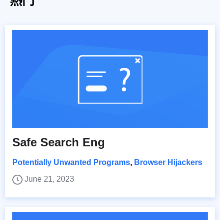
熱門
Safe Search Eng
Potentially Unwanted Programs
,
Browser Hijackers
June 21, 2023