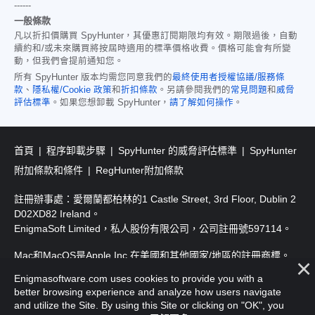
------
一般條款
凡以折扣價購買 SpyHunter，其優惠訂閱期限均有效。期限過後，自動
續約和/或未來購買將按屆時適用的標準價格收費。價格可能會有所變
動，但我們會提前通知您。
所有 SpyHunter 版本均需您同意我們的
最終使用者授權協議/服務條
款
、
隱私權/Cookie 政策
和
折扣條款
。另請參閱我們的
常見問題
和
威脅
評估標準
。如果您想卸載 SpyHunter，
請了解如何操作
。
首頁
程序卸載步驟
SpyHunter 的威脅評估標準
SpyHunter
附加條款和條件
RegHunter附加條款
註冊辦事處：愛爾蘭都柏林的1 Castle Street, 3rd Floor, Dublin 2
D02XD82 Ireland。
EnigmaSoft Limited，私人股份有限公司，公司註冊號597114。
Mac和MacOS是Apple Inc.在美國和其他國家/地區的註冊商標。
Enigmasoftware.com uses cookies to provide you with a
版權所有2016-2026. EnigmaSoft Ltd. 保留所有權利。
better browsing experience and analyze how users navigate
and utilize the Site. By using this Site or clicking on "OK", you