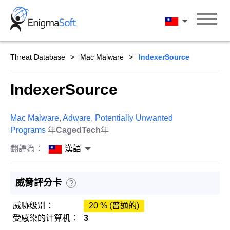
Skip
to
漢語
content
Threat Database
Mac Malware
IndexerSource
IndexerSource
Mac Malware
,
Adware
,
Potentially Unwanted
Programs
年
CagedTech
年
翻譯為：
漢語
威脅評分卡
?
威胁级别：
20 % (普通的)
受感染的计算机：
3