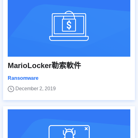
MarioLocker勒索軟件
Ransomware
December 2, 2019