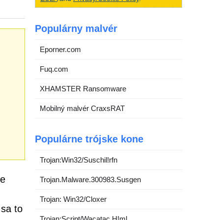
Populárny malvér
Eporner.com
Fuq.com
XHAMSTER Ransomware
Mobilný malvér CraxsRAT
Populárne trójske kone
Trojan:Win32/Suschil!rfn
re
Trojan.Malware.300983.Susgen
Trojan: Win32/Cloxer
sa to
Trojan:Script/Wacatac.H!ml