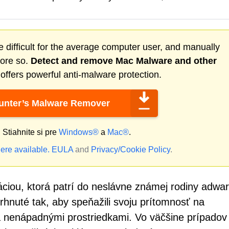
 difficult for the average computer user, and manually
more so.
Detect and remove
Mac Malware
and other
ffers powerful anti-malware protection.
nter’s Malware Remover
?
Stiahnite si pre
Windows®
a
Mac®
.
ere available.
EULA
and
Privacy/Cookie Policy
.
ciou, ktorá patrí do neslávne známej rodiny adwa
hnuté tak, aby speňažili svoju prítomnosť na
a nenápadnými prostriedkami. Vo väčšine prípadov 