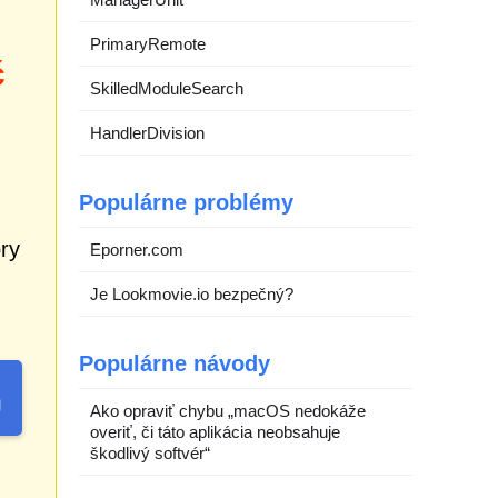
PrimaryRemote
č
SkilledModuleSearch
HandlerDivision
Populárne problémy
ory
Eporner.com
Je Lookmovie.io bezpečný?
Populárne návody
Ako opraviť chybu „macOS nedokáže
overiť, či táto aplikácia neobsahuje
škodlivý softvér“