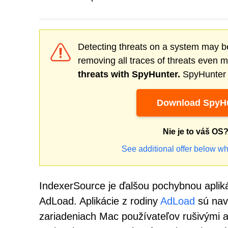
Detecting threats on a system may be
removing all traces of threats even 
threats with SpyHunter.
SpyHunter o
Download SpyHu
Nie je to váš OS
See additional offer below wh
IndexerSource je ďalšou pochybnou apliká
AdLoad. Aplikácie z rodiny
AdLoad
sú navr
zariadeniach Mac používateľov rušivými 