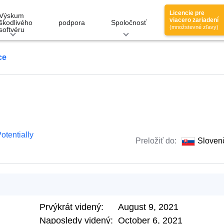
Licencie pre
Výskum
viacero zariadení
škodlivého
podpora
Spoločnosť
(množstevné zľavy)
softvéru
ce
otentially
Preložiť do:
Sloven
Prvýkrát videný:
August 9, 2021
Naposledy videný:
October 6, 2021