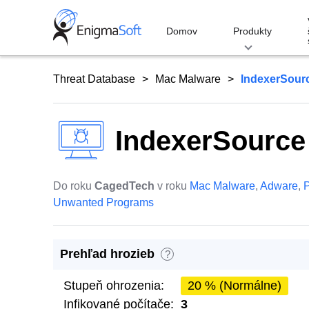
Skip
to
Domov
Produkty
content
Threat Database
Mac Malware
IndexerSour
IndexerSource
Do roku
CagedTech
v roku
Mac Malware
,
Adware
,
P
Unwanted Programs
Prehľad hrozieb
?
Stupeň ohrozenia:
20 % (Normálne)
Infikované počítače:
3