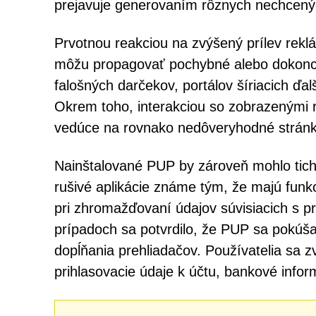
prejavuje generovaním rôznych nechcenýc
Prvotnou reakciou na zvýšený prílev rek
môžu propagovať pochybné alebo dokonca 
falošných darčekov, portálov šíriacich ďa
Okrem toho, interakciou so zobrazenými 
vedúce na rovnako nedôveryhodné stránk
Nainštalované PUP by zároveň mohlo ticho
rušivé aplikácie známe tým, že majú funk
pri zhromažďovaní údajov súvisiacich s pr
prípadoch sa potvrdilo, že PUP sa pokúša
dopĺňania prehliadačov. Používatelia sa z
prihlasovacie údaje k účtu, bankové infor