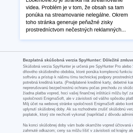
Lookmovie.io je stránka na streamovanie
videa. Problém je v tom, že obsah sa tam
ponúka na streamovanie nelegálne. Okrem
toho stránka generuje peňažné zisky
prostredníctvom nečestných reklamných...
Bezplatná skúšobná verzia SpyHunter: Dôležité zmlu
Skúšobná verzia SpyHunter je určená pre SpyHunter Pro alebo 
dňového skúšobného obdobia, ktoré ponúka komplexnú funkciu 
softvéru a prístup k nášmu tímu technickej podpory prostredn
potrebná kreditná karta. (Predplatené kreditné karty, debetné 
neprerušovanú bezpečnostnú ochranu počas prechodu zo skúšob
žiadna platba vopred, hoci vašej finančnej inštitúcii môžu byť 
spoločnosti EnigmaSoft, ale v závislosti od vášho spôsobu plat
Môj účet na webovej stránke spoločnosti EnigmaSoft alebo kont
uplynutí skúšobnej doby. Ak sa rozhodnete zrušiť skúšobnú ver
poplatok, ktorý ste nechceli vykonať (napríklad z dôvodu admin
Na konci skúšobnej doby vám bude okamžite vopred účtovaná ce
zahrnuté odkazom; ceny sa môžu líšiť v závislosti od krajiny a