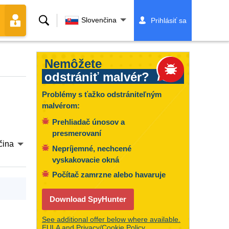
Vyhľadávanie
Slovenčina
Prihlásiť sa
Nemôžete
odstrániť malvér?
Problémy s ťažko odstrániteľným
malvérom:
Prehliadač únosov a
presmerovaní
čina
Nepríjemné, nechcené
vyskakovacie okná
Počítač zamrzne alebo havaruje
Download SpyHunter
See additional offer below where available.
EULA
and
Privacy/Cookie Policy
.