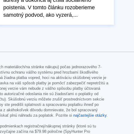
adresy a dokonca aj čísla sociálneho
poistenia. V tomto článku rozoberieme
samotný podvod, ako vyzerá,...
ch materiáloch/na stránke nákupu) počas jednorazového 7-
ktívnu ochranu vášho systému pred hrozbami škodlivého
žiadna platba vopred, hoci na aktiváciu skúšobnej verzie je
davka na váš spôsob platby je pomôcť zabezpečiť nepretržitú a
bnej verzie vám nebude z vášho spôsobu platby účtovaná
éto autorizačné odoslania nie sú žiadosťami o poplatky od
účtu). Skúšobnú verziu môžete zrušiť prostredníctvom sekcie
ste predišli splatnosti a spracovaniu poplatku ihneď po
 sa z akéhokoľvek dôvodu domnievate, že bol spracovaný
skať plnú náhradu za poplatok. Pozrite si
najčastejšie otázky
.
odmienkach registračnej/nákupnej stránky (ktoré sú tu
a zvyčajne začína na
$79.98
polročne (SpyHunter Pro