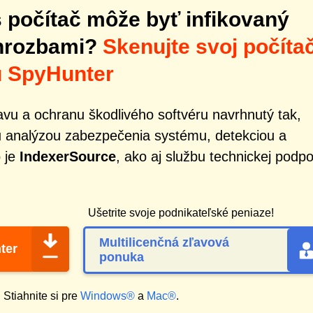
š počítač môže byť infikovaný
hrozbami?
Skenujte svoj počíta
u SpyHunter
vu a ochranu škodlivého softvéru navrhnutý tak,
 analýzou zabezpečenia systému, detekciou a
o je
IndexerSource
, ako aj službu technickej podp
Ušetrite svoje podnikateľské peniaze!
Multilicenčná zľavová
ter
ponuka
?
Stiahnite si pre
Windows®
a
Mac®
.