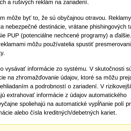
h a rušivých reklám na zariadení.
lám môže byť to, že sú obyčajnou otravou. Reklam
nebezpečné destinácie, vrátane phishingových ta
lšie PUP (potenciálne nechcené programy) a ďalšie
reklamami môžu používatelia spustiť presmerovan
y.
 vysávať informácie zo systému. V skutočnosti sú
cie na zhromažďovanie údajov, ktoré sa môžu preja
ehliadaním a podrobností o zariadení. V rizikovejš
jú extrahovať informácie z údajov automatického
vyčajne spoliehajú na automatické vypĺňanie polí p
mácie alebo čísla kreditných/debetných kariet.