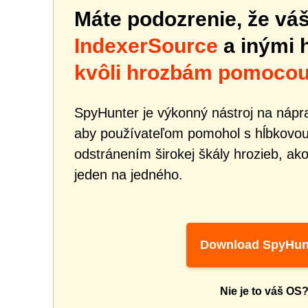
Máte podozrenie, že vá
IndexerSource
a inými 
kvôli hrozbám pomoco
SpyHunter je výkonný nástroj na nápra
aby používateľom pomohol s hĺbkovou
odstránením širokej škály hrozieb, ak
jeden na jedného.
Download SpyHun
Nie je to váš OS