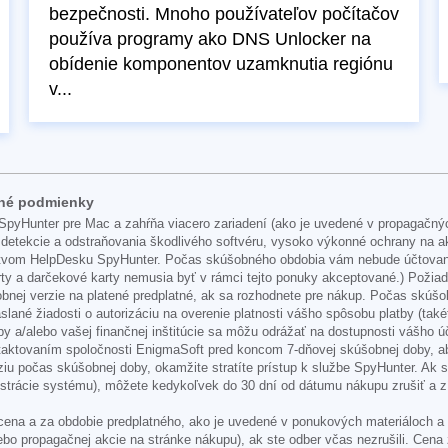
bezpečnosti. Mnoho používateľov počítačov
používa programy ako DNS Unlocker na
obídenie komponentov uzamknutia regiónu
v...
vné podmienky
SpyHunter pre Mac a zahŕňa viacero zariadení (ako je uvedené v propagačný
detekcie a odstraňovania škodlivého softvéru, vysoko výkonné ochrany na a
íctvom HelpDesku SpyHunter. Počas skúšobného obdobia vám nebude účtovaná 
karty a darčekové karty nemusia byť v rámci tejto ponuky akceptované.) Požia
nej verzie na platené predplatné, ak sa rozhodnete pre nákup. Počas skúšo
zaslané žiadosti o autorizáciu na overenie platnosti vášho spôsobu platby (tak
by a/alebo vašej finančnej inštitúcie sa môžu odrážať na dostupnosti vášho 
aktovaním spoločnosti EnigmaSoft pred koncom 7-dňovej skúšobnej doby, aby 
ziu počas skúšobnej doby, okamžite stratíte prístup k službe SpyHunter. Ak
istrácie systému), môžete kedykoľvek do 30 dní od dátumu nákupu zrušiť a zí
na a za obdobie predplatného, ako je uvedené v ponukových materiáloch a p
lebo propagačnej akcie na stránke nákupu), ak ste odber včas nezrušili. Cen