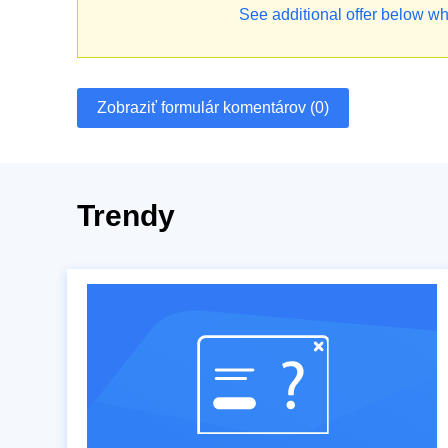
See additional offer below wh
Zobraziť formulár komentárov (0)
Trendy