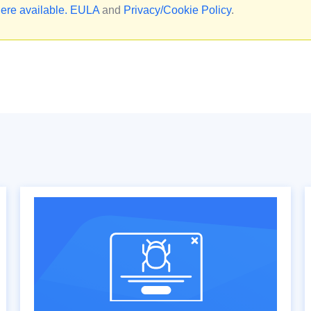
ere available.
EULA
and
Privacy/Cookie Policy
.