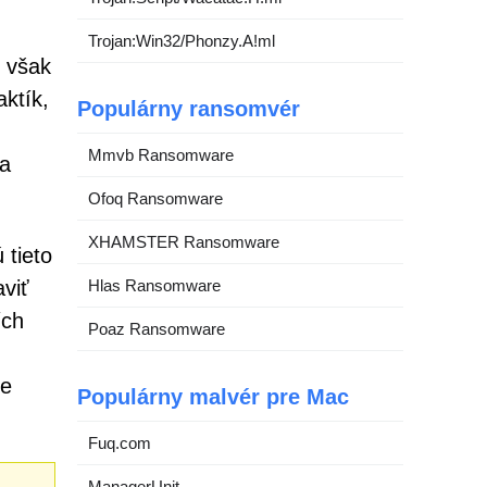
Trojan:Win32/Phonzy.A!ml
y však
ktík,
Populárny ransomvér
.
Mmvb Ransomware
ia
Ofoq Ransomware
XHAMSTER Ransomware
 tieto
viť
Hlas Ransomware
ích
Poaz Ransomware
re
Populárny malvér pre Mac
Fuq.com
ManagerUnit