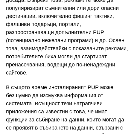
досада. Въпреки това, рекламите може да
популяризират съмнителни или дори опасни
дестинации, включително фишинг тактики,
фалшиви подаръци, портали,
разпространяващи допълнителни PUP
(потенциално нежелани програми) и др. Освен
това, взаимодействайки с показваните реклами,
потребителите биха могли да стартират
пренасочвания, водещи до по-ненадеждни
сайтове.
В същото време инсталираният PUP може
безшумно да изсмуква информация от
системата. Всъщност тези натрапчиви
приложения са известни с това, че имат
функции за събиране на данни, които могат да
се проявят в събирането на данни, свързани с