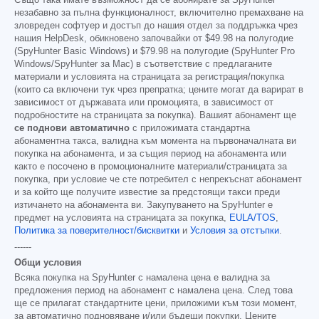
Също така имате възможност да се абонирате за SpyHunter
незабавно за пълна функционалност, включително премахване на
зловреден софтуер и достъп до нашия отдел за поддръжка чрез
нашия HelpDesk, обикновено започвайки от
$49.98
на полугодие
(SpyHunter Basic Windows) и
$79.98
на полугодие (SpyHunter Pro
Windows/SpyHunter за Mac) в съответствие с предлаганите
материали и условията на страницата за регистрация/покупка
(които са включени тук чрез препратка; цените могат да варират в
зависимост от държавата или промоцията, в зависимост от
подробностите на страницата за покупка). Вашият абонамент ще
се поднови автоматично
с приложимата стандартна
абонаментна такса, валидна към момента на първоначалната ви
покупка на абонамента, и за същия период на абонамента или
както е посочено в промоционалните материали/страницата за
покупка, при условие че сте потребител с непрекъснат абонамент
и за който ще получите известие за предстоящи такси преди
изтичането на абонамента ви. Закупуването на SpyHunter е
предмет на условията на страницата за покупка,
EULA/TOS
,
Политика за поверителност/бисквитки
и
Условия за отстъпки
.
------
Общи условия
Всяка покупка на SpyHunter с намалена цена е валидна за
предложения период на абонамент с намалена цена. След това
ще се прилагат стандартните цени, приложими към този момент,
за автоматично подновяване и/или бъдещи покупки. Цените