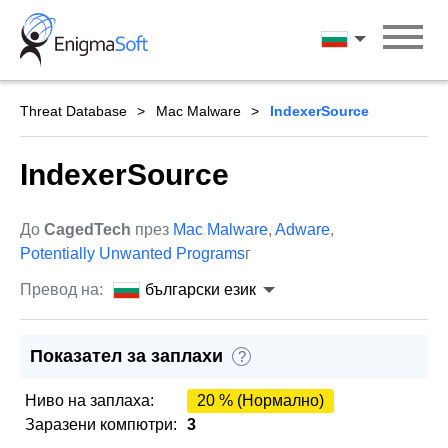
Skip
to
български ези
content
Threat Database
Mac Malware
IndexerSource
IndexerSource
До
CagedTech
през
Mac Malware
,
Adware
,
Potentially Unwanted Programs
г
Превод на:
български език
Показател за заплахи
?
Ниво на заплаха:
20 % (Нормално)
Заразени компютри:
3