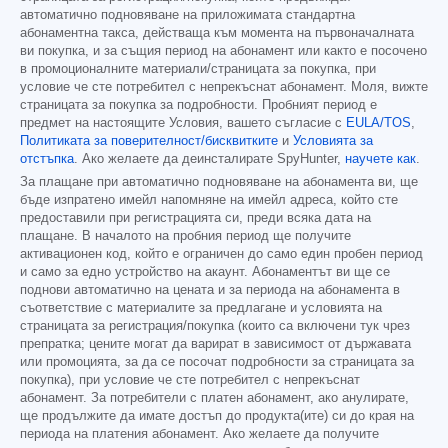
автоматично подновяване на приложимата стандартна
абонаментна такса, действаща към момента на първоначалната
ви покупка, и за същия период на абонамент или както е посочено
в промоционалните материали/страницата за покупка, при
условие че сте потребител с непрекъснат абонамент. Моля, вижте
страницата за покупка за подробности. Пробният период е
предмет на настоящите Условия, вашето съгласие с
EULA/TOS
,
Политиката за поверителност/бисквитките
и
Условията за
отстъпка
. Ако желаете да деинсталирате SpyHunter,
научете как
.
За плащане при автоматично подновяване на абонамента ви, ще
бъде изпратено имейл напомняне на имейл адреса, който сте
предоставили при регистрацията си, преди всяка дата на
плащане. В началото на пробния период ще получите
активационен код, който е ограничен до само един пробен период
и само за едно устройство на акаунт. Абонаментът ви ще се
поднови автоматично на цената и за периода на абонамента в
съответствие с материалите за предлагане и условията на
страницата за регистрация/покупка (които са включени тук чрез
препратка; цените могат да варират в зависимост от държавата
или промоцията, за да се посочат подробности за страницата за
покупка), при условие че сте потребител с непрекъснат
абонамент. За потребители с платен абонамент, ако анулирате,
ще продължите да имате достъп до продукта(ите) си до края на
периода на платения абонамент. Ако желаете да получите