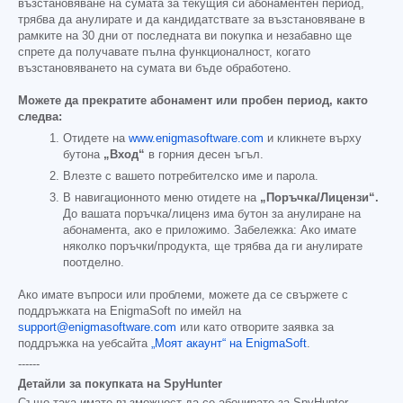
възстановяване на сумата за текущия си абонаментен период,
трябва да анулирате и да кандидатствате за възстановяване в
рамките на 30 дни от последната ви покупка и незабавно ще
спрете да получавате пълна функционалност, когато
възстановяването на сумата ви бъде обработено.
Можете да прекратите абонамент или пробен период, както
следва:
Отидете на
www.enigmasoftware.com
и кликнете върху
бутона
„Вход“
в горния десен ъгъл.
Влезте с вашето потребителско име и парола.
В навигационното меню отидете на
„Поръчка/Лицензи“.
До вашата поръчка/лиценз има бутон за анулиране на
абонамента, ако е приложимо. Забележка: Ако имате
няколко поръчки/продукта, ще трябва да ги анулирате
поотделно.
Ако имате въпроси или проблеми, можете да се свържете с
поддръжката на EnigmaSoft по имейл на
support@enigmasoftware.com
или като отворите заявка за
поддръжка на уебсайта
„Моят акаунт“ на EnigmaSoft
.
------
Детайли за покупката на SpyHunter