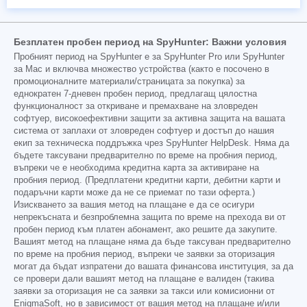
Безплатен пробен период на SpyHunter: Важни условия
Пробният период на SpyHunter е за SpyHunter Pro или SpyHunter
за Mac и включва множество устройства (както е посочено в
промоционалните материали/страницата за покупка) за
еднократен 7-дневен пробен период, предлагащ цялостна
функционалност за откриване и премахване на зловреден
софтуер, високоефективни защити за активна защита на вашата
система от заплахи от зловреден софтуер и достъп до нашия
екип за техническа поддръжка чрез SpyHunter HelpDesk. Няма да
бъдете таксувани предварително по време на пробния период,
въпреки че е необходима кредитна карта за активиране на
пробния период. (Предплатени кредитни карти, дебитни карти и
подаръчни карти може да не се приемат по тази оферта.)
Изискването за вашия метод на плащане е да се осигури
непрекъсната и безпроблемна защита по време на прехода ви от
пробен период към платен абонамент, ако решите да закупите.
Вашият метод на плащане няма да бъде таксуван предварително
по време на пробния период, въпреки че заявки за оторизация
могат да бъдат изпратени до вашата финансова институция, за да
се провери дали вашият метод на плащане е валиден (такива
заявки за оторизация не са заявки за такси или комисионни от
EnigmaSoft, но в зависимост от вашия метод на плащане и/или