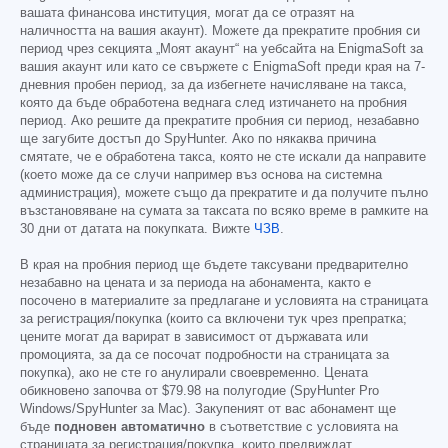
вашата финансова институция, могат да се отразят на
наличността на вашия акаунт). Можете да прекратите пробния си
период чрез секцията „Моят акаунт“ на уебсайта на EnigmaSoft за
вашия акаунт или като се свържете с EnigmaSoft преди края на 7-
дневния пробен период, за да избегнете начисляване на такса,
която да бъде обработена веднага след изтичането на пробния
период. Ако решите да прекратите пробния си период, незабавно
ще загубите достъп до SpyHunter. Ако по някаква причина
смятате, че е обработена такса, която не сте искали да направите
(което може да се случи например въз основа на системна
администрация), можете също да прекратите и да получите пълно
възстановяване на сумата за таксата по всяко време в рамките на
30 дни от датата на покупката. Вижте
ЧЗВ
.
В края на пробния период ще бъдете таксувани предварително
незабавно на цената и за периода на абонамента, както е
посочено в материалите за предлагане и условията на страницата
за регистрация/покупка (които са включени тук чрез препратка;
цените могат да варират в зависимост от държавата или
промоцията, за да се посочат подробности на страницата за
покупка), ако не сте го анулирали своевременно. Цената
обикновено започва от
$79.98
на полугодие (SpyHunter Pro
Windows/SpyHunter за Mac). Закупеният от вас абонамент ще
бъде
подновен автоматично
в съответствие с условията на
страницата за регистрация/покупка, които предвиждат