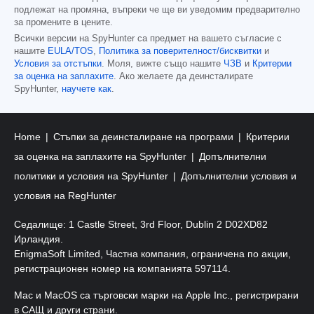
подлежат на промяна, въпреки че ще ви уведомим предварително
за промените в цените.
Всички версии на SpyHunter са предмет на вашето съгласие с
нашите
EULA/TOS
,
Политика за поверителност/бисквитки
и
Условия за отстъпки
. Моля, вижте също нашите
ЧЗВ
и
Критерии
за оценка на заплахите
. Ако желаете да деинсталирате
SpyHunter,
научете как
.
Home
Стъпки за деинсталиране на програми
Критерии
за оценка на заплахите на SpyHunter
Допълнителни
политики и условия на SpyHunter
Допълнителни условия и
условия на RegHunter
Седалище: 1 Castle Street, 3rd Floor, Dublin 2 D02XD82
Ирландия.
EnigmaSoft Limited, Частна компания, ограничена по акции,
регистрационен номер на компанията 597114.
Mac и MacOS са търговски марки на Apple Inc., регистрирани
в САЩ и други страни.