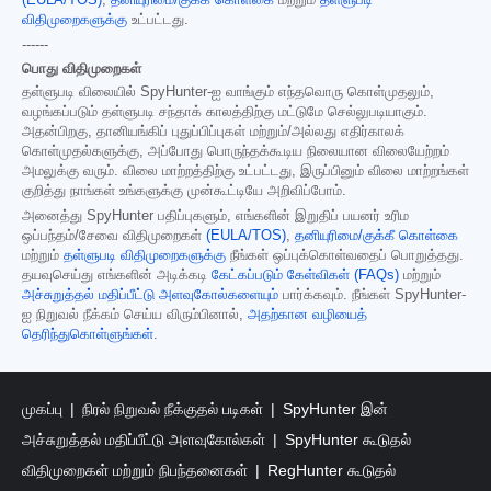
(EULA/TOS)
,
தனியுரிமை/குக்கீ கொள்கை
மற்றும்
தள்ளுபடி
விதிமுறைகளுக்கு
உட்பட்டது.
------
பொது விதிமுறைகள்
தள்ளுபடி விலையில் SpyHunter-ஐ வாங்கும் எந்தவொரு கொள்முதலும்,
வழங்கப்படும் தள்ளுபடி சந்தாக் காலத்திற்கு மட்டுமே செல்லுபடியாகும்.
அதன்பிறகு, தானியங்கிப் புதுப்பிப்புகள் மற்றும்/அல்லது எதிர்காலக்
கொள்முதல்களுக்கு, அப்போது பொருந்தக்கூடிய நிலையான விலையேற்றம்
அமலுக்கு வரும். விலை மாற்றத்திற்கு உட்பட்டது, இருப்பினும் விலை மாற்றங்கள்
குறித்து நாங்கள் உங்களுக்கு முன்கூட்டியே அறிவிப்போம்.
அனைத்து SpyHunter பதிப்புகளும், எங்களின் இறுதிப் பயனர் உரிம
ஒப்பந்தம்/சேவை விதிமுறைகள்
(EULA/TOS)
,
தனியுரிமை/குக்கீ கொள்கை
மற்றும்
தள்ளுபடி விதிமுறைகளுக்கு
நீங்கள் ஒப்புக்கொள்வதைப் பொறுத்தது.
தயவுசெய்து எங்களின் அடிக்கடி
கேட்கப்படும் கேள்விகள் (FAQs)
மற்றும்
அச்சுறுத்தல் மதிப்பீட்டு அளவுகோல்களையும்
பார்க்கவும். நீங்கள் SpyHunter-
ஐ நிறுவல் நீக்கம் செய்ய விரும்பினால்,
அதற்கான வழியைத்
தெரிந்துகொள்ளுங்கள்
.
முகப்பு
நிரல் நிறுவல் நீக்குதல் படிகள்
SpyHunter இன்
அச்சுறுத்தல் மதிப்பீட்டு அளவுகோல்கள்
SpyHunter கூடுதல்
விதிமுறைகள் மற்றும் நிபந்தனைகள்
RegHunter கூடுதல்