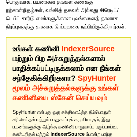
பொதுவாக, பயனர்கள் தங்கள் கணக்கு
நற்சான்றிதழ்கள், வங்கித் தகவல் அல்லது கிரெடிட்/
டெபிட் கார்டு எண்களுக்கான புலங்களைத் தானாக
நிரப்புவதற்கு தானாக நிரப்புவதை நம்பியிருக்கிறார்கள்.
உங்கள் கணினி
IndexerSource
மற்றும் பிற அச்சுறுத்தல்களால்
பாதிக்கப்பட்டிருக்கலாம் என நீங்கள்
சந்தேகிக்கிறீர்களா?
SpyHunter
மூலம் அச்சுறுத்தல்களுக்கு உங்கள்
கணினியை ஸ்கேன் செய்யவும்
SpyHunter என்பது ஒரு சக்திவாய்ந்த தீம்பொருள்
சரிசெய்தல் மற்றும் பாதுகாப்புக் கருவியாகும், இது
பயனர்களுக்கு ஆழ்ந்த கணினி பாதுகாப்பு பகுப்பாய்வு,
கண்டறிதல் மற்றும்
IndexerSource
போன்ற பரந்த