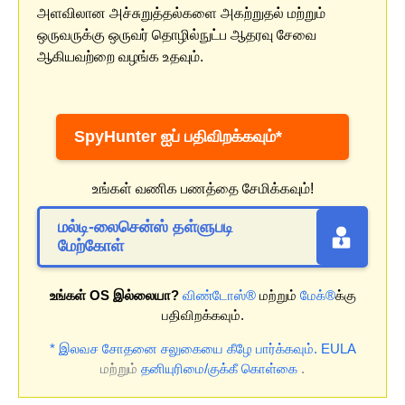
அளவிலான அச்சுறுத்தல்களை அகற்றுதல் மற்றும்
ஒருவருக்கு ஒருவர் தொழில்நுட்ப ஆதரவு சேவை
ஆகியவற்றை வழங்க உதவும்.
SpyHunter ஐப் பதிவிறக்கவும்*
உங்கள் வணிக பணத்தை சேமிக்கவும்!
மல்டி-லைசென்ஸ் தள்ளுபடி
மேற்கோள்
உங்கள் OS இல்லையா?
விண்டோஸ்®
மற்றும்
மேக்®
க்கு
பதிவிறக்கவும்.
* இலவச சோதனை சலுகையை கீழே பார்க்கவும்.
EULA
மற்றும்
தனியுரிமை/குக்கீ கொள்கை
.