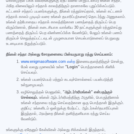
கொள்முதல் பக்க விவரங்களுக்கு ஏற்ப விலை மாறுபடலாம்) உங்கள் சந்தா,
அதே விலையிலும் சந்தாக் காலத்திற்கும் தானாகவே புதுப்பிக்கப்படும்.
கட்டணச் சந்தாப் பயனர்களுக்கு, நீங்கள் ரத்துசெய்தால், உங்கள் கட்டணச்
சந்தாக் காலம் முடியும் வரை உங்கள் தயாரிப்பு(களை) தொடர்ந்து அணுகலாம்.
உங்கள் தற்போதைய சந்தாக் காலத்திற்கான பணத்தைத் திரும்பப் பெற
விரும்பினால், நீங்கள் கடைசியாக வாங்கிய 30 நாட்களுக்குள் ரத்துசெய்து
பணத்தைத் திரும்பப் பெற விண்ணப்பிக்க வேண்டும், மேலும் உங்கள் பணம்
திரும்பச் செலுத்தப்பட்டவுடன் முழுமையான செயல்பாடுகளைப் பெறுவது
உடனடியாக நிறுத்தப்படும்.
நீங்கள் சந்தா அல்லது சோதனையை பின்வருமாறு ரத்து செய்யலாம்:
www.enigmasoftware.com என்ற
இணையதளத்திற்குச் சென்று,
மேல் வலது மூலையில் உள்ள
"Login"
பொத்தானைக் கிளிக்
செய்யவும்.
உங்கள் பயனர்பெயர் மற்றும் கடவுச்சொல்லைப் பயன்படுத்தி
உள்நுழையவும்.
வழிசெலுத்தல் மெனுவில்,
"ஆர்டர்/உரிமங்கள்" என்பதற்குச்
செல்லவும்.
உங்கள் ஆர்டர்/உரிமத்திற்கு அருகில், பொருந்தினால்
உங்கள் சந்தாவை ரத்து செய்வதற்கான ஒரு பொத்தான் இருக்கும்.
குறிப்பு: உங்களிடம் ஒன்றுக்கு மேற்பட்ட ஆர்டர்கள்/தயாரிப்புகள்
இருந்தால், அவற்றை நீங்கள் தனித்தனியாக ரத்து செய்ய
வேண்டும்.
உங்களுக்கு ஏதேனும் கேள்விகள் அல்லது சிக்கல்கள் இருந்தால்,