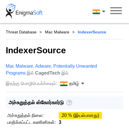
Skip
to
தமிழ்
content
Threat Database
Mac Malware
IndexerSource
IndexerSource
Mac Malware
,
Adware
,
Potentially Unwanted
Programs
இல்
CagedTech
இல்
இதற்கு மொழிபெயர்க்கவும்:
தமிழ்
அச்சுறுத்தல் ஸ்கோர்கார்டு
?
அச்சுறுத்தல் நிலை:
20 % (இயல்பானது)
பாதிக்கப்பட்ட கணினிகள்:
3