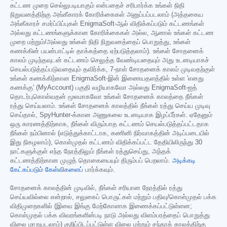
கட்டண முறை செல்லுபடியாகும் என்பதைச் சரிபார்க்க உங்கள் நிதி
நிறுவனத்திற்கு அங்கீகாரக் கோரிக்கைகள் அனுப்பப்படலாம் (அத்தகைய
அங்கீகாரச் சமர்ப்பிப்புகள் EnigmaSoft-ஆல் விதிக்கப்படும் கட்டணங்கள்
அல்லது கட்டணங்களுக்கான கோரிக்கைகள் அல்ல, ஆனால் உங்கள் கட்டண
முறை மற்றும்/அல்லது உங்கள் நிதி நிறுவனத்தைப் பொறுத்து, உங்கள்
கணக்கின் பயன்பாட்டில் தாக்கத்தை ஏற்படுத்தலாம்). உங்கள் சோதனைக்
காலம் முடிந்தவுடன் கட்டணம் செலுத்த வேண்டியதையும் அது உடனடியாகச்
செயல்படுத்தப்படுவதையும் தவிர்க்க, 7-நாள் சோதனைக் காலம் முடிவதற்குள்
உங்கள் கணக்கிற்கான EnigmaSoft-இன் இணையதளத்தில் உள்ள 'எனது
கணக்கு' (MyAccount) பகுதி வழியாகவோ அல்லது EnigmaSoft-ஐத்
தொடர்புகொள்வதன் மூலமாகவோ உங்கள் சோதனைக் காலத்தை நீங்கள்
ரத்து செய்யலாம். உங்கள் சோதனைக் காலத்தில் நீங்கள் ரத்து செய்ய முடிவு
செய்தால், SpyHunter-க்கான அணுகலை உடனடியாக இழப்பீர்கள். ஏதேனும்
ஒரு காரணத்திற்காக, நீங்கள் விரும்பாத கட்டணம் செயல்படுத்தப்பட்டதாக
நீங்கள் நம்பினால் (எடுத்துக்காட்டாக, கணினி நிர்வாகத்தின் அடிப்படையில்
இது நிகழலாம்), கொள்முதல் கட்டணம் விதிக்கப்பட்ட தேதியிலிருந்து 30
நாட்களுக்குள் எந்த நேரத்திலும் நீங்கள் ரத்துசெய்து, அந்தக்
கட்டணத்திற்கான முழுத் தொகையையும் திரும்பப் பெறலாம்.
அடிக்கடி
கேட்கப்படும் கேள்விகளைப்
பார்க்கவும்.
சோதனைக் காலத்தின் முடிவில், நீங்கள் சரியான நேரத்தில் ரத்து
செய்யவில்லை என்றால், சலுகைப் பொருட்கள் மற்றும் பதிவு/கொள்முதல் பக்க
விதிமுறைகளில் (இவை இங்கு மேற்கோளாக இணைக்கப்பட்டுள்ளன;
கொள்முதல் பக்க விவரங்களின்படி நாடு அல்லது விளம்பரத்தைப் பொறுத்து
விலை மாறுபடலாம்) குறிப்பிடப்பட்டுள்ள விலை மற்றும் சந்தாக் காலத்திற்கு