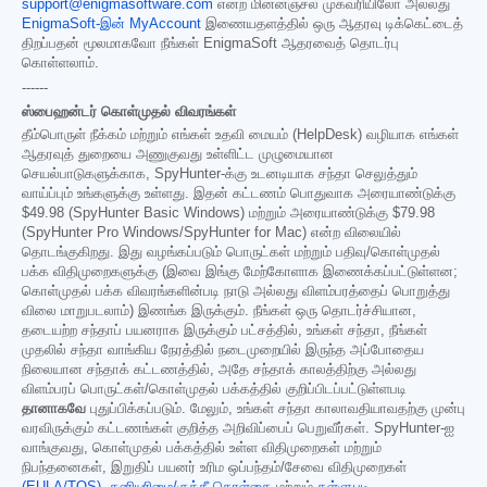
support@enigmasoftware.com
என்ற மின்னஞ்சல் முகவரியிலோ அல்லது
EnigmaSoft-இன் MyAccount
இணையதளத்தில் ஒரு ஆதரவு டிக்கெட்டைத்
திறப்பதன் மூலமாகவோ நீங்கள் EnigmaSoft ஆதரவைத் தொடர்பு
கொள்ளலாம்.
------
ஸ்பைஹன்டர் கொள்முதல் விவரங்கள்
தீம்பொருள் நீக்கம் மற்றும் எங்கள் உதவி மையம் (HelpDesk) வழியாக எங்கள்
ஆதரவுத் துறையை அணுகுவது உள்ளிட்ட முழுமையான
செயல்பாடுகளுக்காக, SpyHunter-க்கு உடனடியாக சந்தா செலுத்தும்
வாய்ப்பும் உங்களுக்கு உள்ளது. இதன் கட்டணம் பொதுவாக அரையாண்டுக்கு
$49.98
(SpyHunter Basic Windows) மற்றும் அரையாண்டுக்கு
$79.98
(SpyHunter Pro Windows/SpyHunter for Mac) என்ற விலையில்
தொடங்குகிறது. இது வழங்கப்படும் பொருட்கள் மற்றும் பதிவு/கொள்முதல்
பக்க விதிமுறைகளுக்கு (இவை இங்கு மேற்கோளாக இணைக்கப்பட்டுள்ளன;
கொள்முதல் பக்க விவரங்களின்படி நாடு அல்லது விளம்பரத்தைப் பொறுத்து
விலை மாறுபடலாம்) இணங்க இருக்கும். நீங்கள் ஒரு தொடர்ச்சியான,
தடையற்ற சந்தாப் பயனராக இருக்கும் பட்சத்தில், உங்கள் சந்தா, நீங்கள்
முதலில் சந்தா வாங்கிய நேரத்தில் நடைமுறையில் இருந்த அப்போதைய
நிலையான சந்தாக் கட்டணத்தில், அதே சந்தாக் காலத்திற்கு அல்லது
விளம்பரப் பொருட்கள்/கொள்முதல் பக்கத்தில் குறிப்பிடப்பட்டுள்ளபடி
தானாகவே
புதுப்பிக்கப்படும். மேலும், உங்கள் சந்தா காலாவதியாவதற்கு முன்பு
வரவிருக்கும் கட்டணங்கள் குறித்த அறிவிப்பைப் பெறுவீர்கள். SpyHunter-ஐ
வாங்குவது, கொள்முதல் பக்கத்தில் உள்ள விதிமுறைகள் மற்றும்
நிபந்தனைகள், இறுதிப் பயனர் உரிம ஒப்பந்தம்/சேவை விதிமுறைகள்