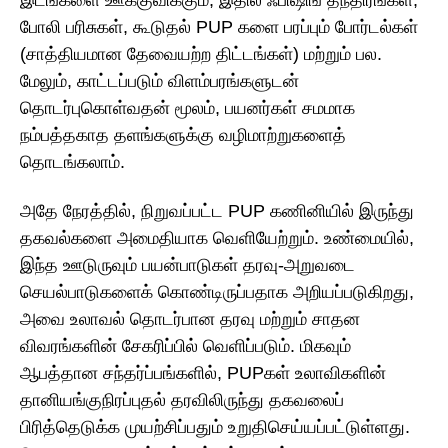
இடங்களை ஊக்குவிக்கும், இதில் ஃபிஷிங் தந்திரங்கள்,
போலி பரிசுகள், கூடுதல் PUP களை பரப்பும் போர்டல்கள்
(சாத்தியமான தேவையற்ற திட்டங்கள்) மற்றும் பல.
மேலும், காட்டப்படும் விளம்பரங்களுடன்
தொடர்புகொள்வதன் மூலம், பயனர்கள் சமமாக
நம்பத்தகாத தளங்களுக்கு வழிமாற்றுகளைத்
தொடங்கலாம்.
அதே நேரத்தில், நிறுவப்பட்ட PUP கணினியில் இருந்து
தகவல்களை அமைதியாக வெளியேற்றும். உண்மையில்,
இந்த ஊடுருவும் பயன்பாடுகள் தரவு-அறுவடை
செயல்பாடுகளைக் கொண்டிருப்பதாக அறியப்படுகிறது,
அவை உலாவல் தொடர்பான தரவு மற்றும் சாதன
விவரங்களின் சேகரிப்பில் வெளிப்படும். மிகவும்
ஆபத்தான சந்தர்ப்பங்களில், PUPகள் உலாவிகளின்
தானியங்குநிரப்புதல் தரவிலிருந்து தகவலைப்
பிரித்தெடுக்க முயற்சிப்பதும் உறுதிசெய்யப்பட்டுள்ளது.