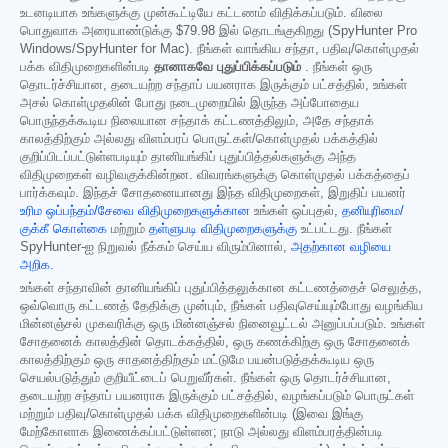
உடனடியாக உங்களுக்கு முன்கூட்டியே கட்டணம் விதிக்கப்படும். விலை
பொதுவாக அரையாண்டுக்கு
$79.98
இல் தொடங்குகிறது (SpyHunter Pro
Windows/SpyHunter for Mac). நீங்கள் வாங்கிய சந்தா, பதிவு/கொள்முதல்
பக்க விதிமுறைகளின்படி
தானாகவே புதுப்பிக்கப்படும்
. நீங்கள் ஒரு
தொடர்ச்சியான, தடையற்ற சந்தாப் பயனராக இருக்கும் பட்சத்தில், உங்கள்
அசல் கொள்முதலின் போது நடைமுறையில் இருந்த அப்போதைய
பொருந்தக்கூடிய நிலையான சந்தாக் கட்டணத்திலும், அதே சந்தாக்
காலத்திற்கும் அல்லது விளம்பரப் பொருட்கள்/கொள்முதல் பக்கத்தில்
குறிப்பிடப்பட்டுள்ளபடியும் தானியங்கிப் புதுப்பித்தல்களுக்கு அந்த
விதிமுறைகள் வழிவகுக்கின்றன. விவரங்களுக்கு கொள்முதல் பக்கத்தைப்
பார்க்கவும். இந்தச் சோதனையானது இந்த விதிமுறைகள், இறுதிப் பயனர்
உரிம ஒப்பந்தம்/சேவை விதிமுறைகளுக்கான
உங்கள் ஒப்புதல்,
தனியுரிமை/
குக்கீ கொள்கை
மற்றும்
தள்ளுபடி விதிமுறைகளுக்கு
உட்பட்டது. நீங்கள்
SpyHunter-ஐ நிறுவல் நீக்கம் செய்ய விரும்பினால்,
அதற்கான வழியை
அறிக
.
உங்கள் சந்தாவின் தானியங்கிப் புதுப்பித்தலுக்கான கட்டணத்தைச் செலுத்த,
ஒவ்வொரு கட்டணத் தேதிக்கு முன்பும், நீங்கள் பதிவுசெய்யும்போது வழங்கிய
மின்னஞ்சல் முகவரிக்கு ஒரு மின்னஞ்சல் நினைவூட்டல் அனுப்பப்படும். உங்கள்
சோதனைக் காலத்தின் தொடக்கத்தில், ஒரு கணக்கிற்கு ஒரு சோதனைக்
காலத்திற்கும் ஒரு சாதனத்திற்கும் மட்டுமே பயன்படுத்தக்கூடிய ஒரு
செயல்படுத்தும் குறியீட்டைப் பெறுவீர்கள். நீங்கள் ஒரு தொடர்ச்சியான,
தடையற்ற சந்தாப் பயனராக இருக்கும் பட்சத்தில், வழங்கப்படும் பொருட்கள்
மற்றும் பதிவு/கொள்முதல் பக்க விதிமுறைகளின்படி (இவை இங்கு
மேற்கோளாக இணைக்கப்பட்டுள்ளன; நாடு அல்லது விளம்பரத்தின்படி