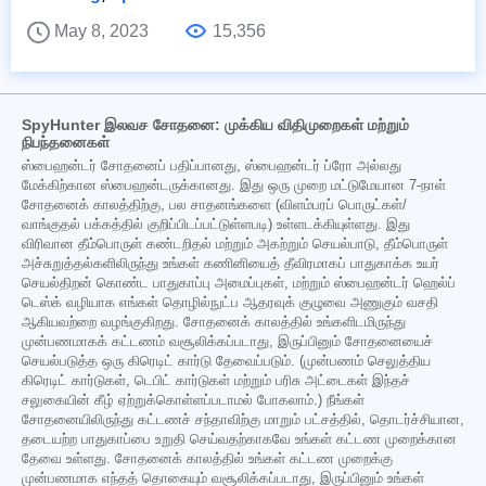
May 8, 2023
15,356
SpyHunter இலவச சோதனை: முக்கிய விதிமுறைகள் மற்றும்
நிபந்தனைகள்
ஸ்பைஹன்டர் சோதனைப் பதிப்பானது, ஸ்பைஹன்டர் ப்ரோ அல்லது
மேக்கிற்கான ஸ்பைஹன்டருக்கானது. இது ஒரு முறை மட்டுமேயான 7-நாள்
சோதனைக் காலத்திற்கு, பல சாதனங்களை (விளம்பரப் பொருட்கள்/
வாங்குதல் பக்கத்தில் குறிப்பிடப்பட்டுள்ளபடி) உள்ளடக்கியுள்ளது. இது
விரிவான தீம்பொருள் கண்டறிதல் மற்றும் அகற்றும் செயல்பாடு, தீம்பொருள்
அச்சுறுத்தல்களிலிருந்து உங்கள் கணினியைத் தீவிரமாகப் பாதுகாக்க உயர்
செயல்திறன் கொண்ட பாதுகாப்பு அமைப்புகள், மற்றும் ஸ்பைஹன்டர் ஹெல்ப்
டெஸ்க் வழியாக எங்கள் தொழில்நுட்ப ஆதரவுக் குழுவை அணுகும் வசதி
ஆகியவற்றை வழங்குகிறது. சோதனைக் காலத்தில் உங்களிடமிருந்து
முன்பணமாகக் கட்டணம் வசூலிக்கப்படாது, இருப்பினும் சோதனையைச்
செயல்படுத்த ஒரு கிரெடிட் கார்டு தேவைப்படும். (முன்பணம் செலுத்திய
கிரெடிட் கார்டுகள், டெபிட் கார்டுகள் மற்றும் பரிசு அட்டைகள் இந்தச்
சலுகையின் கீழ் ஏற்றுக்கொள்ளப்படாமல் போகலாம்.) நீங்கள்
சோதனையிலிருந்து கட்டணச் சந்தாவிற்கு மாறும் பட்சத்தில், தொடர்ச்சியான,
தடையற்ற பாதுகாப்பை உறுதி செய்வதற்காகவே உங்கள் கட்டண முறைக்கான
தேவை உள்ளது. சோதனைக் காலத்தில் உங்கள் கட்டண முறைக்கு
முன்பணமாக எந்தத் தொகையும் வசூலிக்கப்படாது, இருப்பினும் உங்கள்