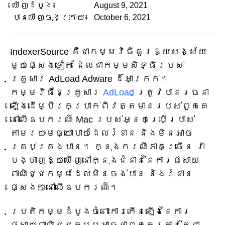
ឃើញដំបូង៖
August 9, 2021
បានឃើញចុងក្រោយ៖
October 6, 2021
IndexerSource គឺជាកម្មវិធីគួរឱ្យសង្ស័យ
មួយផ្សេងទៀត ដែលជាកម្មសិទ្ធិរបស់
គ្រួសារ AdLoad Adware ដ៏អាក្រក់។
កម្មវិធីនៃគ្រួសារ
AdLoad
ត្រូវបានរចនា
ឡើងដើម្បីរកប្រាក់ពីវត្តមានរបស់ពួកគេ
នៅលើឧបករណ៍ Mac របស់អ្នកប្រើប្រាស់
តាមរយៈមធ្យោបាយដែលរំខាន និងមិនអាច
គ្រប់គ្រងបាន។ ក្នុងករណីភាគច្រើន វា
បង្ហាញឱ្យឃើញនៅក្នុងជំនាន់នៃការផ្សាយ
ពាណិជ្ជកម្មដែលមិនចង់បាន និងរំខាន
ផ្សេងៗនៅលើឧបករណ៍។
ប្រតិកម្មដំបូងចំពោះការកើនឡើងនៃការ