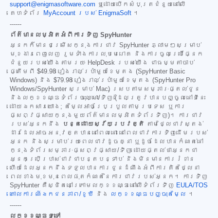
support@enigmasoftware.com
ឬដោយបើកសំបុត្រជំនួយនៅលើ
គេហទំព័រ
MyAccount របស់ EnigmaSoft
។
------
ព័ត៌មានលម្អិតអំពីការទិញ SpyHunter
អ្នកក៏មានជម្រើសក្នុងការជាវ SpyHunter ភ្លាមៗសម្រាប់
មុខងារពេញលេញ រួមទាំងការលុបមេរោគ និងការចូលប្រើផ្នែក
ជំនួយរបស់យើងតាមរយៈ HelpDesk របស់យើង ជាធម្មតាចាប់
ផ្តើមពី
$49.98
រៀងរាល់ប្រាំមួយខែម្តង (SpyHunter Basic
Windows) និង
$79.98
រៀងរាល់ប្រាំមួយខែម្តង (SpyHunter Pro
Windows/SpyHunter សម្រាប់ Mac) ស្របតាមសម្ភារៈផ្តល់ជូន
និងលក្ខខណ្ឌទំព័រចុះឈ្មោះ/ទិញ (ដែលត្រូវបានបញ្ចូលនៅទីនេះ
ដោយឯកសារយោង; តម្លៃអាចប្រែប្រួលតាមប្រទេស ឬការ
ផ្សព្វផ្សាយក្នុងមួយព័ត៌មានលម្អិតទំព័រទិញ)។ ការជាវ
របស់អ្នកនឹង
បន្តដោយស្វ័យប្រវត្តិ
តាមថ្លៃជាវស្តង់
ដារដែលអាចអនុវត្តបាននៅពេលនោះ នៅពេលជាវការទិញដើមរបស់
អ្នក និងសម្រាប់រយៈពេលជាវដូចគ្នា ឬដូចដែលបានកំណត់នៅ
ក្នុងទំព័រសម្ភារៈផ្សព្វផ្សាយ/ទិញ ដោយផ្តល់ថាអ្នកជា
អ្នកប្រើប្រាស់ជាវជាបន្តបន្ទាប់ និងមិនមានការរំខាន
ហើយដែលអ្នកនឹងទទួលបានការជូនដំណឹងអំពីការគិតថ្លៃនា
ពេលខាងមុខមុនពេលផុតកំណត់នៃការជាវរបស់អ្នក។ ការទិញ
SpyHunter គឺស្ថិតនៅក្រោមលក្ខខណ្ឌនៅលើទំព័រទិញ
EULA/TOS
គោលការណ៍ឯកជនភាព/ខូឃី
និង
លក្ខខណ្ឌបញ្ចុះតម្លៃ
។
------
លក្ខខណ្ឌទូទៅ