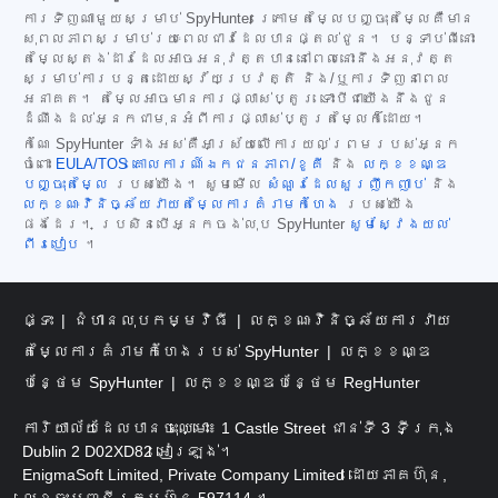
ការទិញណាមួយសម្រាប់ SpyHunter ក្រោមតម្លៃបញ្ចុះតម្លៃគឺមាន
សុពលភាពសម្រាប់រយៈពេលជាវដែលបានផ្តល់ជូន។ បន្ទាប់ពីនោះ
តម្លៃស្តង់ដារដែលអាចអនុវត្តបាននៅពេលនោះនឹងអនុវត្ត
សម្រាប់ការបន្តដោយស្វ័យប្រវត្តិ និង/ឬការទិញនាពេល
អនាគត។ តម្លៃអាចមានការផ្លាស់ប្តូរ ទោះបីជាយើងនឹងជូន
ដំណឹងដល់អ្នកជាមុនអំពីការផ្លាស់ប្តូរតម្លៃក៏ដោយ។
កំណែ SpyHunter ទាំងអស់គឺអាស្រ័យលើការយល់ព្រមរបស់អ្នក
ចំពោះ
EULA/TOS
គោលការណ៍ឯកជនភាព/ខូគី
និង
លក្ខខណ្ឌ
បញ្ចុះតម្លៃ
របស់យើង។ សូមមើល
សំណួរដែលសួរញឹកញាប់
និង
លក្ខណៈវិនិច្ឆ័យវាយតម្លៃការគំរាមកំហែង
របស់យើង
ផងដែរ។ ប្រសិនបើអ្នកចង់លុប SpyHunter
សូមស្វែងយល់
ពីរបៀប
។
ផ្ទះ
ជំហានលុបកម្មវិធី
លក្ខណៈវិនិច្ឆ័យការវាយ
តម្លៃការគំរាមកំហែងរបស់ SpyHunter
លក្ខខណ្ឌ
បន្ថែម SpyHunter
លក្ខខណ្ឌបន្ថែម RegHunter
ការិយាល័យដែលបានចុះឈ្មោះ៖ 1 Castle Street ជាន់ទី 3 ទីក្រុង
Dublin 2 D02XD82 អៀរឡង់។
EnigmaSoft Limited, Private Company Limited ដោយភាគហ៊ុន,