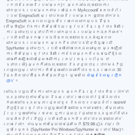
រកបាននៃគណនីរបស់អ្នក)។ អ្នកអាចលុបចោលការ
សាកល្បងរបស់អ្នកតាមរយៈផ្នែក MyAccount នៃគេហទំព័រ
របស់ EnigmaSoft សម្រាប់គណនីរបស់អ្នក ឬដោយទាក់ទង
EnigmaSoft មុនពេលបញ្ចប់នៃរយៈពេលសាកល្បង 7 ថ្ងៃ
ដើម្បីជៀសវាងការគិតថ្លៃដែលត្រូវបង់ និងត្រូវបានដំណើរ
ការភ្លាមៗបន្ទាប់ពីការសាកល្បងរបស់អ្នកផុតកំណត់។
ប្រសិនបើអ្នកសម្រេចចិត្តលុបចោលក្នុងអំឡុងពេល
សាកល្បងរបស់អ្នក អ្នកនឹងបាត់បង់សិទ្ធិចូលប្រើ
SpyHunter ភ្លាមៗ។ ប្រសិនបើដោយហេតុផលណាមួយ អ្នកជឿថា
ការគិតថ្លៃត្រូវបានដំណើរការដែលអ្នកមិនចង់ធ្វើ (ដែល
អាចកើតឡើងដោយផ្អែកលើការគ្រប់គ្រងប្រព័ន្ធ ជា
ឧទាហរណ៍) អ្នកក៏អាចលុបចោល និងទទួលបានប្រាក់សងវិញ
ពេញលេញសម្រាប់ការគិតថ្លៃនៅពេលណាក៏បានក្នុងរយៈពេល 30
ថ្ងៃគិតចាប់ពីថ្ងៃគិតថ្លៃទិញ។ សូមមើល
សំណួរដែលសួរញឹក
ញាប់
។
នៅចុងបញ្ចប់នៃការសាកល្បង អ្នកនឹងត្រូវបានគិតប្រាក់ជា
មុនភ្លាមៗតាមតម្លៃ និងសម្រាប់រយៈពេលជាវដូចដែលបាន
កំណត់នៅក្នុងសម្ភារៈផ្តល់ជូន និងលក្ខខណ្ឌទំព័រចុះឈ្មោះ/
ទិញ (ដែលត្រូវបានបញ្ចូលនៅទីនេះដោយឯកសារយោង; តម្លៃអាច
ប្រែប្រួលទៅតាមប្រទេស ឬការផ្សព្វផ្សាយក្នុងមួយព័ត៌មាន
លម្អិតទំព័រទិញ) ប្រសិនបើអ្នកមិនទាន់បានលុបចោលទាន់
ពេលវេលា។ ជាធម្មតាតម្លៃចាប់ផ្តើមពី
$79.98
រៀងរាល់ប្រាំ
មួយខែម្តង (SpyHunter Pro Windows/SpyHunter សម្រាប់ Mac)។
ការជាវដែលអ្នកបានទិញនឹងត្រូវបាន
បន្តដោយ