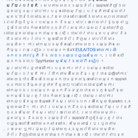
ស្វ័យប្រវត្តិ
ស្របតាមលក្ខខណ្ឌទំព័រចុះឈ្មោះ/ទិញ ដែល
ផ្តល់ជូនសម្រាប់ការបន្តដោយស្វ័យប្រវត្តិតាមថ្លៃជាវ
ស្តង់ដារដែលអាចអនុវត្តបាននៅពេលនោះ ដែលមានសុពលភាពនៅ
ពេលទិញដំបូងរបស់អ្នក និងសម្រាប់រយៈពេលជាវដូចគ្នា ឬ
ដូចដែលបានកំណត់នៅក្នុងទំព័រសម្ភារៈផ្សព្វផ្សាយ/ទិញ
ដោយផ្តល់ថាអ្នកជាអ្នកប្រើប្រាស់ជាវជាបន្តបន្ទាប់ និង
មិនមានការរំខាន។ សូមមើលទំព័រទិញសម្រាប់ព័ត៌មាន
លម្អិត។ ការសាកល្បងស្ថិតនៅក្រោមលក្ខខណ្ឌទាំងនេះ
កិច្ចព្រមព្រៀងរបស់អ្នកចំពោះ
EULA/TOS
គោលការណ៍
ឯកជនភាព/ខូគី
និង
លក្ខខណ្ឌបញ្ចុះតម្លៃ
។ ប្រសិនបើ
អ្នកចង់លុប SpyHunter
សូមស្វែងយល់ពីរបៀប
។
សម្រាប់ការទូទាត់លើការបន្តការជាវរបស់អ្នកដោយ
ស្វ័យប្រវត្តិ ការរំលឹកតាមអ៊ីមែលនឹងត្រូវបានផ្ញើទៅកាន់
អាសយដ្ឋានអ៊ីមែលដែលអ្នកបានផ្តល់ឱ្យនៅពេលអ្នកចុះឈ្មោះ
មុនកាលបរិច្ឆេទទូទាត់នីមួយៗ។ នៅពេលចាប់ផ្តើមការ
សាកល្បងរបស់អ្នក អ្នកនឹងទទួលបានលេខកូដធ្វើឱ្យ
សកម្មដែលត្រូវបានកំណត់ឱ្យប្រើប្រាស់សម្រាប់ការ
សាកល្បងតែមួយប៉ុណ្ណោះ និងសម្រាប់ឧបករណ៍តែមួយប៉ុណ្ណោះក្នុង
មួយគណនី។ ការជាវរបស់អ្នកនឹងបន្តដោយស្វ័យប្រវត្តិ
ក្នុងតម្លៃ និងសម្រាប់រយៈពេលជាវ ស្របតាមសម្ភារៈ
ផ្តល់ជូន និងលក្ខខណ្ឌទំព័រចុះឈ្មោះ/ទិញ (ដែលត្រូវបាន
បញ្ចូលនៅទីនេះដោយឯកសារយោង; តម្លៃអាចប្រែប្រួលតាម
ប្រទេស ឬការផ្សព្វផ្សាយក្នុងមួយព័ត៌មានលម្អិត
ទំព័រទិញ) ដោយផ្តល់ថាអ្នកជាអ្នកប្រើប្រាស់ជាវជាបន្ត