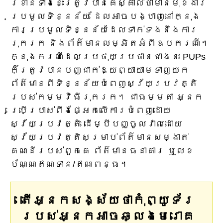
រំខានទាំងនេះត្រូវបានគេស្គាល់ថាមានមុខងារ
ប្រមូលទិន្នន័យ ដែលអាចបង្ហាញនៅក្នុង
ការប្រមូលទិន្នន័យដែលទាក់ទងនឹងការ
រុករក និងព័ត៌មានលម្អិតអំពីឧបករណ៍។
ក្នុងករណីដែលប្រថុយប្រថានជាងនេះ PUPs
ក៏ត្រូវបានបញ្ជាក់ឱ្យព្យាយាមទាញយក
ព័ត៌មានពីទិន្នន័យបំពេញស្វ័យប្រវត្តិ
របស់កម្មវិធីរុករក។ ជាធម្មតា អ្នក
ប្រើប្រាស់ពឹងផ្អែកលើការបំពេញដោយ
ស្វ័យប្រវត្តិ ដើម្បីបញ្ចូលវាលដោយ
ស្វ័យប្រវត្តិសម្រាប់ព័ត៌មានសម្ងាត់
គណនីរបស់ពួកគេ ព័ត៌មានធនាគារ ឬលេខ
ប័ណ្ណឥណទាន/ឥណពន្ធ។
តើអ្នកសង្ស័យថាកុំព្យូទ័រ
របស់អ្នកអាចឆ្លងមេរោគ