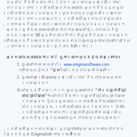
បន្ទាប់ និងមិនមានការរំខាន។ សម្រាប់អ្នកប្រើប្រាស់
ជាវបង់ប្រាក់ ប្រសិនបើអ្នកលុបចោល អ្នកនឹងបន្តចូល
ប្រើផលិតផលរបស់អ្នករហូតដល់ចុងបញ្ចប់នៃរយៈពេល
ជាវបង់ប្រាក់របស់អ្នក។ ប្រសិនបើអ្នកចង់ទទួលបាន
ប្រាក់សងវិញសម្រាប់រយៈពេលជាវបច្ចុប្បន្នរបស់អ្នក
អ្នកត្រូវតែលុបចោល ហើយដាក់ពាក្យស្នើសុំប្រាក់សងវិញ
ក្នុងរយៈពេល 30 ថ្ងៃគិតចាប់ពីការទិញថ្មីបំផុតរបស់អ្នក
ហើយអ្នកនឹងឈប់ទទួលបានមុខងារពេញលេញភ្លាមៗ នៅពេលដែល
ប្រាក់សងរបស់អ្នកត្រូវបានដំណើរការ។
អ្នកអាចលុបចោលការជាវ ឬការសាកល្បងដូចខាងក្រោម៖
ចូលទៅកាន់
គេហទំព័រ www.enigmasoftware.com
ហើយចុចប៊ូតុង
"ចូល"
នៅជ្រុងខាងស្តាំខាងលើ។
ចូលដោយប្រើឈ្មោះអ្នកប្រើប្រាស់ និងពាក្យសម្ងាត់
របស់អ្នក។
នៅក្នុងម៉ឺនុយរុករក សូមចូលទៅកាន់
"ការបញ្ជាទិញ/
អាជ្ញាប័ណ្ណ"។
នៅជាប់នឹងការបញ្ជាទិញ/អាជ្ញាប័ណ្ណ
របស់អ្នក ប៊ូតុងមួយអាចរកបានដើម្បីលុបចោលការ
ជាវរបស់អ្នក ប្រសិនបើអាចអនុវត្តបាន។ ចំណាំ៖
ប្រសិនបើអ្នកមានការបញ្ជាទិញ/ផលិតផលច្រើន
អ្នកនឹងត្រូវលុបចោលពួកវាជាលក្ខណៈបុគ្គល។
ប្រសិនបើអ្នកមានសំណួរ ឬបញ្ហាណាមួយ អ្នកអាចទាក់ទង
ផ្នែកជំនួយ EnigmaSoft តាមរយៈអ៊ីមែល