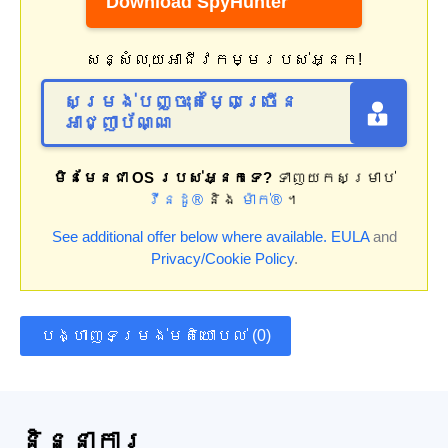
Download SpyHunter
សន្សំលុយអាជីវកម្មរបស់អ្នក!
សម្រង់បញ្ចុះតម្លៃច្រើន
អាជ្ញាប័ណ្ណ
មិនមែនជា OS របស់អ្នកទេ?
ទាញយកសម្រាប់
វីនដូ®
និង
ម៉ាក់®
។
See additional offer below where available.
EULA
and
Privacy/Cookie Policy
.
បង្ហាញទម្រង់មតិយោបល់ (0)
និន្នាការ