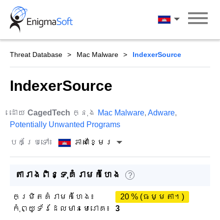
Skip
to
ភាសាខ្មែរ
content
Threat Database
Mac Malware
IndexerSource
IndexerSource
ដោយ
CagedTech
ក្នុង
Mac Malware
,
Adware
,
Potentially Unwanted Programs
បកប្រែទៅ៖
ភាសាខ្មែរ
តារាងពិន្ទុគំរាមកំហែង
?
កម្រិតគំរាមកំហែង៖
20 % (ធម្មតា។)
កុំព្យូទ័រដែលមានមេរោគ៖
3