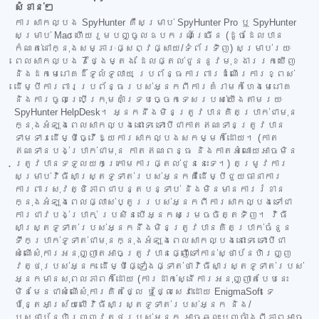
សំខាន់ៗ
ការសាកល្បង SpyHunter គឺសម្រាប់ SpyHunter Pro ឬ SpyHunter
សម្រាប់ Mac ហើយរួមបញ្ចូលឧបករណ៍ច្រើន (ដូចដែលបាន
កំណត់នៅក្នុងសម្ភារៈផ្សព្វផ្សាយ/ទំព័រទិញ) សម្រាប់រយៈ
ពេលសាកល្បង 7 ថ្ងៃម្តង ដែលផ្តល់ជូននូវមុខងាររកឃើញ
និងដកមេរោគដ៏ទូលំទូលាយ ប្រព័ន្ធការពារដំណើរការខ្ពស់
ដើម្បីការពារប្រព័ន្ធរបស់អ្នកពីការគំរាមកំហែងមេរោគ
និងការចូលប្រើក្រុមគាំទ្របច្ចេកទេសរបស់យើងតាមរយៈ
SpyHunter HelpDesk។ អ្នកនឹងមិនត្រូវបានគិតប្រាក់ជាមុន
ក្នុងអំឡុងពេលសាកល្បងនោះទេ ទោះបីជាកាតឥណទានត្រូវបាន
ទាមទារដើម្បីធ្វើឱ្យការសាកល្បងសកម្មក៏ដោយ។ (កាត
ឥណទានបង់ប្រាក់ជាមុន កាតឥណពន្ធ និងកាតអំណោយអាចមិន
ត្រូវបានទទួលយកក្រោមការផ្តល់ជូននេះទេ។) តម្រូវការ
សម្រាប់វិធីសាស្ត្រទូទាត់របស់អ្នកគឺដើម្បីជួយធានាការ
ការពារសុវត្ថិភាពជាបន្តបន្ទាប់ និងមិនមានការរំខាន
ក្នុងអំឡុងពេលផ្លាស់ប្តូររបស់អ្នកពីការសាកល្បងទៅជា
ការជាវបង់ប្រាក់ ប្រសិនបើអ្នកសម្រេចចិត្តទិញ។ វិធី
សាស្ត្រទូទាត់របស់អ្នកនឹងមិនត្រូវបានគិតប្រាក់ចំនួន
ទឹកប្រាក់ទូទាត់ជាមុនក្នុងអំឡុងពេលសាកល្បងនោះទេ ទោះបីជា
សំណើសុំការអនុញ្ញាតអាចត្រូវបានផ្ញើទៅកាន់ស្ថាប័នហិរញ្ញ
វត្ថុរបស់អ្នក ដើម្បីផ្ទៀងផ្ទាត់ថាវិធីសាស្ត្រទូទាត់របស់
អ្នកមានសុពលភាពក៏ដោយ (ការដាក់ស្នើការអនុញ្ញាតបែបនេះ
មិនមែនជាសំណើសុំការគិតថ្លៃ ឬថ្លៃសេវាដោយ EnigmaSoft ទេ
ប៉ុន្តែអាស្រ័យលើវិធីសាស្ត្រទូទាត់របស់អ្នក និង/
ឬស្ថាប័នហិរញ្ញវត្ថុរបស់អ្នក អាចឆ្លុះបញ្ចាំងពីភាពអាច