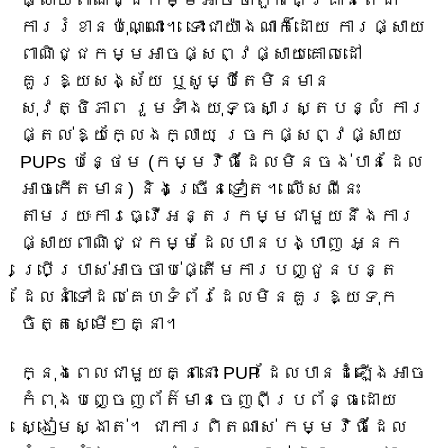
ផ្សាយពាណិជ្ជកម្មអាចថាពួកគេគ្រាន់តែជា
ការរំខានប៉ុណ្ណោះ។ ទោះជាយ៉ាងណាក៏ដោយ ការផ្សាយ
ពាណិជ្ជកម្មអាចផ្សព្វផ្សាយគោលដៅ
គួរឱ្យសង្ស័យ ឬសូម្បីតែមិនមាន
សុវត្ថិភាព រួមទាំងយុទ្ធសាស្ត្របន្លំ ការ
ផ្តល់ឱ្យក្លែងក្លាយ ច្រកផ្សព្វផ្សាយ
PUPs បន្ថែម (កម្មវិធីដែលមិនចង់បានដែល
អាចកើតមាន) និងច្រើនទៀត។ លើសពីនេះ
តាមរយៈការធ្វើអន្តរកម្មជាមួយនឹងការ
ផ្សាយពាណិជ្ជកម្មដែលបានបង្ហាញ អ្នក
ប្រើប្រាស់អាចចាប់ផ្តើមការបញ្ជូនបន្ត
ដែលនាំទៅដល់គេហទំព័រដែលមិនគួរឱ្យទុក
ចិត្តស្មើៗគ្នា។
ក្នុងពេលជាមួយគ្នានោះ PUP ដែលបានដំឡើងអាច
កំពុងបញ្ចេញព័ត៌មានចេញពីប្រព័ន្ធដោយ
ស្ងៀមស្ងាត់។ ជាការពិតណាស់ កម្មវិធីដែល