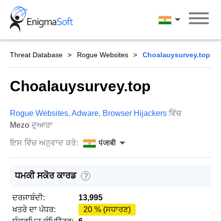
Skip
to
पंजाबी
content
Threat Database
Rogue Websites
Choalauysurvey.top
Choalauysurvey.top
Rogue Websites
,
Adware
,
Browser Hijackers
ਵਿੱਚ
Mezo
ਦੁਆਰਾ
ਇਸ ਵਿੱਚ ਅਨੁਵਾਦ ਕਰੋ:
पंजाबी
ਧਮਕੀ ਸਕੋਰ ਕਾਰਡ
?
ਦਰਜਾਬੰਦੀ:
13,995
ਖਤਰੇ ਦਾ ਪੱਧਰ:
20 % (ਸਧਾਰਣ)