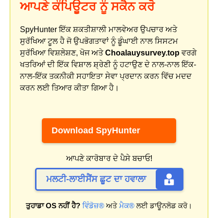
ਆਪਣੇ ਕੰਪਿਊਟਰ ਨੂੰ ਸਕੈਨ ਕਰੋ
SpyHunter ਇੱਕ ਸ਼ਕਤੀਸ਼ਾਲੀ ਮਾਲਵੇਅਰ ਉਪਚਾਰ ਅਤੇ
ਸੁਰੱਖਿਆ ਟੂਲ ਹੈ ਜੋ ਉਪਭੋਗਤਾਵਾਂ ਨੂੰ ਡੂੰਘਾਈ ਨਾਲ ਸਿਸਟਮ
ਸੁਰੱਖਿਆ ਵਿਸ਼ਲੇਸ਼ਣ, ਖੋਜ ਅਤੇ
Choalauysurvey.top
ਵਰਗੇ
ਖਤਰਿਆਂ ਦੀ ਇੱਕ ਵਿਸ਼ਾਲ ਸ਼੍ਰੇਣੀ ਨੂੰ ਹਟਾਉਣ ਦੇ ਨਾਲ-ਨਾਲ ਇੱਕ-
ਨਾਲ-ਇੱਕ ਤਕਨੀਕੀ ਸਹਾਇਤਾ ਸੇਵਾ ਪ੍ਰਦਾਨ ਕਰਨ ਵਿੱਚ ਮਦਦ
ਕਰਨ ਲਈ ਤਿਆਰ ਕੀਤਾ ਗਿਆ ਹੈ।
Download SpyHunter
ਆਪਣੇ ਕਾਰੋਬਾਰ ਦੇ ਪੈਸੇ ਬਚਾਓ!
ਮਲਟੀ-ਲਾਈਸੈਂਸ ਛੂਟ ਦਾ ਹਵਾਲਾ
ਤੁਹਾਡਾ OS ਨਹੀਂ ਹੈ?
ਵਿੰਡੋਜ਼®
ਅਤੇ
ਮੈਕ®
ਲਈ ਡਾਊਨਲੋਡ ਕਰੋ।