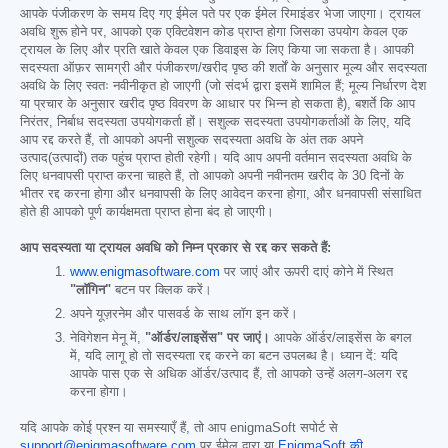
आपके पंजीकरण के समय दिए गए ईमेल पते पर एक ईमेल रिमाइंडर भेजा जाएगा। ट्रायल
अवधि शुरू होने पर, आपको एक एक्टिवेशन कोड प्राप्त होगा जिसका उपयोग केवल एक
ट्रायल के लिए और प्रति खाते केवल एक डिवाइस के लिए किया जा सकता है। आपकी
सदस्यता ऑफ़र सामग्री और पंजीकरण/खरीद पृष्ठ की शर्तों के अनुसार मूल्य और सदस्यता
अवधि के लिए स्वतः नवीनीकृत हो जाएगी (जो संदर्भ द्वारा इसमें शामिल हैं; मूल्य निर्धारण देश
या प्रचार के अनुसार खरीद पृष्ठ विवरण के आधार पर भिन्न हो सकता है), बशर्ते कि आप
निरंतर, निर्बाध सदस्यता उपयोगकर्ता हों। सशुल्क सदस्यता उपयोगकर्ताओं के लिए, यदि
आप रद्द करते हैं, तो आपको अपनी सशुल्क सदस्यता अवधि के अंत तक अपने
उत्पाद(उत्पादों) तक पहुंच प्राप्त होती रहेगी। यदि आप अपनी वर्तमान सदस्यता अवधि के
लिए धनवापसी प्राप्त करना चाहते हैं, तो आपको अपनी नवीनतम खरीद के 30 दिनों के
भीतर रद्द करना होगा और धनवापसी के लिए आवेदन करना होगा, और धनवापसी संसाधित
होते ही आपको पूर्ण कार्यक्षमता प्राप्त होना बंद हो जाएगी।
आप सदस्यता या ट्रायल अवधि को निम्न प्रकार से रद्द कर सकते हैं:
www.enigmasoftware.com
पर जाएं और ऊपरी दाएं कोने में स्थित
"लॉगिन"
बटन पर क्लिक करें।
अपने यूज़रनेम और पासवर्ड के साथ लॉग इन करें।
नेविगेशन मेनू में,
"ऑर्डर/लाइसेंस" पर जाएं।
आपके ऑर्डर/लाइसेंस के बगल
में, यदि लागू हो तो सदस्यता रद्द करने का बटन उपलब्ध है। ध्यान दें: यदि
आपके पास एक से अधिक ऑर्डर/उत्पाद हैं, तो आपको उन्हें अलग-अलग रद्द
करना होगा।
यदि आपके कोई प्रश्न या समस्याएँ हैं, तो आप enigmaSoft सपोर्ट से
support@enigmasoftware.com
पर ईमेल द्वारा या
EnigmaSoft की