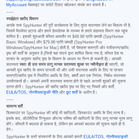
MyAccount
वेबसाइट पर सपोर्ट टिकट खोलकर संपर्क कर सकते हैं।
------
स्पाईहंटर खरीद विवरण
आपके पास SpyHunter की पूरी कार्यक्षमता के लिए तुरंत सदस्यता लेने का विकल्प भी है,
जिसमें मैलवेयर हटाना और हमारे हेल्पडेस्क के माध्यम से हमारे सहायता विभाग तक पहुंच
शामिल है। इसकी शुरुआती कीमत आमतौर पर
$49.98
प्रति छमाही (SpyHunter
Basic Windows) और
$79.98
प्रति छमाही (SpyHunter Pro
Windows/SpyHunter for Mac) होती है, जो पेशकश सामग्री और पंजीकरण/खरीद
पृष्ठ की शर्तों के अनुसार है (जिन्हें यहां संदर्भ द्वारा शामिल किया गया है; कीमत देश या
प्रचार के अनुसार खरीद पृष्ठ के विवरण के आधार पर भिन्न हो सकती है)। आपकी
सदस्यता
स्वतः ही उस समय लागू मानक सदस्यता शुल्क पर नवीनीकृत हो
जाएगी, जो
आपकी मूल खरीद के समय प्रभावी थी और उसी सदस्यता अवधि के लिए या प्रचार
सामग्री/खरीद पृष्ठ में निर्धारित अवधि के लिए, बशर्ते आप एक निरंतर, निर्बाध सदस्यता
उपयोगकर्ता हों। आपको अपनी सदस्यता समाप्त होने से पहले आगामी शुल्कों की सूचना
प्राप्त होगी। SpyHunter की खरीद खरीद पृष्ठ पर दिए गए नियमों और शर्तों,
EULA/TOS
,
गोपनीयता/कुकी नीति
और
छूट शर्तों
के अधीन है।
------
सामान्य शर्तें
डिस्काउंट पर SpyHunter की कोई भी खरीदारी, डिस्काउंट अवधि के लिए मान्य है।
इसके बाद, ऑटोमैटिक रिन्यूअल और/या भविष्य की खरीदारी के लिए लागू मानक मूल्य लागू
होंगे। कीमतों में बदलाव हो सकता है, लेकिन हम आपको बदलाव की सूचना पहले ही दे
देंगे।
SpyHunter के सभी संस्करणों के लिए आपको हमारी
EULA/TOS
,
गोपनीयता/कुकी