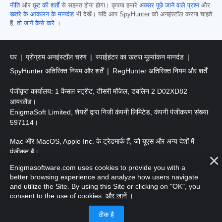
नीति
और
छूट की शर्तों
से सहमत होना होगा। कृपया हमारे
अक्सर पूछे जाने वाले प्रश्न
और
खतरे के आकलन के मानदंड
भी देखें। यदि आप SpyHunter को अनइंस्टॉल करना चाहते
हैं,
तो जानें कैसे करें
।
घर
प्रोग्राम अनइंस्टॉल चरण
स्पाईहंटर का खतरा मूल्यांकन मानदंड
SpyHunter अतिरिक्त नियम और शर्तें
RegHunter अतिरिक्त नियम और शर्तें
पंजीकृत कार्यालय: 1 कैसल स्ट्रीट, तीसरी मंजिल, डबलिन 2 D02XD82
आयरलैंड।
EnigmaSoft Limited, शेयरों द्वारा निजी कंपनी लिमिटेड, कंपनी पंजीकरण संख्या
597114।
Mac और MacOS, Apple Inc. के ट्रेडमार्क हैं, जो यूएस और अन्य देशों में
पंजीकृत हैं।
Enigmasoftware.com uses cookies to provide you with a
कॉपीराइट 2016-2026। EnigmaSoft Ltd. सर्वाधिकार सुरक्षित।
better browsing experience and analyze how users navigate
and utilize the Site. By using this Site or clicking on "OK", you
consent to the use of cookies.
और जानें
।