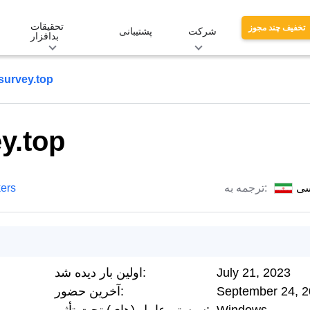
تحقیقات
تخفیف چند مجوز
شرکت
پشتیبانی
بدافزار
survey.top
y.top
سی
ترجمه به:
kers
July 21, 2023
اولین بار دیده شد:
September 24, 
آخرین حضور: