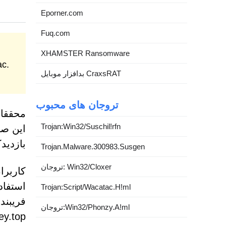
Eporner.com
Fuq.com
XHAMSTER Ransomware
ac.
بدافزار موبایل CraxsRAT
تروجان های محبوب
Trojan:Win32/Suschil!rfn
این صف
بازدید
Trojan.Malware.300983.Susgen
تروجان: Win32/Cloxer
کاربرا
Trojan:Script/Wacatac.H!ml
فریبند
تروجان:Win32/Phonzy.A!ml