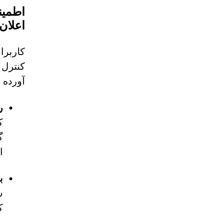
اطمین
اعلان
کاربرا
کنترل 
آورده
ر
گ
ا
ب
س
ک