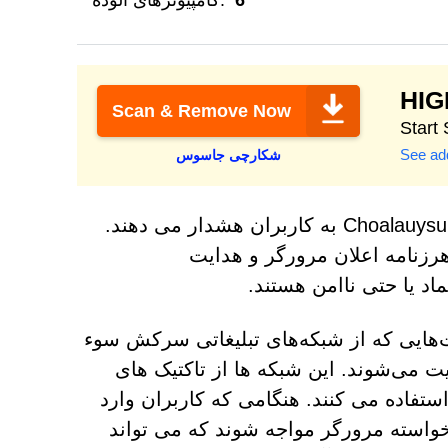
6
کامپیوترهای آلوده:
HI
Scan & Remove Now
Start
See add
شکارچی جاسوس
محققان امنیت سایبری در مورد وب سایت مشکوک Choalauysurvey.top به کاربران هشدار می دهند.
رزنامه اعلان مرورگر و هدایت
ماد یا حتی ناامن هستند.
‌هایی که از شبکه‌های تبلیغاتی سرکش سوء
‌کنند، به صفحاتی مانند Choalauysurvey.top هدایت می‌شوند. این شبکه ها از تاکتیک های
استفاده می کنند. هنگامی که کاربران وارد
ن های ناخواسته مرورگر مواجه شوند که می تواند