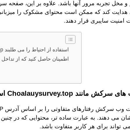
و مخل تجربه مرور آنها باشد. علاوه بر این، صفحه سرک
هدایت کند که ممکن است محتوای مشکوک را میزبانی ک
امنیت سایبری قرار دهند.
سایت های سرکش مانند Choalauysurvey.top استفاده از احتیاط را می طلبند
اطمینان حاصل کنید که از تداخل
انند Choalauysurvey.top استفاده از احتیاط را می طلبند
ان می دهند. به عبارت ساده تر، محتوایی که در چنین 
می تواند برای هر کاربر متفاوت باشد.