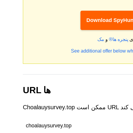
Download SpyHun
ای
پنجره ها®
و
See additional offer below wh
URL ها
choalauysurvey.top