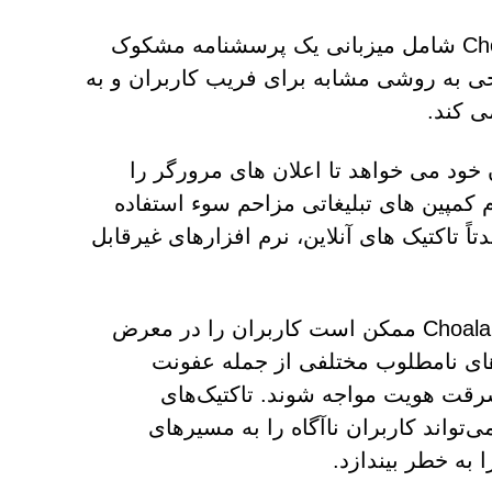
یکی از رفتارهای فریبنده مشاهده شده در Choalauysurvey.top شامل میزبانی یک پرسشنامه مشکوک
نجی به روشی مشابه برای فریب کاربران و به
ی کند.
شدت از بازدیدکنندگان خود می خواهد تا اعلان های مرورگر را
 کمپین های تبلیغاتی مزاحم سوء استفاده
ً تاکتیک های آنلاین، نرم افزارهای غیرقابل
به طور خلاصه، بازدید از وب سایت هایی مانند Choalauysurvey.top ممکن است کاربران را در معرض
های نامطلوب مختلفی از جمله عفونت
ت هویت مواجه شوند. تاکتیک‌های
واند کاربران ناآگاه را به مسیرهای
 به خطر بیندازد.