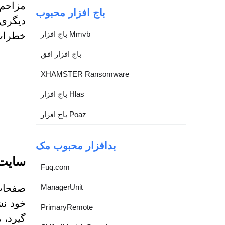
مزاحم 
باج افزار محبوب
دیگری 
باج افزار Mmvb
خطرات 
باج افزار افق
XHAMSTER Ransomware
باج افزار Hlas
باج افزار Poaz
بدافزار محبوب مک
سایت های سرکش م
Fuq.com
ManagerUnit
خود نش
PrimaryRemote
گیرد، 