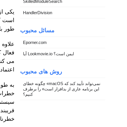
SkilledModuleSearch
HandlerDivision
است که
طور با
مسائل محبوب
Eporner.com
فعال ک
آیا Lookmovie.io ایمن است؟
می کنن
اعتماد 
روش های محبوب
چگونه خطای «macOS نمی‌تواند تأیید کند که
این برنامه عاری از بدافزار است» را برطرف
خطرات 
کنیم؟
سیستم
فریبند
خطرناک