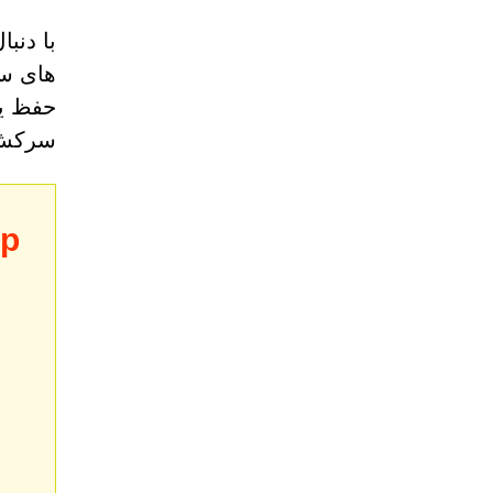
با دنب
های سر
حفظ یک
سرکش 
op