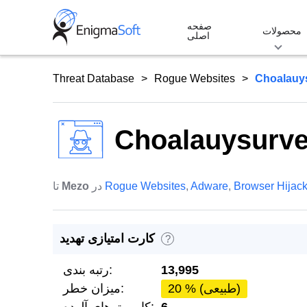
Skip
صفحه
to
محصولات
اصلی
content
Threat Database
Rogue Websites
Choalauy
Choalauysurve
Browser Hijac
,
Adware
,
Rogue Websites
در
Mezo
تا
کارت امتیازی تهدید
?
13,995
رتبه بندی:
20 % (طبیعی)
میزان خطر: