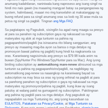
anumang kadahilanan, naniniwala kang naproseso ang isang singil na
hindi mo nais gawin (na maaaring mangyari batay sa pangangasiwa ng
system, halimbawa), maaari mo ring kanselahin at makatanggap ng
buong refund para sa singil anumang oras sa loob ng 30 araw mula sa
petsa ng singil sa pagbili. Tingnan
ang Mga FAQ
.
Sa pagtatapos ng Pagsubok, sisingilin ka agad nang maaga sa presyo
at para sa panahon ng subscription gaya ng nakasaad sa mga
materyales ng alok at mga tuntunin sa pahina ng
pagpaparehistro/pagbili (na isinasama rito bilang sanggunian; ang
presyo ay maaaring mag-iba ayon sa bansa o mga detalye ng
promosyon bawat pahina ng pagbili) kung hindi ka nagkansela sa
oras. Karaniwang nagsisimula ang presyo sa
$79.98
kada anim na
buwan (SpyHunter Pro Windows/SpyHunter para sa Mac). Ang iyong
biniling subscription ay
awtomatikong mare-renew
alinsunod sa mga
tuntunin sa pahina ng pagpaparehistro/pagbili, na nagbibigay ng
awtomatikong pag-renew sa naaangkop na karaniwang bayad sa
subscription na may bisa sa oras ng iyong orihinal na pagbili at para
sa parehong panahon ng subscription o gaya ng nakasaad sa mga
materyales ng promosyon/pahina ng pagbili, kung ikaw ay isang
patuloy at walang patid na gumagamit ng subscription. Pakitingnan
ang pahina ng pagbili para sa mga detalye. Ang pagsubok ay
napapailalim sa mga Tuntuning ito, ang iyong kasunduan sa
EULA/TOS
,
Patakaran sa Privacy/Cookie
, at
Mga Tuntunin sa
Diskwento
. Kung nais mong i-uninstall ang SpyHunter,
alamin kung