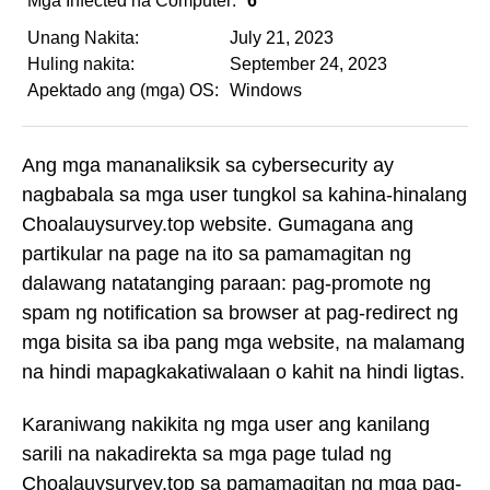
Mga Infected na Computer:
6
Unang Nakita:
July 21, 2023
Huling nakita:
September 24, 2023
Apektado ang (mga) OS:
Windows
Ang mga mananaliksik sa cybersecurity ay
nagbabala sa mga user tungkol sa kahina-hinalang
Choalauysurvey.top website. Gumagana ang
partikular na page na ito sa pamamagitan ng
dalawang natatanging paraan: pag-promote ng
spam ng notification sa browser at pag-redirect ng
mga bisita sa iba pang mga website, na malamang
na hindi mapagkakatiwalaan o kahit na hindi ligtas.
Karaniwang nakikita ng mga user ang kanilang
sarili na nakadirekta sa mga page tulad ng
Choalauysurvey.top sa pamamagitan ng mga pag-