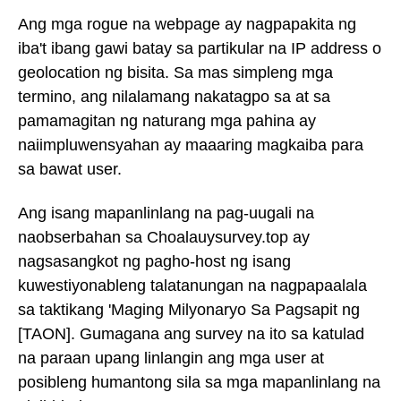
Ang mga rogue na webpage ay nagpapakita ng
iba't ibang gawi batay sa partikular na IP address o
geolocation ng bisita. Sa mas simpleng mga
termino, ang nilalamang nakatagpo sa at sa
pamamagitan ng naturang mga pahina ay
naiimpluwensyahan ay maaaring magkaiba para
sa bawat user.
Ang isang mapanlinlang na pag-uugali na
naobserbahan sa Choalauysurvey.top ay
nagsasangkot ng pagho-host ng isang
kuwestiyonableng talatanungan na nagpapaalala
sa taktikang 'Maging Milyonaryo Sa Pagsapit ng
[TAON]. Gumagana ang survey na ito sa katulad
na paraan upang linlangin ang mga user at
posibleng humantong sila sa mga mapanlinlang na