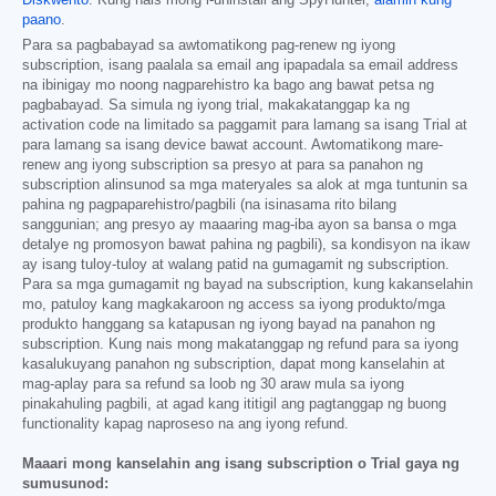
paano
.
Para sa pagbabayad sa awtomatikong pag-renew ng iyong
subscription, isang paalala sa email ang ipapadala sa email address
na ibinigay mo noong nagparehistro ka bago ang bawat petsa ng
pagbabayad. Sa simula ng iyong trial, makakatanggap ka ng
activation code na limitado sa paggamit para lamang sa isang Trial at
para lamang sa isang device bawat account. Awtomatikong mare-
renew ang iyong subscription sa presyo at para sa panahon ng
subscription alinsunod sa mga materyales sa alok at mga tuntunin sa
pahina ng pagpaparehistro/pagbili (na isinasama rito bilang
sanggunian; ang presyo ay maaaring mag-iba ayon sa bansa o mga
detalye ng promosyon bawat pahina ng pagbili), sa kondisyon na ikaw
ay isang tuloy-tuloy at walang patid na gumagamit ng subscription.
Para sa mga gumagamit ng bayad na subscription, kung kakanselahin
mo, patuloy kang magkakaroon ng access sa iyong produkto/mga
produkto hanggang sa katapusan ng iyong bayad na panahon ng
subscription. Kung nais mong makatanggap ng refund para sa iyong
kasalukuyang panahon ng subscription, dapat mong kanselahin at
mag-aplay para sa refund sa loob ng 30 araw mula sa iyong
pinakahuling pagbili, at agad kang ititigil ang pagtanggap ng buong
functionality kapag naproseso na ang iyong refund.
Maaari mong kanselahin ang isang subscription o Trial gaya ng
sumusunod: