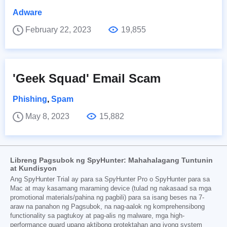
Adware
February 22, 2023
19,855
'Geek Squad' Email Scam
Phishing
,
Spam
May 8, 2023
15,882
Libreng Pagsubok ng SpyHunter: Mahahalagang Tuntunin
at Kundisyon
Ang SpyHunter Trial ay para sa SpyHunter Pro o SpyHunter para sa
Mac at may kasamang maraming device (tulad ng nakasaad sa mga
promotional materials/pahina ng pagbili) para sa isang beses na 7-
araw na panahon ng Pagsubok, na nag-aalok ng komprehensibong
functionality sa pagtukoy at pag-alis ng malware, mga high-
performance guard upang aktibong protektahan ang iyong system