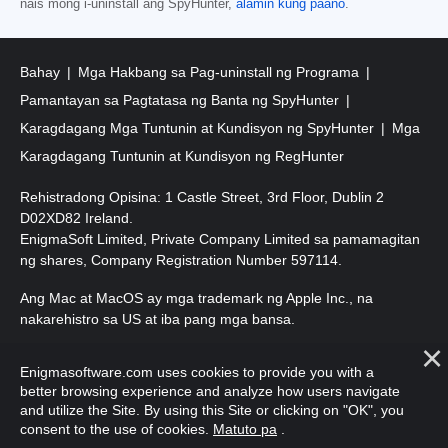
nais mong i-uninstall ang SpyHunter,
alamin kung paano
.
Bahay
Mga Hakbang sa Pag-uninstall ng Programa
Pamantayan sa Pagtatasa ng Banta ng SpyHunter
Karagdagang Mga Tuntunin at Kundisyon ng SpyHunter
Mga
Karagdagang Tuntunin at Kundisyon ng RegHunter
Rehistradong Opisina: 1 Castle Street, 3rd Floor, Dublin 2
D02XD82 Ireland.
EnigmaSoft Limited, Private Company Limited sa pamamagitan
ng shares, Company Registration Number 597114.
Ang Mac at MacOS ay mga trademark ng Apple Inc., na
nakarehistro sa US at iba pang mga bansa.
Copyright 2016-2026. EnigmaSoft Ltd. Lahat ng Karapatan ay
Enigmasoftware.com uses cookies to provide you with a
Nakalaan.
better browsing experience and analyze how users navigate
and utilize the Site. By using this Site or clicking on "OK", you
consent to the use of cookies.
Matuto pa
.