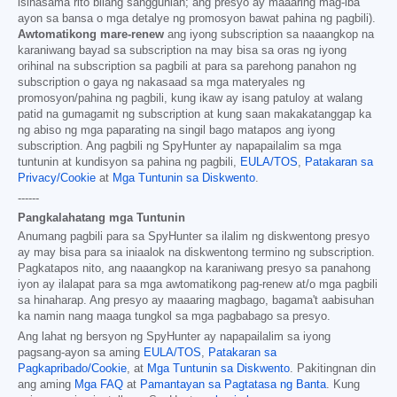
isinasama rito bilang sanggunian; ang presyo ay maaaring mag-iba
ayon sa bansa o mga detalye ng promosyon bawat pahina ng pagbili).
Awtomatikong mare-renew
ang iyong subscription sa naaangkop na
karaniwang bayad sa subscription na may bisa sa oras ng iyong
orihinal na subscription sa pagbili at para sa parehong panahon ng
subscription o gaya ng nakasaad sa mga materyales ng
promosyon/pahina ng pagbili, kung ikaw ay isang patuloy at walang
patid na gumagamit ng subscription at kung saan makakatanggap ka
ng abiso ng mga paparating na singil bago matapos ang iyong
subscription. Ang pagbili ng SpyHunter ay napapailalim sa mga
tuntunin at kundisyon sa pahina ng pagbili,
EULA/TOS
,
Patakaran sa
Privacy/Cookie
at
Mga Tuntunin sa Diskwento
.
------
Pangkalahatang mga Tuntunin
Anumang pagbili para sa SpyHunter sa ilalim ng diskwentong presyo
ay may bisa para sa iniaalok na diskwentong termino ng subscription.
Pagkatapos nito, ang naaangkop na karaniwang presyo sa panahong
iyon ay ilalapat para sa mga awtomatikong pag-renew at/o mga pagbili
sa hinaharap. Ang presyo ay maaaring magbago, bagama't aabisuhan
ka namin nang maaga tungkol sa mga pagbabago sa presyo.
Ang lahat ng bersyon ng SpyHunter ay napapailalim sa iyong
pagsang-ayon sa aming
EULA/TOS
,
Patakaran sa
Pagkapribado/Cookie
, at
Mga Tuntunin sa Diskwento
. Pakitingnan din
ang aming
Mga FAQ
at
Pamantayan sa Pagtatasa ng Banta
. Kung