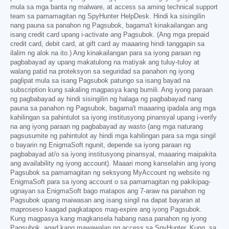
mula sa mga banta ng malware, at access sa aming technical support
team sa pamamagitan ng SpyHunter HelpDesk. Hindi ka sisingilin
nang pauna sa panahon ng Pagsubok, bagama't kinakailangan ang
isang credit card upang i-activate ang Pagsubok. (Ang mga prepaid
credit card, debit card, at gift card ay maaaring hindi tanggapin sa
ilalim ng alok na ito.) Ang kinakailangan para sa iyong paraan ng
pagbabayad ay upang makatulong na matiyak ang tuluy-tuloy at
walang patid na proteksyon sa seguridad sa panahon ng iyong
paglipat mula sa isang Pagsubok patungo sa isang bayad na
subscription kung sakaling magpasya kang bumili. Ang iyong paraan
ng pagbabayad ay hindi sisingilin ng halaga ng pagbabayad nang
pauna sa panahon ng Pagsubok, bagama't maaaring ipadala ang mga
kahilingan sa pahintulot sa iyong institusyong pinansyal upang i-verify
na ang iyong paraan ng pagbabayad ay wasto (ang mga naturang
pagsusumite ng pahintulot ay hindi mga kahilingan para sa mga singil
o bayarin ng EnigmaSoft ngunit, depende sa iyong paraan ng
pagbabayad at/o sa iyong institusyong pinansyal, maaaring maipakita
ang availability ng iyong account). Maaari mong kanselahin ang iyong
Pagsubok sa pamamagitan ng seksyong MyAccount ng website ng
EnigmaSoft para sa iyong account o sa pamamagitan ng pakikipag-
ugnayan sa EnigmaSoft bago matapos ang 7-araw na panahon ng
Pagsubok upang maiwasan ang isang singil na dapat bayaran at
maproseso kaagad pagkatapos mag-expire ang iyong Pagsubok.
Kung magpasya kang magkansela habang nasa panahon ng iyong
Pagsubok, agad kang mawawalan ng access sa SpyHunter. Kung, sa