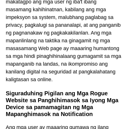
makatagpo ang mga user ng iba't ibang
masamang kahihinatnan, kabilang ang mga
impeksyon sa system, malubhang paglabag sa
privacy, pagkalugi sa pananalapi, at ang panganib
ng pagnanakaw ng pagkakakilanlan. Ang mga
mapanlinlang na taktika na ginagamit ng mga
masasamang Web page ay maaaring humantong
sa mga hindi pinaghihinalaang gumagamit sa mga
mapanganib na landas, na ikompromiso ang
kanilang digital na seguridad at pangkalahatang
kaligtasan sa online.
Siguraduhing Pigilan ang Mga Rogue
Website sa Panghihimasok sa Iyong Mga
Device sa pamamagitan ng Mga
Mapanghimasok na Notification
Ang mga user ay maaaring gumawa ng ilang