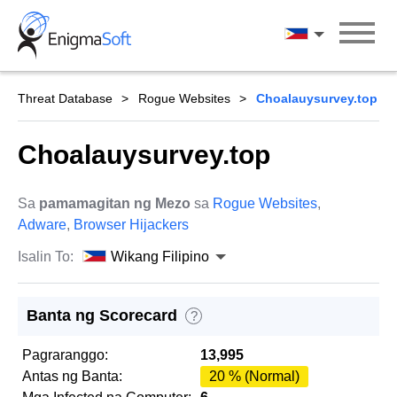
Skip
to
Wikang Filipin
content
Threat Database
Rogue Websites
Choalauysurvey.top
Choalauysurvey.top
Sa
pamamagitan ng Mezo
sa
Rogue Websites
,
Adware
,
Browser Hijackers
Isalin To:
Wikang Filipino
Banta ng Scorecard
?
Pagraranggo:
13,995
Antas ng Banta:
20 % (Normal)