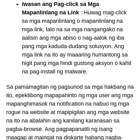
Iwasan ang Pag-click sa Mga
Mapanlinlang na Link
: Huwag mag-click
sa mga mapanlinlang o mapanlinlang na
mga link, lalo na sa mga nangangako na
aalisin ang mga abiso o nag-aalok ng iba
pang mga kaduda-dudang solusyon. Ang
mga link na ito ay maaaring humantong sa
higit pang mga hindi gustong aksyon o kahit
na pag-install ng malware.
Sa pamamagitan ng pagsunod sa mga hakbang na
ito, epektibong mapapahinto ng mga user ang mga
mapanghimasok na notification na nabuo ng mga
rogue na website at mapipigilan ang mga website
na ito na abalahin ang kanilang karanasan sa
pagba-browse. Ang pagpapanatili ng isang
maagap at maingat na diskarte habang nagba-