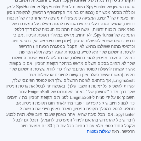
תקופת ניסיון חינמית של SpyHunter: תנאים והגבלות חשובים
גרסת הניסיון של SpyHunter מיועדת ל-SpyHunter Pro או SpyHunter למק
וכוללת מספר מכשירים (כמפורט בחומרי הקידום/דף הרכישה) לתקופת ניסיון
חד פעמית של 7 ימים, המציעה פונקציונליות מקיפה לזיהוי והסרה של תוכנות
זדוניות, אמצעי הגנה בעלי ביצועים גבוהים להגנה פעילה על המערכת שלך
מפני איומי תוכנות זדוניות, וגישה לצוות התמיכה הטכנית שלנו דרך דלפק
התמיכה של SpyHunter. לא תחויב מראש במהלך תקופת הניסיון, אם כי
נדרש כרטיס אשראי להפעלת הניסיון. (ייתכן שכרטיסי אשראי, כרטיסי חיוב
וכרטיסי מתנה ששולמו מראש לא יתקבלו במסגרת הצעה זו.) הדרישה
לשיטת התשלום שלך היא לסייע בהבטחת הגנה רציפה וללא הפרעות
במהלך המעבר מניסיון למנוי בתשלום, אם תחליט לרכוש. שיטת התשלום
שלך לא תחויב בסכום תשלום מראש במהלך תקופת הניסיון, אם כי בקשות
אישור עשויות להישלח למוסד הפיננסי שלך כדי לוודא ששיטת התשלום שלך
תקפה (הגשות אישור כאלה אינן בקשות לחיובים או עמלות מצד
EnigmaSoft, אך בהתאם לשיטת התשלום שלך ו/או למוסד הפיננסי שלך,
עשויות להשפיע על זמינות החשבון שלך). באפשרותך לבטל את גרסת הניסיון
שלך דרך מדור "החשבון שלי" באתר האינטרנט של EnigmaSoft עבור
חשבונך או על ידי פנייה ל-EnigmaSoft לפני תום תקופת הניסיון בת 7 הימים
כדי למנוע חיוב שיגיע לפירעון ויעובד מיד לאחר תום תקופת הניסיון. אם
תחליט לבטל במהלך תקופת הניסיון, תאבד באופן מיידי את הגישה ל-
SpyHunter. אם, מכל סיבה שהיא, אתה מאמין שעובד חיוב שלא רצית לבצע
(דבר שיכול להתרחש בהתאם לניהול המערכת, לדוגמה), תוכל גם לבטל
ולקבל החזר כספי מלא עבור החיוב בכל עת תוך 30 יום ממועד חיוב
הרכישה. ראה
שאלות נפוצות
.