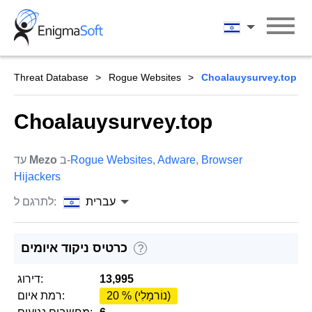
Skip
to
עברית
content
Threat Database
Rogue Websites
Choalauysurvey.top
Choalauysurvey.top
Browser
,
Adware
,
Rogue Websites
ב-
Mezo
עד
Hijackers
עברית
לתרגם ל:
כרטיס ניקוד איומים
?
13,995
דירוג:
20 % (נוֹרמָלִי)
רמת איום: