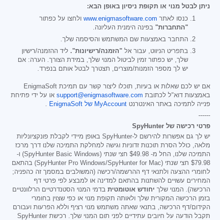
ניתן לבטל מנוי או תקופת ניסיון באופן הבא:
כנסו לאתר
www.enigmasoftware.com
ולחצו על כפתור
"התחברות"
בפינה הימנית העליונה.
התחבר באמצעות שם המשתמש והסיסמה שלך.
בתפריט הניווט, עבור אל
"הזמנה/רישיונות".
ליד ההזמנה/רישיון
שלך, יש כפתור זמין לביטול המנוי שלך, במידת הצורך. הערה: אם
יש לך מספר הזמנות/מוצרים, תצטרך לבטל אותם בנפרד.
אם יש לכם שאלות או בעיות, תוכלו ליצור קשר עם תמיכת EnigmaSoft
באמצעות דוא"ל לכתובת
support@enigmasoftware.com
או על ידי פתיחת
פנייה לתמיכה באתר האינטרנט
MyAccount של EnigmaSoft
.
------
פרטי רכישה של SpyHunter
יש לך גם אפשרות להירשם ל-SpyHunter באופן מיידי לקבלת פונקציונליות
מלאה, כולל הסרת תוכנות זדוניות וגישה למחלקת התמיכה שלנו דרך מרכז
התמיכה שלנו, החל מ-
$49.98
חצי שנתי (SpyHunter Basic Windows) ו-
$79.98
חצי שנתי (SpyHunter Pro Windows/SpyHunter for Mac) בהתאם
לחומרי ההצעה ולתנאי דף ההרשמה/רכישה (המשולבים במסמך זה כהפניה;
המחירים עשויים להשתנות בהתאם למדינה או למבצע לפי פרטי דף
הרכישה). המנוי שלך
יחודש אוטומטית
בדמי המנוי הסטנדרטיים הרלוונטיים
בזמן הרכישה המקורית שלך ולאותה תקופת מנוי או כפי שצוין בחומרי
הקידום/דף הרכישה, בתנאי שאתה משתמש מנוי רציף וללא הפרעות ועבורם
תקבל הודעה על חיובים עתידיים לפני תום המנוי שלך. רכישת SpyHunter