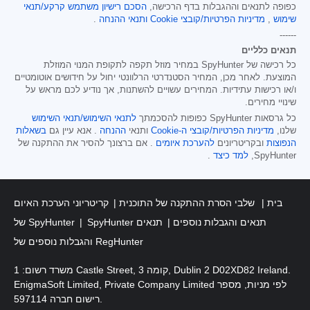
כפופה לתנאים וההגבלות בדף הרכישה,
הסכם רישיון משתמש קרקע/תנאי
שימוש
,
מדיניות הפרטיות/קובצי Cookie
ותנאי ההנחה
.
------
תנאים כלליים
כל רכישה של SpyHunter במחיר מוזל תקפה לתקופת המנוי המוזלת
המוצעת. לאחר מכן, המחיר הסטנדרטי הרלוונטי יחול על חידושים אוטומטיים
ו/או רכישות עתידיות. המחירים עשויים להשתנות, אך נודיע לכם מראש על
שינויי מחירים.
כל גרסאות SpyHunter כפופות להסכמתך
לתנאי השימוש/תנאי השימוש
שלנו,
מדיניות הפרטיות/קובצי ה-Cookie
ותנאי
ההנחה
. אנא עיין גם
בשאלות
הנפוצות
ובקריטריונים
להערכת איומים
. אם ברצונך להסיר את ההתקנה של
SpyHunter,
למד כיצד
.
בית
שלבי הסרת ההתקנה של התוכנית
קריטריוני הערכת האיום
SpyHunter תנאים והגבלות נוספים
תנאים
של SpyHunter
והגבלות נוספים של RegHunter
משרד רשום: 1 Castle Street, קומה 3, Dublin 2 D02XD82 Ireland.
EnigmaSoft Limited, Private Company Limited לפי מניות, מספר
רישום חברה 597114.