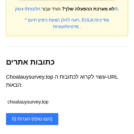
.
מק®
לא מערכת ההפעלה שלך?
הורד עבור
חלונות®
ו-
ומדיניות
EULA
* ראה להלן הצעת ניסיון חינם.
.
פרטיות/עוגיות
כתובות אתרים
Choalauysurvey.top עשוי לקרוא לכתובות ה-URL
הבאות:
choalauysurvey.top
הצג טופס הערות (0)