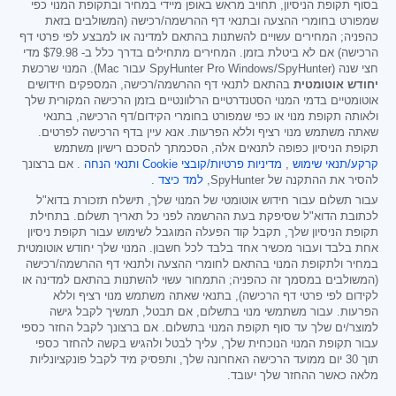
בסוף תקופת הניסיון, תחויב מראש באופן מיידי במחיר ובתקופת המנוי כפי
שמפורט בחומרי ההצעה ובתנאי דף ההרשמה/רכישה (המשולבים בזאת
כהפניה; המחירים עשויים להשתנות בהתאם למדינה או למבצע לפי פרטי דף
הרכישה) אם לא ביטלת בזמן. המחירים מתחילים בדרך כלל ב-
$79.98
מדי
חצי שנה (SpyHunter Pro Windows/SpyHunter עבור Mac). המנוי שרכשת
יחודש אוטומטית
בהתאם לתנאי דף ההרשמה/רכישה, המספקים חידושים
אוטומטיים בדמי המנוי הסטנדרטיים הרלוונטיים בזמן הרכישה המקורית שלך
ולאותה תקופת מנוי או כפי שמפורט בחומרי הקידום/דף הרכישה, בתנאי
שאתה משתמש מנוי רציף וללא הפרעות. אנא עיין בדף הרכישה לפרטים.
תקופת הניסיון כפופה לתנאים אלה, הסכמתך להסכם רישיון משתמש
קרקע/תנאי שימוש
,
מדיניות פרטיות/קובצי Cookie
ותנאי הנחה
. אם ברצונך
להסיר את ההתקנה של SpyHunter,
למד כיצד
.
עבור תשלום עבור חידוש אוטומטי של המנוי שלך, תישלח תזכורת בדוא"ל
לכתובת הדוא"ל שסיפקת בעת ההרשמה לפני כל תאריך תשלום. בתחילת
תקופת הניסיון שלך, תקבל קוד הפעלה המוגבל לשימוש עבור תקופת ניסיון
אחת בלבד ועבור מכשיר אחד בלבד לכל חשבון. המנוי שלך יחודש אוטומטית
במחיר ולתקופת המנוי בהתאם לחומרי ההצעה ולתנאי דף ההרשמה/רכישה
(המשולבים במסמך זה כהפניה; התמחור עשוי להשתנות בהתאם למדינה או
לקידום לפי פרטי דף הרכישה), בתנאי שאתה משתמש מנוי רציף וללא
הפרעות. עבור משתמשי מנוי בתשלום, אם תבטל, תמשיך לקבל גישה
למוצר/ים שלך עד סוף תקופת המנוי בתשלום. אם ברצונך לקבל החזר כספי
עבור תקופת המנוי הנוכחית שלך, עליך לבטל ולהגיש בקשה להחזר כספי
תוך 30 יום ממועד הרכישה האחרונה שלך, ותפסיק מיד לקבל פונקציונליות
מלאה כאשר ההחזר שלך יעובד.