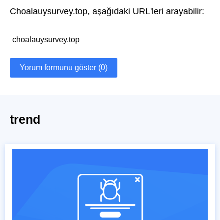
Choalauysurvey.top, aşağıdaki URL'leri arayabilir:
choalauysurvey.top
Yorum formunu göster (0)
trend