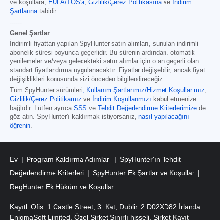
ve koşullara,
EULA/TOS'a
,
Gizlilik/Çerez Politikasına
ve
İndirim
Şartlarına
tabidir.
------
Genel Şartlar
İndirimli fiyattan yapılan SpyHunter satın alımları, sunulan indirimli
abonelik süresi boyunca geçerlidir. Bu sürenin ardından, otomatik
yenilemeler ve/veya gelecekteki satın alımlar için o an geçerli olan
standart fiyatlandırma uygulanacaktır. Fiyatlar değişebilir, ancak fiyat
değişiklikleri konusunda sizi önceden bilgilendireceğiz.
Tüm SpyHunter sürümleri
,
Kullanım Şartlarımız/Hizmet Koşullarımız
,
Gizlilik/Çerez Politikamız
ve
İndirim Koşullarımızı
kabul etmenize
bağlıdır. Lütfen ayrıca
SSS
ve
Tehdit Değerlendirme Kriterlerimize
de
göz atın. SpyHunter'ı kaldırmak istiyorsanız,
nasıl yapılacağını
öğrenin
.
Ev
Program Kaldırma Adımları
SpyHunter'ın Tehdit
Değerlendirme Kriterleri
SpyHunter Ek Şartlar ve Koşullar
RegHunter Ek Hüküm ve Koşullar
Kayıtlı Ofis: 1 Castle Street, 3. Kat, Dublin 2 D02XD82 İrlanda.
EnigmaSoft Limited, Özel Şirket Sınırlı hisseli, Şirket Kayıt