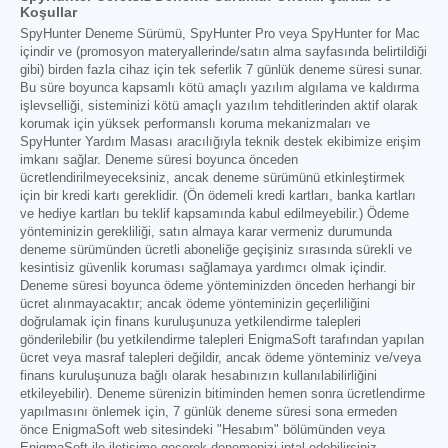
Koşullar
SpyHunter Deneme Sürümü, SpyHunter Pro veya SpyHunter for Mac
içindir ve (promosyon materyallerinde/satın alma sayfasında belirtildiği
gibi) birden fazla cihaz için tek seferlik 7 günlük deneme süresi sunar.
Bu süre boyunca kapsamlı kötü amaçlı yazılım algılama ve kaldırma
işlevselliği, sisteminizi kötü amaçlı yazılım tehditlerinden aktif olarak
korumak için yüksek performanslı koruma mekanizmaları ve
SpyHunter Yardım Masası aracılığıyla teknik destek ekibimize erişim
imkanı sağlar. Deneme süresi boyunca önceden
ücretlendirilmeyeceksiniz, ancak deneme sürümünü etkinleştirmek
için bir kredi kartı gereklidir. (Ön ödemeli kredi kartları, banka kartları
ve hediye kartları bu teklif kapsamında kabul edilmeyebilir.) Ödeme
yönteminizin gerekliliği, satın almaya karar vermeniz durumunda
deneme sürümünden ücretli aboneliğe geçişiniz sırasında sürekli ve
kesintisiz güvenlik koruması sağlamaya yardımcı olmak içindir.
Deneme süresi boyunca ödeme yönteminizden önceden herhangi bir
ücret alınmayacaktır; ancak ödeme yönteminizin geçerliliğini
doğrulamak için finans kuruluşunuza yetkilendirme talepleri
gönderilebilir (bu yetkilendirme talepleri EnigmaSoft tarafından yapılan
ücret veya masraf talepleri değildir, ancak ödeme yönteminiz ve/veya
finans kuruluşunuza bağlı olarak hesabınızın kullanılabilirliğini
etkileyebilir). Deneme sürenizin bitiminden hemen sonra ücretlendirme
yapılmasını önlemek için, 7 günlük deneme süresi sona ermeden
önce EnigmaSoft web sitesindeki "Hesabım" bölümünden veya
EnigmaSoft ile iletişime geçerek denemenizi iptal edebilirsiniz.