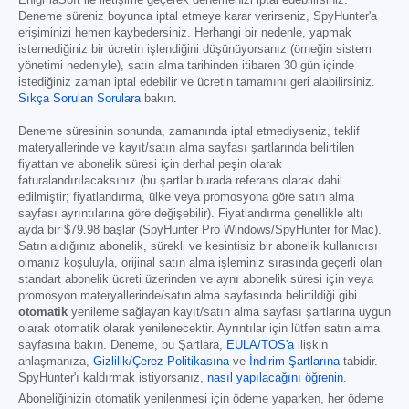
Deneme süreniz boyunca iptal etmeye karar verirseniz, SpyHunter'a
erişiminizi hemen kaybedersiniz. Herhangi bir nedenle, yapmak
istemediğiniz bir ücretin işlendiğini düşünüyorsanız (örneğin sistem
yönetimi nedeniyle), satın alma tarihinden itibaren 30 gün içinde
istediğiniz zaman iptal edebilir ve ücretin tamamını geri alabilirsiniz.
Sıkça Sorulan Sorulara
bakın.
Deneme süresinin sonunda, zamanında iptal etmediyseniz, teklif
materyallerinde ve kayıt/satın alma sayfası şartlarında belirtilen
fiyattan ve abonelik süresi için derhal peşin olarak
faturalandırılacaksınız (bu şartlar burada referans olarak dahil
edilmiştir; fiyatlandırma, ülke veya promosyona göre satın alma
sayfası ayrıntılarına göre değişebilir). Fiyatlandırma genellikle altı
ayda bir
$79.98
başlar (SpyHunter Pro Windows/SpyHunter for Mac).
Satın aldığınız abonelik, sürekli ve kesintisiz bir abonelik kullanıcısı
olmanız koşuluyla, orijinal satın alma işleminiz sırasında geçerli olan
standart abonelik ücreti üzerinden ve aynı abonelik süresi için veya
promosyon materyallerinde/satın alma sayfasında belirtildiği gibi
otomatik
yenileme sağlayan kayıt/satın alma sayfası şartlarına uygun
olarak otomatik olarak yenilenecektir. Ayrıntılar için lütfen satın alma
sayfasına bakın. Deneme, bu Şartlara,
EULA/TOS'a
ilişkin
anlaşmanıza,
Gizlilik/Çerez Politikasına
ve
İndirim Şartlarına
tabidir.
SpyHunter'ı kaldırmak istiyorsanız,
nasıl yapılacağını öğrenin
.
Aboneliğinizin otomatik yenilenmesi için ödeme yaparken, her ödeme