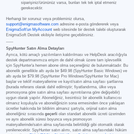
siparişiniz/ürününüz varsa, bunları tek tek iptal etmeniz
gerekecektir.
Herhangi bir sorunuz veya probleminiz olursa,
support@enigmasoftware.com
adresine e-posta göndererek veya
EnigmaSoft'un MyAccount
web sitesinde bir destek talebi oluşturarak
EnigmaSoft Destek ekibiyle iletişime geçebilirsiniz.
------
SpyHunter Satın Alma Detayları
Ayrıca, kötü amaçlı yazılımların kaldırılması ve HelpDesk aracılığıyla
destek departmanımıza erişim de dahil olmak üzere tam işlevsellik
için SpyHunter'a hemen abone olma seçeneğiniz de bulunmaktadır. Bu
abonelik genellikle altı ayda bir
$49.98
(SpyHunter Basic Windows) ve
altı ayda bir
$79.98
(SpyHunter Pro Windows/SpyHunter for Mac)
başlar ve teklif materyallerine ve kayıt/satın alma sayfası şartlarına
(burada referans olarak dahil edilmiştir; fiyatlandırma, ülke veya
promosyona göre satın alma sayfası ayrıntılarına göre değişebilir)
uygun olarak yapılır. Aboneliğiniz, kesintisiz bir abonelik kullanıcısı
olmanız koşuluyla ve aboneliğinizin sona ermesinden önce yaklaşan
ücretler hakkında bir bildirim almanız şartıyla, orijinal satın alma
aboneliğiniz sırasında
geçerli
olan standart abonelik ücreti üzerinden
ve aynı abonelik süresi boyunca veya promosyon
materyallerinde/satın alma sayfasında belirtildiği gibi otomatik olarak
yenilenecektir. SpyHunter satın alımı, satın alma sayfasındaki hüküm