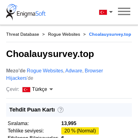
Skip
to
Türkçe
content
Threat Database
Rogue Websites
Choalauysurvey.top
Choalauysurvey.top
Mezo'de
Rogue Websites
,
Adware
,
Browser
Hijackers
'de
Çevir:
Türkçe
Tehdit Puan Kartı
?
Sıralama:
13,995
Tehlike seviyesi:
20 % (Normal)