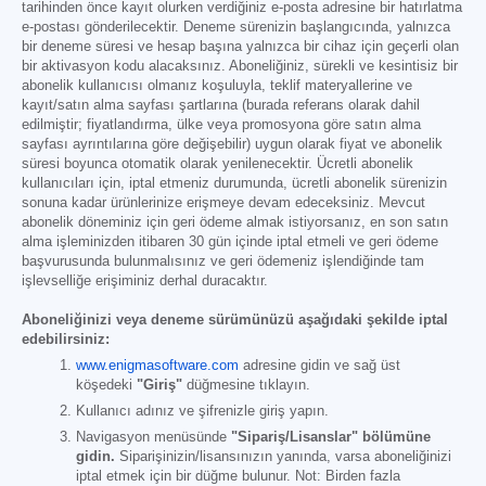
tarihinden önce kayıt olurken verdiğiniz e-posta adresine bir hatırlatma
e-postası gönderilecektir. Deneme sürenizin başlangıcında, yalnızca
bir deneme süresi ve hesap başına yalnızca bir cihaz için geçerli olan
bir aktivasyon kodu alacaksınız. Aboneliğiniz, sürekli ve kesintisiz bir
abonelik kullanıcısı olmanız koşuluyla, teklif materyallerine ve
kayıt/satın alma sayfası şartlarına (burada referans olarak dahil
edilmiştir; fiyatlandırma, ülke veya promosyona göre satın alma
sayfası ayrıntılarına göre değişebilir) uygun olarak fiyat ve abonelik
süresi boyunca otomatik olarak yenilenecektir. Ücretli abonelik
kullanıcıları için, iptal etmeniz durumunda, ücretli abonelik sürenizin
sonuna kadar ürünlerinize erişmeye devam edeceksiniz. Mevcut
abonelik döneminiz için geri ödeme almak istiyorsanız, en son satın
alma işleminizden itibaren 30 gün içinde iptal etmeli ve geri ödeme
başvurusunda bulunmalısınız ve geri ödemeniz işlendiğinde tam
işlevselliğe erişiminiz derhal duracaktır.
Aboneliğinizi veya deneme sürümünüzü aşağıdaki şekilde iptal
edebilirsiniz:
www.enigmasoftware.com
adresine gidin ve sağ üst
köşedeki
"Giriş"
düğmesine tıklayın.
Kullanıcı adınız ve şifrenizle giriş yapın.
Navigasyon menüsünde
"Sipariş/Lisanslar" bölümüne
gidin.
Siparişinizin/lisansınızın yanında, varsa aboneliğinizi
iptal etmek için bir düğme bulunur. Not: Birden fazla