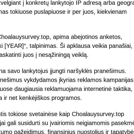
tsižvelgiant į konkretų lankytojo IP adresą arba geogr
amas tokiuose puslapiuose ir per juos, kiekvienam
Choalauysurvey.top, apima abejotinos anketos,
ki [YEAR]“, talpinimas. Ši apklausa veikia panašiai,
askatinti juos į nesąžiningą veiklą.
na savo lankytojus įjungti naršyklės pranešimus.
anešimus vykdydamos įkyrias reklamos kampanijas
se daugiausia reklamuojama internetinė taktika,
a ir net kenkėjiškos programos.
tis tokiose svetainėse kaip Choalauysurvey.top
tojai gali susidurti su įvairiomis neigiamomis pasekm
tumo pažeidimus, finansinius nuostolius ir tapatyb