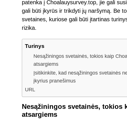
patenka į Choalauysurvey.top, jie gali su
gali būti įkyrūs ir trikdyti jų naršymą. Be t
svetaines, kuriose gali būti įtartinas turin
rizika.
Turinys
Nesąžiningos svetainės, tokios kaip Choal
atsargiems
Įsitikinkite, kad nesąžiningos svetainės n
įkyrius pranešimus
URL
Nesąžiningos svetainės, tokios k
atsargiems