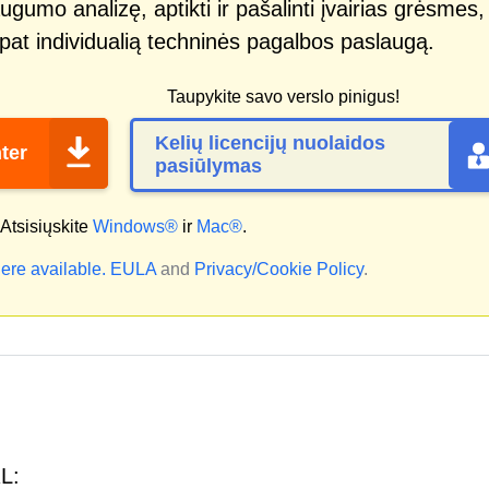
ugumo analizę, aptikti ir pašalinti įvairias grėsmes,
p pat individualią techninės pagalbos paslaugą.
Taupykite savo verslo pinigus!
Kelių licencijų nuolaidos
ter
pasiūlymas
Atsisiųskite
Windows®
ir
Mac®
.
ere available.
EULA
and
Privacy/Cookie Policy
.
RL: