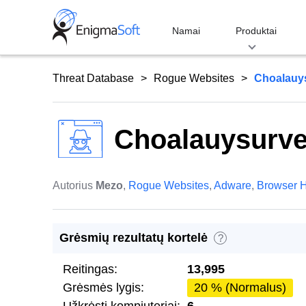
Skip
to
Namai
Produktai
content
Threat Database
Rogue Websites
Choalauy
Choalauysurve
Autorius
Mezo
,
Rogue Websites
,
Adware
,
Browser H
Grėsmių rezultatų kortelė
?
Reitingas:
13,995
Grėsmės lygis:
20 % (Normalus)