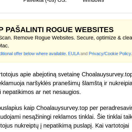
Paveikta (-os) OS:
Windows
P PAŠALINTI ROGUE WEBSITES
 Scan. Remove Rogue Websites. Secure, optimize & cle
Mac.
itional offer below where available.
EULA
and
Privacy/Cookie Policy
.
rtotojus apie abejotiną svetainę Choalauysurvey.top
reklamuoja naršyklės pranešimų šlamštą ir nukreipi
ūti nepatikimos ar net nesaugios.
 puslapius kaip Choalauysurvey.top per peradresav
dojami nesąžiningi reklamos tinklai. Šie tinklai tai
tojus nukreiptų į nepatikimą puslapį. Kai vartotojai