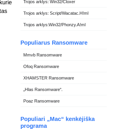
kurie
Trojos arklys: Win32/Cloxer
itas
Trojos arklys: Script/Wacatac.H!ml
Trojos arklys:Win32/Phonzy.A!ml
Populiarus Ransomware
Mmvb Ransomware
Ofoq Ransomware
XHAMSTER Ransomware
„Hlas Ransomware“.
Poaz Ransomware
i
Populiari „Mac“ kenkėjiška
programa