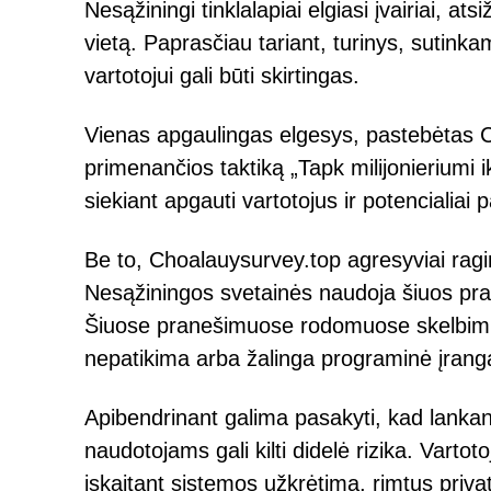
Nesąžiningi tinklalapiai elgiasi įvairiai, a
vietą. Paprasčiau tariant, turinys, sutink
vartotojui gali būti skirtingas.
Vienas apgaulingas elgesys, pastebėtas 
primenančios taktiką „Tapk milijonieriumi i
siekiant apgauti vartotojus ir potencialiai p
Be to, Choalauysurvey.top agresyviai ragi
Nesąžiningos svetainės naudoja šiuos pr
Šiuose pranešimuose rodomuose skelbimuo
nepatikima arba žalinga programinė įrang
Apibendrinant galima pasakyti, kad lankan
naudotojams gali kilti didelė rizika. Varto
įskaitant sistemos užkrėtimą, rimtus priva