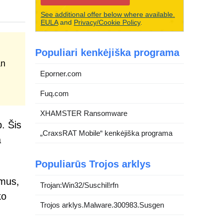
See additional offer below where available.
EULA
and
Privacy/Cookie Policy
.
Populiari kenkėjiška programa
an
Eporner.com
Fuq.com
XHAMSTER Ransomware
. Šis
„CraxsRAT Mobile“ kenkėjiška programa
a
Populiarūs Trojos arklys
imus,
Trojan:Win32/Suschil!rfn
ko
Trojos arklys.Malware.300983.Susgen