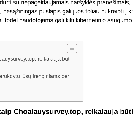
sidurti su nepageidaujamais naršyklės pranešimais, 
o, nesąžiningas puslapis gali juos toliau nukreipti į k
ys, todėl naudotojams gali kilti kibernetinio saugumo
auysurvey.top, reikalauja būti
etrukdytų jūsų įrenginiams per
aip Choalauysurvey.top, reikalauja būt