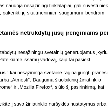
as naudoja nesąžiningi tinklalapiai, gali nuvesti nie
ius, pakenkti jų skaitmeniniam saugumui ir bendram
vetainės netrukdytų jūsų įrenginiams pe
ustabdytų nesąžiningų svetainių generuojamus įkyriu
ateikiame išsamų vadovą, kaip tai pasiekti:
mus
: kai nesąžininga svetainė ragina įjungti praneš
 arba „Atmesti“. Dauguma šiuolaikinių žiniatinklio
ome“ ir „Mozilla Firefox“, siūlo šį pasirinkimą, kai
eikite į savo žiniatinklio naršyklės nustatymus arba