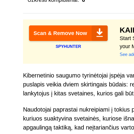
Užkrėsti kompiuteriai:
6
KAI
Scan & Remove Now
Start
your 
SPYHUNTER
See add
Kibernetinio saugumo tyrinėtojai įspėja va
puslapis veikia dviem skirtingais būdais: 
lankytojus į kitas svetaines, kurios gali b
Naudotojai paprastai nukreipiami į tokius
kuriuos suaktyvina svetainės, kuriose išnau
apgaulingą taktiką, kad neįtariančius varto