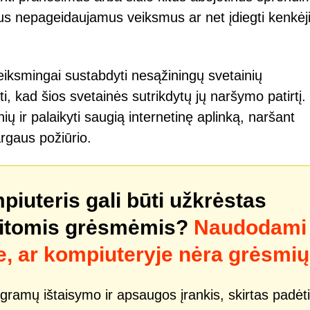
ius nepageidaujamus veiksmus ar net įdiegti kenkėj
veiksmingai sustabdyti nesąžiningų svetainių
i, kad šios svetainės sutrikdytų jų naršymo patirtį.
ų ir palaikyti saugią internetinę aplinką, naršant
sargaus požiūrio.
mpiuteris gali būti užkrėstas
kitomis grėsmėmis?
Naudodami
e, ar kompiuteryje nėra grėsmių
gramų ištaisymo ir apsaugos įrankis, skirtas padėti