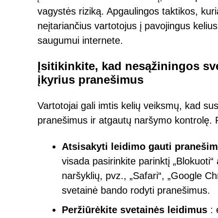
vagystės riziką. Apgaulingos taktikos, kuri
neįtariančius vartotojus į pavojingus kel
saugumui internete.
Įsitikinkite, kad nesąžiningos s
įkyrius pranešimus
Vartotojai gali imtis kelių veiksmų, kad s
pranešimus ir atgautų naršymo kontrolę. P
Atsisakyti leidimo gauti praneši
visada pasirinkite parinktį „Blokuoti“
naršyklių, pvz., „Safari“, „Google Chr
svetainė bando rodyti pranešimus.
Peržiūrėkite svetainės leidimus
: 