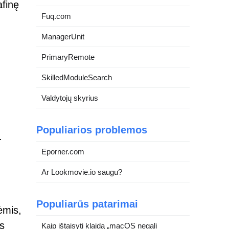
afinę
Fuq.com
ManagerUnit
PrimaryRemote
SkilledModuleSearch
Valdytojų skyrius
Populiarios problemos
.
Eporner.com
Ar Lookmovie.io saugu?
Populiarūs patarimai
ėmis,
ės
Kaip ištaisyti klaidą „macOS negali