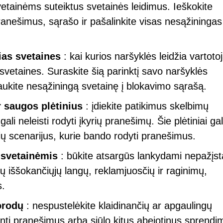
svetainėms suteiktus svetainės leidimus. Ieškokite
pranešimus, sąrašo ir pašalinkite visas nesąžiningas
ias svetaines
: kai kurios naršyklės leidžia vartot
svetaines. Suraskite šią parinktį savo naršyklės
aukite nesąžiningą svetainę į blokavimo sąrašą.
r saugos plėtinius
: įdiekite patikimus skelbimų
gali neleisti rodyti įkyrių pranešimų. Šie plėtiniai gal
ių scenarijus, kurie bando rodyti pranešimus.
 svetainėmis
: būkite atsargūs lankydami nepažįs
nų iššokančiųjų langų, reklamjuosčių ir raginimų,
s.
orodų
: nespustelėkite klaidinančių ar apgaulingų
nti pranešimus arba siūlo kitus abejotinus sprendi