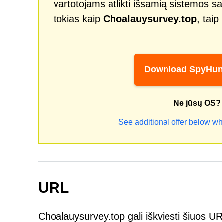
vartotojams atlikti išsamią sistemos sa
tokias kaip
Choalauysurvey.top
, tai
Download SpyHun
Ne jūsų OS?
See additional offer below wh
URL
Choalauysurvey.top gali iškviesti šiuos U