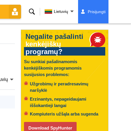
Paieška
Lietuvių
Prisijungti
Negalite pašalinti
kenkėjiškų
programų?
Su sunkiai pašalinamomis
kenkėjiškomis programomis
susijusios problemos:
uvių
Užgrobimų ir peradresavimų
naršyklė
Erzinantys, nepageidaujami
iššokantieji langai
Kompiuteris užšąla arba sugenda
Download SpyHunter