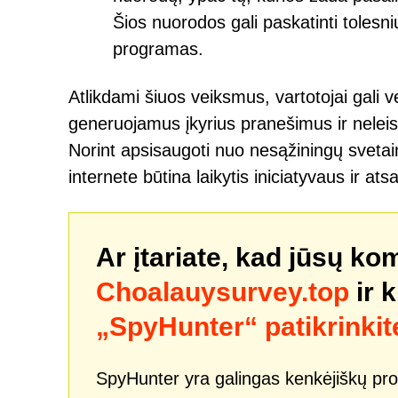
Šios nuorodos gali paskatinti tolesn
programas.
Atlikdami šiuos veiksmus, vartotojai gali 
generuojamus įkyrius pranešimus ir neleist
Norint apsisaugoti nuo nesąžiningų svetaini
internete būtina laikytis iniciatyvaus ir at
Ar įtariate, kad jūsų ko
Choalauysurvey.top
ir 
„SpyHunter“ patikrinkit
SpyHunter yra galingas kenkėjiškų pro