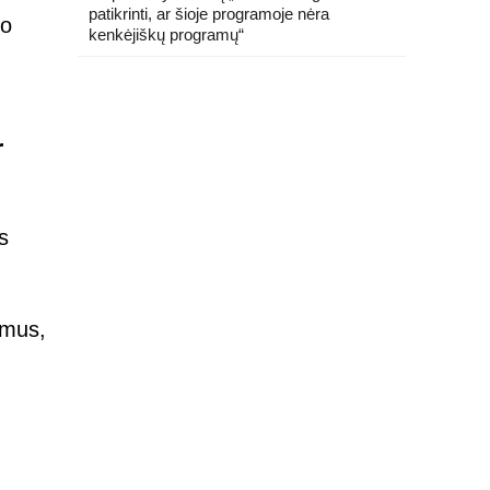
patikrinti, ar šioje programoje nėra
ko
kenkėjiškų programų“
r
s
imus,