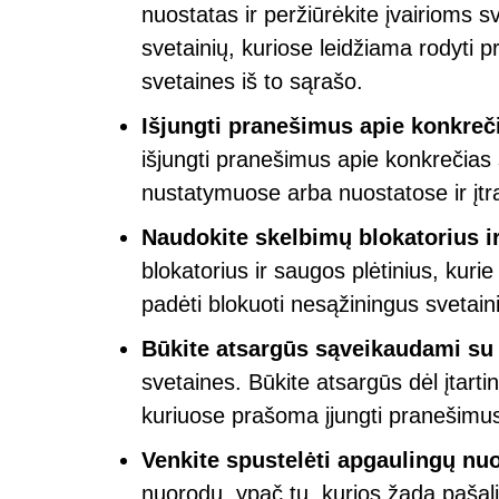
nuostatas ir peržiūrėkite įvairioms 
svetainių, kuriose leidžiama rodyti 
svetaines iš to sąrašo.
Išjungti pranešimus apie konkreč
išjungti pranešimus apie konkrečias 
nustatymuose arba nuostatose ir įtr
Naudokite skelbimų blokatorius i
blokatorius ir saugos plėtinius, kurie 
padėti blokuoti nesąžiningus svetain
Būkite atsargūs sąveikaudami su
svetaines. Būkite atsargūs dėl įtarti
kuriuose prašoma įjungti pranešimu
Venkite spustelėti apgaulingų nu
nuorodų, ypač tų, kurios žada pašali