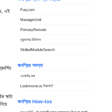
Fuq.com
য়, এই
ManagerUnit
PrimaryRemote
হ্যান্ডলার ডিভিশন
SkilledModuleSearch
জনপ্রিয় সমস্যা
রদর্শিত
এপোর্নার.কম
Lookmovie.io নিরাপদ?
িক ক্ষতি
জনপ্রিয় How-tos
নিয়ে