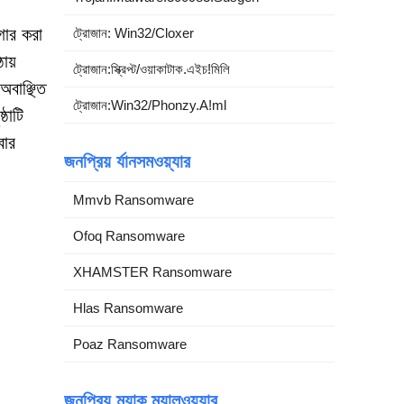
গার করা
ট্রোজান: Win32/Cloxer
ায়
ট্রোজান:স্ক্রিপ্ট/ওয়াকাটাক.এইচ!মিলি
বাঞ্ছিত
ট্রোজান:Win32/Phonzy.A!ml
্ঠাটি
বার
জনপ্রিয় র্যানসমওয়্যার
Mmvb Ransomware
Ofoq Ransomware
XHAMSTER Ransomware
Hlas Ransomware
Poaz Ransomware
জনপ্রিয় ম্যাক ম্যালওয়্যার