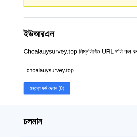
ইউআরএল
Choalauysurvey.top নিম্নলিখিত URL গুলি কল কর
choalauysurvey.top
মন্তব্য ফর্ম দেখান (0)
চলমান