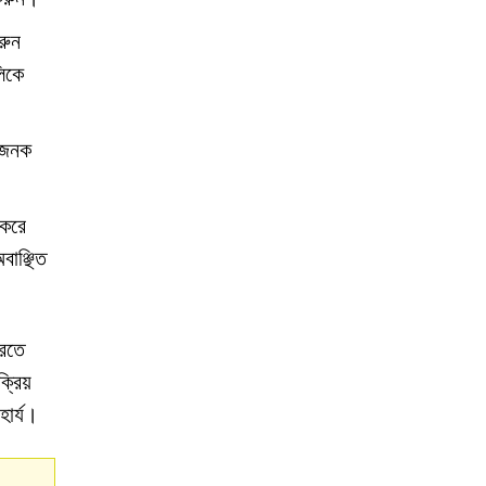
রুন
লিকে
হজনক
 করে
বাঞ্ছিত
করতে
্রিয়
হার্য।