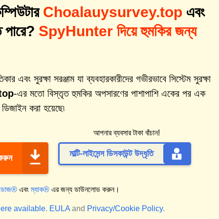
ম্পিউটার
Choalauysurvey.top
এবং
তে পারে?
SpyHunter দিয়ে হুমকির জন্য
 এবং সুরক্ষা সরঞ্জাম যা ব্যবহারকারীদের গভীরভাবে সিস্টেম সুরক্ষা
top
-এর মতো বিস্তৃত হুমকির অপসারণের পাশাপাশি একের পর এক
য ডিজাইন করা হয়েছে৷
আপনার ব্যবসার টাকা বাঁচান!
মাল্টি-লাইসেন্স ডিসকাউন্ট উদ্ধৃতি
 করুন
্ডোজ®
এবং
ম্যাক®
এর জন্য ডাউনলোড করুন।
ere available.
EULA
and
Privacy/Cookie Policy
.