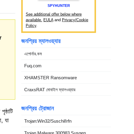
SPYHUNTER
See additional offer below where
available.
EULA
and
Privacy/Cookie
Policy
.
r
জনপ্রিয় ম্যালওয়্যার
এপোর্নার.কম
Fuq.com
XHAMSTER Ransomware
CraxsRAT মোবাইল ম্যালওয়্যার
জনপ্রিয় ট্রোজান
ষ্ঠাটি
া, যা
Trojan:Win32/Suschil!rfn
Trojan.Malware.300983.Susgen