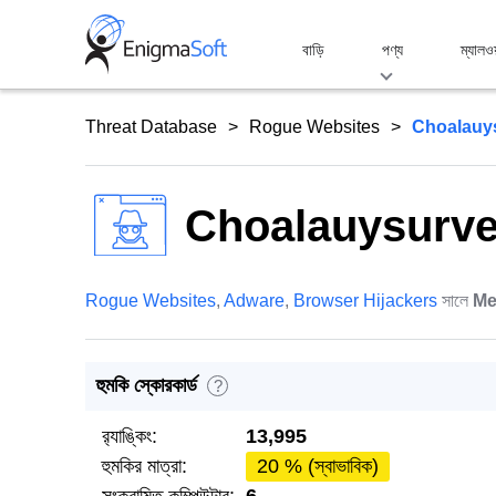
Skip
to
বাড়ি
পণ্য
ম্যালও
content
Threat Database
Rogue Websites
Choalauy
Choalauysurve
Rogue Websites
,
Adware
,
Browser Hijackers
সালে
Me
হুমকি স্কোরকার্ড
?
র‌্যাঙ্কিং:
13,995
হুমকির মাত্রা:
20 % (স্বাভাবিক)