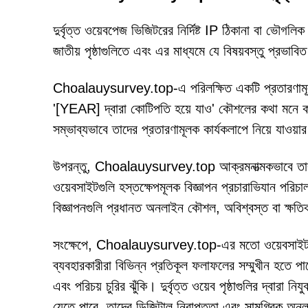
দুর্বৃত্ত ওয়েবপেজ ভিজিটরের নির্দিষ্ট IP ঠিকানা বা ভৌ
জাতীয় পৃষ্ঠাগুলিতে এবং এর মাধ্যমে যে বিষয়বস্তু প্রভা
Choalauysurvey.top-এ পরিলক্ষিত একটি প্রতারণামূলক 
'[YEAR] দ্বারা কোটিপতি হয়ে যাও' কৌশলের কথা মনে করি
সম্ভাব্যভাবে তাদের প্রতারণামূলক কার্যকলাপে নিয়ে যাও
উপরন্তু, Choalauysurvey.top আক্রমনাত্মকভাবে তার দর্
ওয়েবসাইটগুলি হস্তক্ষেপমূলক বিজ্ঞাপন প্রচারাভিযান পরিচাল
বিজ্ঞাপনগুলি প্রধানত অনলাইন কৌশল, অবিশ্বস্ত বা ক্ষতিকা
সংক্ষেপে, Choalauysurvey.top-এর মতো ওয়েবসাইট পরিদ
ব্যবহারকারীরা বিভিন্ন প্রতিকূল ফলাফলের সম্মুখীন হতে পার
এবং পরিচয় চুরির ঝুঁকি। দুর্বৃত্ত ওয়েব পৃষ্ঠাগুলির দ্বারা
যেতে পারে, তাদের ডিজিটাল নিরাপত্তা এবং সামগ্রিক অ