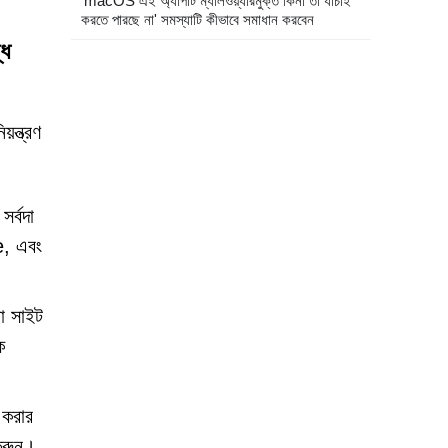
'macOS এই অ্যাপটি ম্যালওয়্যারমুক্ত কিনা তা যাচাই
করতে পারছে না' সমস্যাটি কীভাবে সমাধান করবেন
্ধ
়ন্ত্রণ
র্বদা
e, এবং
়া সাইট
ে
় করার
 করুন।