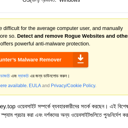
OS(গুলি) প্রভাবিত:
Windows
 difficult for the average computer user, and manually
more so.
Detect and remove
Rogue Websites
and othe
ffers powerful anti-malware protection.
nter’s Malware Remover
্ডোজ®
এবং
ম্যাক®
এর জন্য ডাউনলোড করুন।
ere available.
EULA
and
Privacy/Cookie Policy
.
top ওয়েবসাইট সম্পর্কে ব্যবহারকারীদের সতর্ক করছেন। এই বিশেষ পৃ
ি স্প্যাম প্রচার করা এবং দর্শকদের অন্য ওয়েবসাইটগুলিতে পুনঃনির্দেশ কর