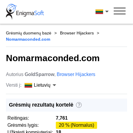
Skip
to
Lietuvių
content
Grėsmių duomenų bazė
Browser Hijackers
Nomarmaconded.com
Nomarmaconded.com
Autorius
GoldSparrow
,
Browser Hijackers
Versti į:
Lietuvių
Grėsmių rezultatų kortelė
?
Reitingas:
7,761
Grėsmės lygis:
20 % (Normalus)
Užkrėsti kompiuteriai:
18