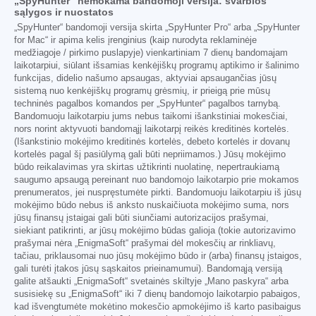
„SpyHunter“ nemokama bandomoji versija: svarbios
sąlygos ir nuostatos
„SpyHunter“ bandomoji versija skirta „SpyHunter Pro“ arba „SpyHunter
for Mac“ ir apima kelis įrenginius (kaip nurodyta reklaminėje
medžiagoje / pirkimo puslapyje) vienkartiniam 7 dienų bandomajam
laikotarpiui, siūlant išsamias kenkėjiškų programų aptikimo ir šalinimo
funkcijas, didelio našumo apsaugas, aktyviai apsaugančias jūsų
sistemą nuo kenkėjiškų programų grėsmių, ir prieigą prie mūsų
techninės pagalbos komandos per „SpyHunter“ pagalbos tarnybą.
Bandomuoju laikotarpiu jums nebus taikomi išankstiniai mokesčiai,
nors norint aktyvuoti bandomąjį laikotarpį reikės kreditinės kortelės.
(Išankstinio mokėjimo kreditinės kortelės, debeto kortelės ir dovanų
kortelės pagal šį pasiūlymą gali būti nepriimamos.) Jūsų mokėjimo
būdo reikalavimas yra skirtas užtikrinti nuolatinę, nepertraukiamą
saugumo apsaugą pereinant nuo bandomojo laikotarpio prie mokamos
prenumeratos, jei nuspręstumėte pirkti. Bandomuoju laikotarpiu iš jūsų
mokėjimo būdo nebus iš anksto nuskaičiuota mokėjimo suma, nors
jūsų finansų įstaigai gali būti siunčiami autorizacijos prašymai,
siekiant patikrinti, ar jūsų mokėjimo būdas galioja (tokie autorizavimo
prašymai nėra „EnigmaSoft“ prašymai dėl mokesčių ar rinkliavų,
tačiau, priklausomai nuo jūsų mokėjimo būdo ir (arba) finansų įstaigos,
gali turėti įtakos jūsų sąskaitos prieinamumui). Bandomąją versiją
galite atšaukti „EnigmaSoft“ svetainės skiltyje „Mano paskyra“ arba
susisiekę su „EnigmaSoft“ iki 7 dienų bandomojo laikotarpio pabaigos,
kad išvengtumėte mokėtino mokesčio apmokėjimo iš karto pasibaigus