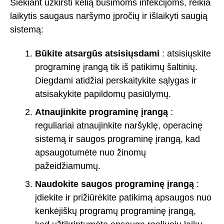
Siekiant užkirsti kelią būsimoms infekcijoms, reikia
laikytis saugaus naršymo įpročių ir išlaikyti saugią
sistemą:
Būkite atsargūs atsisiųsdami
: atsisiųskite
programinę įrangą tik iš patikimų šaltinių.
Diegdami atidžiai perskaitykite sąlygas ir
atsisakykite papildomų pasiūlymų.
Atnaujinkite programinę įrangą
:
reguliariai atnaujinkite naršyklę, operacinę
sistemą ir saugos programinę įrangą, kad
apsaugotumėte nuo žinomų
pažeidžiamumų.
Naudokite saugos programinę įrangą
:
įdiekite ir prižiūrėkite patikimą apsaugos nuo
kenkėjiškų programų programinę įrangą,