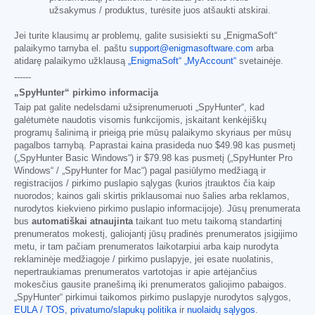
užsakymus / produktus, turėsite juos atšaukti atskirai.
Jei turite klausimų ar problemų, galite susisiekti su „EnigmaSoft“
palaikymo tarnyba el. paštu
support@enigmasoftware.com
arba
atidarę palaikymo užklausą
„EnigmaSoft“ „MyAccount“
svetainėje.
------
„SpyHunter“ pirkimo informacija
Taip pat galite nedelsdami užsiprenumeruoti „SpyHunter“, kad
galėtumėte naudotis visomis funkcijomis, įskaitant kenkėjiškų
programų šalinimą ir prieigą prie mūsų palaikymo skyriaus per mūsų
pagalbos tarnybą. Paprastai kaina prasideda nuo
$49.98
kas pusmetį
(„SpyHunter Basic Windows“) ir
$79.98
kas pusmetį („SpyHunter Pro
Windows“ / „SpyHunter for Mac“) pagal pasiūlymo medžiagą ir
registracijos / pirkimo puslapio sąlygas (kurios įtrauktos čia kaip
nuorodos; kainos gali skirtis priklausomai nuo šalies arba reklamos,
nurodytos kiekvieno pirkimo puslapio informacijoje). Jūsų prenumerata
bus
automatiškai atnaujinta
taikant tuo metu taikomą standartinį
prenumeratos mokestį, galiojantį jūsų pradinės prenumeratos įsigijimo
metu, ir tam pačiam prenumeratos laikotarpiui arba kaip nurodyta
reklaminėje medžiagoje / pirkimo puslapyje, jei esate nuolatinis,
nepertraukiamas prenumeratos vartotojas ir apie artėjančius
mokesčius gausite pranešimą iki prenumeratos galiojimo pabaigos.
„SpyHunter“ pirkimui taikomos pirkimo puslapyje nurodytos sąlygos,
EULA / TOS
,
privatumo/slapukų politika
ir
nuolaidų sąlygos
.