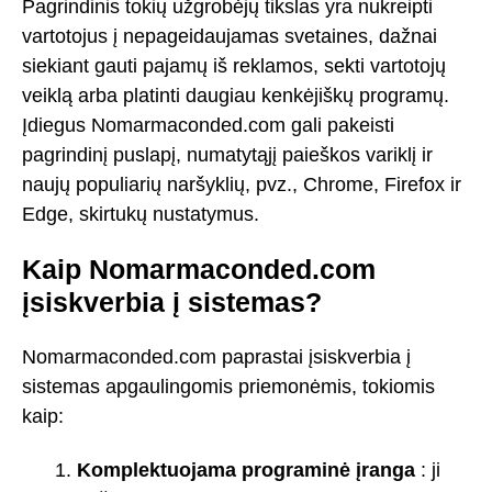
Pagrindinis tokių užgrobėjų tikslas yra nukreipti
vartotojus į nepageidaujamas svetaines, dažnai
siekiant gauti pajamų iš reklamos, sekti vartotojų
veiklą arba platinti daugiau kenkėjiškų programų.
Įdiegus Nomarmaconded.com gali pakeisti
pagrindinį puslapį, numatytąjį paieškos variklį ir
naujų populiarių naršyklių, pvz., Chrome, Firefox ir
Edge, skirtukų nustatymus.
Kaip Nomarmaconded.com
įsiskverbia į sistemas?
Nomarmaconded.com paprastai įsiskverbia į
sistemas apgaulingomis priemonėmis, tokiomis
kaip:
Komplektuojama programinė įranga
: ji