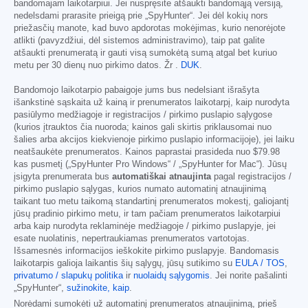
bandomajam laikotarpiui. Jei nuspręsite atšaukti bandomąją versiją,
nedelsdami prarasite prieigą prie „SpyHunter“. Jei dėl kokių nors
priežasčių manote, kad buvo apdorotas mokėjimas, kurio nenorėjote
atlikti (pavyzdžiui, dėl sistemos administravimo), taip pat galite
atšaukti prenumeratą ir gauti visą sumokėtą sumą atgal bet kuriuo
metu per 30 dienų nuo pirkimo datos. Žr .
DUK
.
Bandomojo laikotarpio pabaigoje jums bus nedelsiant išrašyta
išankstinė sąskaita už kainą ir prenumeratos laikotarpį, kaip nurodyta
pasiūlymo medžiagoje ir registracijos / pirkimo puslapio sąlygose
(kurios įtrauktos čia nuoroda; kainos gali skirtis priklausomai nuo
šalies arba akcijos kiekvienoje pirkimo puslapio informacijoje), jei laiku
neatšaukėte prenumeratos. Kainos paprastai prasideda nuo
$79.98
kas pusmetį („SpyHunter Pro Windows“ / „SpyHunter for Mac“). Jūsų
įsigyta prenumerata bus
automatiškai atnaujinta
pagal registracijos /
pirkimo puslapio sąlygas, kurios numato automatinį atnaujinimą
taikant tuo metu taikomą standartinį prenumeratos mokestį, galiojantį
jūsų pradinio pirkimo metu, ir tam pačiam prenumeratos laikotarpiui
arba kaip nurodyta reklaminėje medžiagoje / pirkimo puslapyje, jei
esate nuolatinis, nepertraukiamas prenumeratos vartotojas.
Išsamesnės informacijos ieškokite pirkimo puslapyje. Bandomasis
laikotarpis galioja laikantis šių sąlygų, jūsų sutikimo su
EULA / TOS
,
privatumo / slapukų politika
ir
nuolaidų sąlygomis
. Jei norite pašalinti
„SpyHunter“,
sužinokite, kaip
.
Norėdami sumokėti už automatinį prenumeratos atnaujinimą, prieš