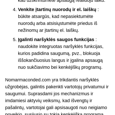
kad užtikrintumėte apsaugą realiuoju laiku.
Venkite įtartinų nuorodų ir el. laiškų
:
būkite atsargūs, kad nepasiektumėte
nuorodų arba atsisiųstumėte priedus iš
nežinomų ar įtartinų el. laiškų.
Įgalinti naršyklės saugos funkcijas
:
naudokite integruotas naršyklės funkcijas,
kurios padidina saugumą, pvz., blokuoja
iššokančiuosius langus ir įgalina apsaugą
nuo sukčiavimo bei kenkėjiškų programų.
Nomarmaconded.com yra trikdantis naršyklės
užgrobėjas, galintis pakenkti vartotojų privatumui ir
saugumui. Suprasdami jos mechanizmus ir
imdamiesi aktyvių veiksmų, kad išvengtų ir
pašalintų, vartotojai gali apsisaugoti nuo neigiamo
poveikio, susijusio su tokia kenkėjiška programa.