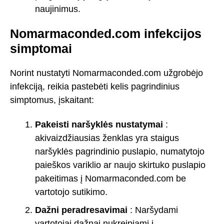
naujinimus.
Nomarmaconded.com infekcijos
simptomai
Norint nustatyti Nomarmaconded.com užgrobėjo
infekciją, reikia pastebėti kelis pagrindinius
simptomus, įskaitant:
Pakeisti naršyklės nustatymai
:
akivaizdžiausias ženklas yra staigus
naršyklės pagrindinio puslapio, numatytojo
paieškos variklio ar naujo skirtuko puslapio
pakeitimas į Nomarmaconded.com be
vartotojo sutikimo.
Dažni peradresavimai
: Naršydami
vartotojai dažnai nukreipiami į