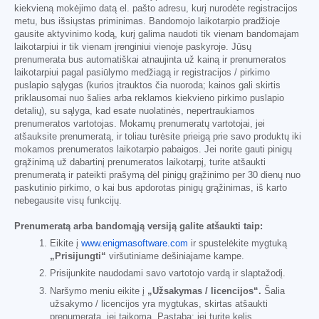
kiekvieną mokėjimo datą el. pašto adresu, kurį nurodėte registracijos
metu, bus išsiųstas priminimas. Bandomojo laikotarpio pradžioje
gausite aktyvinimo kodą, kurį galima naudoti tik vienam bandomajam
laikotarpiui ir tik vienam įrenginiui vienoje paskyroje. Jūsų
prenumerata bus automatiškai atnaujinta už kainą ir prenumeratos
laikotarpiui pagal pasiūlymo medžiagą ir registracijos / pirkimo
puslapio sąlygas (kurios įtrauktos čia nuoroda; kainos gali skirtis
priklausomai nuo šalies arba reklamos kiekvieno pirkimo puslapio
detalių), su sąlyga, kad esate nuolatinės, nepertraukiamos
prenumeratos vartotojas. Mokamų prenumeratų vartotojai, jei
atšauksite prenumeratą, ir toliau turėsite prieigą prie savo produktų iki
mokamos prenumeratos laikotarpio pabaigos. Jei norite gauti pinigų
grąžinimą už dabartinį prenumeratos laikotarpį, turite atšaukti
prenumeratą ir pateikti prašymą dėl pinigų grąžinimo per 30 dienų nuo
paskutinio pirkimo, o kai bus apdorotas pinigų grąžinimas, iš karto
nebegausite visų funkcijų.
Prenumeratą arba bandomąją versiją galite atšaukti taip:
Eikite į
www.enigmasoftware.com
ir spustelėkite mygtuką
„Prisijungti“
viršutiniame dešiniajame kampe.
Prisijunkite naudodami savo vartotojo vardą ir slaptažodį.
Naršymo meniu eikite į
„Užsakymas / licencijos“.
Šalia
užsakymo / licencijos yra mygtukas, skirtas atšaukti
prenumeratą, jei taikoma. Pastaba: jei turite kelis