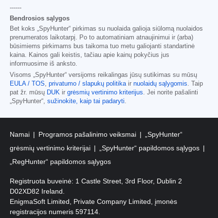
------
Bendrosios sąlygos
Bet koks „SpyHunter“ pirkimas su nuolaida galioja siūlomą nuolaidos
prenumeratos laikotarpį. Po to automatiniam atnaujinimui ir (arba)
būsimiems pirkimams bus taikoma tuo metu galiojanti standartinė
kaina. Kainos gali keistis, tačiau apie kainų pokyčius jus
informuosime iš anksto.
Visoms „SpyHunter“ versijoms reikalingas jūsų sutikimas su mūsų
EULA / TOS
,
privatumo / slapukų politika
ir
nuolaidų sąlygomis
. Taip
pat žr. mūsų
DUK
ir
grėsmių vertinimo kriterijus
. Jei norite pašalinti
„SpyHunter“,
sužinokite, kaip tai padaryti
.
Namai
Programos pašalinimo veiksmai
„SpyHunter“
grėsmių vertinimo kriterijai
„SpyHunter“ papildomos sąlygos
„RegHunter“ papildomos sąlygos
Registruota buveinė: 1 Castle Street, 3rd Floor, Dublin 2
D02XD82 Ireland.
EnigmaSoft Limited, Private Company Limited, įmonės
registracijos numeris 597114.