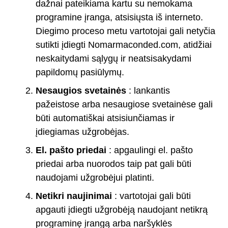
dažnai pateikiama kartu su nemokama
programine įranga, atsisiųsta iš interneto.
Diegimo proceso metu vartotojai gali netyčia
sutikti įdiegti Nomarmaconded.com, atidžiai
neskaitydami sąlygų ir neatsisakydami
papildomų pasiūlymų.
Nesaugios svetainės
: lankantis
pažeistose arba nesaugiose svetainėse gali
būti automatiškai atsisiunčiamas ir
įdiegiamas užgrobėjas.
El. pašto priedai
: apgaulingi el. pašto
priedai arba nuorodos taip pat gali būti
naudojami užgrobėjui platinti.
Netikri naujinimai
: vartotojai gali būti
apgauti įdiegti užgrobėją naudojant netikrą
programinę įrangą arba naršyklės