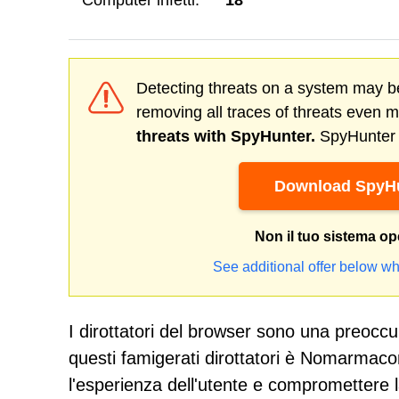
Computer infetti:
18
Detecting threats on a system may be
removing all traces of threats even 
threats with SpyHunter.
SpyHunter o
Download SpyHu
Non il tuo sistema op
See additional offer below wh
I dirottatori del browser sono una preoccup
questi famigerati dirottatori è Nomarmac
l'esperienza dell'utente e compromettere l