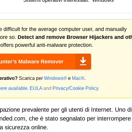
Sistemi operativi interessati:
Windows
 difficult for the average computer user, and manually
more so.
Detect and remove
Browser Hijackers
and ot
ffers powerful anti-malware protection.
nter’s Malware Remover
erativo?
Scarica per
Windows®
e
Mac®
.
ere available.
EULA
and
Privacy/Cookie Policy
.
azione prevalente per gli utenti di Internet. Uno di
onded.com, che è stato segnalato per interrompere
a sicurezza online.