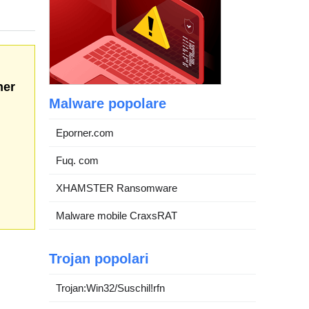
her
Malware popolare
Eporner.com
Fuq. com
XHAMSTER Ransomware
Malware mobile CraxsRAT
Trojan popolari
Trojan:Win32/Suschil!rfn