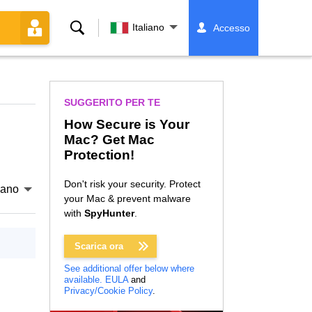
Ricerca
Italiano
Accesso
SUGGERITO PER TE
How Secure is Your
Mac? Get Mac
Protection!
Don't risk your security. Protect
liano
your Mac & prevent malware
with
SpyHunter
.
Scarica ora
See additional offer below where
available.
EULA
and
Privacy/Cookie Policy
.