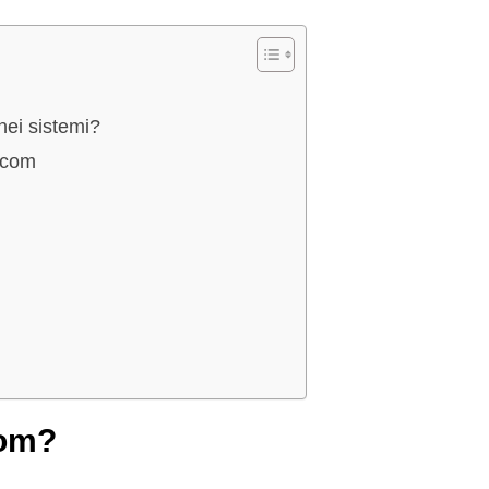
ei sistemi?
.com
om?