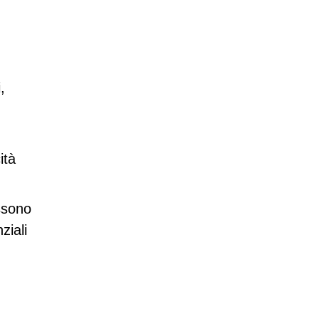
,
ità
ossono
ziali