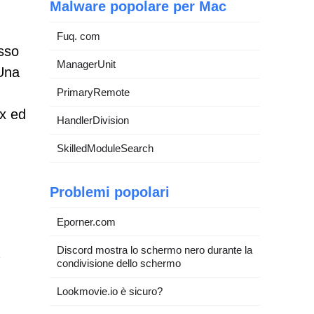
Malware popolare per Mac
Fuq. com
esso
ManagerUnit
 Una
PrimaryRemote
ox ed
HandlerDivision
SkilledModuleSearch
Problemi popolari
Eporner.com
Discord mostra lo schermo nero durante la
condivisione dello schermo
Lookmovie.io è sicuro?