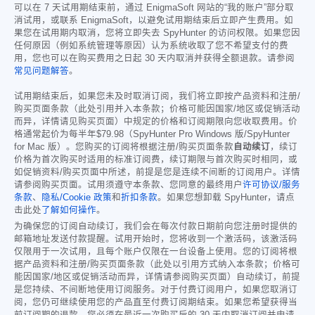
可以在 7 天试用期结束前，通过 EnigmaSoft 网站的“我的账户”部分取
消试用，或联系 EnigmaSoft，以避免试用期结束后立即产生费用。如
果您在试用期内取消，您将立即失去 SpyHunter 的访问权限。如果您因
任何原因（例如系统管理等原因）认为系统收取了您不希望支付的费
用，您也可以在购买费用之日起 30 天内取消并获得全额退款。请参阅
常见问题解答
。
试用期结束后，如果您未及时取消订阅，我们将立即按产品资料和注册/
购买页面条款（此处引用并入本条款；价格可能因国家/地区或促销活动
而异，详情请见购买页面）中规定的价格和订阅期限向您收取费用。价
格通常起价为每半年
$79.98
（SpyHunter Pro Windows 版/SpyHunter
for Mac 版）。您购买的订阅将根据注册/购买页面条款
自动续订
，续订
价格为首次购买时适用的标准订阅费，续订期限与首次购买时相同，或
如促销资料/购买页面中所述，前提是您是连续不间断的订阅用户。详情
请参阅购买页面。试用须遵守本条款、您同意的最终用户
许可协议/服务
条款
、
隐私/Cookie 政策
和
折扣条款
。如果您想卸载 SpyHunter，请点
击此处
了解如何操作
。
为确保您的订阅自动续订，我们会在每次付款日期前向您注册时提供的
邮箱地址发送付款提醒。试用开始时，您将收到一个激活码，该激活码
仅限用于一次试用，且每个账户仅限在一台设备上使用。您的订阅将根
据产品资料和注册/购买页面条款（此处以引用方式纳入本条款；价格可
能因国家/地区或促销活动而异，详情请参阅购买页面）自动续订，前提
是您持续、不间断地使用订阅服务。对于付费订阅用户，如果您取消订
阅，您仍可继续使用您的产品直至付费订阅期结束。如果您希望获得当
前订阅期的退款，您必须在最近一次购买后的 30 天内取消订阅并申请