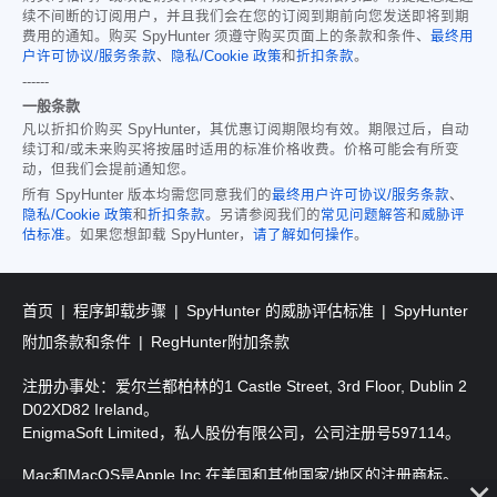
续不间断的订阅用户，并且我们会在您的订阅到期前向您发送即将到期
费用的通知。购买 SpyHunter 须遵守购买页面上的条款和条件、
最终用
户许可协议/服务条款
、
隐私/Cookie 政策
和
折扣条款
。
------
一般条款
凡以折扣价购买 SpyHunter，其优惠订阅期限均有效。期限过后，自动
续订和/或未来购买将按届时适用的标准价格收费。价格可能会有所变
动，但我们会提前通知您。
所有 SpyHunter 版本均需您同意我们的
最终用户许可协议/服务条款
、
隐私/Cookie 政策
和
折扣条款
。另请参阅我们的
常见问题解答
和
威胁评
估标准
。如果您想卸载 SpyHunter，
请了解如何操作
。
首页
程序卸载步骤
SpyHunter 的威胁评估标准
SpyHunter
附加条款和条件
RegHunter附加条款
注册办事处：爱尔兰都柏林的1 Castle Street, 3rd Floor, Dublin 2
D02XD82 Ireland。
EnigmaSoft Limited，私人股份有限公司，公司注册号597114。
Mac和MacOS是Apple Inc.在美国和其他国家/地区的注册商标。