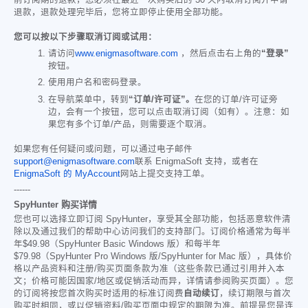
退款，退款处理完毕后，您将立即停止使用全部功能。
您可以按以下步骤取消订阅或试用：
请访问
www.enigmasoftware.com
，然后点击右上角的
“登录”
按钮。
使用用户名和密码登录。
在导航菜单中，转到
“订单/许可证”。
在您的订单/许可证旁
边，会有一个按钮，您可以点击取消订阅（如有）。注意：如
果您有多个订单/产品，则需要逐个取消。
如果您有任何疑问或问题，可以通过电子邮件
support@enigmasoftware.com
联系 EnigmaSoft 支持，或者在
EnigmaSoft 的 MyAccount
网站上提交支持工单。
------
SpyHunter 购买详情
您也可以选择立即订阅 SpyHunter，享受其全部功能，包括恶意软件清
除以及通过我们的帮助中心访问我们的支持部门。订阅价格通常为每半
年
$49.98
（SpyHunter Basic Windows 版）和每半年
$79.98
（SpyHunter Pro Windows 版/SpyHunter for Mac 版），具体价
格以产品资料和注册/购买页面条款为准（这些条款已通过引用并入本
文；价格可能因国家/地区或促销活动而异，详情请参阅购买页面）。您
的订阅将按您首次购买时适用的标准订阅费
自动续订
，续订期限与首次
购买时相同，或以促销资料/购买页面中规定的期限为准。前提是您是连