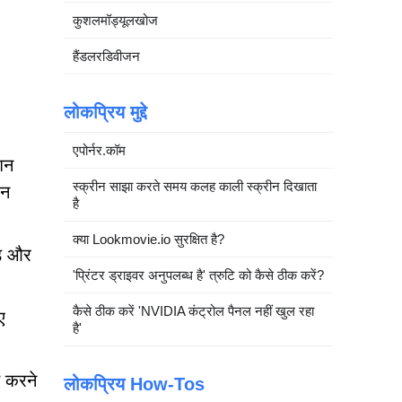
कुशलमॉड्यूलखोज
हैंडलरडिवीजन
लोकप्रिय मुद्दे
एपोर्नर.कॉम
शन
स्क्रीन साझा करते समय कलह काली स्क्रीन दिखाता
 न
है
क्या Lookmovie.io सुरक्षित है?
ोड और
'प्रिंटर ड्राइवर अनुपलब्ध है' त्रुटि को कैसे ठीक करें?
कैसे ठीक करें 'NVIDIA कंट्रोल पैनल नहीं खुल रहा
ए
है'
त करने
लोकप्रिय How-Tos