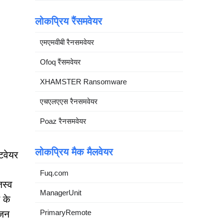
लोकप्रिय रैंसमवेयर
एमएमवीबी रैनसमवेयर
Ofoq रैंसमवेयर
XHAMSTER Ransomware
एचएलएएस रैनसमवेयर
Poaz रैनसमवेयर
लोकप्रिय मैक मैलवेयर
टवेयर
Fuq.com
जस्व
ManagerUnit
 के
PrimaryRemote
ंजन