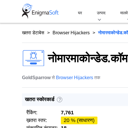
Skip
to
घर
उत्पाद
मालवे
content
खतरा डेटाबेस
Browser Hijackers
नोमारमाकोन्डेड.क
नोमारमाकोन्डेड.कॉम
GoldSparrow
से
Browser Hijackers
तक
खतरा स्कोरकार्ड
?
रैंकिंग:
7,761
ख़तरा स्तर:
20 % (साधारण)