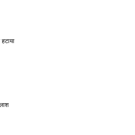
 हटाया
तलाश