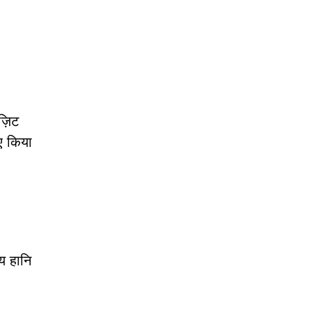
ज़िट
ए किया
ीय हानि