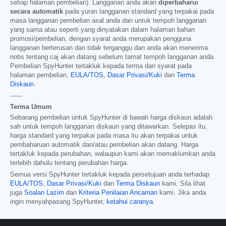
setiap halaman pembelian). Langganan anda akan
diperbaharui
secara automatik
pada yuran langganan standard yang terpakai pada
masa langganan pembelian asal anda dan untuk tempoh langganan
yang sama atau seperti yang dinyatakan dalam halaman bahan
promosi/pembelian, dengan syarat anda merupakan pengguna
langganan berterusan dan tidak terganggu dan anda akan menerima
notis tentang caj akan datang sebelum tamat tempoh langganan anda.
Pembelian SpyHunter tertakluk kepada terma dan syarat pada
halaman pembelian,
EULA/TOS
,
Dasar Privasi/Kuki
dan
Terma
Diskaun
.
------
Terma Umum
Sebarang pembelian untuk SpyHunter di bawah harga diskaun adalah
sah untuk tempoh langganan diskaun yang ditawarkan. Selepas itu,
harga standard yang terpakai pada masa itu akan terpakai untuk
pembaharuan automatik dan/atau pembelian akan datang. Harga
tertakluk kepada perubahan, walaupun kami akan memaklumkan anda
terlebih dahulu tentang perubahan harga.
Semua versi SpyHunter tertakluk kepada persetujuan anda terhadap
EULA/TOS
,
Dasar Privasi/Kuki
dan
Terma Diskaun
kami. Sila lihat
juga
Soalan Lazim
dan
Kriteria Penilaian Ancaman
kami. Jika anda
ingin menyahpasang SpyHunter,
ketahui caranya
.