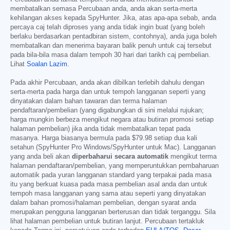
membatalkan semasa Percubaan anda, anda akan serta-merta
kehilangan akses kepada SpyHunter. Jika, atas apa-apa sebab, anda
percaya caj telah diproses yang anda tidak ingin buat (yang boleh
berlaku berdasarkan pentadbiran sistem, contohnya), anda juga boleh
membatalkan dan menerima bayaran balik penuh untuk caj tersebut
pada bila-bila masa dalam tempoh 30 hari dari tarikh caj pembelian.
Lihat
Soalan Lazim
.
Pada akhir Percubaan, anda akan dibilkan terlebih dahulu dengan
serta-merta pada harga dan untuk tempoh langganan seperti yang
dinyatakan dalam bahan tawaran dan terma halaman
pendaftaran/pembelian (yang digabungkan di sini melalui rujukan;
harga mungkin berbeza mengikut negara atau butiran promosi setiap
halaman pembelian) jika anda tidak membatalkan tepat pada
masanya. Harga biasanya bermula pada
$79.98
setiap dua kali
setahun (SpyHunter Pro Windows/SpyHunter untuk Mac). Langganan
yang anda beli akan
diperbaharui secara automatik
mengikut terma
halaman pendaftaran/pembelian, yang memperuntukkan pembaharuan
automatik pada yuran langganan standard yang terpakai pada masa
itu yang berkuat kuasa pada masa pembelian asal anda dan untuk
tempoh masa langganan yang sama atau seperti yang dinyatakan
dalam bahan promosi/halaman pembelian, dengan syarat anda
merupakan pengguna langganan berterusan dan tidak terganggu. Sila
lihat halaman pembelian untuk butiran lanjut. Percubaan tertakluk