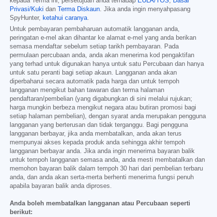
kepada Terma ini, persetujuan anda terhadap
EULA/TOS
,
Dasar
Privasi/Kuki
dan
Terma Diskaun
. Jika anda ingin menyahpasang
SpyHunter,
ketahui caranya
.
Untuk pembayaran pembaharuan automatik langganan anda,
peringatan e-mel akan dihantar ke alamat e-mel yang anda berikan
semasa mendaftar sebelum setiap tarikh pembayaran. Pada
permulaan percubaan anda, anda akan menerima kod pengaktifan
yang terhad untuk digunakan hanya untuk satu Percubaan dan hanya
untuk satu peranti bagi setiap akaun. Langganan anda akan
diperbaharui secara automatik pada harga dan untuk tempoh
langganan mengikut bahan tawaran dan terma halaman
pendaftaran/pembelian (yang digabungkan di sini melalui rujukan;
harga mungkin berbeza mengikut negara atau butiran promosi bagi
setiap halaman pembelian), dengan syarat anda merupakan pengguna
langganan yang berterusan dan tidak terganggu. Bagi pengguna
langganan berbayar, jika anda membatalkan, anda akan terus
mempunyai akses kepada produk anda sehingga akhir tempoh
langganan berbayar anda. Jika anda ingin menerima bayaran balik
untuk tempoh langganan semasa anda, anda mesti membatalkan dan
memohon bayaran balik dalam tempoh 30 hari dari pembelian terbaru
anda, dan anda akan serta-merta berhenti menerima fungsi penuh
apabila bayaran balik anda diproses.
Anda boleh membatalkan langganan atau Percubaan seperti
berikut: