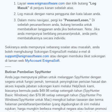
Layari
www.enigmasoftware.com
dan klik butang
"Log
Masuk"
di penjuru kanan sebelah atas.
Log masuk dengan nama pengguna dan kata laluan anda.
Dalam menu navigasi, pergi ke
"Pesanan/Lesen."
Di
sebelah pesanan/lesen anda, butang tersedia untuk
membatalkan langganan anda jika berkenaan. Nota: Jika
anda mempunyai berbilang pesanan/produk, anda perlu
membatalkannya secara individu.
Sekiranya anda mempunyai sebarang soalan atau masalah, anda
boleh menghubungi Sokongan EnigmaSoft melalui e-mel di
support@enigmasoftware.com
atau dengan membuka tiket sokongan
di laman web
MyAccount EnigmaSoft
.
------
Butiran Pembelian SpyHunter
Anda juga mempunyai pilihan untuk melanggan SpyHunter dengan
segera untuk fungsi penuh, termasuk penyingkiran perisian hasad dan
akses kepada jabatan sokongan kami melalui HelpDesk kami,
biasanya bermula pada
$49.98
setiap setengah tahun (SpyHunter
Basic Windows) dan
$79.98
setiap setengah tahun (SpyHunter Pro
Windows/SpyHunter untuk Mac) mengikut bahan tawaran dan terma
halaman pendaftaran/pembelian (yang digabungkan di sini melalui
rujukan; harga mungkin berbeza mengikut negara atau butiran promosi