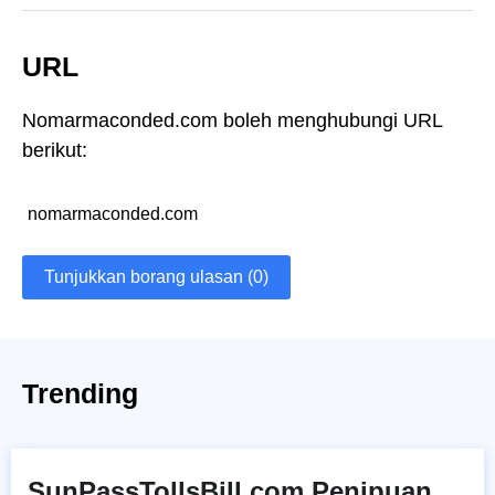
URL
Nomarmaconded.com boleh menghubungi URL
berikut:
nomarmaconded.com
Tunjukkan borang ulasan (0)
Trending
SunPassTollsBill.com Penipuan