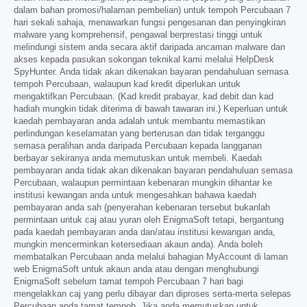
dalam bahan promosi/halaman pembelian) untuk tempoh Percubaan 7
hari sekali sahaja, menawarkan fungsi pengesanan dan penyingkiran
malware yang komprehensif, pengawal berprestasi tinggi untuk
melindungi sistem anda secara aktif daripada ancaman malware dan
akses kepada pasukan sokongan teknikal kami melalui HelpDesk
SpyHunter. Anda tidak akan dikenakan bayaran pendahuluan semasa
tempoh Percubaan, walaupun kad kredit diperlukan untuk
mengaktifkan Percubaan. (Kad kredit prabayar, kad debit dan kad
hadiah mungkin tidak diterima di bawah tawaran ini.) Keperluan untuk
kaedah pembayaran anda adalah untuk membantu memastikan
perlindungan keselamatan yang berterusan dan tidak terganggu
semasa peralihan anda daripada Percubaan kepada langganan
berbayar sekiranya anda memutuskan untuk membeli. Kaedah
pembayaran anda tidak akan dikenakan bayaran pendahuluan semasa
Percubaan, walaupun permintaan kebenaran mungkin dihantar ke
institusi kewangan anda untuk mengesahkan bahawa kaedah
pembayaran anda sah (penyerahan kebenaran tersebut bukanlah
permintaan untuk caj atau yuran oleh EnigmaSoft tetapi, bergantung
pada kaedah pembayaran anda dan/atau institusi kewangan anda,
mungkin mencerminkan ketersediaan akaun anda). Anda boleh
membatalkan Percubaan anda melalui bahagian MyAccount di laman
web EnigmaSoft untuk akaun anda atau dengan menghubungi
EnigmaSoft sebelum tamat tempoh Percubaan 7 hari bagi
mengelakkan caj yang perlu dibayar dan diproses serta-merta selepas
Percubaan anda tamat tempoh. Jika anda memutuskan untuk