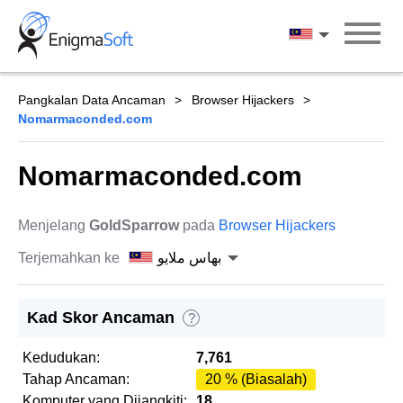
Skip
to
بهاس ملايو
content
Pangkalan Data Ancaman
Browser Hijackers
Nomarmaconded.com
Nomarmaconded.com
Menjelang
GoldSparrow
pada
Browser Hijackers
Terjemahkan ke
بهاس ملايو
Kad Skor Ancaman
?
Kedudukan:
7,761
Tahap Ancaman:
20 % (Biasalah)
Komputer yang Dijangkiti:
18