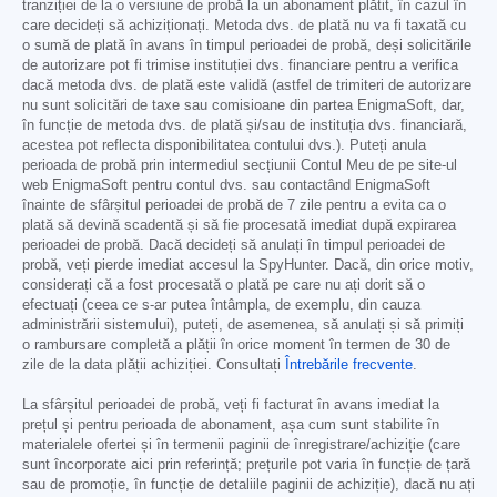
tranziției de la o versiune de probă la un abonament plătit, în cazul în
care decideți să achiziționați. Metoda dvs. de plată nu va fi taxată cu
o sumă de plată în avans în timpul perioadei de probă, deși solicitările
de autorizare pot fi trimise instituției dvs. financiare pentru a verifica
dacă metoda dvs. de plată este validă (astfel de trimiteri de autorizare
nu sunt solicitări de taxe sau comisioane din partea EnigmaSoft, dar,
în funcție de metoda dvs. de plată și/sau de instituția dvs. financiară,
acestea pot reflecta disponibilitatea contului dvs.). Puteți anula
perioada de probă prin intermediul secțiunii Contul Meu de pe site-ul
web EnigmaSoft pentru contul dvs. sau contactând EnigmaSoft
înainte de sfârșitul perioadei de probă de 7 zile pentru a evita ca o
plată să devină scadentă și să fie procesată imediat după expirarea
perioadei de probă. Dacă decideți să anulați în timpul perioadei de
probă, veți pierde imediat accesul la SpyHunter. Dacă, din orice motiv,
considerați că a fost procesată o plată pe care nu ați dorit să o
efectuați (ceea ce s-ar putea întâmpla, de exemplu, din cauza
administrării sistemului), puteți, de asemenea, să anulați și să primiți
o rambursare completă a plății în orice moment în termen de 30 de
zile de la data plății achiziției. Consultați
Întrebările frecvente
.
La sfârșitul perioadei de probă, veți fi facturat în avans imediat la
prețul și pentru perioada de abonament, așa cum sunt stabilite în
materialele ofertei și în termenii paginii de înregistrare/achiziție (care
sunt încorporate aici prin referință; prețurile pot varia în funcție de țară
sau de promoție, în funcție de detaliile paginii de achiziție), dacă nu ați