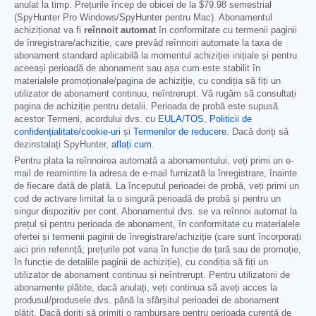
anulat la timp. Prețurile încep de obicei de la
$79.98
semestrial
(SpyHunter Pro Windows/SpyHunter pentru Mac). Abonamentul
achiziționat va fi
reînnoit automat
în conformitate cu termenii paginii
de înregistrare/achiziție, care prevăd reînnoiri automate la taxa de
abonament standard aplicabilă la momentul achiziției inițiale și pentru
aceeași perioadă de abonament sau așa cum este stabilit în
materialele promoționale/pagina de achiziție, cu condiția să fiți un
utilizator de abonament continuu, neîntrerupt. Vă rugăm să consultați
pagina de achiziție pentru detalii. Perioada de probă este supusă
acestor Termeni, acordului dvs. cu
EULA/TOS
,
Politicii de
confidențialitate/cookie-uri
și
Termenilor de reducere
. Dacă doriți să
dezinstalați SpyHunter,
aflați cum
.
Pentru plata la reînnoirea automată a abonamentului, veți primi un e-
mail de reamintire la adresa de e-mail furnizată la înregistrare, înainte
de fiecare dată de plată. La începutul perioadei de probă, veți primi un
cod de activare limitat la o singură perioadă de probă și pentru un
singur dispozitiv per cont. Abonamentul dvs. se va reînnoi automat la
prețul și pentru perioada de abonament, în conformitate cu materialele
ofertei și termenii paginii de înregistrare/achiziție (care sunt încorporați
aici prin referință; prețurile pot varia în funcție de țară sau de promoție,
în funcție de detaliile paginii de achiziție), cu condiția să fiți un
utilizator de abonament continuu și neîntrerupt. Pentru utilizatorii de
abonamente plătite, dacă anulați, veți continua să aveți acces la
produsul/produsele dvs. până la sfârșitul perioadei de abonament
plătit. Dacă doriți să primiți o rambursare pentru perioada curentă de