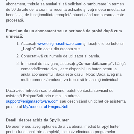
abonament, trebuie să anulați și să solicitați o rambursare în termen
de 30 de zile de la cea mai recentă achiziție și veți înceta imediat să
beneficiați de funcționalitate completă atunci când rambursarea este
procesată.
Puteți anula un abonament sau o perioadă de probă după cum
urmează:
Accesați
www.enigmasoftware.com
și faceți clic pe butonul
„Login”
din colțul din dreapta sus.
Conectați-vă cu numele de utilizator și parola.
În meniul de navigare, accesați
„Comandă/Licențe”.
Lângă
comanda/licența dvs., este disponibil un buton pentru a
anula abonamentul, dacă este cazul. Notă: Dacă aveți mai
multe comenzi/produse, va trebui să le anulați individual.
Dacă aveți întrebări sau probleme, puteți contacta serviciul de
asistență EnigmaSoft prin e-mail la adresa
support@enigmasoftware.com
sau deschizând un tichet de asistență
pe site-ul
MyAccount al EnigmaSoft
.
------
Detalii despre achiziția SpyHunter
De asemenea, aveți opțiunea de a vă abona imediat la SpyHunter
pentru funcționalitate completă, inclusiv eliminarea programelor