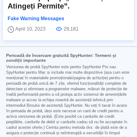
Atingeți Permite”.
Fake Warning Messages
April 10, 2023
29,181
Perioadă de încercare gratuită SpyHunter: Termeni și
condiții importante
Versiunea de probă SpyHunter este pentru SpyHunter Pro sau
SpyHunter pentru Mac și include mai multe dispozitive (așa cum este
menționat în materialele promoționale/pagina de achiziție) pentru o
perioadă de probă unică de 7 zile, oferind funcționalități complete de
detectare și eliminare a programelor malware, măsuri de protecție de
înaltă performanță pentru a vă proteja activ sistemul de amenințările
malware și acces la echipa noastră de asistență tehnică prin
intermediul Biroului de asistență SpyHunter. Nu veți fi taxat în avans
în perioada de probă, deși este necesar un card de credit pentru a
activa versiunea de probă. (Este posibil ca cardurile de credit
preplătite, cardurile de debit și cardurile cadou să nu fie acceptate în
cadrul acestei oferte.) Cerința pentru metoda dvs. de plată este de a
asigura o protecție continuă și neîntreruptă a securității în timpul