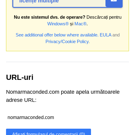
licențe multiple
Nu este sistemul dvs. de operare?
Descărcați pentru
Windows®
și
Mac®
.
See additional offer below where available.
EULA
and
Privacy/Cookie Policy
.
URL-uri
Nomarmaconded.com poate apela următoarele
adrese URL:
nomarmaconded.com
Afișați formularul de comentarii (0)