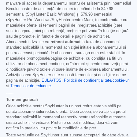
malware și acces la departamentul nostru de asistență prin intermediul
Biroului nostru de asistență, de obicei începând de la
$49.98
semestrial (SpyHunter Basic Windows) și
$79.98
semestrial
(SpyHunter Pro Windows/SpyHunter pentru Mac), în conformitate cu
materialele ofertei și termenii paginii de înregistrare/achiziție (care
sunt încorporați aici prin referință; prețurile pot varia în funcție de țară
sau de promoție, în funcție de detaliile paginii de achiziție).
Abonamentul dvs. se va
reînnoi automat
la taxa de abonament
standard aplicabilă la momentul achiziției inițiale a abonamentului și
pentru aceeași perioadă de abonament sau așa cum este stabilit în
materialele promoționale/pagina de achiziție, cu condiția să fiți un
utilizator de abonament continuu, neîntrerupt și pentru care veți primi
o notificare privind taxele viitoare înainte de expirarea abonamentului.
Achiziționarea SpyHunter este supusă termenilor și condițiilor de pe
pagina de achiziție,
EULA/TOS
,
Politicii de confidențialitate/cookie-uri
și
Termenilor de reducere
.
------
Termeni generali
Orice achiziție pentru SpyHunter la un preț redus este valabilă pe
durata abonamentului redus oferită. După aceea, se va aplica prețul
standard aplicabil la momentul respectiv pentru reînnoirile automate
și/sau achizițiile viitoare. Prețurile se pot modifica, deși vă vom
notifica în prealabil cu privire la modificările de preț.
Toate versiunile de SpyHunter sunt supuse acceptării de către dvs. a