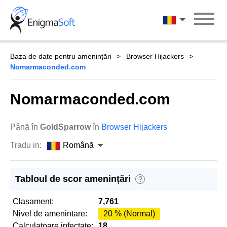
Skip
to
Română
content
Baza de date pentru amenințări
Browser Hijackers
Nomarmaconded.com
Nomarmaconded.com
Până în
GoldSparrow
în
Browser Hijackers
Tradu in:
Română
Tabloul de scor amenințări
?
Clasament:
7,761
Nivel de amenintare:
20 % (Normal)
Calculatoare infectate:
18