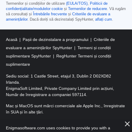
Termenilor și condițiilor de utilizare
(EULA/TOS)
,
Politicii de
confidențialitate/modulelor cookie
și
Termenilor de reducere
. Vă rugăm
să consultați și
Întrebările frecvente
și
Criteriile de evaluare a
amenințărilor
. Dacă doriți să dezinstalați SpyHunter,
aflați cum
.
Acasă
Pașii de dezinstalare a programului
Criteriile de
evaluare a amenințărilor SpyHunter
Termeni și condiții
suplimentare SpyHunter
RegHunter Termeni și condiții
suplimentare
Sediu social: 1 Castle Street, etajul 3, Dublin 2 D02XD82
Irlanda.
EnigmaSoft Limited, Private Company Limited prin acțiuni,
Număr de înregistrare a companiei 597114.
Mac și MacOS sunt mărci comerciale ale Apple Inc., înregistrate
în SUA și în alte țări.
Copyright 2016-2026. EnigmaSoft Ltd. Toate drepturile
Enigmasoftware.com uses cookies to provide you with a
rezervate.