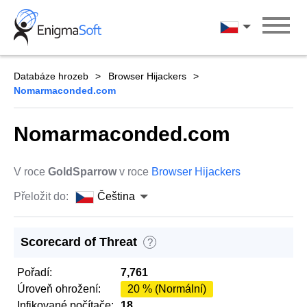
Skip
to
Čeština
content
Databáze hrozeb
Browser Hijackers
Nomarmaconded.com
Nomarmaconded.com
V roce
GoldSparrow
v roce
Browser Hijackers
Přeložit do:
Čeština
Scorecard of Threat
?
Pořadí:
7,761
Úroveň ohrožení:
20 % (Normální)
Infikované počítače:
18