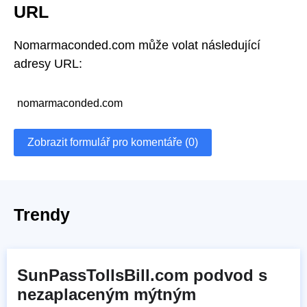
URL
Nomarmaconded.com může volat následující
adresy URL:
nomarmaconded.com
Zobrazit formulář pro komentáře (0)
Trendy
SunPassTollsBill.com podvod s
nezaplaceným mýtným