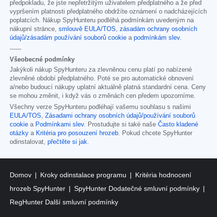
předpokladu, že jste nepřetržitým uživatelem předplatného a že před
vypršením platnosti předplatného obdržíte oznámení o nadcházejících
poplatcích. Nákup SpyHunteru podléhá podmínkám uvedeným na
nákupní stránce,
smlouvě EULA/TOS
,
zásadám ochrany osobních
údajů/zásadám používání souborů cookie
a
podmínkám slev
.
------
Všeobecné podmínky
Jakýkoli nákup SpyHunteru za zlevněnou cenu platí po nabízené
zlevněné období předplatného. Poté se pro automatické obnovení
a/nebo budoucí nákupy uplatní aktuálně platná standardní cena. Ceny
se mohou změnit, i když vás o změnách cen předem upozorníme.
Všechny verze SpyHunteru podléhají vašemu souhlasu s našimi
EULA/TOS
,
Zásadami ochrany osobních údajů/používání souborů
cookie
a
Podmínkami slev
. Prostudujte si také naše
Často kladené
otázky
a
Kritéria pro posouzení hrozeb
. Pokud chcete SpyHunter
odinstalovat,
přečtěte si jak
.
Domov
Kroky odinstalace programu
Kritéria hodnocení
hrozeb SpyHunter
SpyHunter Dodatečné smluvní podmínky
RegHunter Další smluvní podmínky