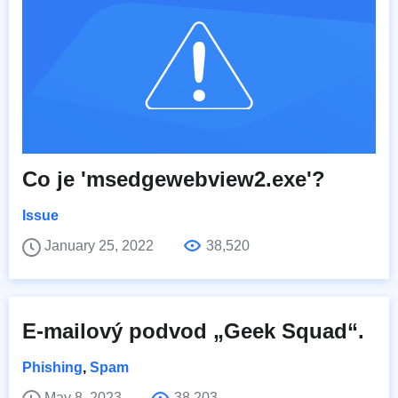
Co je 'msedgewebview2.exe'?
Issue
January 25, 2022
38,520
E-mailový podvod „Geek Squad“.
Phishing
,
Spam
May 8, 2023
38,203