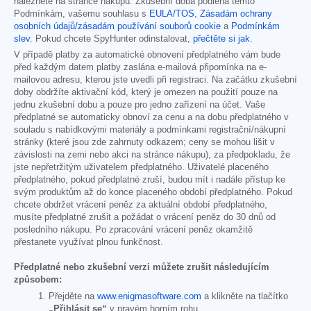
naleznete na stránce nákupu. Zkušební doba podléhá těmto
Podmínkám, vašemu souhlasu s
EULA/TOS
,
Zásadám ochrany
osobních údajů/zásadám používání souborů cookie
a
Podmínkám
slev
. Pokud chcete SpyHunter odinstalovat,
přečtěte si jak
.
V případě platby za automatické obnovení předplatného vám bude
před každým datem platby zaslána e-mailová připomínka na e-
mailovou adresu, kterou jste uvedli při registraci. Na začátku zkušební
doby obdržíte aktivační kód, který je omezen na použití pouze na
jednu zkušební dobu a pouze pro jedno zařízení na účet. Vaše
předplatné se automaticky obnoví za cenu a na dobu předplatného v
souladu s nabídkovými materiály a podmínkami registrační/nákupní
stránky (které jsou zde zahrnuty odkazem; ceny se mohou lišit v
závislosti na zemi nebo akci na stránce nákupu), za předpokladu, že
jste nepřetržitým uživatelem předplatného. Uživatelé placeného
předplatného, pokud předplatné zruší, budou mít i nadále přístup ke
svým produktům až do konce placeného období předplatného. Pokud
chcete obdržet vrácení peněz za aktuální období předplatného,
musíte předplatné zrušit a požádat o vrácení peněz do 30 dnů od
posledního nákupu. Po zpracování vrácení peněz okamžitě
přestanete využívat plnou funkčnost.
Předplatné nebo zkušební verzi můžete zrušit následujícím
způsobem:
Přejděte na
www.enigmasoftware.com
a klikněte na tlačítko
„Přihlásit se“
v pravém horním rohu.