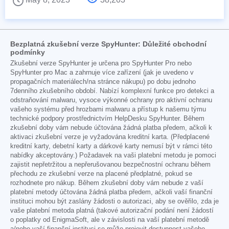
Bezplatná zkušební verze SpyHunter: Důležité obchodní
podmínky
Zkušební verze SpyHunter je určena pro SpyHunter Pro nebo
SpyHunter pro Mac a zahrnuje více zařízení (jak je uvedeno v
propagačních materiálech/na stránce nákupu) po dobu jednoho
7denního zkušebního období. Nabízí komplexní funkce pro detekci a
odstraňování malwaru, vysoce výkonné ochrany pro aktivní ochranu
vašeho systému před hrozbami malwaru a přístup k našemu týmu
technické podpory prostřednictvím HelpDesku SpyHunter. Během
zkušební doby vám nebude účtována žádná platba předem, ačkoli k
aktivaci zkušební verze je vyžadována kreditní karta. (Předplacené
kreditní karty, debetní karty a dárkové karty nemusí být v rámci této
nabídky akceptovány.) Požadavek na vaši platební metodu je pomoci
zajistit nepřetržitou a nepřerušovanou bezpečnostní ochranu během
přechodu ze zkušební verze na placené předplatné, pokud se
rozhodnete pro nákup. Během zkušební doby vám nebude z vaší
platební metody účtována žádná platba předem, ačkoli vaší finanční
instituci mohou být zaslány žádosti o autorizaci, aby se ověřilo, zda je
vaše platební metoda platná (takové autorizační podání není žádostí
o poplatky od EnigmaSoft, ale v závislosti na vaší platební metodě
a/nebo vaší finanční instituci se může projevit dostupnost vašeho