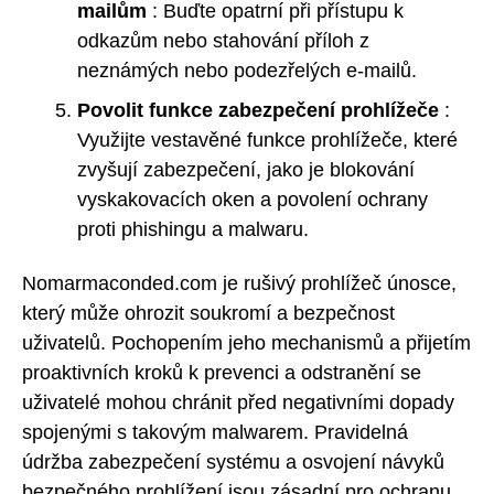
mailům
: Buďte opatrní při přístupu k
odkazům nebo stahování příloh z
neznámých nebo podezřelých e-mailů.
Povolit funkce zabezpečení prohlížeče
:
Využijte vestavěné funkce prohlížeče, které
zvyšují zabezpečení, jako je blokování
vyskakovacích oken a povolení ochrany
proti phishingu a malwaru.
Nomarmaconded.com je rušivý prohlížeč únosce,
který může ohrozit soukromí a bezpečnost
uživatelů. Pochopením jeho mechanismů a přijetím
proaktivních kroků k prevenci a odstranění se
uživatelé mohou chránit před negativními dopady
spojenými s takovým malwarem. Pravidelná
údržba zabezpečení systému a osvojení návyků
bezpečného prohlížení jsou zásadní pro ochranu