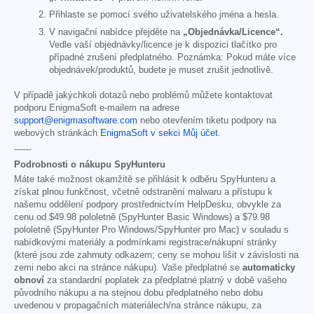
Přihlaste se pomocí svého uživatelského jména a hesla.
V navigační nabídce přejděte na
„Objednávka/Licence“.
Vedle vaší objednávky/licence je k dispozici tlačítko pro
případné zrušení předplatného. Poznámka: Pokud máte více
objednávek/produktů, budete je muset zrušit jednotlivě.
V případě jakýchkoli dotazů nebo problémů můžete kontaktovat
podporu EnigmaSoft e-mailem na adrese
support@enigmasoftware.com
nebo otevřením tiketu podpory na
webových stránkách
EnigmaSoft v sekci Můj účet
.
------
Podrobnosti o nákupu SpyHunteru
Máte také možnost okamžitě se přihlásit k odběru SpyHunteru a
získat plnou funkčnost, včetně odstranění malwaru a přístupu k
našemu oddělení podpory prostřednictvím HelpDesku, obvykle za
cenu od
$49.98
pololetně (SpyHunter Basic Windows) a
$79.98
pololetně (SpyHunter Pro Windows/SpyHunter pro Mac) v souladu s
nabídkovými materiály a podmínkami registrace/nákupní stránky
(které jsou zde zahrnuty odkazem; ceny se mohou lišit v závislosti na
zemi nebo akci na stránce nákupu). Vaše předplatné se
automaticky
obnoví
za standardní poplatek za předplatné platný v době vašeho
původního nákupu a na stejnou dobu předplatného nebo dobu
uvedenou v propagačních materiálech/na stránce nákupu, za