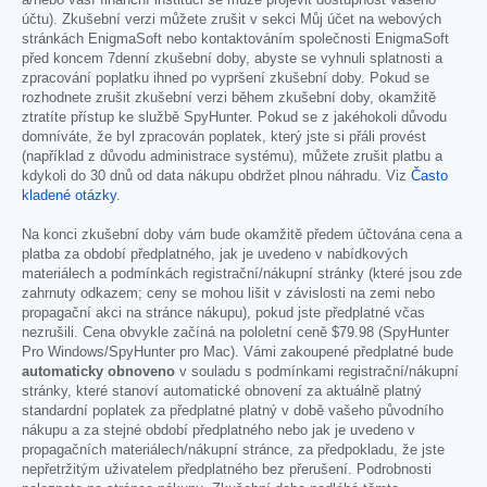
účtu). Zkušební verzi můžete zrušit v sekci Můj účet na webových
stránkách EnigmaSoft nebo kontaktováním společnosti EnigmaSoft
před koncem 7denní zkušební doby, abyste se vyhnuli splatnosti a
zpracování poplatku ihned po vypršení zkušební doby. Pokud se
rozhodnete zrušit zkušební verzi během zkušební doby, okamžitě
ztratíte přístup ke službě SpyHunter. Pokud se z jakéhokoli důvodu
domníváte, že byl zpracován poplatek, který jste si přáli provést
(například z důvodu administrace systému), můžete zrušit platbu a
kdykoli do 30 dnů od data nákupu obdržet plnou náhradu. Viz
Často
kladené otázky
.
Na konci zkušební doby vám bude okamžitě předem účtována cena a
platba za období předplatného, jak je uvedeno v nabídkových
materiálech a podmínkách registrační/nákupní stránky (které jsou zde
zahrnuty odkazem; ceny se mohou lišit v závislosti na zemi nebo
propagační akci na stránce nákupu), pokud jste předplatné včas
nezrušili. Cena obvykle začíná na pololetní ceně
$79.98
(SpyHunter
Pro Windows/SpyHunter pro Mac). Vámi zakoupené předplatné bude
automaticky obnoveno
v souladu s podmínkami registrační/nákupní
stránky, které stanoví automatické obnovení za aktuálně platný
standardní poplatek za předplatné platný v době vašeho původního
nákupu a za stejné období předplatného nebo jak je uvedeno v
propagačních materiálech/nákupní stránce, za předpokladu, že jste
nepřetržitým uživatelem předplatného bez přerušení. Podrobnosti