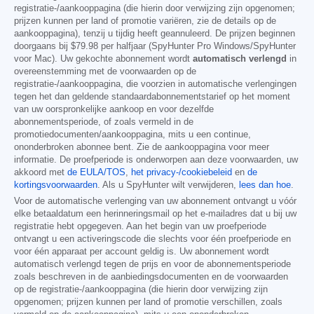
registratie-/aankooppagina (die hierin door verwijzing zijn opgenomen;
prijzen kunnen per land of promotie variëren, zie de details op de
aankooppagina), tenzij u tijdig heeft geannuleerd. De prijzen beginnen
doorgaans bij
$79.98
per halfjaar (SpyHunter Pro Windows/SpyHunter
voor Mac). Uw gekochte abonnement wordt
automatisch verlengd
in
overeenstemming met de voorwaarden op de
registratie-/aankooppagina, die voorzien in automatische verlengingen
tegen het dan geldende standaardabonnementstarief op het moment
van uw oorspronkelijke aankoop en voor dezelfde
abonnementsperiode, of zoals vermeld in de
promotiedocumenten/aankooppagina, mits u een continue,
ononderbroken abonnee bent. Zie de aankooppagina voor meer
informatie. De proefperiode is onderworpen aan deze voorwaarden, uw
akkoord met
de EULA/TOS
,
het privacy-/cookiebeleid
en
de
kortingsvoorwaarden
. Als u SpyHunter wilt verwijderen,
lees dan hoe
.
Voor de automatische verlenging van uw abonnement ontvangt u vóór
elke betaaldatum een herinneringsmail op het e-mailadres dat u bij uw
registratie hebt opgegeven. Aan het begin van uw proefperiode
ontvangt u een activeringscode die slechts voor één proefperiode en
voor één apparaat per account geldig is. Uw abonnement wordt
automatisch verlengd tegen de prijs en voor de abonnementsperiode
zoals beschreven in de aanbiedingsdocumenten en de voorwaarden
op de registratie-/aankooppagina (die hierin door verwijzing zijn
opgenomen; prijzen kunnen per land of promotie verschillen, zoals