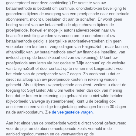
geaccepteerd voor deze aanbieding.) De vereiste van uw
betaalmethode is bedoeld om continue, ononderbroken beveiliging te
garanderen tijdens de overgang van een proefperiode naar een betaald
abonnement, mocht u besluiten dit aan te schaffen. Er wordt geen
bedrag vooraf van uw betaalmethode afgeschreven tijdens de
proefperiode, hoewel er mogelijk autorisatieverzoeken naar uw
financiële instelling worden verzonden om te controleren of uw
betaalmethode geldig is (dergelijke autorisatieverzoeken zijn geen
verzoeken om kosten of vergoedingen van EnigmaSoft, maar kunnen,
afhankelijk van uw betaalmethode en/of uw financiële instelling, van
invloed zijn op de beschikbaarheid van uw rekening). U kunt uw
proefperiode annuleren via het gedeelte 'Mijn account' op de website
van EnigmaSoft of door contact op te nemen met EnigmaSoft vóór
het einde van de proefperiode van 7 dagen. Zo voorkomt u dat er
direct na afloop van uw proefperiode kosten in rekening worden
gebracht. Als u tijdens uw proefperiode annuleert, verliest u direct de
toegang tot SpyHunter. Als u om welke reden dan ook van mening
bent dat er kosten in rekening zijn gebracht die u niet wilde betalen
(bijvoorbeeld vanwege systeembeheer), kunt u de betaling ook
annuleren en een volledige terugbetaling ontvangen binnen 30 dagen
na de aankoopdatum. Zie
de veelgestelde vragen
.
Aan het einde van de proefperiode wordt u direct vooraf gefactureerd
voor de prijs en de abonnementsperiode zoals vermeld in de
aanbiedingsdocumenten en de voorwaarden op de