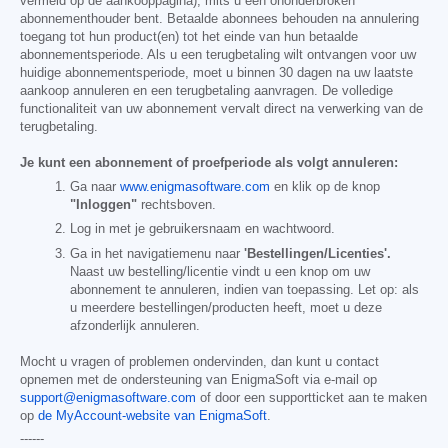
vermeld op de aankooppagina), mits u een ononderbroken
abonnementhouder bent. Betaalde abonnees behouden na annulering
toegang tot hun product(en) tot het einde van hun betaalde
abonnementsperiode. Als u een terugbetaling wilt ontvangen voor uw
huidige abonnementsperiode, moet u binnen 30 dagen na uw laatste
aankoop annuleren en een terugbetaling aanvragen. De volledige
functionaliteit van uw abonnement vervalt direct na verwerking van de
terugbetaling.
Je kunt een abonnement of proefperiode als volgt annuleren:
Ga naar
www.enigmasoftware.com
en klik op de knop
"Inloggen"
rechtsboven.
Log in met je gebruikersnaam en wachtwoord.
Ga in het navigatiemenu naar
'Bestellingen/Licenties'.
Naast uw bestelling/licentie vindt u een knop om uw
abonnement te annuleren, indien van toepassing. Let op: als
u meerdere bestellingen/producten heeft, moet u deze
afzonderlijk annuleren.
Mocht u vragen of problemen ondervinden, dan kunt u contact
opnemen met de ondersteuning van EnigmaSoft via e-mail op
support@enigmasoftware.com
of door een supportticket aan te maken
op
de MyAccount-website van EnigmaSoft
.
------