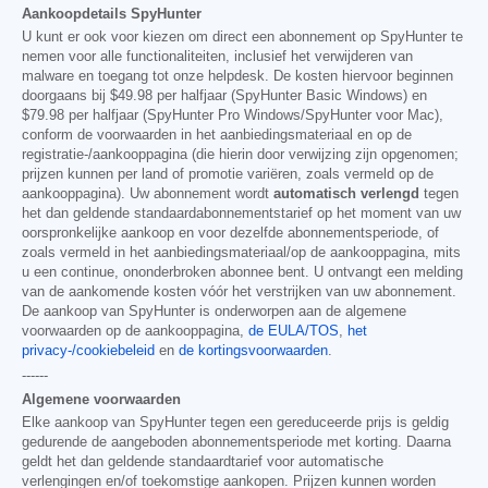
Aankoopdetails SpyHunter
U kunt er ook voor kiezen om direct een abonnement op SpyHunter te
nemen voor alle functionaliteiten, inclusief het verwijderen van
malware en toegang tot onze helpdesk. De kosten hiervoor beginnen
doorgaans bij
$49.98
per halfjaar (SpyHunter Basic Windows) en
$79.98
per halfjaar (SpyHunter Pro Windows/SpyHunter voor Mac),
conform de voorwaarden in het aanbiedingsmateriaal en op de
registratie-/aankooppagina (die hierin door verwijzing zijn opgenomen;
prijzen kunnen per land of promotie variëren, zoals vermeld op de
aankooppagina). Uw abonnement wordt
automatisch verlengd
tegen
het dan geldende standaardabonnementstarief op het moment van uw
oorspronkelijke aankoop en voor dezelfde abonnementsperiode, of
zoals vermeld in het aanbiedingsmateriaal/op de aankooppagina, mits
u een continue, ononderbroken abonnee bent. U ontvangt een melding
van de aankomende kosten vóór het verstrijken van uw abonnement.
De aankoop van SpyHunter is onderworpen aan de algemene
voorwaarden op de aankooppagina,
de EULA/TOS
,
het
privacy-/cookiebeleid
en
de kortingsvoorwaarden
.
------
Algemene voorwaarden
Elke aankoop van SpyHunter tegen een gereduceerde prijs is geldig
gedurende de aangeboden abonnementsperiode met korting. Daarna
geldt het dan geldende standaardtarief voor automatische
verlengingen en/of toekomstige aankopen. Prijzen kunnen worden