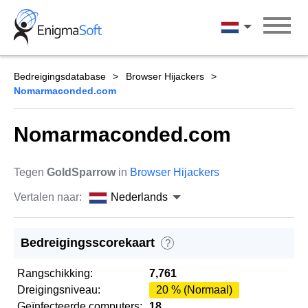
Skip
to
Nederlands
content
Bedreigingsdatabase
Browser Hijackers
Nomarmaconded.com
Nomarmaconded.com
Tegen
GoldSparrow
in
Browser Hijackers
Vertalen naar:
Nederlands
Bedreigingsscorekaart
?
Rangschikking:
7,761
Dreigingsniveau:
20 % (Normaal)
Geïnfecteerde computers:
18