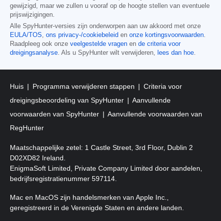
gewijzigd, maar we zullen u vooraf op de hoogte stellen van eventuele
prijswijzigingen.
Alle SpyHunter-versies zijn onderworpen aan uw akkoord met onze
EULA/TOS
,
ons privacy-/cookiebeleid
en
onze kortingsvoorwaarden
.
Raadpleeg ook onze
veelgestelde vragen
en
de criteria voor
dreigingsanalyse
. Als u SpyHunter wilt verwijderen,
lees dan hoe
.
Huis
Programma verwijderen stappen
Criteria voor
dreigingsbeoordeling van SpyHunter
Aanvullende
voorwaarden van SpyHunter
Aanvullende voorwaarden van
RegHunter
Maatschappelijke zetel: 1 Castle Street, 3rd Floor, Dublin 2
D02XD82 Ireland.
EnigmaSoft Limited, Private Company Limited door aandelen,
bedrijfsregistratienummer 597114.
Mac en MacOS zijn handelsmerken van Apple Inc.,
geregistreerd in de Verenigde Staten en andere landen.