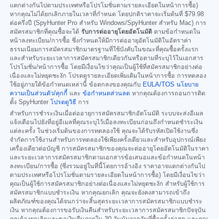
แตกต่างกันไปตามประเทศหรือโปรโมชั่นตามรายละเอียดในหน้าการซื้อ)
หากคุณไม่ได้ยกเลิกภายในเวลาที่กำหนด โดยปกติราคาจะเริ่มต้นที่
$79.98
ต่อครึ่งปี (SpyHunter Pro สำหรับ Windows/SpyHunter สำหรับ Mac) การ
สมัครสมาชิกที่คุณซื้อจะได้
รับการต่ออายุโดยอัตโนมัติ
ตามข้อกำหนดใน
หน้าลงทะเบียน/การซื้อ ซึ่งกำหนดให้มีการต่ออายุอัตโนมัติในอัตราค่า
ธรรมเนียมการสมัครสมาชิกมาตรฐานที่ใช้บังคับในขณะที่คุณซื้อครั้งแรก
และสำหรับระยะเวลาการสมัครสมาชิกเดียวกันหรือตามที่ระบุไว้ในเอกสาร
โปรโมชั่น/หน้าการซื้อ โดยมีเงื่อนไขว่าคุณเป็นผู้ใช้ที่สมัครสมาชิกอย่างต่อ
เนื่องและไม่หยุดชะงัก โปรดดูรายละเอียดเพิ่มเติมในหน้าการซื้อ การทดลอง
ใช้อยู่ภายใต้ข้อกำหนดเหล่านี้ ข้อตกลงของคุณกับ
EULA/TOS
นโยบาย
ความเป็นส่วนตัว/คุกกี้
และ
ข้อกำหนดส่วนลด
หากคุณต้องการถอนการติด
ตั้ง SpyHunter
โปรดดูวิธี
การ
สำหรับการชำระเงินเมื่อต่ออายุการสมัครสมาชิกอัตโนมัติ ระบบจะส่งอีเมล
แจ้งเตือนไปยังที่อยู่อีเมลที่คุณระบุไว้เมื่อลงทะเบียนก่อนถึงกำหนดชำระเงิน
แต่ละครั้ง ในช่วงเริ่มต้นของการทดลองใช้ คุณจะได้รับรหัสเปิดใช้งานซึ่ง
จำกัดการใช้งานสำหรับการทดลองใช้เพียงครั้งเดียวและสำหรับอุปกรณ์เพียง
เครื่องเดียวต่อบัญชี การสมัครสมาชิกของคุณจะต่ออายุโดยอัตโนมัติในราคา
และระยะเวลาการสมัครสมาชิกตามเอกสารข้อเสนอและข้อกำหนดในหน้า
ลงทะเบียน/การซื้อ (ซึ่งรวมอยู่ในที่นี้โดยการอ้างอิง ราคาอาจแตกต่างกันไป
ตามประเทศหรือโปรโมชั่นตามรายละเอียดในหน้าการซื้อ) โดยมีเงื่อนไขว่า
คุณเป็นผู้ใช้การสมัครสมาชิกอย่างต่อเนื่องและไม่หยุดชะงัก สำหรับผู้ใช้การ
สมัครสมาชิกแบบชำระเงิน หากคุณยกเลิก คุณจะยังคงสามารถเข้าถึง
ผลิตภัณฑ์ของคุณได้จนกว่าจะสิ้นสุดระยะเวลาการสมัครสมาชิกแบบชำระ
เงิน หากคุณต้องการขอรับเงินคืนสำหรับระยะเวลาการสมัครสมาชิกปัจจุบัน
คุณต้องยกเลิกและขอเงินคืนภายใน 30 วันนับจากวันที่ซื้อครั้งล่าสุด และคุณ