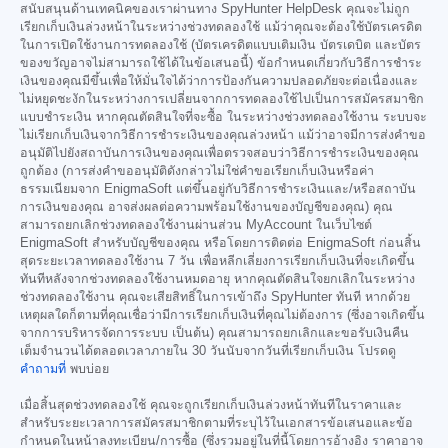
สนับสนุนด้านเทคนิคของเราผ่านทาง SpyHunter HelpDesk คุณจะไม่ถูก
เรียกเก็บเงินล่วงหน้าในระหว่างช่วงทดลองใช้ แม้ว่าคุณจะต้องใช้บัตรเครดิต
ในการเปิดใช้งานการทดลองใช้ (บัตรเครดิตแบบเติมเงิน บัตรเดบิต และบัตร
ของขวัญอาจไม่สามารถใช้ได้ในข้อเสนอนี้) ข้อกำหนดเกี่ยวกับวิธีการชำระ
เงินของคุณมีขึ้นเพื่อให้มั่นใจได้ว่าการป้องกันความปลอดภัยจะต่อเนื่องและ
ไม่หยุดชะงักในระหว่างการเปลี่ยนจากการทดลองใช้ไปเป็นการสมัครสมาชิก
แบบชำระเงิน หากคุณตัดสินใจที่จะซื้อ ในระหว่างช่วงทดลองใช้งาน ระบบจะ
ไม่เรียกเก็บเงินจากวิธีการชำระเงินของคุณล่วงหน้า แม้ว่าอาจมีการส่งคำขอ
อนุมัติไปยังสถาบันการเงินของคุณเพื่อตรวจสอบว่าวิธีการชำระเงินของคุณ
ถูกต้อง (การส่งคำขออนุมัติดังกล่าวไม่ใช่คำขอเรียกเก็บเงินหรือค่า
ธรรมเนียมจาก EnigmaSoft แต่ขึ้นอยู่กับวิธีการชำระเงินและ/หรือสถาบัน
การเงินของคุณ อาจส่งผลต่อความพร้อมใช้งานของบัญชีของคุณ) คุณ
สามารถยกเลิกช่วงทดลองใช้งานผ่านส่วน MyAccount ในเว็บไซต์
EnigmaSoft สำหรับบัญชีของคุณ หรือโดยการติดต่อ EnigmaSoft ก่อนสิ้น
สุดระยะเวลาทดลองใช้งาน 7 วัน เพื่อหลีกเลี่ยงการเรียกเก็บเงินที่จะเกิดขึ้น
ทันทีหลังจากช่วงทดลองใช้งานหมดอายุ หากคุณตัดสินใจยกเลิกในระหว่าง
ช่วงทดลองใช้งาน คุณจะเสียสิทธิ์ในการเข้าถึง SpyHunter ทันที หากด้วย
เหตุผลใดก็ตามที่คุณเชื่อว่ามีการเรียกเก็บเงินที่คุณไม่ต้องการ (ซึ่งอาจเกิดขึ้น
จากการบริหารจัดการระบบ เป็นต้น) คุณสามารถยกเลิกและขอรับเงินคืน
เต็มจำนวนได้ตลอดเวลาภายใน 30 วันนับจากวันที่เรียกเก็บเงิน โปรดดู
คำถามที่
พบบ่อย
เมื่อสิ้นสุดช่วงทดลองใช้ คุณจะถูกเรียกเก็บเงินล่วงหน้าทันทีในราคาและ
สำหรับระยะเวลาการสมัครสมาชิกตามที่ระบุไว้ในเอกสารข้อเสนอและข้อ
กำหนดในหน้าลงทะเบียน/การซื้อ (ซึ่งรวมอยู่ในที่นี้โดยการอ้างอิง ราคาอาจ