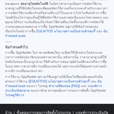
ของคุณจะ
ต่ออายุโดยอัตโนมัติ
ในอัตราค่าธรรมเนียมการสมัครใช้งาน
มาตรฐานที่ใช้บังคับในขณะที่คุณสมัครใช้งานครั้งแรกและสำหรับระยะเวลา
การสมัครใช้งานเดียวกันหรือตามที่ระบุไว้ในเอกสารโปรโมชั่น/หน้าการซื้อ
โดยมีเงื่อนไขว่าคุณเป็นผู้ใช้ที่สมัครใช้งานอย่างต่อเนื่องและไม่ขาดตอน และ
คุณจะได้รับการแจ้งเตือนเกี่ยวกับค่าใช้จ่ายที่จะเกิดขึ้นก่อนที่การสมัครใช้
งานของคุณจะหมดอายุ การซื้อ SpyHunter อยู่ภายใต้ข้อกำหนดและ
เงื่อนไขในหน้าการซื้อ
EULA/TOS
นโยบายความเป็นส่วนตัว/คุกกี้
และ
ข้อ
กำหนดส่วนลด
------
ข้อกำหนดทั่วไป
การซื้อ SpyHunter ในราคาลดพิเศษใดๆ จะมีผลใช้ได้เฉพาะในช่วงระยะ
เวลาการสมัครสมาชิกแบบลดราคาเท่านั้น หลังจากนั้น ราคามาตรฐานที่ใช้
บังคับในขณะนั้นจะถูกนำมาใช้สำหรับการต่ออายุอัตโนมัติและ/หรือการซื้อ
ในอนาคต ราคาอาจมีการเปลี่ยนแปลงได้ แต่เราจะแจ้งให้คุณทราบล่วงหน้า
หากมีการเปลี่ยนแปลงราคา
การใช้งาน SpyHunter ทุกเวอร์ชันอยู่ภายใต้เงื่อนไขที่คุณต้องยอมรับข้อ
ตกลงการใช้งาน
(EULA/TOS)
นโยบายความเป็นส่วนตัว/คุกกี้
และ
ข้อ
กำหนดส่วนลด
ของเรา โปรดดู
คำถามที่พบบ่อย (FAQ)
และ
เกณฑ์การ
ประเมินภัยคุกคาม
ของเราด้วย หากคุณต้องการถอนการติดตั้ง SpyHunter
โปรดดูวิธีการ
บ้าน
ขั้นตอนการถอนการติดตั้งโปรแกรม
เกณฑ์การประเมินภัย