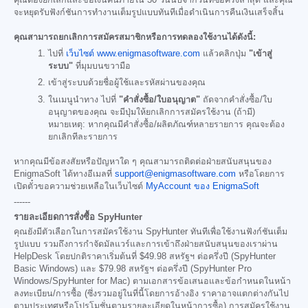
จะหยุดรับฟังก์ชันการทำงานเต็มรูปแบบทันทีเมื่อดำเนินการคืนเงินเสร็จสิ้น
คุณสามารถยกเลิกการสมัครสมาชิกหรือการทดลองใช้งานได้ดังนี้:
ไปที่
เว็บไซต์ www.enigmasoftware.com
แล้วคลิกปุ่ม
"เข้าสู่
ระบบ"
ที่มุมบนขวามือ
เข้าสู่ระบบด้วยชื่อผู้ใช้และรหัสผ่านของคุณ
ในเมนูนำทาง ไปที่
"คำสั่งซื้อ/ใบอนุญาต"
ถัดจากคำสั่งซื้อ/ใบ
อนุญาตของคุณ จะมีปุ่มให้ยกเลิกการสมัครใช้งาน (ถ้ามี)
หมายเหตุ: หากคุณมีคำสั่งซื้อ/ผลิตภัณฑ์หลายรายการ คุณจะต้อง
ยกเลิกทีละรายการ
หากคุณมีข้อสงสัยหรือปัญหาใด ๆ คุณสามารถติดต่อฝ่ายสนับสนุนของ
EnigmaSoft ได้ทางอีเมลที่
support@enigmasoftware.com
หรือโดยการ
เปิดตั๋วขอความช่วยเหลือในเว็บไซต์
MyAccount ของ EnigmaSoft
------
รายละเอียดการสั่งซื้อ SpyHunter
คุณยังมีตัวเลือกในการสมัครใช้งาน SpyHunter ทันทีเพื่อใช้งานฟังก์ชันเต็ม
รูปแบบ รวมถึงการกำจัดมัลแวร์และการเข้าถึงฝ่ายสนับสนุนของเราผ่าน
HelpDesk โดยปกติราคาเริ่มต้นที่
$49.98
สหรัฐฯ ต่อครึ่งปี (SpyHunter
Basic Windows) และ
$79.98
สหรัฐฯ ต่อครึ่งปี (SpyHunter Pro
Windows/SpyHunter for Mac) ตามเอกสารข้อเสนอและข้อกำหนดในหน้า
ลงทะเบียน/การซื้อ (ซึ่งรวมอยู่ในที่นี้โดยการอ้างอิง ราคาอาจแตกต่างกันไป
ตามประเทศหรือโปรโมชั่นตามรายละเอียดในหน้าการซื้อ) การสมัครใช้งาน