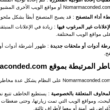
Nomarmaconded.c أو مواقع الويب الأخرى المشبوهة أثناء التصفح.
طء أداء المتصفح
: قد يصبح المتصفح أبطأ بشكل ملحو
لإعلانات غير المرغوب فيها
: زيادة في الإعلانات المنبثقة
لى مواقع الويب المختلفة.
طة أدوات أو ملحقات جديدة
: ظهور أشرطة أدوات أو 
ح.
 المرتبطة بموقع Nomarmaconded.com
لمخاوف المتعلقة بالخصوصية
: يستطيع الخاطف تتبع ن
لبحث، ومواقع الويب التي تمت زيارتها، وحتى ضغطات ا
أغراض غير آمنة أو بيعها لأطراف ثالثة.