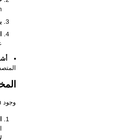
om
ب
ا
ع
أشر
المتصف
المخاطر
وجود Nomarmaconded.com على النظام يشكل عدة مخاطر منها:
ا
ا
ل