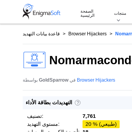
Skip
الصفحة
to
منتجات
الرئيسية
content
Nomar
Browser Hijackers
قاعدة بيانات التهديد
Nomarmacond
Browser Hijackers
في
GoldSparrow
بواسطة
التهديدات بطاقة الأداء
?
7,761
تصنيف:
20 % (طبيعي)
مستوى التهديد: