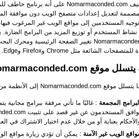
تم تصنيف Nomarmaconded.com على أنه
لمصممة لتعديل إعدادات متصفح الويب دون موافقة الم
توجيه المستخدمين إلى مواقع الويب غير المرغوب فيها، وغ
ع نشاط المستخدم أو توزيع المزيد من البرامج الضارة. ب
Nomarmaconded.com تغيير الصفحة الرئيسية وم
متصفحات الشائعة مثل Chrome وFirefox وEdge.
وقع Nomarmaconded.com إلى الأنظمة؟
Nomarmaconded. إلى الأنظمة من خلال وسائل خادعة، مثل:
لبرامج المجمعة
: غالبًا ما تأتي مرفقة ببرامج مجانية يتم
الأحكام بعناية أو من خلال عدم اختيار الاشتراك في الع
واقع الويب غير الآمنة
: يمكن أن تؤدي زيارة مواقع الوي