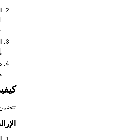
ا
ب
ا
إ
م
ي
كيفية إزالة 
تتضمن إزالة Nomarmaconded.com عدة خطوات لض
الإزال
إ