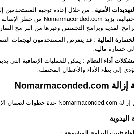
لتهديدات الأمنية
: من خلال إعادة توجيه المستخدمين إل
احتيالية، يزيد maconded.com
رامج الفدية وبرامج التجسس وغيرها من البرامج الضارة
لخسارة المالية
: قد يتعرض المستخدمون لهجمات التصيد أ
لى خسارة مالية.
شكلات أداء النظام
: يمكن للعمليات الإضافية التي يدي
ؤدي إلى بطء الأداء والأعطال المحتملة.
Nomarmaconded.com
مان الإزالة الكاملة واستعادة إعدادات المتصفح:
ة اليدوية
لغاء تثبيت البرامج المشبوهة
: