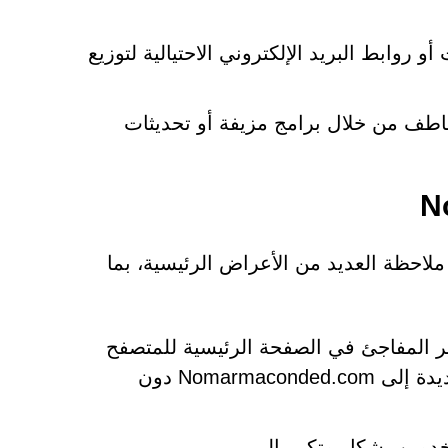
 روابط البريد الإلكتروني الاحتيالية لتوزيع
خاطف من خلال برامج مزيفة أو تحديثات
تضمن التعرف على عدوى Nomarmaconded.com hijacker ملاحظة العديد من الأعراض الرئيسية، بما
يير المفاجئ في الصفحة الرئيسية للمتصفح
أو محرك البحث الافتراضي أو صفحة علامة التبويب الجديدة إلى Nomarmaconded.com دون
تخدمين بشكل متكرر إلى