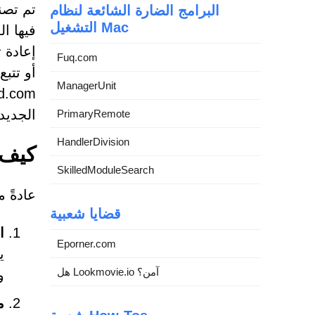
البرامج الضارة الشائعة لنظام
التشغيل Mac
فيها ا
إعادة 
Fuq.com
أو تتب
ManagerUnit
الجديدة لل
PrimaryRemote
HandlerDivision
كيف يتسلل م
SkilledModuleSearch
عادةً ما يتسلل موقع com
قضايا شعبية
ا
Eporner.com
هل Lookmovie.io آمن؟
و
م