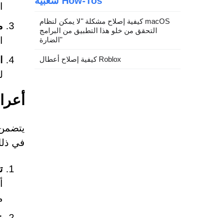
شعبية How-Tos
ا
كيفية إصلاح مشكلة "لا يمكن لنظام macOS
م
التحقق من خلو هذا التطبيق من البرامج
ا
الضارة"
ا
كيفية إصلاح أعطال Roblox
ل
أعراض الإ
في ذلك
ت
م
ع