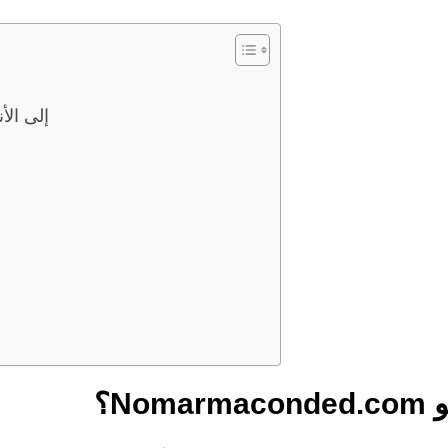
كيف يتسلل موقع onded.com
ا
Nomarm؟