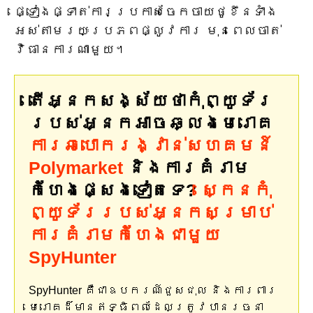
ផ្ទៀងផ្ទាត់ការប្រកាសចែកចាយថូខឹនទាំង
អស់តាមរយៈប្រភពផ្លូវការ មុនពេលចាត់
វិធានការណាមួយ។
តើអ្នកសង្ស័យថាកុំព្យូទ័រ
របស់អ្នកអាចឆ្លងមេរោគ
ការឆបោករង្វាន់សហគមន៍
Polymarket
និងការគំរាម
កំហែងផ្សេងទៀតទេ?
ស្កេនកុំ
ព្យូទ័ររបស់អ្នកសម្រាប់
ការគំរាមកំហែងជាមួយ
SpyHunter
SpyHunter គឺជាឧបករណ៍ជួសជុល និងការពារ
មេរោគដ៏មានឥទ្ធិពលដែលត្រូវបានរចនា