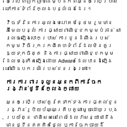
គេប្រើជាញឹកញាប់ដើម្បីដឹកនាំអ្នកប្រើប្រាស់
ទៅកាន់ទំព័រក្លែងបន្លំផងដែរ។
វ៉ិចទ័រនៃការឆ្លងមេរោគបន្ថែមរួមមាន
អ៊ីមែលបន្លំ ការផ្សាយពាណិជ្ជកម្មបំភាន់ សា
រលេចឡើងបោកប្រាស់ ការជូនដំណឹងរបស់
កម្មវិធីរុករកពីគេហទំព័រដែលមិនគួរ
ឱ្យទុកចិត្ត និងការផ្សាយពាណិជ្ជកម្ម
ដែលបង្កើតឡើងដោយ Adware ដែលបានដំឡើង
នៅលើឧបករណ៍របស់ជនរងគ្រោះ។
ការការពារខ្លួនអ្នកពីការចែក
រង្វាន់ថូខឹនក្លែងក្លាយ
អ្នកប្រើប្រាស់គួរតែទាក់ទងការផ្តល់ជូន
រង្វាន់រូបិយប័ណ្ណគ្រីបតូណាមួយដោយប្រុង
ប្រយ័ត្ន ជាពិសេសនៅពេលដែលវាសន្យាថានឹង
មានថូខឹនឥតគិតថ្លៃ ឬការចែកចាយដ៏