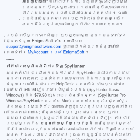
អាជ្ញាប័ណ្ណ"។
នៅជាប់នឹងការបញ្ជាទិញ/អាជ្ញាប័ណ្ណ
របស់អ្នក ប៊ូតុងមួយអាចរកបានដើម្បីលុបចោលការ
ជាវរបស់អ្នក ប្រសិនបើអាចអនុវត្តបាន។ ចំណាំ៖
ប្រសិនបើអ្នកមានការបញ្ជាទិញ/ផលិតផលច្រើន
អ្នកនឹងត្រូវលុបចោលពួកវាជាលក្ខណៈបុគ្គល។
ប្រសិនបើអ្នកមានសំណួរ ឬបញ្ហាណាមួយ អ្នកអាចទាក់ទង
ផ្នែកជំនួយ EnigmaSoft តាមរយៈអ៊ីមែល
support@enigmasoftware.com
ឬដោយបើកសំបុត្រជំនួយនៅលើ
គេហទំព័រ
MyAccount របស់ EnigmaSoft
។
------
ព័ត៌មានលម្អិតអំពីការទិញ SpyHunter
អ្នកក៏មានជម្រើសក្នុងការជាវ SpyHunter ភ្លាមៗសម្រាប់
មុខងារពេញលេញ រួមទាំងការលុបមេរោគ និងការចូលប្រើផ្នែក
ជំនួយរបស់យើងតាមរយៈ HelpDesk របស់យើង ជាធម្មតាចាប់
ផ្តើមពី
$49.98
រៀងរាល់ប្រាំមួយខែម្តង (SpyHunter Basic
Windows) និង
$79.98
រៀងរាល់ប្រាំមួយខែម្តង (SpyHunter Pro
Windows/SpyHunter សម្រាប់ Mac) ស្របតាមសម្ភារៈផ្តល់ជូន
និងលក្ខខណ្ឌទំព័រចុះឈ្មោះ/ទិញ (ដែលត្រូវបានបញ្ចូលនៅទីនេះ
ដោយឯកសារយោង; តម្លៃអាចប្រែប្រួលតាមប្រទេស ឬការ
ផ្សព្វផ្សាយក្នុងមួយព័ត៌មានលម្អិតទំព័រទិញ)។ ការជាវ
របស់អ្នកនឹង
បន្តដោយស្វ័យប្រវត្តិ
តាមថ្លៃជាវស្តង់
ដារដែលអាចអនុវត្តបាននៅពេលនោះ នៅពេលជាវការទិញដើមរបស់
អ្នក និងសម្រាប់រយៈពេលជាវដូចគ្នា ឬដូចដែលបានកំណត់នៅ