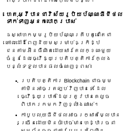
ពិតប្រាកដពីឱកាសក្លែងបន្លំ។
ហេតុអ្វីបានជាវិស័យរូបិយប័ណ្ណឌីជីថល
ទាក់ទាញអ្នកបោកប្រាស់
ឧស្សាហកម្មរូបិយប័ណ្ណគ្រីបតូនៅតែជា
គោលដៅដ៏ពេញនិយមសម្រាប់ឧក្រិដ្ឋ
ជនតាមអ៊ីនធឺណិតដោយសារតែលក្ខណៈមួយ
ចំនួនដែលធ្វើឱ្យប្រតិបត្តិការក្លែង
បន្លំទទួលបានផលចំណេញខ្ពស់៖
ប្រតិបត្តិការ Blockchain ជាធម្ម
តាមិនអាចត្រឡប់វិញបានទេ ដែល
ធ្វើឱ្យប្រាក់ដែលត្រូវបានគេលួច
ពិបាករកមកវិញខ្លាំងណាស់។
កាបូបលុយឌីជីថលអាចរក្សាតម្លៃបាន
ច្រើនដោយមិនចាំបាច់មានហេដ្ឋារចនា
សម្ព័ន្ធធនាគារបែបប្រពៃណី។