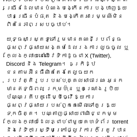
ច្រើនដែលមានបំណងបង្កើនការបង្ហាញឱ្យ
បានច្រើនបំផុត និងបង្កើតអារម្មណ៍មិន
ពិតនៃភាពស្របច្បាប់។
យុទ្ធសាស្ត្រទូទៅរួមមានគណនីប្រព័ន្ធ
ផ្សព្វផ្សាយសង្គមដែលរងការលួចចូល ឬ
ក្លែងក្លាយនៅលើវេទិកាដូចជា X (Twitter),
Discord និង Telegram។ ឧក្រិដ្ឋ
ជនតាមអ៊ីនធឺណិតតែងតែលួចយក
ប្រវត្តិរូបរបស់បុគ្គលសាធារណៈ អ្នក
មានឥទ្ធិពល ក្រុមហ៊ុន ឬគម្រោងរូបិយ
ប័ណ្ណគ្រីបតូ ដើម្បីធ្វើឱ្យការ
ផ្សព្វផ្សាយរបស់ពួកគេមើលទៅគួរឱ្យ
ទុកចិត្ត។ បណ្តាញផ្សាយពាណិជ្ជកម្ម
ក្លែងក្លាយដែលភ្ជាប់ជាមួយគេហទំព័រ torrent
និងវេទិកាស្ទ្រីមក្រៅផ្លូវការក៏ត្រូវបាន