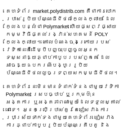
គេហទំព័រ market.polydistrib.com គឺជាការបោក
ប្រាស់រូបិយប័ណ្ណឌីជីថលក្លែងក្លាយ ដែល
ក្លែងបន្លំជា Polymarket ហើយផ្សព្វផ្សាយ
កម្មវិធីផ្តល់រង្វាន់សហគមន៍ POLY
ក្លែងក្លាយ។ គោលបំណងចុងក្រោយរបស់
វេទិកានេះគឺដើម្បីបញ្ចុះបញ្ចូលអ្នក
ទស្សនាឱ្យភ្ជាប់កាបូបរបស់ពួកគេ ដែល
អាចឱ្យឧបករណ៍បង្ហូររូបិយ
ប័ណ្ណឌីជីថលលួចទ្រព្យសកម្មឌីជីថល។
គេហទំព័រនេះមិនមានទំនាក់ទំនងជាមួយវេទិកា
Polymarket ស្របច្បាប់ ឬក្រុមហ៊ុន
អង្គការ ឬអង្គភាពណាមួយដែលទទួលស្គាល់
នោះទេ។ អ្នកប្រើប្រាស់គួរតែជៀសវាងការ
ប្រាស្រ័យទាក់ទងជាមួយគេហទំព័រ ជៀសវាង
ការភ្ជាប់កាបូបរូបិយប័ណ្ណគ្រីបតូ និង