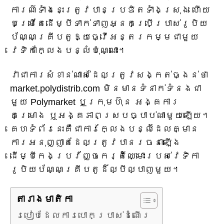
ការណ៍ទាំងនេះត្រូវបានប្រឌិតទាំងស្រុង ហើយ
បម្រើតែដើម្បីទាក់ទាញអ្នកប្រើប្រាស់រូបិយ
ប័ណ្ណគ្រីបតូឱ្យធ្វើអន្តរកម្មជាមួយ
វេទិកាក្លែងបន្លំប៉ុណ្ណោះ។
វាជាការសំខាន់ណាស់ដែលត្រូវសង្កត់ធ្ងន់ថា
market.polydistrib.com មិនមានទំនាក់ទំនងជា
មួយ Polymarket ឬក្រុមហ៊ុន អង្គការ
គម្រោង ឬអង្គភាពស្របច្បាប់ណាមួយឡើយ។
គេហទំព័រនេះគឺជាការក្លែងបន្លំដែលគ្មាន
ការអនុញ្ញាតដែលត្រូវបានរចនាឡើង
ដើម្បីកេងប្រវ័ញ្ចកេរ្តិ៍ឈ្មោះរបស់វេទិកា
រូបិយប័ណ្ណគ្រីបតូដ៏ល្បីល្បាញមួយ។
តារាង​មាតិកា
របៀបដែលការបោកប្រាស់ដំណើរ