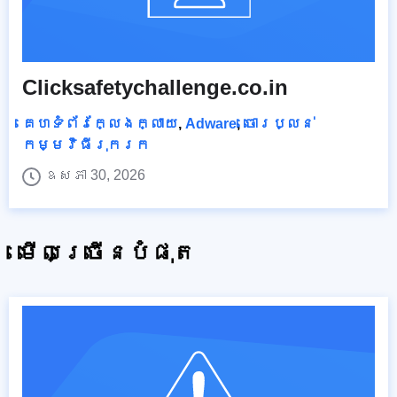
Clicksafetychallenge.co.in
គេហទំព័រក្លែងក្លាយ
,
Adware
,
ចោរប្លន់
កម្មវិធីរុករក
ឧសភា 30, 2026
មើលច្រើនបំផុត