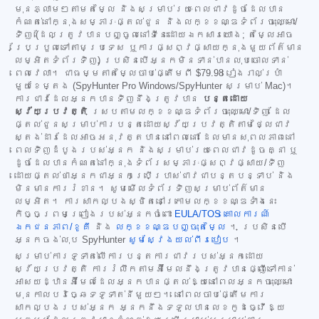
មុនភ្លាមៗតាមតម្លៃ និងសម្រាប់រយៈពេលជាវដូចដែលបាន
កំណត់នៅក្នុងសម្ភារៈផ្តល់ជូន និងលក្ខខណ្ឌទំព័រចុះឈ្មោះ/
ទិញ (ដែលត្រូវបានបញ្ចូលនៅទីនេះដោយឯកសារយោង; តម្លៃអាច
ប្រែប្រួលទៅតាមប្រទេស ឬការផ្សព្វផ្សាយក្នុងមួយព័ត៌មាន
លម្អិតទំព័រទិញ) ប្រសិនបើអ្នកមិនទាន់បានលុបចោលទាន់
ពេលវេលា។ ជាធម្មតាតម្លៃចាប់ផ្តើមពី
$79.98
រៀងរាល់ប្រាំ
មួយខែម្តង (SpyHunter Pro Windows/SpyHunter សម្រាប់ Mac)។
ការជាវដែលអ្នកបានទិញនឹងត្រូវបាន
បន្តដោយ
ស្វ័យប្រវត្តិ
ស្របតាមលក្ខខណ្ឌទំព័រចុះឈ្មោះ/ទិញ ដែល
ផ្តល់ជូនសម្រាប់ការបន្តដោយស្វ័យប្រវត្តិតាមថ្លៃជាវ
ស្តង់ដារដែលអាចអនុវត្តបាននៅពេលនោះ ដែលមានសុពលភាពនៅ
ពេលទិញដំបូងរបស់អ្នក និងសម្រាប់រយៈពេលជាវដូចគ្នា ឬ
ដូចដែលបានកំណត់នៅក្នុងទំព័រសម្ភារៈផ្សព្វផ្សាយ/ទិញ
ដោយផ្តល់ថាអ្នកជាអ្នកប្រើប្រាស់ជាវជាបន្តបន្ទាប់ និង
មិនមានការរំខាន។ សូមមើលទំព័រទិញសម្រាប់ព័ត៌មាន
លម្អិត។ ការសាកល្បងស្ថិតនៅក្រោមលក្ខខណ្ឌទាំងនេះ
កិច្ចព្រមព្រៀងរបស់អ្នកចំពោះ
EULA/TOS
គោលការណ៍
ឯកជនភាព/ខូគី
និង
លក្ខខណ្ឌបញ្ចុះតម្លៃ
។ ប្រសិនបើ
អ្នកចង់លុប SpyHunter
សូមស្វែងយល់ពីរបៀប
។
សម្រាប់ការទូទាត់លើការបន្តការជាវរបស់អ្នកដោយ
ស្វ័យប្រវត្តិ ការរំលឹកតាមអ៊ីមែលនឹងត្រូវបានផ្ញើទៅកាន់
អាសយដ្ឋានអ៊ីមែលដែលអ្នកបានផ្តល់ឱ្យនៅពេលអ្នកចុះឈ្មោះ
មុនកាលបរិច្ឆេទទូទាត់នីមួយៗ។ នៅពេលចាប់ផ្តើមការ
សាកល្បងរបស់អ្នក អ្នកនឹងទទួលបានលេខកូដធ្វើឱ្យ