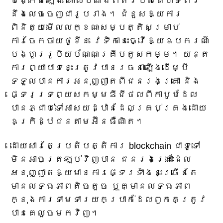
បង្កើតឡើង គោលបំណងពិតរបស់គេហទំព័រ
នឹងលេចចេញជារូបរាង។ ជំនួសឱ្យការ
ពិនិត្យមើលលក្ខណៈសម្បត្តិសម្រាប់
ការចែកចាយថូខឹន វេទិកានេះធ្វើឱ្យឧបករណ៍
បង្ហូររូបិយប័ណ្ណគ្រីបតូសកម្ម។ យន្ត
ការព្យាបាទនេះត្រូវបានរចនាឡើងដើម្បី
ទទួលបានការអនុញ្ញាតពីជនរងគ្រោះ និង
ផ្ទេរទ្រព្យសកម្មឌីជីថលពីកាបូបដែល
បានភ្ជាប់ទៅអាសយដ្ឋានដែលគ្រប់គ្រងដោយ
ឧក្រិដ្ឋជនតាមអ៊ីនធឺណិត។
ដោយសារតែប្រតិបត្តិការ blockchain ជាទូទៅ
មិនអាចត្រឡប់វិញបាន ជនរងគ្រោះដែល
អនុញ្ញាតឱ្យមានការផ្ទេរទាំងនេះច្រើនតែ
មានលទ្ធភាពតិចតួច ឬគ្មានលទ្ធភាព
ក្នុងការទាមទារយកប្រាក់ដែលពួកគេត្រូវ
បានគេលួចមកវិញ។