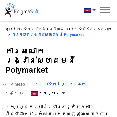
Skip
to
ភាសាខ្មែរ
content
មូលដ្ឋានទិន្នន័យគំរាមកំហែង
គេហទំព័រក្លែងក្លាយ
ការឆបោករង្វាន់សហគមន៍ Polymarket
ការឆបោក
រង្វាន់សហគមន៍
Polymarket
ដោយ
Mezo
ក្នុង
គេហទំព័រក្លែងក្លាយ
បកប្រែទៅ៖
ភាសាខ្មែរ
ក្រុមអ្នកស្រាវជ្រាវសន្តិសុខតាម
អ៊ីនធឺណិតបានកំណត់អត្តសញ្ញាណគេហទំព័រ