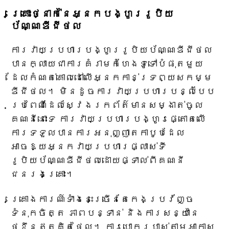
គ្រោះថ្នាក់នៃអ្នកបង្ហូររូបិយ
ប័ណ្ណឌីជីថល
ការវាយប្រហារ​បង្ហូរ​រូបិយប័ណ្ណ​ឌីជីថល​
បាន​ក្លាយជា​ការគំរាមកំហែង​ទូទៅបំផុត​មួយ​
ដែល​កំណត់​គោលដៅ​លើ​អ្នកកាន់​ទ្រព្យសកម្ម​
ឌីជីថល។ មិនដូច​ការវាយប្រហារ​បន្លំ​បែប​
ប្រពៃណី​ដែល​ស្វែងរក​ព័ត៌មាន​សម្ងាត់​ចូល​
គណនី​នោះទេ ការវាយប្រហារ​បង្ហូរ​ផ្តោតលើ​
ការទទួលបាន​ការអនុញ្ញាត​កាបូប​ដែល​
អាចឱ្យ​អ្នកវាយប្រហារ​ផ្លាស់ទី​
រូបិយប័ណ្ណ​ឌីជីថល​ដោយផ្ទាល់​ពី​គណនី​
ជនរងគ្រោះ។
គ្រោងការណ៍ទាំងនេះច្រើនតែកេងប្រវ័ញ្ច
ទំនុកចិត្ត ភាពបន្ទាន់ និងការសន្យានៃ
ថូខឹនឥតគិតថ្លៃ។ ការបោកប្រាស់តាមអាកាស