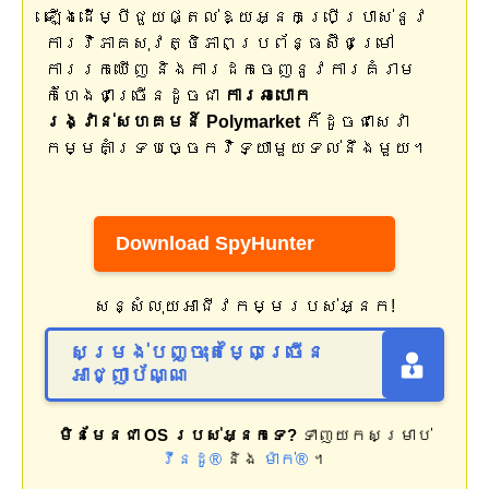
ឡើងដើម្បីជួយផ្តល់ឱ្យអ្នកប្រើប្រាស់នូវ
ការវិភាគសុវត្ថិភាពប្រព័ន្ធស៊ីជម្រៅ
ការរកឃើញ និងការដកចេញនូវការគំរាម
កំហែងជាច្រើនដូចជា
ការឆបោក
រង្វាន់សហគមន៍ Polymarket
ក៏ដូចជាសេវា
កម្មគាំទ្របច្ចេកវិទ្យាមួយទល់នឹងមួយ។
Download SpyHunter
សន្សំលុយអាជីវកម្មរបស់អ្នក!
សម្រង់បញ្ចុះតម្លៃច្រើន
អាជ្ញាប័ណ្ណ
មិនមែនជា OS របស់អ្នកទេ?
ទាញយកសម្រាប់
វីនដូ®
និង
ម៉ាក់®
។