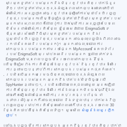
សាស្ត្រទូទាត់របស់អ្នកនឹងមិនត្រូវបានគិតប្រាក់ចំនួន
ទឹកប្រាក់ទូទាត់ជាមុនក្នុងអំឡុងពេលសាកល្បងនោះទេ ទោះបីជា
សំណើសុំការអនុញ្ញាតអាចត្រូវបានផ្ញើទៅកាន់ស្ថាប័នហិរញ្ញ
វត្ថុរបស់អ្នក ដើម្បីផ្ទៀងផ្ទាត់ថាវិធីសាស្ត្រទូទាត់របស់
អ្នកមានសុពលភាពក៏ដោយ (ការដាក់ស្នើការអនុញ្ញាតបែបនេះ
មិនមែនជាសំណើសុំការគិតថ្លៃ ឬថ្លៃសេវាដោយ EnigmaSoft ទេ
ប៉ុន្តែអាស្រ័យលើវិធីសាស្ត្រទូទាត់របស់អ្នក និង/
ឬស្ថាប័នហិរញ្ញវត្ថុរបស់អ្នក អាចឆ្លុះបញ្ចាំងពីភាពអាច
រកបាននៃគណនីរបស់អ្នក)។ អ្នកអាចលុបចោលការ
សាកល្បងរបស់អ្នកតាមរយៈផ្នែក MyAccount នៃគេហទំព័រ
របស់ EnigmaSoft សម្រាប់គណនីរបស់អ្នក ឬដោយទាក់ទង
EnigmaSoft មុនពេលបញ្ចប់នៃរយៈពេលសាកល្បង 7 ថ្ងៃ
ដើម្បីជៀសវាងការគិតថ្លៃដែលត្រូវបង់ និងត្រូវបានដំណើរ
ការភ្លាមៗបន្ទាប់ពីការសាកល្បងរបស់អ្នកផុតកំណត់។
ប្រសិនបើអ្នកសម្រេចចិត្តលុបចោលក្នុងអំឡុងពេល
សាកល្បងរបស់អ្នក អ្នកនឹងបាត់បង់សិទ្ធិចូលប្រើ
SpyHunter ភ្លាមៗ។ ប្រសិនបើដោយហេតុផលណាមួយ អ្នកជឿថា
ការគិតថ្លៃត្រូវបានដំណើរការដែលអ្នកមិនចង់ធ្វើ (ដែល
អាចកើតឡើងដោយផ្អែកលើការគ្រប់គ្រងប្រព័ន្ធ ជា
ឧទាហរណ៍) អ្នកក៏អាចលុបចោល និងទទួលបានប្រាក់សងវិញ
ពេញលេញសម្រាប់ការគិតថ្លៃនៅពេលណាក៏បានក្នុងរយៈពេល 30
ថ្ងៃគិតចាប់ពីថ្ងៃគិតថ្លៃទិញ។ សូមមើល
សំណួរដែលសួរញឹក
ញាប់
។
នៅចុងបញ្ចប់នៃការសាកល្បង អ្នកនឹងត្រូវបានគិតប្រាក់ជា