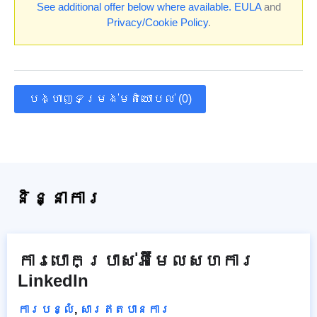
See additional offer below where available.
EULA
and
Privacy/Cookie Policy
.
បង្ហាញទម្រង់មតិយោបល់ (0)
និន្នាការ
ការបោកប្រាស់អ៊ីមែលសហការ
LinkedIn
ការបន្លំ
,
សារឥតបានការ