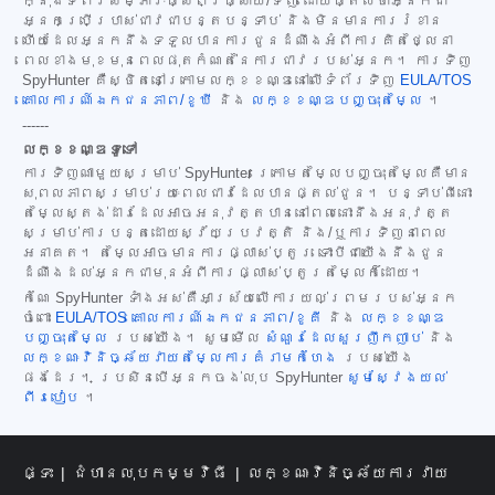
ក្នុងទំព័រសម្ភារៈផ្សព្វផ្សាយ/ទិញ ដោយផ្តល់ថាអ្នកជា
អ្នកប្រើប្រាស់ជាវជាបន្តបន្ទាប់ និងមិនមានការរំខាន
ហើយដែលអ្នកនឹងទទួលបានការជូនដំណឹងអំពីការគិតថ្លៃនា
ពេលខាងមុខមុនពេលផុតកំណត់នៃការជាវរបស់អ្នក។ ការទិញ
SpyHunter គឺស្ថិតនៅក្រោមលក្ខខណ្ឌនៅលើទំព័រទិញ
EULA/TOS
គោលការណ៍ឯកជនភាព/ខូឃី
និង
លក្ខខណ្ឌបញ្ចុះតម្លៃ
។
------
លក្ខខណ្ឌទូទៅ
ការទិញណាមួយសម្រាប់ SpyHunter ក្រោមតម្លៃបញ្ចុះតម្លៃគឺមាន
សុពលភាពសម្រាប់រយៈពេលជាវដែលបានផ្តល់ជូន។ បន្ទាប់ពីនោះ
តម្លៃស្តង់ដារដែលអាចអនុវត្តបាននៅពេលនោះនឹងអនុវត្ត
សម្រាប់ការបន្តដោយស្វ័យប្រវត្តិ និង/ឬការទិញនាពេល
អនាគត។ តម្លៃអាចមានការផ្លាស់ប្តូរ ទោះបីជាយើងនឹងជូន
ដំណឹងដល់អ្នកជាមុនអំពីការផ្លាស់ប្តូរតម្លៃក៏ដោយ។
កំណែ SpyHunter ទាំងអស់គឺអាស្រ័យលើការយល់ព្រមរបស់អ្នក
ចំពោះ
EULA/TOS
គោលការណ៍ឯកជនភាព/ខូគី
និង
លក្ខខណ្ឌ
បញ្ចុះតម្លៃ
របស់យើង។ សូមមើល
សំណួរដែលសួរញឹកញាប់
និង
លក្ខណៈវិនិច្ឆ័យវាយតម្លៃការគំរាមកំហែង
របស់យើង
ផងដែរ។ ប្រសិនបើអ្នកចង់លុប SpyHunter
សូមស្វែងយល់
ពីរបៀប
។
ផ្ទះ
ជំហានលុបកម្មវិធី
លក្ខណៈវិនិច្ឆ័យការវាយ