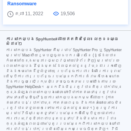
Ransomware
តុលា 11, 2022
19,506
ការសាកល្បង SpyHunter ដោយឥតគិតថ្លៃ៖ លក្ខខណ្ឌ
សំខាន់ៗ
ការសាកល្បង SpyHunter គឺសម្រាប់ SpyHunter Pro ឬ SpyHunter
សម្រាប់ Mac ហើយរួមបញ្ចូលឧបករណ៍ច្រើន (ដូចដែលបាន
កំណត់នៅក្នុងសម្ភារៈផ្សព្វផ្សាយ/ទំព័រទិញ) សម្រាប់រយៈ
ពេលសាកល្បង 7 ថ្ងៃម្តង ដែលផ្តល់ជូននូវមុខងាររកឃើញ
និងដកមេរោគដ៏ទូលំទូលាយ ប្រព័ន្ធការពារដំណើរការខ្ពស់
ដើម្បីការពារប្រព័ន្ធរបស់អ្នកពីការគំរាមកំហែងមេរោគ
និងការចូលប្រើក្រុមគាំទ្របច្ចេកទេសរបស់យើងតាមរយៈ
SpyHunter HelpDesk។ អ្នកនឹងមិនត្រូវបានគិតប្រាក់ជាមុន
ក្នុងអំឡុងពេលសាកល្បងនោះទេ ទោះបីជាកាតឥណទានត្រូវបាន
ទាមទារដើម្បីធ្វើឱ្យការសាកល្បងសកម្មក៏ដោយ។ (កាត
ឥណទានបង់ប្រាក់ជាមុន កាតឥណពន្ធ និងកាតអំណោយអាចមិន
ត្រូវបានទទួលយកក្រោមការផ្តល់ជូននេះទេ។) តម្រូវការ
សម្រាប់វិធីសាស្ត្រទូទាត់របស់អ្នកគឺដើម្បីជួយធានាការ
ការពារសុវត្ថិភាពជាបន្តបន្ទាប់ និងមិនមានការរំខាន
ក្នុងអំឡុងពេលផ្លាស់ប្តូររបស់អ្នកពីការសាកល្បងទៅជា
ការជាវបង់ប្រាក់ ប្រសិនបើអ្នកសម្រេចចិត្តទិញ។ វិធី