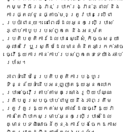
កម្មវិធីរង្វាន់ ប្រាក់រង្វាន់ភ្នាល់ និង
ការផ្តល់ជូនផ្តាច់មុខត្រូវបានប្រើជា
ប្រចាំជានុយ។ នៅពេលដែលអ្នកប្រើប្រាស់
ភ្ជាប់កាបូបរបស់ពួកគេ និងអនុម័ត
ប្រតិបត្តិការដែលបានស្នើសុំ កិច្ចសន្យា
ឆ្លាតវៃ ឬស្គ្រីបដែលមានគំនិតអាក្រក់អាច
ធ្វើឱ្យការកាន់កាប់របស់ពួកគេទទេយ៉ាងឆាប់
រហ័ស។
ភាពទំនើបនៃប្រតិបត្តិការបង្ហូរ
ទិន្នន័យទំនើបអនុញ្ញាតឱ្យអ្នកបោក
ប្រាស់ធ្វើត្រាប់តាមគម្រោងរូបិយប័ណ្ណ
គ្រីបតូស្របច្បាប់ជាមួយនឹងភាពត្រឹម
ត្រូវគួរឱ្យកត់សម្គាល់ ដែលធ្វើឱ្យវា
កាន់តែពិបាកសម្រាប់អ្នកប្រើប្រាស់ដែល
គ្មានបទពិសោធន៍ក្នុងការបែងចែកឱកាស