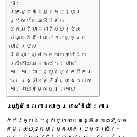
ការ
គ្រោះថ្នាក់នៃអ្នកបង្ហូរ
រូបិយប័ណ្ណឌីជីថល
ហេតុអ្វីបានជាវិស័យរូបិយ
ប័ណ្ណឌីជីថលទាក់ទាញអ្នក
បោកប្រាស់
វិធីសាស្ត្រចែកចាយទូទៅដែល
ប្រើដោយអ្នកបោកប្រាស់
ការការពារខ្លួនអ្នកពីការ
ចែករង្វាន់ថូខឹនក្លែងក្លាយ
ការវាយតម្លៃចុងក្រោយ
របៀបដែលការបោកប្រាស់ដំណើរការ
ទំព័រ​ក្លែងបន្លំ​ព្យាយាម​បង្កើត​ភាពជឿជាក់​
តាមរយៈ​យុទ្ធសាស្ត្រ​បោកប្រាស់​ជាច្រើន។