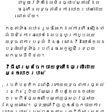
ជាមួយវេទិកាដែលមិនធ្លាប់ស្គាល់ ដែល
បង្កើនលទ្ធភាពនៃការបោកប្រាស់ដោយ
ជោគជ័យ។
កត្តាទាំងនេះបានរួមចំណែកដល់ការកើនឡើងជា
លំដាប់នៃការឆបោកដែលបង្ហូរកាបូបលុយ
យុទ្ធនាការបន្លំ និងគម្រោងវិនិយោគក្លែង
បន្លំនៅទូទាំងប្រព័ន្ធអេកូឡូស៊ីទ្រព្យ
សកម្មឌីជីថល។
វិធីសាស្ត្រចែកចាយទូទៅដែលប្រើដោយ
អ្នកបោកប្រាស់
ប្រតិបត្តិករនៅពីក្រោយយុទ្ធនាការផ្តល់
រង្វាន់រូបិយប័ណ្ណគ្រីបតូក្លែងក្លាយ
កម្រពឹងផ្អែកលើបណ្តាញផ្សព្វផ្សាយ
តែមួយណាស់។ ផ្ទុយទៅវិញ ពួកគេចែកចាយការ
បោកប្រាស់របស់ពួកគេតាមរយៈវិធីសាស្រ្តជា