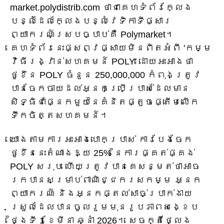
market.polydistrib.com ថាជាគេហទំព័រក្លែង
បន្លំដែលក្លែងបន្លំវេទិកាទីផ្សារ
ព្យាករណ៍ស្របច្បាប់គឺ Polymarket។
គេហទំព័រនេះផ្សព្វផ្សាយមិនពិតអំពី 'កម្ម
វិធីរង្វាន់សហគមន៍ POLY' ដោយអះអាងថា
ថូខឹន POLY ចំនួន 250,000,000 កំពុងត្រូវ
បានចែកចាយដល់អ្នកប្រើប្រាស់ដែលមាន
សិទ្ធិជាផ្នែកមួយនៃគំនិតផ្តួចផ្តើមលើក
ទឹកចិត្តសហគមន៍។
យោងតាមការអះអាងបោកប្រាស់ ការបែងចែក
ថូខឹននេះតំណាងឱ្យ 25% នៃការផ្គត់ផ្គង់
POLY សរុប ហើយត្រូវបានគេសន្មត់ថាអាច
រកបានសម្រាប់ពាណិជ្ជករសកម្ម អ្នក
ព្យាករណ៍ និងអ្នកផ្តល់សាច់ប្រាក់ងាយ
ស្រួលដែលបានចូលរួមមុនរូបភាពសង្ខេប
ថ្ងៃទី 1 ខែមីនា ឆ្នាំ 2026។ សេចក្តីថ្លែង