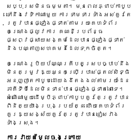
សប្បុរសមិនធម្មតា។ មុនពេលភ្ជាប់កាបូប
ទៅនឹងវេទិកាណាមួយ ការទាមទារទាំងអស់គួរតែ
ត្រូវបានផ្ទៀងផ្ទាត់តាមរយៈគេហទំព័រ
គម្រោងផ្លូវការ គណនីប្រព័ន្ធ
ផ្សព្វផ្សាយសង្គមដែលបានផ្ទៀងផ្ទាត់
និងបណ្តាញសហគមន៍ដែលទុកចិត្ត។
គម្រោងរូបិយប័ណ្ណគ្រីបតូស្របច្បាប់នឹង
មិនតម្រូវឱ្យអ្នកប្រើប្រាស់ផ្តល់សិទ្ធិ
អនុញ្ញាតកាបូបដោយងងឹតងងល់តាមរយៈដែន
ភាគីទីបីដែលមិនទាន់បានផ្ទៀងផ្ទាត់នោះទេ។
សំណើណាមួយដើម្បីភ្ជាប់កាបូបគួរតែត្រូវបាន
ពិនិត្យយ៉ាងប្រុងប្រយ័ត្ន ហើយគេហទំព័រ
គួរឱ្យសង្ស័យគួរតែត្រូវបានជៀសវាង
ទាំងស្រុង។
ការវាយតម្លៃចុងក្រោយ