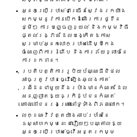
អ្នកប្រើប្រាស់ជាច្រើនស្វែងរកយ៉ាង
សកម្មនូវការបើកដំណើរការថូខឹន
ថ្មីៗ ការបញ្ចេញខ្យល់ និងកម្មវិធី
ផ្តល់រង្វាន់ ដែលបង្កើតឱកាស
សម្រាប់អ្នកបោកប្រាស់ដើម្បីកេង
ចំណេញពីការរំភើប និងការភ័យខ្លាចនៃ
ការខកខាន។
ប្រតិបត្តិការរូបិយប័ណ្ណឌីជីថល
អាចត្រូវបានធ្វើឡើងឆ្លងកាត់
ព្រំដែនជាមួយនឹងរបាំងមានកំណត់ ដែល
អនុញ្ញាតឱ្យឧក្រិដ្ឋជនកំណត់
គោលដៅជនរងគ្រោះនៅទូទាំងពិភពលោក។
លក្ខណៈវិវត្តយ៉ាងឆាប់រហ័សនៃ
ឧស្សាហកម្មនេះ ជារឿយៗបណ្តាលឱ្យ
អ្នកប្រើប្រាស់ធ្វើអន្តរកម្ម