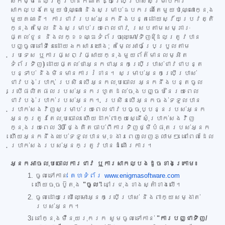
សកម្មដែលត្រូវបានកំណត់ឱ្យប្រើប្រាស់សម្រាប់ការ
សាកល្បងតែមួយប៉ុណ្ណោះ និងសម្រាប់ឧបករណ៍តែមួយប៉ុណ្ណោះក្នុង
មួយគណនី។ ការជាវរបស់អ្នកនឹងបន្តដោយស្វ័យប្រវត្តិ
ក្នុងតម្លៃ និងសម្រាប់រយៈពេលជាវ ស្របតាមសម្ភារៈ
ផ្តល់ជូន និងលក្ខខណ្ឌទំព័រចុះឈ្មោះ/ទិញ (ដែលត្រូវបាន
បញ្ចូលនៅទីនេះដោយឯកសារយោង; តម្លៃអាចប្រែប្រួលតាម
ប្រទេស ឬការផ្សព្វផ្សាយក្នុងមួយព័ត៌មានលម្អិត
ទំព័រទិញ) ដោយផ្តល់ថាអ្នកជាអ្នកប្រើប្រាស់ជាវជាបន្ត
បន្ទាប់ និងមិនមានការរំខាន។ សម្រាប់អ្នកប្រើប្រាស់
ជាវបង់ប្រាក់ ប្រសិនបើអ្នកលុបចោល អ្នកនឹងបន្តចូល
ប្រើផលិតផលរបស់អ្នករហូតដល់ចុងបញ្ចប់នៃរយៈពេល
ជាវបង់ប្រាក់របស់អ្នក។ ប្រសិនបើអ្នកចង់ទទួលបាន
ប្រាក់សងវិញសម្រាប់រយៈពេលជាវបច្ចុប្បន្នរបស់អ្នក
អ្នកត្រូវតែលុបចោល ហើយដាក់ពាក្យស្នើសុំប្រាក់សងវិញ
ក្នុងរយៈពេល 30 ថ្ងៃគិតចាប់ពីការទិញថ្មីបំផុតរបស់អ្នក
ហើយអ្នកនឹងឈប់ទទួលបានមុខងារពេញលេញភ្លាមៗ នៅពេលដែល
ប្រាក់សងរបស់អ្នកត្រូវបានដំណើរការ។
អ្នកអាចលុបចោលការជាវ ឬការសាកល្បងដូចខាងក្រោម៖
ចូលទៅកាន់
គេហទំព័រ www.enigmasoftware.com
ហើយចុចប៊ូតុង
"ចូល"
នៅជ្រុងខាងស្តាំខាងលើ។
ចូលដោយប្រើឈ្មោះអ្នកប្រើប្រាស់ និងពាក្យសម្ងាត់
របស់អ្នក។
នៅក្នុងម៉ឺនុយរុករក សូមចូលទៅកាន់
"ការបញ្ជាទិញ/