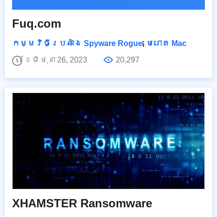
Fuq.com
កម្មវិធីប្រឆាំង Spyware Rogue
,
មេរោគ Mac
ខែមិថុនា 26, 2023
20,297
XHAMSTER Ransomware