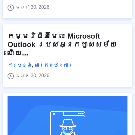
ឧសភា 30, 2026
កម្មវិធីអ៊ីមែល Microsoft
Outlook របស់អ្នកហួសសម័យ
ហើយ...
ការបន្លំ
,
សារឥតបានការ
ឧសភា 30, 2026