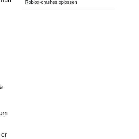
 hun
Roblox-crashes oplossen
de
 om
 er