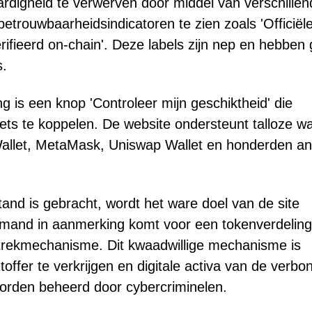
rdigheid te verwerven door middel van verschillen
etrouwbaarheidsindicatoren te zien zoals 'Officiël
erifieerd on-chain'. Deze labels zijn nep en hebben
s.
g is een knop 'Controleer mijn geschiktheid' die
ts te koppelen. De website ondersteunt talloze wal
Wallet, MetaMask, Uniswap Wallet en honderden a
tand is gebracht, wordt het ware doel van de site
f iemand in aanmerking komt voor een tokenverdeling
aftrekmechanisme. Dit kwaadwillige mechanisme is
ffer te verkrijgen en digitale activa van de verbo
worden beheerd door cybercriminelen.