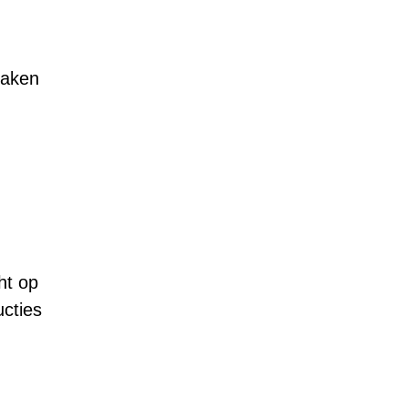
maken
ht op
cties