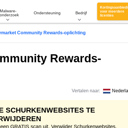
Kortingsaanbied
Malware-
voor meerdere
Ondersteuning
Bedrijf
onderzoek
licenties
ymarket Community Rewards-oplichting
ommunity Rewards-
Vertalen naar:
Nederl
E SCHURKENWEBSITES TE
RWIJDEREN
 een GRATIS scan uit. Verwijder Schurkenwebsites.