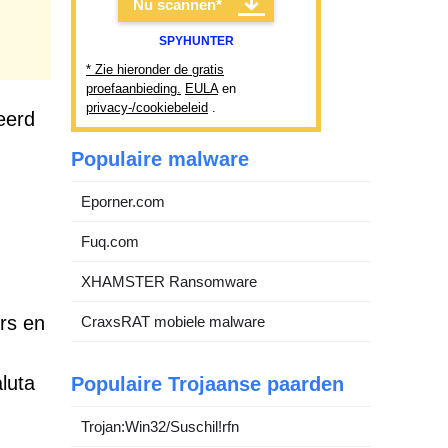
Nu scannen*
SPYHUNTER
* Zie hieronder de gratis
proefaanbieding.
EULA
en
privacy-/cookiebeleid
.
eerd
Populaire malware
Eporner.com
Fuq.com
XHAMSTER Ransomware
rs en
CraxsRAT mobiele malware
.
luta
Populaire Trojaanse paarden
Trojan:Win32/Suschil!rfn