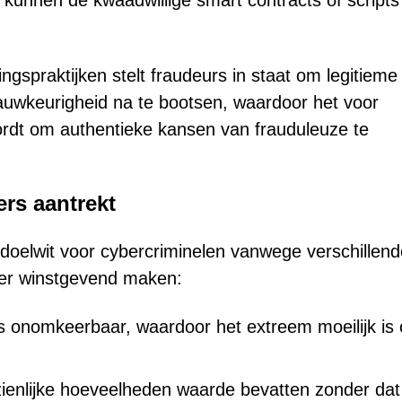
kunnen de kwaadwillige smart contracts of scripts
spraktijken stelt fraudeurs in staat om legitieme
auwkeurigheid na te bootsen, waardoor het voor
ordt om authentieke kansen van frauduleuze te
rs aantrekt
fd doelwit voor cybercriminelen vanwege verschillen
eer winstgevend maken:
ns onomkeerbaar, waardoor het extreem moeilijk is
ienlijke hoeveelheden waarde bevatten zonder dat