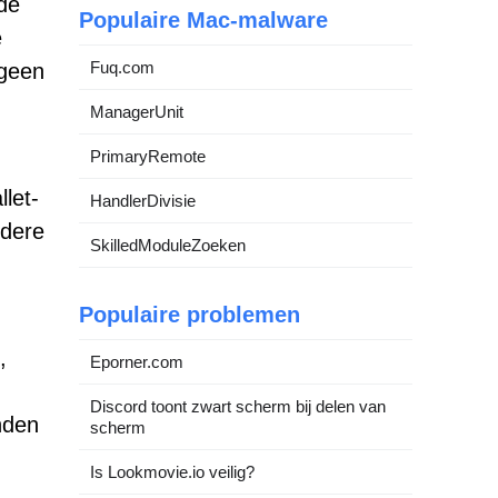
de
Populaire Mac-malware
e
Fuq.com
 geen
ManagerUnit
PrimaryRemote
let-
HandlerDivisie
ndere
SkilledModuleZoeken
Populaire problemen
,
Eporner.com
Discord toont zwart scherm bij delen van
nden
scherm
Is Lookmovie.io veilig?