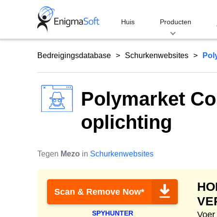
Skip
to
Huis
Producten
content
Bedreigingsdatabase
Schurkenwebsites
Pol
Polymarket C
oplichting
Tegen
Mezo
in
Schurkenwebsites
HO
Scan & Remove Now*
VE
SPYHUNTER
Voer