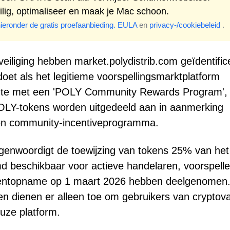
ilig, optimaliseer en maak je Mac schoon.
hieronder de gratis proefaanbieding.
EULA
en
privacy-/cookiebeleid
.
iliging hebben market.polydistrib.com geïdentific
doet als het legitieme voorspellingsmarktplatform
echte met een 'POLY Community Rewards Program',
OLY-tokens worden uitgedeeld aan in aanmerking
en community-incentiveprogramma.
genwoordigt de toewijzing van tokens 25% van het
 beschikbaar voor actieve handelaren, voorspelle
momentopname op 1 maart 2026 hebben deelgenomen
en dienen er alleen toe om gebruikers van cryptova
euze platform.