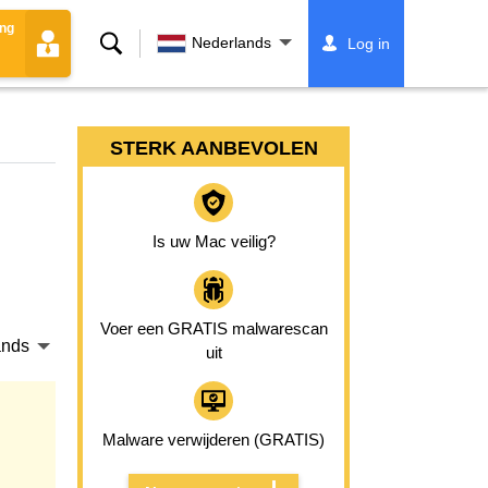
ing
Zoeken
Nederlands
Log in
STERK AANBEVOLEN
Is uw Mac veilig?
Voer een GRATIS malwarescan
ands
uit
Malware verwijderen (GRATIS)