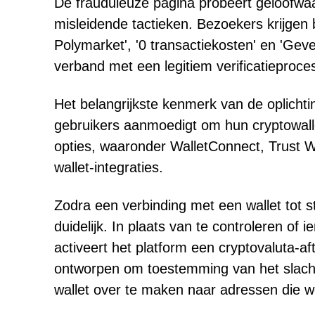
De frauduleuze pagina probeert geloofwaa
misleidende tactieken. Bezoekers krijgen b
Polymarket', '0 transactiekosten' en 'Gev
verband met een legitiem verificatieproce
Het belangrijkste kenmerk van de oplichtin
gebruikers aanmoedigt om hun cryptowalle
opties, waaronder WalletConnect, Trust 
wallet-integraties.
Zodra een verbinding met een wallet tot s
duidelijk. In plaats van te controleren o
activeert het platform een cryptovaluta-
ontworpen om toestemming van het slachto
wallet over te maken naar adressen die 