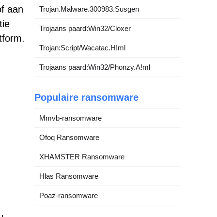
of aan
Trojan.Malware.300983.Susgen
tie
Trojaans paard:Win32/Cloxer
tform.
Trojan:Script/Wacatac.H!ml
Trojaans paard:Win32/Phonzy.A!ml
Populaire ransomware
Mmvb-ransomware
Ofoq Ransomware
XHAMSTER Ransomware
Hlas Ransomware
Poaz-ransomware