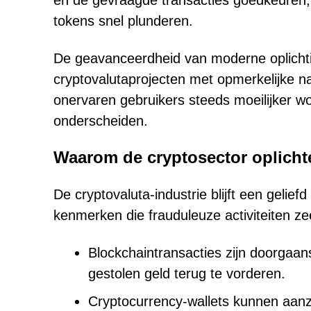
en de gevraagde transacties goedkeuren, 
tokens snel plunderen.
De geavanceerdheid van moderne oplichting
cryptovalutaprojecten met opmerkelijke n
onervaren gebruikers steeds moeilijker w
onderscheiden.
Waarom de cryptosector oplichte
De cryptovaluta-industrie blijft een gelie
kenmerken die frauduleuze activiteiten z
Blockchaintransacties zijn doorgaa
gestolen geld terug te vorderen.
Cryptocurrency-wallets kunnen aanz