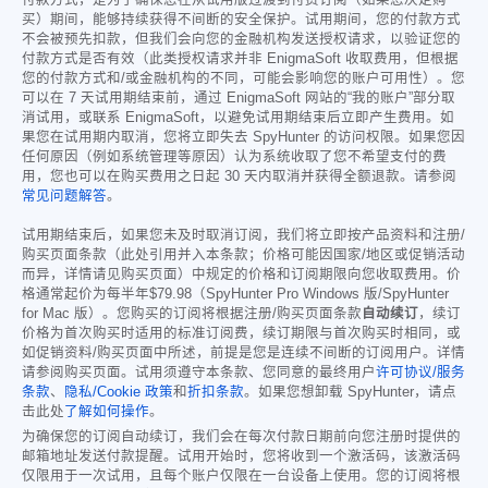
付款方式，是为了确保您在从试用版过渡到付费订阅（如果您决定购
买）期间，能够持续获得不间断的安全保护。试用期间，您的付款方式
不会被预先扣款，但我们会向您的金融机构发送授权请求，以验证您的
付款方式是否有效（此类授权请求并非 EnigmaSoft 收取费用，但根据
您的付款方式和/或金融机构的不同，可能会影响您的账户可用性）。您
可以在 7 天试用期结束前，通过 EnigmaSoft 网站的“我的账户”部分取
消试用，或联系 EnigmaSoft，以避免试用期结束后立即产生费用。如
果您在试用期内取消，您将立即失去 SpyHunter 的访问权限。如果您因
任何原因（例如系统管理等原因）认为系统收取了您不希望支付的费
用，您也可以在购买费用之日起 30 天内取消并获得全额退款。请参阅
常见问题解答
。
试用期结束后，如果您未及时取消订阅，我们将立即按产品资料和注册/
购买页面条款（此处引用并入本条款；价格可能因国家/地区或促销活动
而异，详情请见购买页面）中规定的价格和订阅期限向您收取费用。价
格通常起价为每半年
$79.98
（SpyHunter Pro Windows 版/SpyHunter
for Mac 版）。您购买的订阅将根据注册/购买页面条款
自动续订
，续订
价格为首次购买时适用的标准订阅费，续订期限与首次购买时相同，或
如促销资料/购买页面中所述，前提是您是连续不间断的订阅用户。详情
请参阅购买页面。试用须遵守本条款、您同意的最终用户
许可协议/服务
条款
、
隐私/Cookie 政策
和
折扣条款
。如果您想卸载 SpyHunter，请点
击此处
了解如何操作
。
为确保您的订阅自动续订，我们会在每次付款日期前向您注册时提供的
邮箱地址发送付款提醒。试用开始时，您将收到一个激活码，该激活码
仅限用于一次试用，且每个账户仅限在一台设备上使用。您的订阅将根