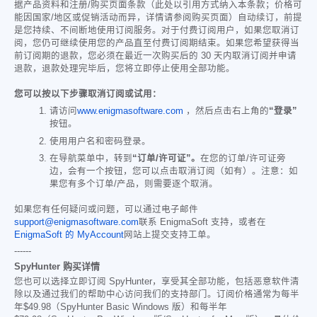
据产品资料和注册/购买页面条款（此处以引用方式纳入本条款；价格可
能因国家/地区或促销活动而异，详情请参阅购买页面）自动续订，前提
是您持续、不间断地使用订阅服务。对于付费订阅用户，如果您取消订
阅，您仍可继续使用您的产品直至付费订阅期结束。如果您希望获得当
前订阅期的退款，您必须在最近一次购买后的 30 天内取消订阅并申请
退款，退款处理完毕后，您将立即停止使用全部功能。
您可以按以下步骤取消订阅或试用：
请访问
www.enigmasoftware.com
，然后点击右上角的
“登录”
按钮。
使用用户名和密码登录。
在导航菜单中，转到
“订单/许可证”。
在您的订单/许可证旁
边，会有一个按钮，您可以点击取消订阅（如有）。注意：如
果您有多个订单/产品，则需要逐个取消。
如果您有任何疑问或问题，可以通过电子邮件
support@enigmasoftware.com
联系 EnigmaSoft 支持，或者在
EnigmaSoft 的 MyAccount
网站上提交支持工单。
------
SpyHunter 购买详情
您也可以选择立即订阅 SpyHunter，享受其全部功能，包括恶意软件清
除以及通过我们的帮助中心访问我们的支持部门。订阅价格通常为每半
年
$49.98
（SpyHunter Basic Windows 版）和每半年