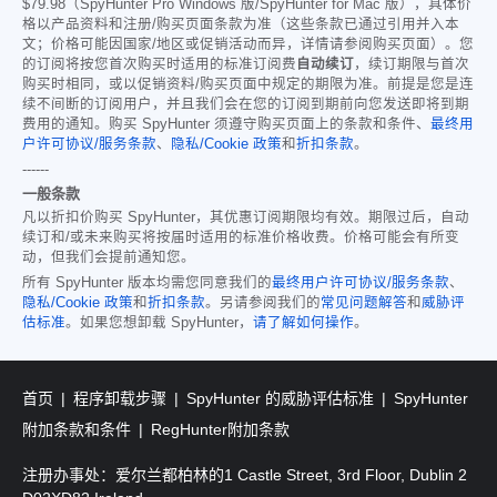
$79.98
（SpyHunter Pro Windows 版/SpyHunter for Mac 版），具体价
格以产品资料和注册/购买页面条款为准（这些条款已通过引用并入本
文；价格可能因国家/地区或促销活动而异，详情请参阅购买页面）。您
的订阅将按您首次购买时适用的标准订阅费
自动续订
，续订期限与首次
购买时相同，或以促销资料/购买页面中规定的期限为准。前提是您是连
续不间断的订阅用户，并且我们会在您的订阅到期前向您发送即将到期
费用的通知。购买 SpyHunter 须遵守购买页面上的条款和条件、
最终用
户许可协议/服务条款
、
隐私/Cookie 政策
和
折扣条款
。
------
一般条款
凡以折扣价购买 SpyHunter，其优惠订阅期限均有效。期限过后，自动
续订和/或未来购买将按届时适用的标准价格收费。价格可能会有所变
动，但我们会提前通知您。
所有 SpyHunter 版本均需您同意我们的
最终用户许可协议/服务条款
、
隐私/Cookie 政策
和
折扣条款
。另请参阅我们的
常见问题解答
和
威胁评
估标准
。如果您想卸载 SpyHunter，
请了解如何操作
。
首页
程序卸载步骤
SpyHunter 的威胁评估标准
SpyHunter
附加条款和条件
RegHunter附加条款
注册办事处：爱尔兰都柏林的1 Castle Street, 3rd Floor, Dublin 2