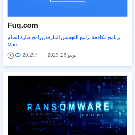
Fuq.com
برنامج مكافحة برامج التجسس المارقة
,
برامج ضارة لنظام
Mac
يونيو 26, 2023
20,297