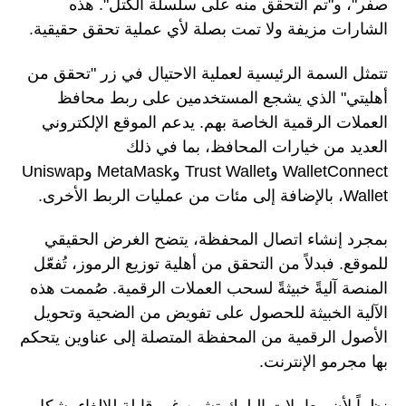
صفر"، و"تم التحقق منه على سلسلة الكتل". هذه
الشارات مزيفة ولا تمت بصلة لأي عملية تحقق حقيقية.
تتمثل السمة الرئيسية لعملية الاحتيال في زر "تحقق من
أهليتي" الذي يشجع المستخدمين على ربط محافظ
العملات الرقمية الخاصة بهم. يدعم الموقع الإلكتروني
العديد من خيارات المحافظ، بما في ذلك
WalletConnect وTrust Wallet وMetaMask وUniswap
Wallet، بالإضافة إلى مئات من عمليات الربط الأخرى.
بمجرد إنشاء اتصال المحفظة، يتضح الغرض الحقيقي
للموقع. فبدلاً من التحقق من أهلية توزيع الرموز، تُفعّل
المنصة آليةً خبيثةً لسحب العملات الرقمية. صُممت هذه
الآلية الخبيثة للحصول على تفويض من الضحية وتحويل
الأصول الرقمية من المحفظة المتصلة إلى عناوين يتحكم
بها مجرمو الإنترنت.
نظراً لأن معاملات البلوك تشين غير قابلة للإلغاء بشكل