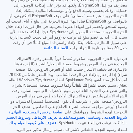
للتحقق من صحة وسيلة الدفع (لا تُعدّ هذه الطلبات طلبات لفرض رسوم أو
مصاريف من قِبل EnigmaSoft، ولكنها قد تؤثر على إمكانية الوصول إلى
حسابك، وذلك بحسب وسيلة الدفع و/أو مؤسستك المالية). يمكنك إلغاء
الفترة التجريبية عبر قسم "حسابي" على موقع EnigmaSoft الإلكتروني، أو
بالتواصل مع EnigmaSoft قبل انتهاء فترة التجربة التي تبلغ 7 أيام، لتجنب أي
رسوم تُستحق وتُخصم فور انتهاء الفترة التجريبية. في حال قررت الإلغاء خلال
الفترة التجريبية، ستفقد الوصول إلى SpyHunter فورًا. إذا كنت تعتقد، لأي
سبب كان، أنه تم خصم مبلغ لم ترغب به (وهو أمر قد يحدث لأسباب إدارية،
على سبيل المثال)، يمكنك أيضًا الإلغاء واسترداد المبلغ كاملًا في أي وقت
خلال 30 يومًا من تاريخ الشراء. راجع
الأسئلة الشائعة
.
في نهاية الفترة التجريبية، ستُفوتر مُقدماً فوراً بالسعر وفترة الاشتراك
المحددة في مواد العرض وشروط صفحة التسجيل/الشراء (المُدرجة هنا
بالإشارة؛ قد تختلف الأسعار حسب البلد أو العرض الترويجي لكل صفحة
شراء) إذا لم تقم بالإلغاء في الوقت المُناسب. يبدأ السعر عادةً من
$79.98
أمريكياً كل ستة أشهر (SpyHunter Pro لنظام Windows/SpyHunter لنظام
Mac). سيتم
تجديد اشتراكك تلقائياً
وفقاً لشروط صفحة التسجيل/الشراء،
والتي تنص على التجديد التلقائي برسوم الاشتراك القياسية السارية وقت
الشراء الأصلي ولنفس فترة الاشتراك أو كما هو مُبين في مواد العرض
الترويجي/صفحة الشراء، شريطة أن تكون مُستخدماً مُستمراً للاشتراك دون
انقطاع. يُرجى مراجعة صفحة الشراء للاطلاع على التفاصيل. تخضع الفترة
التجريبية لهذه الشروط، وموافقتك على
اتفاقية ترخيص المستخدم النهائي/
شروط الخدمة
،
وسياسة الخصوصية/ملفات تعريف الارتباط
،
وشروط الخصم
. إذا كنت ترغب في إلغاء تثبيت SpyHunter،
فتعرّف على كيفية القيام بذلك
.
لسداد رسوم التجديد التلقائي لاشتراكك، سيتم إرسال تذكير عبر البريد