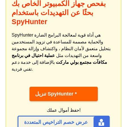
بفحص جهاز الكمبيوتر الخاص بك
بحثًا عن التهديدات باستخدام
SpyHunter
SpyHunter هي أداة قوية لمعالجة البرامج الضارة
والحماية مصممة للمساعدة في تزويد المستخدمين
بتحليل متعمق لأمان النظام ، واكتشاف وإزالة مجموعة
واسعة من التهديدات مثل
عملية احتيال في برنامج
مكافآت مجتمع بولي ماركت
بالإضافة إلى خدمة دعم
تقني فردية.
تنزيل SpyHunter *
حفظ أموال عملك!
عرض خصم التراخيص المتعددة