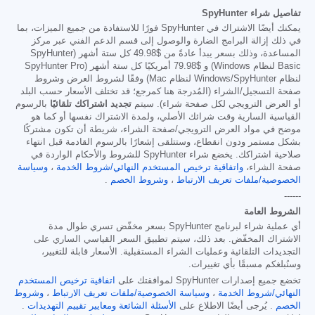
تفاصيل شراء SpyHunter
يمكنك أيضًا الاشتراك في SpyHunter فورًا للاستفادة من جميع الميزات، بما
في ذلك إزالة البرامج الضارة والوصول إلى قسم الدعم الفني عبر مركز
المساعدة، وذلك بسعر يبدأ عادةً من
$49.98
كل ستة أشهر (SpyHunter
Basic لنظام Windows) و
$79.98
أمريكيًا كل ستة أشهر (SpyHunter Pro
لنظام Windows/SpyHunter لنظام Mac) وفقًا لشروط العرض وشروط
صفحة التسجيل/الشراء (المُدرجة هنا كمرجع؛ قد تختلف الأسعار حسب البلد
أو العرض الترويجي لكل صفحة شراء). سيتم
تجديد اشتراكك تلقائيًا
بالرسوم
القياسية السارية وقت شرائك الأصلي، ولمدة الاشتراك نفسها أو كما هو
موضح في مواد العرض الترويجي/صفحة الشراء، شريطة أن تكون مشتركًا
بشكل مستمر ودون انقطاع، وستتلقى إشعارًا بالرسوم القادمة قبل انتهاء
صلاحية اشتراكك. يخضع شراء SpyHunter للشروط والأحكام الواردة في
صفحة الشراء،
واتفاقية ترخيص المستخدم النهائي/شروط الخدمة
،
وسياسة
الخصوصية/ملفات تعريف الارتباط
،
وشروط الخصم
.
------
الشروط العامة
أي عملية شراء لبرنامج SpyHunter بسعر مخفّض تسري طوال مدة
الاشتراك المخفّض. بعد ذلك، سيتم تطبيق السعر القياسي الساري على
التجديدات التلقائية وعمليات الشراء المستقبلية. الأسعار قابلة للتغيير،
وسنُبلغكم مسبقًا بأي تغييرات.
تخضع جميع إصدارات SpyHunter لموافقتك على
اتفاقية ترخيص المستخدم
النهائي/شروط الخدمة
،
وسياسة الخصوصية/ملفات تعريف الارتباط
،
وشروط
الخصم
. يُرجى أيضًا الاطلاع على
الأسئلة الشائعة
ومعايير تقييم التهديدات
.