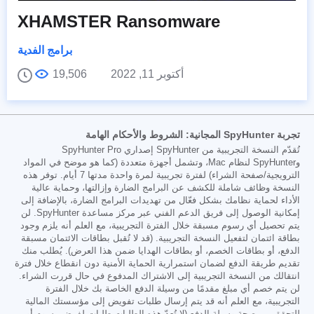
XHAMSTER Ransomware
برامج الفدية
أكتوبر 11, 2022
19,506
تجربة SpyHunter المجانية: الشروط والأحكام الهامة
تُقدّم النسخة التجريبية من SpyHunter إصداري SpyHunter Pro
وSpyHunter لنظام Mac، وتشمل أجهزة متعددة (كما هو موضح في المواد
الترويجية/صفحة الشراء) لفترة تجريبية لمرة واحدة مدتها 7 أيام. توفر هذه
النسخة وظائف شاملة للكشف عن البرامج الضارة وإزالتها، وحماية عالية
الأداء لحماية نظامك بشكل فعّال من تهديدات البرامج الضارة، بالإضافة إلى
إمكانية الوصول إلى فريق الدعم الفني عبر مركز مساعدة SpyHunter. لن
يتم تحصيل أي رسوم مسبقة خلال الفترة التجريبية، مع العلم أنه يلزم وجود
بطاقة ائتمان لتفعيل النسخة التجريبية. (قد لا تُقبل بطاقات الائتمان مسبقة
الدفع، أو بطاقات الخصم، أو بطاقات الهدايا ضمن هذا العرض). يُطلب منك
تقديم طريقة الدفع لضمان استمرارية الحماية الأمنية دون انقطاع خلال فترة
انتقالك من النسخة التجريبية إلى الاشتراك المدفوع في حال قررت الشراء.
لن يتم خصم أي مبلغ مقدمًا من وسيلة الدفع الخاصة بك خلال الفترة
التجريبية، مع العلم أنه قد يتم إرسال طلبات تفويض إلى مؤسستك المالية