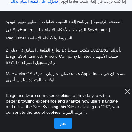
إذا كنت ترغب في إلغاء تثبيت SpyHunter،
فتعرّف على كيفية القيام بذلك
.
الصفحة الرئيسية
برنامج إلغاء التثبيت خطوات
معايير تقييم التهديد
الشروط والأحكام الإضافية لـ SpyHunter
في SpyHunter
RegHunter الشروط والأحكام الإضافية
مكتب مسجل: 1 شارع القلعة ، الطابق 3 ، دبلن 2 D02XD82 أيرلندا.
EnigmaSoft Limited، Private Company Limited حسب الأسهم ،
رقم تسجيل الشركة 597114.
Mac و MacOS هما علامتان تجاريتان لشركة Apple Inc. ، مسجلتان في
الولايات المتحدة وبلدان أخرى.
. EnigmaSoft Ltd. جميع الحقوق
حقوق الطبع والنشر 2016-
2026
Enigmasoftware.com uses cookies to provide you with a
محفوظة.
better browsing experience and analyze how users navigate
and utilize the Site. By using this Site or clicking on "OK", you
.
اعرف المزيد
consent to the use of cookies.