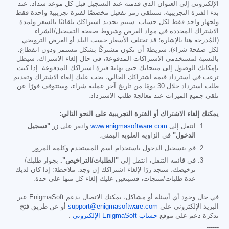
الإلكتروني إلى العنوان الذي قدمته عند التسجيل قبل كل موعد سداد. عند
بدء الفترة التجريبية، ستتلقى رمز تفعيل مخصصًا لفترة تجريبية واحدة فقط
ولجهاز واحد فقط لكل حساب. سيتم تجديد اشتراكك تلقائيًا بالسعر ولمدة
الاشتراك المحددة في مواد العرض وشروط صفحة التسجيل/الشراء
(المُدرجة هنا بالإشارة؛ قد تختلف الأسعار حسب البلد أو العرض الترويجي
لكل صفحة شراء)، شريطة أن تكون مشتركًا بشكل مستمر ودون انقطاع.
بالنسبة لمستخدمي الاشتراكات المدفوعة، في حال إلغاء الاشتراك، سيظل
بإمكانك الوصول إلى منتجاتك حتى نهاية فترة اشتراكك المدفوعة. إذا كنت
ترغب في استرداد قيمة اشتراكك الحالي، يجب عليك إلغاء الاشتراك وتقديم
طلب استرداد خلال 30 يومًا من تاريخ آخر عملية شراء، وستتوقف فورًا عن
تلقي جميع الميزات عند معالجة طلب الاسترداد.
يمكنك إلغاء الاشتراك أو الفترة التجريبية على النحو التالي:
انتقل إلى
www.enigmasoftware.com
وانقر على زر
"تسجيل
الدخول"
في الزاوية العلوية اليمنى.
قم بتسجيل الدخول باستخدام اسم المستخدم وكلمة المرور.
في قائمة التنقل، انتقل إلى
"الطلبات/التراخيص".
بجوار طلبك/
ترخيصك، ستجد زرًا لإلغاء اشتراكك إن وجد. ملاحظة: إذا كان لديك
عدة طلبات/منتجات، فسيتعين عليك إلغاء كل منها على حدة.
في حال وجود أي أسئلة أو مشاكل، يمكنك الاتصال بدعم EnigmaSoft عبر
البريد الإلكتروني على
support@enigmasoftware.com
أو عن طريق فتح
تذكرة دعم على موقع
حساب EnigmaSoft الإلكتروني
.
------